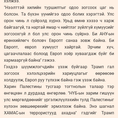
хэлжээ.
"Нээлттэй хилийн туршилтыг одоо зогсоох цаг нь
болсон. Та бүхэн үүнийгээ одоо болих хэрэгтэй. Улс
орон чинь л сүйрэлд хүрнэ. Урьд өмнө хэзээ ч харж
байгаагүй, та нартай ямар ч нийтлэг зүйлгүй хүмүүсийг
зогсоохгүй л бол улс орон чинь сүйрнэ. Би АНУ-ын
ерөнхийлөгч боловч Европт санаа зовж байна. Би
Европт, европ хүмүүст хайртай. Эрчим хүч,
цагаачлалаас болоод Европ хоёр хуваагдаж буйг би
хармааргүй байна" гэжээ.
Гэхдээ шүүмжлэгчдийн үзэж буйгаар Трамп гал
зогсоох хэлэлцээрийн хариуцлагыг өөрөөсөө
холдуулж, Европ руу түлхэж байна гэж үзэж байна.
Харин Палестины тусгаар тогтнолын талаар тэр
өнгөцхөн л дурдаад өнгөрлөө. "НҮБ-ын зарим гишүүн
улс мөргөлдөөнийг үргэлжлүүлэхийн тулд Палестиныг
хүлээн зөвшөөрөхийг эрмэлзэж байна. Энэ шагнал
ХАМАС-ын террористууд ахадна" гэдгийг Трамп