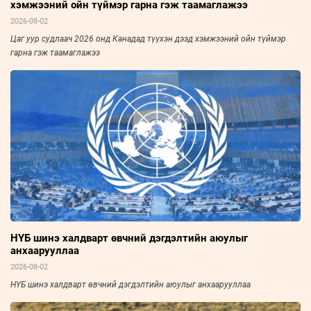
хэмжээний ойн түймэр гарна гэж таамаглажээ
2026-08-02
Цаг уур судлаач 2026 онд Канадад түүхэн дээд хэмжээний ойн түймэр
гарна гэж таамаглажээ
НҮБ шинэ халдварт өвчний дэгдэлтийн аюулыг
анхаарууллаа
2026-08-02
НҮБ шинэ халдварт өвчний дэгдэлтийн аюулыг анхаарууллаа