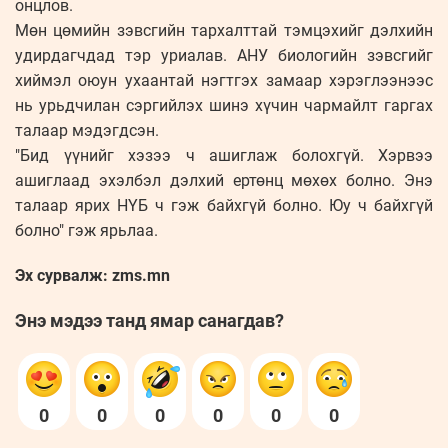
онцлов.
Мөн цөмийн зэвсгийн тархалттай тэмцэхийг дэлхийн
удирдагчдад тэр уриалав. АНУ биологийн зэвсгийг
хиймэл оюун ухаантай нэгтгэх замаар хэрэглээнээс
нь урьдчилан сэргийлэх шинэ хүчин чармайлт гаргах
талаар мэдэгдсэн.
"Бид үүнийг хэзээ ч ашиглаж болохгүй. Хэрвээ
ашиглаад эхэлбэл дэлхий ертөнц мөхөх болно. Энэ
талаар ярих НҮБ ч гэж байхгүй болно. Юу ч байхгүй
болно" гэж ярьлаа.
Эх сурвалж: zms.mn
Энэ мэдээ танд ямар санагдав?
0
0
0
0
0
0