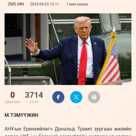
ҮНДЭСНИЙ
ВИДЕО
ZMS.MN
Бизнес
2025-09-25 12:11
1 мин унших
ФОТО
МЭДЭЭЛЛИЙН
хөгжил
ZUUNII
ТӨВ
Leaderships
УРЛАГ
MEDEE
forum
Бүртгүүлэх
WEEKLY
Нэвтрэх
0
3714
хуваалцах
үзсэн
М.ТЭМҮҮЖИН
АНУ-ын Ерөнхийлөгч Дональд Трамп зургаан жилийн