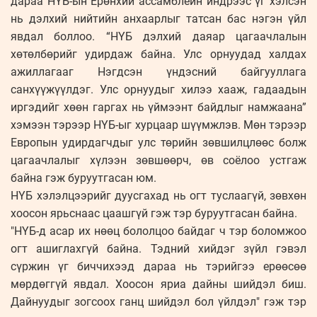
дараа НҮБ-ын Ерөнхий ассамблейн индрээс үг хэлсэн
нь дэлхий нийтийн анхаарлыг татсан бас нэгэн үйл
явдал боллоо. “НҮБ дэлхий даяар цагаачлалын
хөтөлбөрийг удирдаж байна. Улс орнуудад халдах
ажиллагааг Нэгдсэн үндэсний байгууллага
санхүүжүүлдэг. Улс орнуудыг хилээ хааж, гадаадын
иргэдийг хөөн гаргах нь үймээнт байдлыг намжаана”
хэмээн тэрээр НҮБ-ыг хурцаар шүүмжлэв. Мөн тэрээр
Европын удирдагчдыг улс төрийн зөвшилцлөөс болж
цагаачлалыг хүлээн зөвшөөрч, өв соёлоо устгаж
байна гэж буруутгасан юм.
НҮБ хэлэлцээрийг дуусгахад нь огт туслаагүй, зөвхөн
хоосон ярьснаас цаашгүй гэж тэр буруутгасан байна.
"НҮБ-д асар их нөөц бололцоо байдаг ч тэр боломжоо
огт ашиглахгүй байна. Тэдний хийдэг зүйл гэвэл
сүржин үг биччихээд дараа нь тэрийгээ ерөөсөө
мөрдөггүй явдал. Хоосон яриа дайны шийдэл биш.
Дайнуудыг зогсоох ганц шийдэл бол үйлдэл" гэж тэр