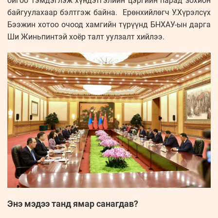
ойгоо тэмдэглэж хүндэтгэлийн цэргийн парад зохион
байгуулахаар бэлтгэж байна. Ерөнхийлөгч У.Хүрэлсүх
Бээжин хотоо очоод хамгийн түрүүнд БНХАУ-ын дарга
Ши Жиньпинтэй хоёр талт уулзалт хийлээ.
Энэ мэдээ танд ямар санагдав?