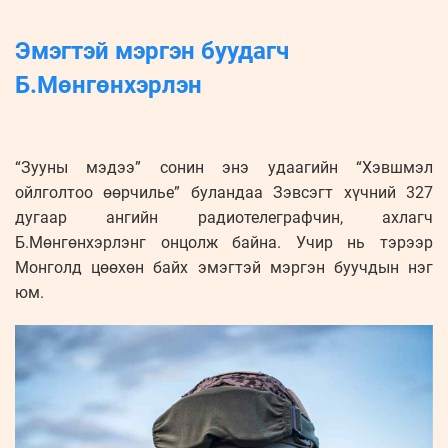
Эмэгтэй мэргэн буудагч
Б.Мөнгөнхэрлэн
“Зууны мэдээ” сонин энэ удаагийн “Хэвшмэл
ойлголтоо өөрчилье” буландаа Зэвсэгт хүчний 327
дугаар ангийн радиотелеграфчин, ахлагч
Б.Мөнгөнхэрлэнг онцолж байна. Учир нь тэрээр
Монголд цөөхөн байх эмэгтэй мэргэн буучдын нэг
юм.