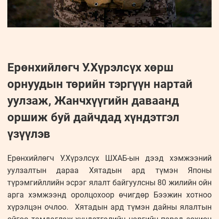
Ерөнхийлөгч У.Хүрэлсүх хөрш
орнуудын төрийн тэргүүн нартай
уулзаж, Жанчхүүгийн даваанд
оршиж буй дайчдад хүндэтгэл
үзүүлэв
Ерөнхийлөгч У.Хүрэлсүх ШХАБ-ын дээд хэмжээний
уулзалтын дараа Хятадын ард түмэн Японы
түрэмгийллийн эсрэг ялалт байгуулсны 80 жилийн ойн
арга хэмжээнд оролцохоор өчигдөр Бээжин хотноо
хүрэлцэн очлоо. Хятадын ард түмэн дайны ялалтын