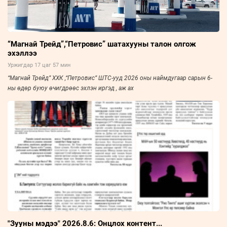
“Магнай Трейд”,“Петровис” шатахууны талон олгож
эхэллээ
Уржигдар 17 цаг 57 мин
“Магнай Трейд” ХХК ,“Петровис” ШТС-ууд 2026 оны наймдугаар сарын 6-
ны өдөр буюу өчигдрөөс эхлэн иргэд , аж ах
"Зууны мэдээ" 2026.8.6: Онцлох контент...