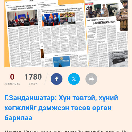
ҮНДЭСНИЙ
ВИДЕО
Бизнес
ФОТО
МЭДЭЭЛЛИЙН
хөгжил
ZUUNII
ТӨВ
Leaderships
УРЛАГ
MEDEE
forum
Бүртгүүлэх
WEEKLY
Нэвтрэх
0
1780
хуваалцах
үзсэн
Г.Занданшатар: Хүн төвтэй, хүний
хөгжлийг дэмжсэн төсөв өргөн
барилаа