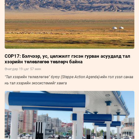
COP17: Бэлчээр, ус, цөлжилт гэсэн гурван асуудалд тал
хээрийн төлөвлөгөө төвлөрч байна
Өчигдөр 19 цаг 57 мин
"Тал хээрийн төлөвлөгөө" буюу (Steppe Action Agenda)-ийн гол үзэл санаа
нь тал хээрийн экосистемийг хамга