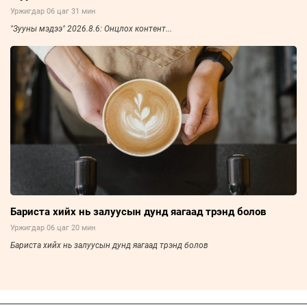
Уржигдар 06 цаг 31 мин
"Зууны мэдээ" 2026.8.6: Онцлох контент...
Бариста хийх нь залуусын дунд яагаад трэнд болов
Уржигдар 06 цаг 20 мин
Бариста хийх нь залуусын дунд яагаад трэнд болов