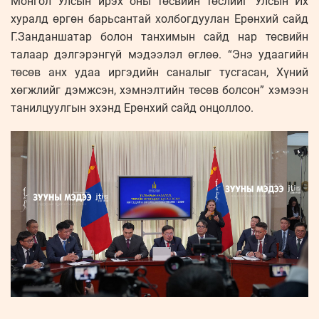
Монгол Улсын ирэх оны төсвийн төслийг Улсын Их
хуралд өргөн барьсантай холбогдуулан Ерөнхий сайд
Г.Занданшатар болон танхимын сайд нар төсвийн
талаар дэлгэрэнгүй мэдээлэл өглөө. “Энэ удаагийн
төсөв анх удаа иргэдийн саналыг тусгасан, Хүний
хөгжлийг дэмжсэн, хэмнэлтийн төсөв болсон” хэмээн
танилцуулгын эхэнд Ерөнхий сайд онцоллоо.