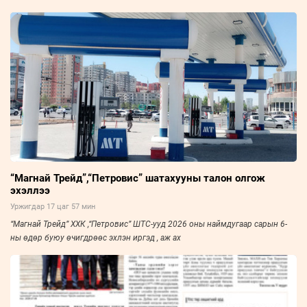
“Магнай Трейд”,“Петровис” шатахууны талон олгож
эхэллээ
Уржигдар 17 цаг 57 мин
“Магнай Трейд” ХХК ,“Петровис” ШТС-ууд 2026 оны наймдугаар сарын 6-
ны өдөр буюу өчигдрөөс эхлэн иргэд , аж ах