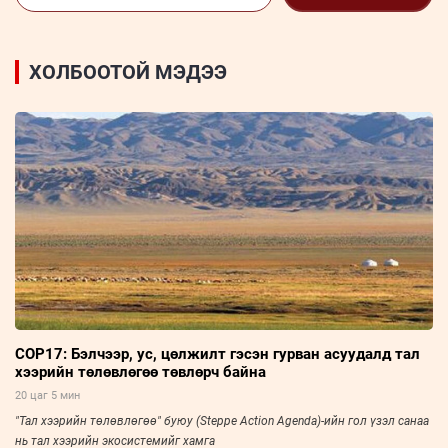
ХОЛБООТОЙ МЭДЭЭ
COP17: Бэлчээр, ус, цөлжилт гэсэн гурван асуудалд тал
хээрийн төлөвлөгөө төвлөрч байна
20 цаг 5 мин
"Тал хээрийн төлөвлөгөө" буюу (Steppe Action Agenda)-ийн гол үзэл санаа
нь тал хээрийн экосистемийг хамга