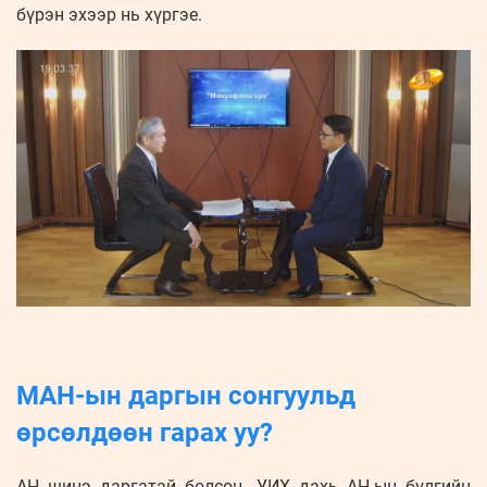
бүрэн эхээр нь хүргэе.
МАН-ын даргын сонгуульд
өрсөлдөөн гарах уу?
АН шинэ даргатай болсон. УИХ дахь АН-ын бүлгийн