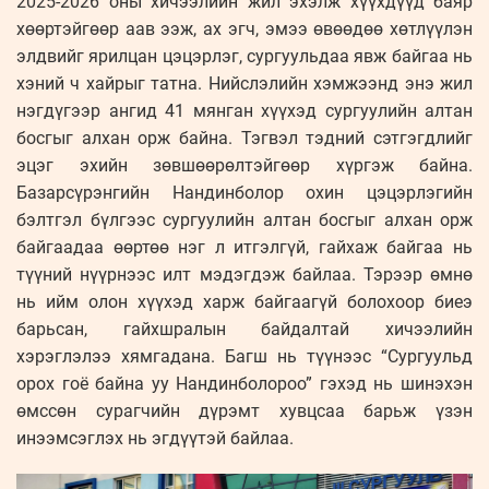
2025-2026 оны хичээлийн жил эхэлж хүүхдүүд баяр
хөөртэйгөөр аав ээж, ах эгч, эмээ өвөөдөө хөтлүүлэн
элдвийг ярилцан цэцэрлэг, сургуульдаа явж байгаа нь
хэний ч хайрыг татна. Нийслэлийн хэмжээнд энэ жил
нэгдүгээр ангид 41 мянган хүүхэд сургуулийн алтан
босгыг алхан орж байна. Тэгвэл тэдний сэтгэгдлийг
эцэг эхийн зөвшөөрөлтэйгөөр хүргэж байна.
Базарсүрэнгийн Нандинболор охин цэцэрлэгийн
бэлтгэл бүлгээс сургуулийн алтан босгыг алхан орж
байгаадаа өөртөө нэг л итгэлгүй, гайхаж байгаа нь
түүний нүүрнээс илт мэдэгдэж байлаа. Тэрээр өмнө
нь ийм олон хүүхэд харж байгаагүй болохоор биеэ
барьсан, гайхшралын байдалтай хичээлийн
хэрэглэлээ хямгадана. Багш нь түүнээс “Сургуульд
орох гоё байна уу Нандинболороо” гэхэд нь шинэхэн
өмссөн сурагчийн дүрэмт хувцсаа барьж үзэн
инээмсэглэх нь эгдүүтэй байлаа.