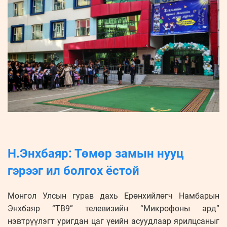
Н.Энхбаяр: Төмөр замын нууц
гэрээг ил болгох ёстой
Монгол Улсын гурав дахь Ерөнхийлөгч Намбарын
Энхбаяр “ТВ9” телевизийн “Микрофоны ард”
нэвтрүүлэгт уригдан цаг үеийн асуудлаар ярилцсаныг