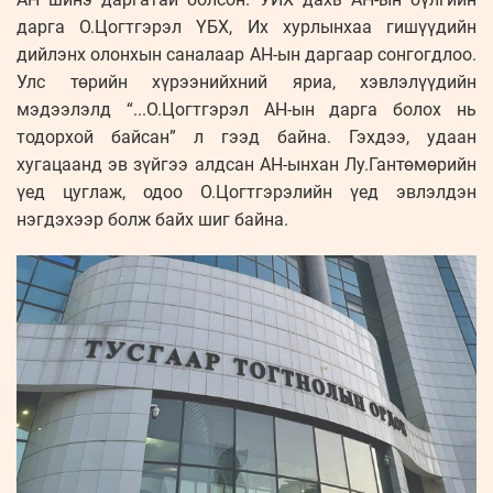
дарга О.Цогтгэрэл ҮБХ, Их хурлынхаа гишүүдийн
дийлэнх олонхын саналаар АН-ын даргаар сонгогдлоо.
Улс төрийн хүрээнийхний яриа, хэвлэлүүдийн
мэдээлэлд “...О.Цогтгэрэл АН-ын дарга болох нь
тодорхой байсан” л гээд байна. Гэхдээ, удаан
хугацаанд эв зүйгээ алдсан АН-ынхан Лу.Гантөмөрийн
үед цуглаж, одоо О.Цогтгэрэлийн үед эвлэлдэн
нэгдэхээр болж байх шиг байна.