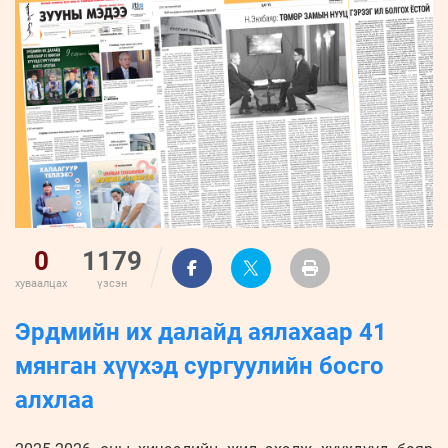
ҮНДЭСНИЙ
ВИДЕО
Бизнес
ФОТО
МЭДЭЭЛЛИЙН
хөгжил
ZUUNII
ТӨВ
Leaderships
УРЛАГ
MEDEE
forum
Бүртгүүлэх
WEEKLY
Нэвтрэх
0
1179
хуваалцах
үзсэн
Эрдмийн их далайд аялахаар 41
мянган хүүхэд сургуулийн босго
алхлаа