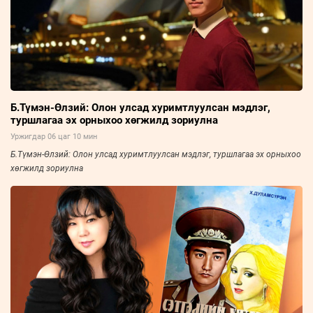
Б.Түмэн-Өлзий: Олон улсад хуримтлуулсан мэдлэг,
туршлагаа эх орныхоо хөгжилд зориулна
Уржигдар 06 цаг 10 мин
Б.Түмэн-Өлзий: Олон улсад хуримтлуулсан мэдлэг, туршлагаа эх орныхоо
хөгжилд зориулна