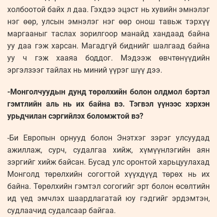
холбоотой байх л даа. Гэхдээ эцэст нь хувийн эмнэлэг
нэг өөр, улсын эмнэлэг нэг өөр онош тавьж тэрхүү
маргааныг таслах зорилгоор манайд хандаад байна
уу даа гэж харсан. Магадгүй биднийг шалгаад байна
уу ч гэж хааяа боддог. Мэдээж өвчтөнүүдийн
эргэлзээг тайлах нь миний үүрэг шүү дээ.
-Монголчуудын дунд төрөлхийн болон олдмол бэртэл
гэмтлийн аль нь их байна вэ. Тэгвэл үүнээс хэрхэн
урьдчилан сэргийлэх боломжтой вэ?
-Би Европын орнууд болон Энэтхэг зэрэг улсуудад
ажиллаж, сурч, судалгаа хийж, хүмүүнлэгийн аян
зэргийг хийж байсан. Бусад улс оронтой харьцуулахад
Монголд төрөлхийн согогтой хүүхдүүд төрөх нь их
байна. Төрөлхийн гэмтэл согогийг эрт болон өсөлтийн
ид үед эмчлэх шаардлагатай юу гэдгийг эрдэмтэн,
судлаачид судалсаар байгаа.