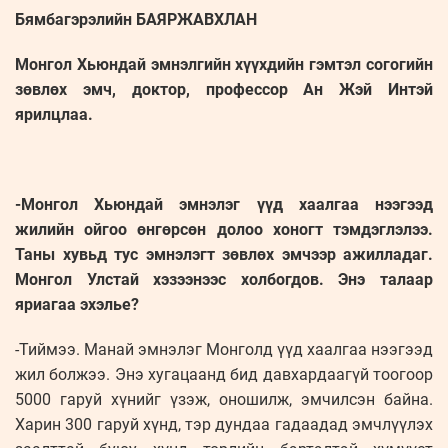
Бямбагэрэлийн БАЯРЖАВХЛАН
Монгол Хьюндай эмнэлгийн хүүхдийн гэмтэл согогийн
зөвлөх эмч, доктор, профессор Ан Жэй Интэй
ярилцлаа.
-Монгол Хьюндай эмнэлэг үүд хаалгаа нээгээд
жилийн ойгоо өнгөрсөн долоо хоногт тэмдэглэлээ.
Таны хувьд тус эмнэлэгт зөвлөх эмчээр ажилладаг.
Монгол Улстай хэзээнээс холбогдов. Энэ талаар
яриагаа эхэлье?
-Тиймээ. Манай эмнэлэг Монголд үүд хаалгаа нээгээд
жил болжээ. Энэ хугацаанд бид давхардаагүй тоогоор
5000 гаруй хүнийг үзэж, оношилж, эмчилсэн байна.
Харин 300 гаруй хүнд, тэр дундаа гадаадад эмчлүүлэх