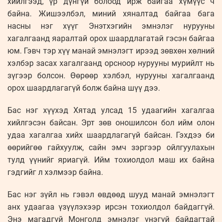
хийлгээд, үр дүнгүй болоод ирж байгаа хүмүүс ч
байна. Жишээлбэл, миний хяналтад байгаа бага
насны нэг хүүг Энэтхэгийн эмнэлэг нурууны
хагалгаанд яаралтай орох шаардлагатай гэсэн байгаа
юм. Гэвч тэр хүү манай эмнэлэгт ирээд зөвхөн хөлний
хэлбэр засах хагалгаанд орсноор нурууны мурийлт нь
зүгээр болсон. Өөрөөр хэлбэл, нурууны хагалгаанд
орох шаардлагагүй болж байна шүү дээ.
Бас нэг хүүхэд Хятад улсад 15 удаагийн хагалгаа
хийлгэсэн байсан. Эрт зөв оношилсон бол ийм олон
удаа хагалгаа хийх шаардлагагүй байсан. Гэхдээ би
өөрийгөө гайхуулж, сайн эмч зэргээр ойлгуулахын
тулд үүнийг яриагүй. Ийм тохиолдол маш их байна
гэдгийг л хэлмээр байна.
Бас нэг зүйл нь гэвэл өвдөөд шууд манай эмнэлэгт
анх удаагаа үзүүлэхээр ирсэн тохиолдол байдаггүй.
Энэ магадгүй Монголд эмнэлэг үнэгүй байдагтай