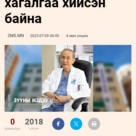
хагалгаа хийсэн
ҮНДЭСНИЙ
ВИДЕО
Бизнес
ФОТО
МЭДЭЭЛЛИЙН
хөгжил
байна
ZUUNII
ТӨВ
Leaderships
УРЛАГ
MEDEE
forum
Бүртгүүлэх
WEEKLY
Нэвтрэх
ZMS.MN
2025-07-09 06:00
4 мин унших
0
2018
хуваалцах
үзсэн