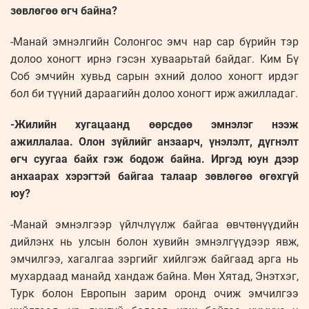
зөвлөгөө өгч байна?
-Манай эмнэлгийн Солонгос эмч нар сар бүрийн тэр
долоо хоногт ирнэ гэсэн хуваарьтай байдаг. Ким Бү
Соб эмчийн хувьд сарын эхний долоо хоногт ирдэг
бол би түүний дараагийн долоо хоногт ирж ажилладаг.
-Жилийн хугацаанд өөрсдөө эмнэлэг нээж
ажиллалаа. Олон зүйлийг анзаарч, үнэлэлт, дүгнэлт
өгч суугаа байх гэж бодож байна. Иргэд юун дээр
анхаарах хэрэгтэй байгаа талаар зөвлөгөө өгөхгүй
юу?
-Манай эмнэлгээр үйлчлүүлж байгаа өвчтөнүүдийн
дийлэнх нь улсын болон хувийн эмнэлгүүдээр явж,
эмчилгээ, хагалгаа зэргийг хийлгэж байгаад арга нь
мухардаад манайд хандаж байна. Мөн Хятад, Энэтхэг,
Турк болон Европын зарим оронд очиж эмчилгээ