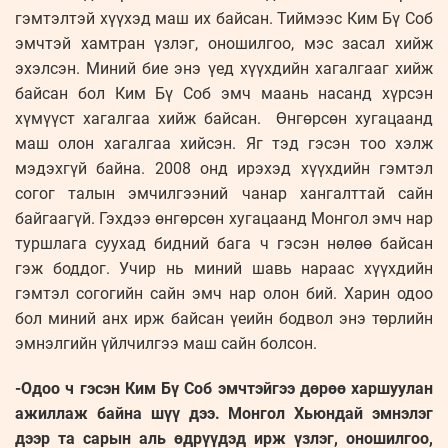
гэмтэлтэй хүүхэд маш их байсан. Тиймээс Ким Бү Соб
эмчтэй хамтран үзлэг, оношилгоо, мэс засал хийж
эхэлсэн. Миний бие энэ үед хүүхдийн хагалгааг хийж
байсан бол Ким Бү Соб эмч маань насанд хүрсэн
хүмүүст хагалгаа хийж байсан. Өнгөрсөн хугацаанд
маш олон хагалгаа хийсэн. Яг тэд гэсэн тоо хэлж
мэдэхгүй байна. 2008 онд ирэхэд хүүхдийн гэмтэл
согог талын эмчилгээний чанар хангалттай сайн
байгаагүй. Гэхдээ өнгөрсөн хугацаанд Монгол эмч нар
туршлага суухад бидний бага ч гэсэн нөлөө байсан
гэж боддог. Учир нь миний шавь нараас хүүхдийн
гэмтэл согогийн сайн эмч нар олон бий. Харин одоо
бол миний анх ирж байсан үеийн бодвол энэ төрлийн
эмнэлгийн үйлчилгээ маш сайн болсон.
-Одоо ч гэсэн Ким Бү Соб эмчтэйгээ дөрөө харшуулан
ажиллаж байна шүү дээ. Монгол Хьюндай эмнэлэг
дээр та сарын аль өдрүүдэд ирж үзлэг, оношилгоо,