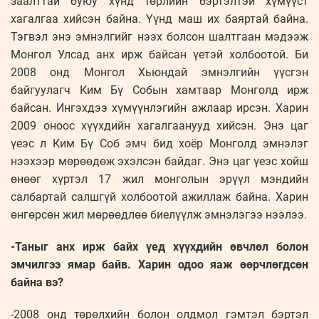
заалттай буюу хүнд төрлийн бэртэлтэй хүмүүст
хагалгаа хийсэн байна. Үүнд маш их баяртай байна.
Тэгвэл энэ эмнэлгийг нээх болсон шалтгаан мэдээж
Монгол Улсад анх ирж байсан үетэй холбоотой. Би
2008 онд Монгол Хьюндай эмнэлгийн үүсгэн
байгуулагч Ким Бү Собын хамтаар Монголд ирж
байсан. Ингэхдээ хүмүүнлэгийн ажлаар ирсэн. Харин
2009 оноос хүүхдийн хагалгаанууд хийсэн. Энэ цаг
үеэс л Ким Бү Соб эмч бид хоёр Монголд эмнэлэг
нээхээр мөрөөдөж эхэлсэн байдаг. Энэ цаг үеэс хойш
өнөөг хүртэл 17 жил монголын эрүүл мэндийн
салбартай салшгүй холбоотой ажиллаж байна. Харин
өнгөрсөн жил мөрөөдлөө биелүүлж эмнэлэгээ нээлээ.
-Таныг анх ирж байх үед хүүхдийн өвчлөл болон
эмчилгээ ямар байв. Харин одоо яаж өөрчлөгдсөн
байна вэ?
-2008 онд төрөлхийн болон олдмол гэмтэл бэртэл