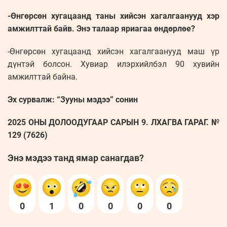
-Өнгөрсөн хугацаанд таны хийсэн хагалгаанууд хэр
амжилттай байв. Энэ талаар яриагаа өндөрлөе?
-Өнгөрсөн хугацаанд хийсэн хагалгаанууд маш үр
дүнтэй болсон. Хувиар илэрхийлбэл 90 хувийн
амжилттай байна.
Эх сурвалж: “Зууны мэдээ” сонин
2025 ОНЫ ДОЛООДУГААР САРЫН 9. ЛХАГВА ГАРАГ. №
129 (7626)
Энэ мэдээ танд ямар санагдав?
0
1
0
0
0
0