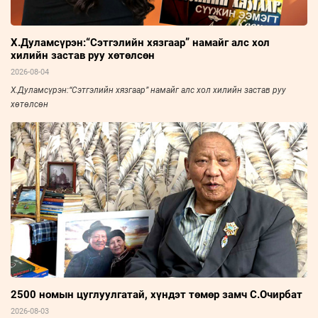
Х.Дуламсүрэн:“Сэтгэлийн хязгаар” намайг алс хол
хилийн застав руу хөтөлсөн
2026-08-04
Х.Дуламсүрэн:“Сэтгэлийн хязгаар” намайг алс хол хилийн застав руу
хөтөлсөн
2500 номын цуглуулгатай, хүндэт төмөр замч С.Очирбат
2026-08-03