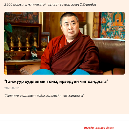
2500 номын цуглуулгатай, хүндэт төмөр замч С.Очирбат
“Ганжуур судлалын тойм, ирээдүйн чиг хандлага”
2026-07-31
“Ганжуур судлалын тойм, ирээдүйн чиг хандлага”