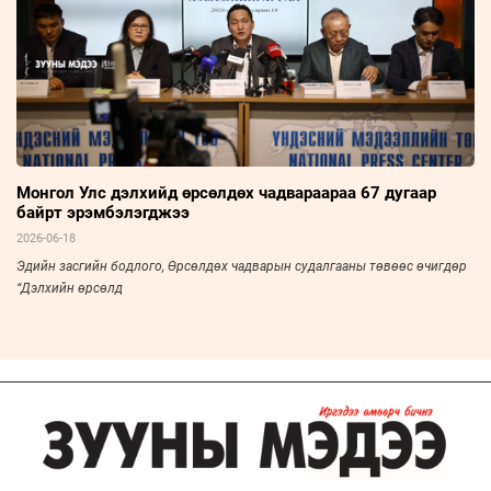
Монгол Улс дэлхийд өрсөлдөх чадвараараа 67 дугаар
байрт эрэмбэлэгджээ
2026-06-18
Эдийн засгийн бодлого, Өрсөлдөх чадварын судалгааны төвөөс өчигдөр
“Дэлхийн өрсөлд