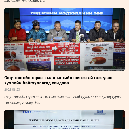
намынхаа үзэл баримтла
Оюу толгойн гэрээг залилангийн шинжтэй гэж үзэн,
хуулийн байгууллагад хандлаа
2026-06-23
​​​​​​​Оюу толгойн гэрээ нь Ашигт малтмалын тухай хууль болон бусад хууль
тогтоомж, улмаар Мон