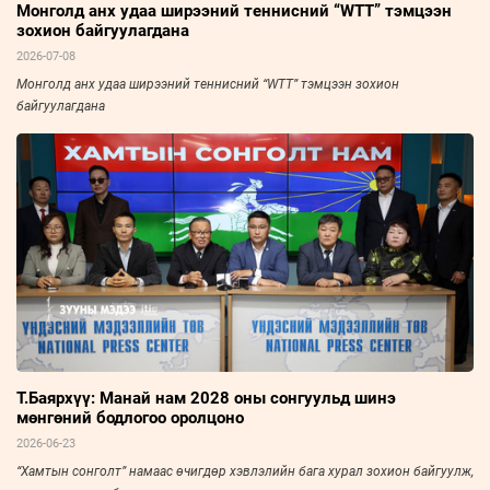
Монголд анх удаа ширээний теннисний “WTT” тэмцээн
зохион байгуулагдана
2026-07-08
Монголд анх удаа ширээний теннисний “WTT” тэмцээн зохион
байгуулагдана
Т.Баярхүү: Манай нам 2028 оны сонгуульд шинэ
мөнгөний бодлогоо оролцоно
2026-06-23
“Хамтын сонголт” намаас өчигдөр хэвлэлийн бага хурал зохион байгуулж,