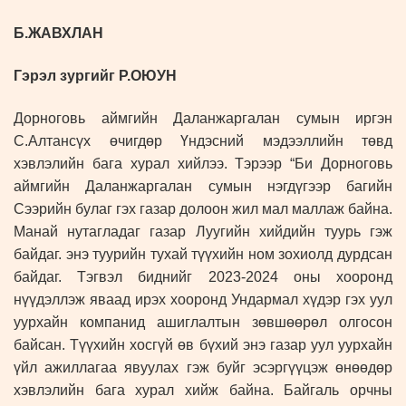
Б.ЖАВХЛАН
Гэрэл зургийг Р.ОЮУН
Дорноговь аймгийн Даланжаргалан сумын иргэн
С.Алтансүх өчигдөр Үндэсний мэдээллийн төвд
хэвлэлийн бага хурал хийлээ. Тэрээр “Би Дорноговь
аймгийн Даланжаргалан сумын нэгдүгээр багийн
Сээрийн булаг гэх газар долоон жил мал маллаж байна.
Манай нутагладаг газар Луугийн хийдийн туурь гэж
байдаг. энэ туурийн тухай түүхийн ном зохиолд дурдсан
байдаг. Тэгвэл биднийг 2023-2024 оны хооронд
нүүдэллэж яваад ирэх хооронд Ундармал хүдэр гэх уул
уурхайн компанид ашиглалтын зөвшөөрөл олгосон
байсан. Түүхийн хосгүй өв бүхий энэ газар уул уурхайн
үйл ажиллагаа явуулах гэж буйг эсэргүүцэж өнөөдөр
хэвлэлийн бага хурал хийж байна. Байгаль орчны