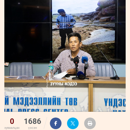
ҮНДЭСНИЙ
ВИДЕО
Бизнес
ФОТО
МЭДЭЭЛЛИЙН
хөгжил
ZUUNII
ТӨВ
Leaderships
УРЛАГ
MEDEE
forum
Бүртгүүлэх
WEEKLY
Нэвтрэх
0
1686
хуваалцах
үзсэн