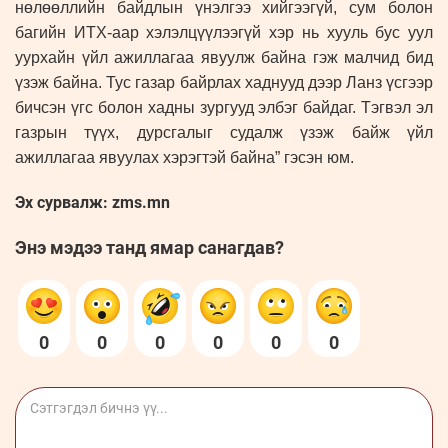
нөлөөллийн байдлын үнэлгээ хийгээгүй, сум болон
багийн ИТХ-аар хэлэлцүүлээгүй хэр нь хууль бус уул
уурхайн үйл ажиллагаа явуулж байна гэж малчид бид
үзэж байна. Тус газар байрлах хаднууд дээр Ланз үсгээр
бичсэн үгс болон хадны зургууд элбэг байдаг. Тэгвэл эл
газрын түүх, дурсгалыг судалж үзэж байж үйл
ажиллагаа явуулах хэрэгтэй байна” гэсэн юм.
Эх сурвалж: zms.mn
Энэ мэдээ танд ямар санагдав?
0
0
0
0
0
0