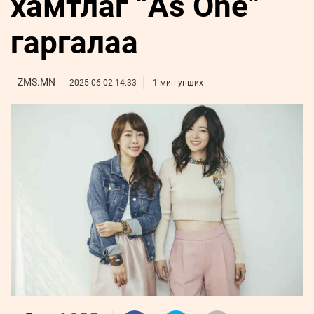
хамтлаг “As One”
ҮНДЭСНИЙ
ВИДЕО
Бизнес
ФОТО
МЭДЭЭЛЛИЙН
хөгжил
гаргалаа
ZUUNII
ТӨВ
Leaderships
УРЛАГ
MEDEE
forum
Бүртгүүлэх
WEEKLY
Нэвтрэх
ZMS.MN
2025-06-02 14:33
1 мин унших