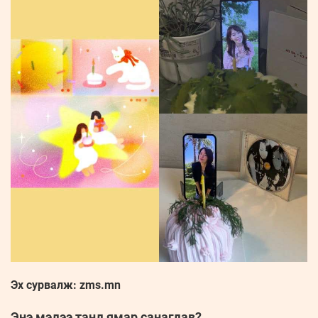
Эх сурвалж: zms.mn
Энэ мэдээ танд ямар санагдав?