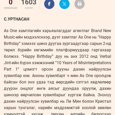
0
1603
хуваалцах
үзсэн
С.УРТНАСАН
As One хамтлагийн харьяалагддаг агентлаг Brand New
Music-ийн мэдээлснээр, дуэт хамтлаг As One нь “Happy
Birthday” хэмээх шинэ дуугаа зургаадугаар сарын 2-нд
төрөл бүрийн хөгжмийн платформуудаар гаргахаар
болжээ. “Happy Birthday” дуу нь анх 2012 онд Verbal
Jint-ийн бүрэн хэмжээний “10 Years of Misinterpretations
Part 1” цомогт орсон дууны дахин найруулсан
хувилбар юм. Анхны хувилбарт ч мөн As One оролцож
байсан бол энэ удаа тэд өөрсдийн сэтгэл хөдлөлөөр
дүүрэн онцлог өнгө аясыг дуундаа оруулж, дахин
шинээр өөрчилсөн хувилбарыг хүргэж байна. Энэхүү
дахин найруулсан хувилбар нь Ли Мин болон Кристал
нарын тунгалаг, нарийн мэдрэмжтэй хоолой зөөлөн
хэмнэлтэй уусаж, төрсөн өдрийн бялуугаар