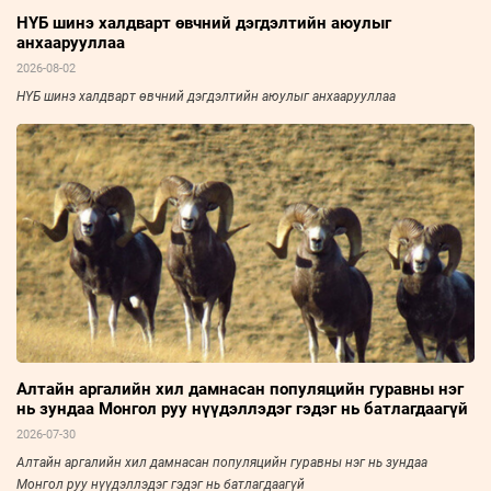
НҮБ шинэ халдварт өвчний дэгдэлтийн аюулыг
анхаарууллаа
2026-08-02
НҮБ шинэ халдварт өвчний дэгдэлтийн аюулыг анхаарууллаа
Алтайн аргалийн хил дамнасан популяцийн гуравны нэг
нь зундаа Монгол руу нүүдэллэдэг гэдэг нь батлагдаагүй
2026-07-30
Алтайн аргалийн хил дамнасан популяцийн гуравны нэг нь зундаа
Монгол руу нүүдэллэдэг гэдэг нь батлагдаагүй