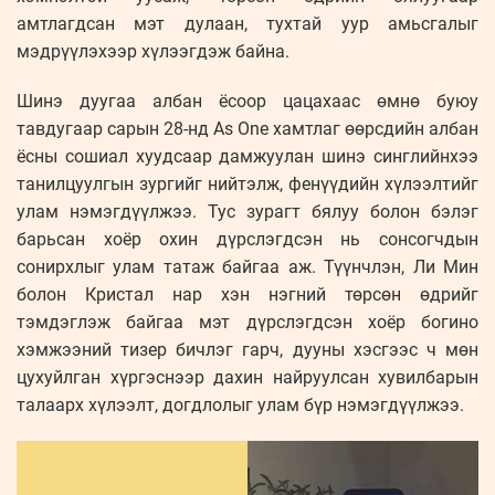
амтлагдсан мэт дулаан, тухтай уур амьсгалыг
мэдрүүлэхээр хүлээгдэж байна.
Шинэ дуугаа албан ёсоор цацахаас өмнө буюу
тавдугаар сарын 28-нд As One хамтлаг өөрсдийн албан
ёсны сошиал хуудсаар дамжуулан шинэ синглийнхээ
танилцуулгын зургийг нийтэлж, фенүүдийн хүлээлтийг
улам нэмэгдүүлжээ. Тус зурагт бялуу болон бэлэг
барьсан хоёр охин дүрслэгдсэн нь сонсогчдын
сонирхлыг улам татаж байгаа аж. Түүнчлэн, Ли Мин
болон Кристал нар хэн нэгний төрсөн өдрийг
тэмдэглэж байгаа мэт дүрслэгдсэн хоёр богино
хэмжээний тизер бичлэг гарч, дууны хэсгээс ч мөн
цухуйлган хүргэснээр дахин найруулсан хувилбарын
талаарх хүлээлт, догдлолыг улам бүр нэмэгдүүлжээ.