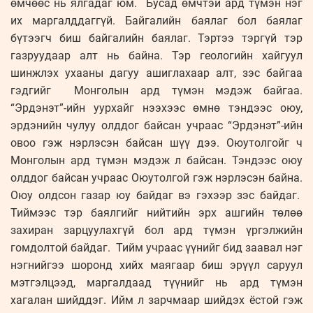
өмчөөс нь ялгадаг юм. Бусад өмчтэй ард түмэн нэг
их маргалддаггүй. Байгалийн баялаг бол баялаг
бүтээгч биш байгалийн баялаг. Тэртээ тэргүй тэр
газруудаар алт нь байна. Тэр геологийн хайгуул
шинжлэх ухааны дагуу ашиглахаар алт, зэс байгаа
гэдгийг Монголын ард түмэн мэдэж байгаа.
“Эрдэнэт”-ийн уурхайг нээхээс өмнө тэндээс оюу,
эрдэнийн чулуу олддог байсан учраас “Эрдэнэт”-ийн
овоо гэж нэрлэсэн байсан шүү дээ. Оюутолгойг ч
Монголын ард түмэн мэдэж л байсан. Тэндээс оюу
олддог байсан учраас Оюутолгой гэж нэрлэсэн байна.
Оюу олдсон газар юу байдаг вэ гэхээр зэс байдаг.
Тиймээс тэр баялгийг нийтийн эрх ашгийн төлөө
захиран зарцуулахгүй бол ард түмэн үргэлжийн
гомдолтой байдаг. Тийм учраас үүнийг бид заавал нэг
нэгнийгээ шоронд хийх маягаар биш эрүүл саруул
мэтгэлцээд, маргалдаад түүнийг нь ард түмэн
хагалан шийддэг. Ийм л зарчмаар шийдэх ёстой гэж