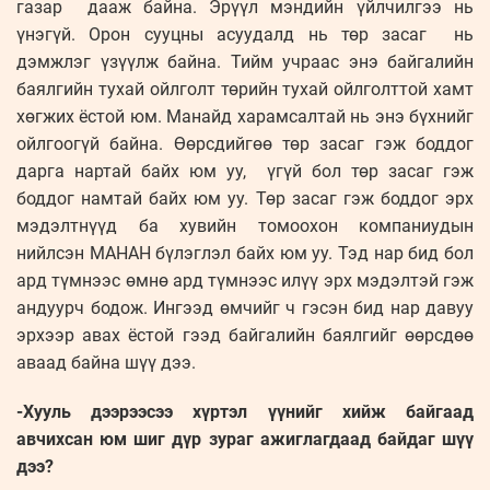
газар дааж байна. Эрүүл мэндийн үйлчилгээ нь
үнэгүй. Орон сууцны асуудалд нь төр засаг нь
дэмжлэг үзүүлж байна. Тийм учраас энэ байгалийн
баялгийн тухай ойлголт төрийн тухай ойлголттой хамт
хөгжих ёстой юм. Манайд харамсалтай нь энэ бүхнийг
ойлгоогүй байна. Өөрсдийгөө төр засаг гэж боддог
дарга нартай байх юм уу, үгүй бол төр засаг гэж
боддог намтай байх юм уу. Төр засаг гэж боддог эрх
мэдэлтнүүд ба хувийн томоохон компаниудын
нийлсэн МАНАН бүлэглэл байх юм уу. Тэд нар бид бол
ард түмнээс өмнө ард түмнээс илүү эрх мэдэлтэй гэж
андуурч бодож. Ингээд өмчийг ч гэсэн бид нар давуу
эрхээр авах ёстой гээд байгалийн баялгийг өөрсдөө
аваад байна шүү дээ.
-Хууль дээрээсээ хүртэл үүнийг хийж байгаад
авчихсан юм шиг дүр зураг ажиглагдаад байдаг шүү
дээ?