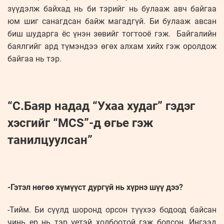
зүүдэлж байхад нь би тэрийг нь булааж авч байгаа
юм шиг санагдсан байж магадгүй. Би булааж авсан
биш шударга ёс үнэн зөвийг тогтооё гэж. Байгалийн
баялгийг ард түмэндээ өгөх алхам хийх гэж оролдож
байгаа нь тэр.
“С.Баяр надад “Ухаа худаг” гэдэг
хэсгийг “MCS”-д өгье гэж
танилцуулсан”
-Гэтэл нөгөө хүмүүст дургүй нь хүрнэ шүү дээ?
-Тийм. Би сүүлд шоронд орсон түүхээ бодоод байсан
чинь ер нь тэр үетэй холбоотой гэж бодсон. Ингээд