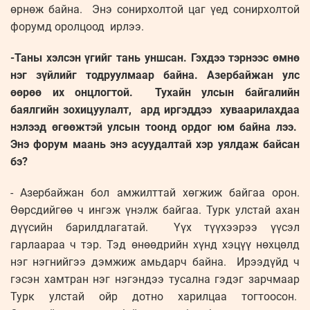
өрнөж байна. Энэ сонирхолтой цаг үед сонирхолтой
форумд оролцоод ирлээ.
-Таны хэлсэн үгийг тань уншсан. Гэхдээ тэрнээс өмнө
нэг зүйлийг тодруулмаар байна. Азербайжан улс
өөрөө их онцлогтой. Тухайн улсын байгалийн
баялгийн зохицуулалт, ард иргэддээ хуваарилахдаа
нэлээд өгөөжтэй улсын тоонд ордог юм байна лээ.
Энэ форум маань энэ асуудалтай хэр уялдаж байсан
бэ?
- Азербайжан бол амжилттай хөгжиж байгаа орон.
Өөрсдийгөө ч ингэж үнэлж байгаа. Турк улстай ахан
дүүсийн барилдлагатай. Үүх түүхээрээ үүсэл
гарлаараа ч тэр. Тэд өнөөдрийн хүнд хэцүү нөхцөлд
нэг нэгнийгээ дэмжиж амьдарч байна. Ирээдүйд ч
гэсэн хамтран нэг нэгэндээ тусална гэдэг зарчмаар
Турк улстай ойр дотно харилцаа тогтоосон.