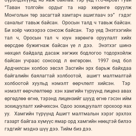
“Таван толгойн ордыг та нар хөрөнгө оруулж
Монголын төр засагтай хамтарч ашиглаач ээ” гэдэг
саналыг тавьж байсан. Оросын талд ч тавьж байсан.
Би хоёр чихээрээ сонсож байсан. Тэр үед Энэтхэгийн
тал ч, Оросын тал ч юун хөрөнгө оруулалт хийх
өөрсдөө бужигнаж байсан үе л дээ. Энэтхэг шинэ
нөхцөл байдалд дасаж хөгжих бодлогоо тодорхойлж
байсан учраас сонсоод л өнгөрсөн. 1997 онд бол
Ардчилсан холбоо эвсэл Засгийн эрх барьж байхдаа
байгалийн баялагтай холбоотой, ашигт малтмалтай
холбоотой хуульд нэмэлт өөрчлөлт хийсэн. Тэр
нэмэлт өөрчлөлтөөр хэн хамгийн түрүүнд лиценз авах
өргөдлөө өгнө, тэрэнд лицензийг шууд өгнө гэсэн ийм
зохицуулалт хийчихсэн. Одоо зохицуулалт орохоор яах
уу. Хамгийн түрүүнд Ашигт малтмалын хэрэг эрхлэх
газарт байгаа хүмүүс ямар орд хамгийн нөөцтэй билээ
гэдгийг мэднэ шүү дээ. Тийм биз дээ.