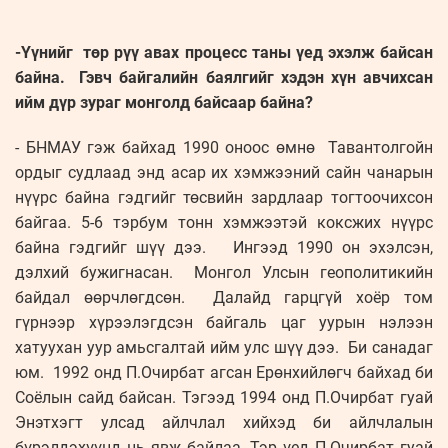
-Үүнийг төр рүү авах процесс таны үед эхэлж байсан
байна. Гэвч байгалийн баялгийг хэдэн хүн авчихсан
ийм дүр зураг монголд байсаар байна?
- БНМАУ гэж байхад 1990 оноос өмнө Тавантолгойн
ордыг судлаад энд асар их хэмжээний сайн чанарын
нүүрс байна гэдгийг төсвийн зардлаар тогтоочихсон
байгаа. 5-6 тэрбум тонн хэмжээтэй коксжих нүүрс
байна гэдгийг шүү дээ. Ингээд 1990 он эхэлсэн,
дэлхий бужигнасан. Монгол Улсын геополитикийн
байдал өөрчлөгдсөн. Далайд гарцгүй хоёр том
гүрнээр хүрээлэгдсэн байгаль цаг уурын нэлээн
хатуухан уур амьсгалтай ийм улс шүү дээ. Би санадаг
юм. 1992 онд П.Очирбат агсан Ерөнхийлөгч байхад би
Соёлын сайд байсан. Тэгээд 1994 онд П.Очирбат гуай
Энэтхэгт улсад айлчлал хийхэд би айлчлалын
бүрэлдэхүүнд нь явж байлаа. Тэр үед П.Очирбат гуай