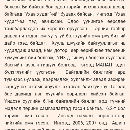
болсон. Би байсан бол одоо тэрийг нэхэж хөөцөлдсөөр
байгаад “Ухаа худаг”-ийг буцаах байсан. Ингээд “Ухаа
худаг”-аа тэд авчихсан. Одоо үүнийгээ өөрсдөө
тайлбарлахдаа их хөрөнгө оруулсан. Тэрний төлбөр
давсан ч гэдэг юм уу, үгүй бол хувийн өмч рүү битгий
дайр гээд байдаг. Хууль шүүхийн байгууллагыг нь
худалдаж аваад, нам дотор өөр өөрийнхөө төлөөний
хүмүүсийг бий болгож, УИХ-д гишүүн болгож суулгаад
Засгийн газрын гишүүн болгоод тэгээд МАНАН гэдэг
бүлэглэлийг үүсгэсэн. Байгалийн баялгийг ард
түмнээс булааж, дээрэмдэж, хулгайлж аваад захиран
зарцуулах ажлыг явуулж эхэлсэн байхгүй юу. Тэгээд
бас дахиад нэг хуулийн өөрчлөлт хийсэн байгаа.
Үндсэн хуулийн 6.1-д байгалийн баялаг ард түмний
мэдэлд төрийн хамгаалалтад гэсэн байгаа. 6.2-т бол
төрийн өмч гэсэн. Ингээд нэмэлт өөрчлөлтөөр
нийтийн өмч гэсэн. Ингээд 2006, 2007 онд Ашигт