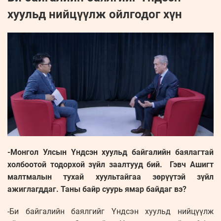
хуульд нийцүүлж ойлгодог хүн
-Монгол Улсын Үндсэн хуульд байгалийн баялагтай
холбоотой тодорхой зүйл заалтууд бий. Гэвч Ашигт
малтмалын тухай хуультайгаа зөрүүтэй зүйл
ажиглагддаг. Таны байр суурь ямар байдаг вэ?
-Би байгалийн баялгийг Үндсэн хуульд нийцүүлж