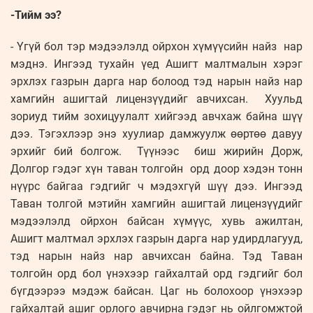
-Тийм ээ?
- Үгүй бол тэр мэдээлэлд ойрхон хүмүүсийн найз нар
мэднэ. Ингээд тухайн үед Ашигт малтмалын хэрэг
эрхлэх газрын дарга нар болоод тэд нарын найз нар
хамгийн ашигтай лицензүүдийг авчихсан. Хуульд
зориуд тийм зохицуулалт хийгээд авчхаж байна шүү
дээ. Тэгэхлээр энэ хуулиар дамжуулж өөртөө давуу
эрхийг бий болгож. Түүнээс биш жирийн Дорж,
Долгор гэдэг хүн таван толгойн орд доор хэдэн тонн
нүүрс байгаа гэдгийг ч мэдэхгүй шүү дээ. Ингээд
Таван толгой мэтийн хамгийн ашигтай лицензүүдийг
мэдээлэлд ойрхон байсан хүмүүс, хувь ажилтан,
Ашигт малтмал эрхлэх газрын дарга нар удирдлагууд,
тэд нарын найз нар авчихсан байна. Тэд Таван
толгойн орд бол үнэхээр гайхалтай орд гэдгийг бол
бүгдээрээ мэдэж байсан. Цаг нь болохоор үнэхээр
гайхалтай ашиг орлого авчирна гэдэг нь ойлгомжтой