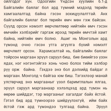
ойлгодог хүн. Одоогийн Үндсэн хуулийн 6.1-д
Байгалийн баялаг бол ард түмний мэдэлд төрийн
хамгаалалтад байна гэсэн зохицуулалттай. Анх
байгалийн баялаг бол төрийн өмч мөн гэж байсан.
Сүүлд орсон нэмэлт өөрчлөлтөөр нийтийн өмч гэсэн
өмчийн хэлбэрийг гаргаж ирээд төрийн өмчтэй хамт
байна, нийтийн өмч болно. Ашиг нь Монголын ард
түмэнд очно гэсэн утга агуулга бүхий нэмэлт
өөрчлөлт орсон. Харамсалтай нь, байгалийн баялаг
тойрсон маргаан эрүүл саруул биш, бие биеийгээ үзэн
ядах, нэг нэгэнтэйгээ хонь чоно болох тийм хэлбэр
рүү орж байна. Гэхдээ энэ бол дэлхийд байдаг л
маргаан. Монголд ч байгаа юм биш. Тэгэхлээр манай
улстөрчид энэ маргааныг үзэл баримтлалын ялгаа,
эрүүл саруул маргаанаар хэлэлцээд ард түмэн нь
өөрөө шийддэг, тэр маргааныг хагалдаг байх ёстой.
Гэтэл бид ард түмнээрээ шийдүүлэхгүй, ийм байх
ёстой гэж ард түмэндээ тулгаад байна. Эрүүл