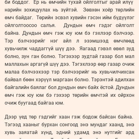
би боддог. Ер нь өмчийн тухай ойлголтыг арай илүү
нарийн зохицуулах нь зүйтэй. Зөвхөн хоёр төрлийн
өмч байдаг. Төрийн эсвэл хувийн гэсэн ийм бүдүүлэг
ойлголтоосоо салъя. Дундын өмч гэдэг ойлголт
байна. Дундын өмч гэж юу юм бэ гэхлээр бэлчээр.
Тэр бэлчээрийг нэг айл л эзэмшээд өмчлөөд
хувьчилж чаддаггүй шүү дээ. Яагаад гэвэл өвөл зуд
болно, зун ган болно. Тэгэхээр зудтай газар бол мал
маллахын аргагүй шүү дээ. Тэгэхлээр өөр газар очиж
малаа бэлчээхээр тэр бэлчээрийг нь хувьчилчихсан
байвал бөөн хэрүүл маргаан болно. Тэрэнтэй адилхан
байгалийн баялаг бол дундын өмч байх ёстой. Дундын
өмч гэж юу юм бэ гэхээр төрийн өмчтэй их ойрхон
очиж буугаад байгаа юм.
Дээр үед төр гэдгийг хаан гэж бодож байсан байна.
Тэгээд хааныг бурхан сонгоод энэ мундаг хаанд, энэ
хувь заяатай хүнд, эдний удамд энэ нутгийг ард