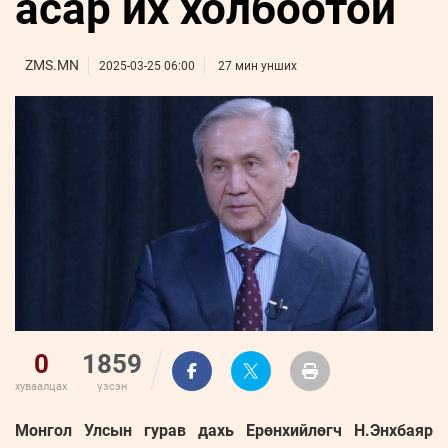
асар их холбоотой
ҮНДЭСНИЙ
ВИДЕО
Бизнес
ФОТО
МЭДЭЭЛЛИЙН
хөгжил
ZUUNII
ТӨВ
Leaderships
ZMS.MN
2025-03-25 06:00
27 мин унших
УРЛАГ
MEDEE
forum
Бүртгүүлэх
WEEKLY
Нэвтрэх
0
1859
хуваалцах
үзсэн
Монгол Улсын гурав дахь Ерөнхийлөгч Н.Энхбаяр