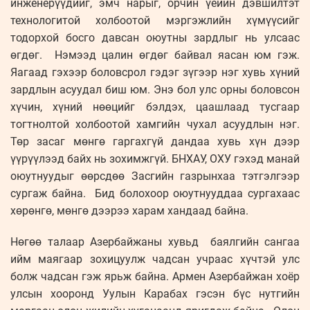
инженерүүдийг, эмч нарыг, орчин үеийн дэвшилтэт
технологитой холбоотой мэргэжлийн хүмүүсийг
тодорхой босго давсан оюутны зардлыг нь улсаас
өгдөг. Нэмээд цалин өгдөг байвал яасан юм гэж.
Яагаад гэхээр боловсрол гэдэг зүгээр нэг хувь хүний
зардлын асуудал биш юм. Энэ бол улс орны боловсон
хүчин, хүний нөөцийг бэлдэх, цаашлаад тусгаар
тогтнолтой холбоотой хамгийн чухал асуудлын нэг.
Төр засаг мөнгө гаргахгүй дандаа хувь хүн дээр
үүрүүлээд байх нь зохимжгүй. БНХАУ, ОХУ гэхэд манай
оюутнуудыг өөрсдөө Засгийн газрынхаа тэтгэлгээр
сургаж байна. Бид болохоор оюутнууддаа сургахаас
хөрөнгө, мөнгө дээрээ харам хандаад байна.
Нөгөө талаар Азербайжаны хувьд баялгийн сангаа
ийм маягаар зохицуулж чадсан учраас хүчтэй улс
болж чадсан гэж ярьж байна. Армен Азербайжан хоёр
улсын хооронд Уулын Карабах гэсэн бүс нутгийн