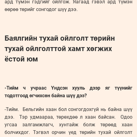
ард түмэн гэдгийг ойлгож. Яагаад гэвэл ард түмэн
өөрөө төрийг сонгодог шүү дээ.
Баялгийн тухай ойлголт төрийн
тухай ойлголттой хамт хөгжих
ёстой юм
-Тийм ч учраас Үндсэн хууль дээр яг түүнийг
тодотгоод өгчихсөн байна шүү дээ?
-Тийм. Бельгийн хаан бол сонгогдохгүй нь байна шүү
дээ. Тэр удмаараа, төрөхдөө л хаан байсан. Одоо
угсаа залгамжлагч, хунтайж болж төрөөд хаан
болчихдог. Тэгвэл орчин үед төрийн тухай ойлголт