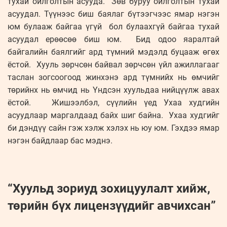
тухай ойлголтын асууда. Зөв буруу ойлголтын тухай
асуудал. Түүнээс биш баялаг бүтээгчээс ямар нэгэн
юм булааж байгаа үгүй бол булаахгүй байгаа тухай
асуудал ерөөсөө биш юм. Бид одоо яаралтай
байгалийн баялгийг ард түмний мэдэлд буцааж өгөх
ёстой. Хууль зөрчсөн байвал зөрчсөн үйл ажиллагааг
таслан зогсоогоод жинхэнэ ард түмнийх нь өмчийг
төрийнх нь өмчид нь Үндсэн хуульдаа нийцүүлж авах
ёстой. Жишээлбэл, сүүлийн үед Ухаа худгийн
асуудлаар маргалдаад байх шиг байна. Ухаа худгийг
би дэндүү сайн гэж хэлж хэлэх нь юу юм. Гэхдээ ямар
нэгэн байдлаар бас мэднэ.
“Хуульд зориуд зохицуулалт хийж,
төрийн бүх лицензүүдийг авчихсан”