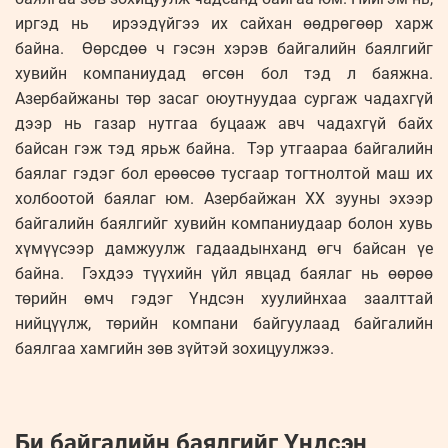
иргэд нь ирээдүйгээ их сайхан өөдрөгөөр харж
байна. Өөрсдөө ч гэсэн хэрэв байгалийн баялгийг
хувийн компаниудад өгсөн бол тэд л баяжна.
Азербайжаны төр засаг оюутнуудаа сургаж чадахгүй
дээр нь газар нутгаа буцааж авч чадахгүй байх
байсан гэж тэд ярьж байна. Тэр утгаараа байгалийн
баялаг гэдэг бол ерөөсөө тусгаар тогтнолтой маш их
холбоотой баялаг юм. Азербайжан ХХ зууны эхээр
байгалийн баялгийг хувийн компаниудаар болон хувь
хүмүүсээр дамжуулж гадаадынханд өгч байсан үе
байна. Гэхдээ түүхийн үйл явцад баялаг нь өөрөө
төрийн өмч гэдэг Үндсэн хуулийнхаа заалттай
нийцүүлж, төрийн компани байгуулаад байгалийн
баялгаа хамгийн зөв зүйтэй зохицуулжээ.
Би байгалийн баялгийг Үндсэн