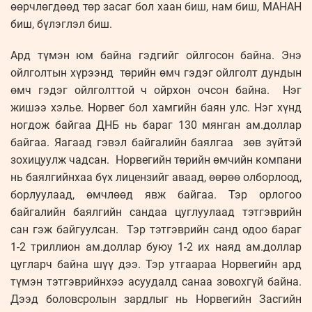
өөрчлөгдөөд төр засаг бол хаан биш, нам биш, МАНАН
биш, бүлэглэл биш.
Ард түмэн юм байна гэдгийг ойлгосон байна. Энэ
ойлголтын хүрээнд төрийн өмч гэдэг ойлголт дундын
өмч гэдэг ойлголттой ч ойрхон очсон байна. Нэг
жишээ хэлье. Норвег бол хамгийн баян улс. Нэг хүнд
ногдож байгаа ДНБ нь бараг 130 мянган ам.доллар
байгаа. Яагаад гэвэл байгалийн баялгаа зөв зүйтэй
зохицуулж чадсан. Норвегийн төрийн өмчийн компани
нь баялгийнхаа бүх лицензийг аваад, өөрөө олборлоод,
борлуулаад, өмчлөөд явж байгаа. Тэр орлогоо
байгалийн баялгийн сандаа цуглуулаад тэтгэврийн
сан гэж байгуулсан. Тэр тэтгэврийн санд одоо бараг
1-2 триллион ам.доллар буюу 1-2 их наяд ам.доллар
цугларч байна шүү дээ. Тэр утгаараа Норвегийн ард
түмэн тэтгэврийнхээ асуудалд санаа зовохгүй байна.
Дээд боловсролын зардлыг нь Норвегийн Засгийн