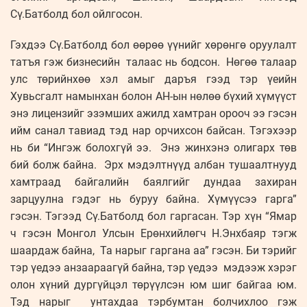
Сү.Батболд бол ойлгосон.
Гэхдээ Сү.Батболд бол өөрөө үүнийг хөрөнгө оруулалт
татъя гэж бизнесийн талаас нь бодсон. Нөгөө талаар
улс төрийнхөө хэл амыг даръя гээд тэр үеийн
Хувьсгалт намынхан болон АН-ын нөлөө бүхий хүмүүст
энэ лицензийг эзэмших ажилд хамтран орооч ээ гэсэн
ийм санал тавиад тэд нар орчихсон байсан. Тэгэхээр
нь би “Ингэж болохгүй ээ. Энэ жинхэнэ олигарх төв
бий болж байна. Эрх мэдэлтнүүд албан тушаалтнууд
хамтраад байгалийн баялгийг дундаа захиран
зарцуулна гэдэг нь буруу байна. Хүмүүсээ гарга”
гэсэн. Тэгээд Сү.Батболд бол гаргасан. Тэр хүн “Ямар
ч гэсэн Монгол Улсын Ерөнхийлөгч Н.Энхбаяр тэгж
шаардаж байна, Та нарыг гаргана аа” гэсэн. Би тэрийг
тэр үедээ анзаараагүй байна, тэр үедээ мэдээж хэрэг
олон хүний дургүйцэл төрүүлсэн юм шиг байгаа юм.
Тэд нарыг унтахдаа тэрбумтан болчихлоо гэж