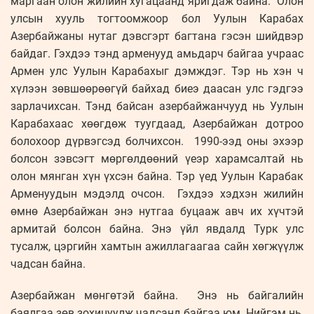
маргаан олон жилийн хугацаанд яригдаж байна. Олон
улсын хууль тогтоомжоор бол Уулын Карабах
Азербайжаны нутаг дэвсгэрт багтана гэсэн шийдвэр
байдаг. Гэхдээ тэнд арменууд амьдарч байгаа учраас
Армен улс Уулын Карабахыг дэмждэг. Тэр нь хэн ч
хүлээн зөвшөөрөөгүй байхад биеэ даасан улс гэдгээ
зарлачихсан. Тэнд байсан азербайжанчууд нь Уулын
Карабахаас хөөгдөж туугдаад, Азербайжан дотроо
болохоор дүрвэгсэд болчихсон. 1990-ээд оны эхээр
болсон зэвсэгт мөргөлдөөний үеэр харамсалтай нь
олон мянган хүн үхсэн байна. Тэр үед Уулын Карабак
Арменуудын мэдэлд очсон. Гэхдээ хэдхэн жилийн
өмнө Азербайжан энэ нутгаа буцааж авч их хүчтэй
армитай болсон байна. Энэ үйл явдалд Турк улс
тусалж, цэргийн хамтын ажиллагаагаа сайн хөгжүүлж
чадсан байна.
Азербайжан мөнгөтэй байна. Энэ нь байгалийн
баялгаа зөв зохицуулж чадсанд байгаа юм. Нийгэм нь,