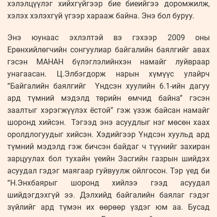
хэлэлцүүлэг хийхгүйгээр бие биеийгээ доромжилж,
хэлэх хэлэхгүй үгээр харааж байна. Энэ бол буруу.
Энэ юунаас эхлэлтэй вэ гэхээр 2009 оны
Ерөнхийлөгчийн сонгуулиар байгалийн баялгийг авах
гэсэн МАНАН бүлэглэлийнхэн намайг луйвраар
унагаасан. Ц.Элбэгдорж нарын хүмүүс улайрч
“Байгалийн баялгийг Үндсэн хуулийн 6.1-ийн дагуу
ард түмний мэдэлд төрийн өмчид байна” гэсэн
заалтыг хэрэгжүүлэх ёстой” гэж үзэж байсан намайг
шоронд хийсэн. Тэгээд энэ асуудлыг нэг мөсөн хаах
оролдлогуудыг хийсэн. Хэдийгээр Үндсэн хуульд ард
түмний мэдэлд гэж бичсэн байдаг ч түүнийг захиран
зарцуулах бол тухайн үеийн Засгийн газрын шийдэх
асуудал гэдэг маягаар гуйвуулж ойлгосон. Тэр үед би
“Н.Энхбаярыг шоронд хийлээ гээд асуудал
шийдэгдэхгүй ээ. Дэлхийд байгалийн баялаг гэдэг
зүйлийг ард түмэн их өөрөөр үздэг юм аа. Бусад