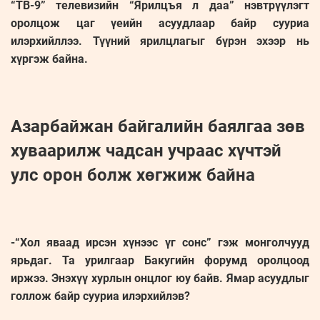
“ТВ-9” телевизийн “Ярилцъя л даа” нэвтрүүлэгт
оролцож цаг үеийн асуудлаар байр сууриа
илэрхийллээ. Түүний ярилцлагыг бүрэн эхээр нь
хүргэж байна.
Азарбайжан байгалийн баялгаа зөв
хуваарилж чадсан учраас хүчтэй
улс орон болж хөгжиж байна
-“Хол яваад ирсэн хүнээс үг сонс” гэж монголчууд
ярьдаг. Та урилгаар Бакугийн форумд оролцоод
иржээ. Энэхүү хурлын онцлог юу байв. Ямар асуудлыг
голлож байр сууриа илэрхийлэв?