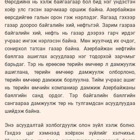
Өөрсдийнх нь хэлж байгаагаар бол бид нэг үндэстэн
хоёр улс гэсэн зарчмаар оршиж байна. Азербайжан
өөрсдийгөө галын орон гэж нэрлэдэг. Яагаад гэхээр
газар доороо байгалийн хий, нефтьтэй. Зарим газраа
байгалийн хий, нефть нь газар дээрээ гарч ирдэг
учраас ингэж нэрлэсэн байна. Мөн жуулчид их очдог,
сонирхол татсан газар байна. Азербайжан нефтийн
баялгаа ашиглах асуудлаар нэг тодорхой зарчмыг
барьдаг. Тэр нь ерөөсөө төрийн өмчөөр л дамжуулж
ашиглана, төрийн өмчөөр дамжуулж олборлоно,
төрийн өмчөөр дамжиж борлуулна. Тийм учраас ашиг
нь төрийн өмчийн компаниар дамжиж Азербайжаны
баялгийн санд ордог. Тэр байгалийн баялгийн
сангаараа дамжуулж төр нь тулгамдсан асуудлуудаа
шийдэж байна.
Энэ асуудалтай холбогдуулж олон зүйл хэлж болно.
Гэхдээ цаг хэмнээд хоёрхон зүйлийг хэлчихье.