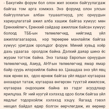
- Бакугийн форум бол олон жил зохион байгуулагдаж
байгаа том арга хэмжээ. Энэ форумд олон улсын
байгууллагын албан тушаалтнууд, улс орнуудын
хариуцлагатай ажил алба хашиж байгаа хүмүүс мөн
Ерөнхийлөгч, Ерөнхий сайдаар ажиллаж байсан хүмүүс
болоод ТББ-ын төлөөлөгчид, нийгэмд үйл
ажиллагаагаараа, нэр төрөөрөө манлайлж байгаа
хүмүүс уригдаж оролцдог форум. Миний хувьд хоёр
дахь удаагаа оролдож байна. Дэлхий даяар шинэ ёс
журам тогтож байна. Энэ талаар Европын орнуудын
төлөөлөгчид, Азиуд, АНУ-ын төлөөлөгчид ямар ямар
байр суурь илэрхийлж байна вэ. Цаашдаа энэ үйл явц
яаж өрнөх вэ, одоо өрнөж байгаа үйл явдал юугаараа
анхаарал татаж, юугаараа өнгөрсөн түүхтэй ижилсэж,
юугаараа ондоошиж байна вэ гэдэг асуудлаар
ярилцлаа. Яг ний нуугүй хэлэхэд одоо болж байгаа үйл
явдлыг тодорхойлж хэлэхэд хэцүү. Яагаад гэвэл
нөхцөл байдал өдөр болгон өөрчлөгдөж, их өөрөөр