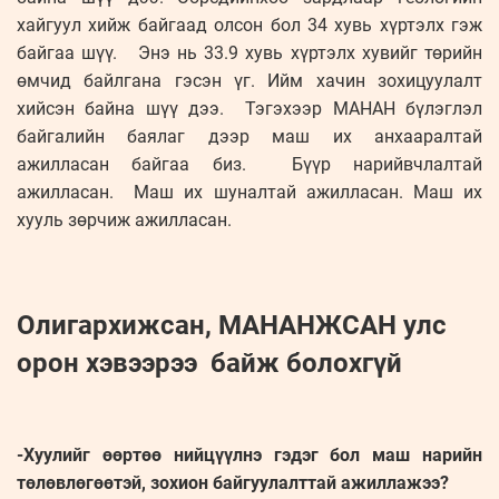
хайгуул хийж байгаад олсон бол 34 хувь хүртэлх гэж
байгаа шүү. Энэ нь 33.9 хувь хүртэлх хувийг төрийн
өмчид байлгана гэсэн үг. Ийм хачин зохицуулалт
хийсэн байна шүү дээ. Тэгэхээр МАНАН бүлэглэл
байгалийн баялаг дээр маш их анхааралтай
ажилласан байгаа биз. Бүүр нарийвчлалтай
ажилласан. Маш их шуналтай ажилласан. Маш их
хууль зөрчиж ажилласан.
Олигархижсан, МАНАНЖСАН улс
орон хэвээрээ байж болохгүй
-Хуулийг өөртөө нийцүүлнэ гэдэг бол маш нарийн
төлөвлөгөөтэй, зохион байгуулалттай ажиллажээ?