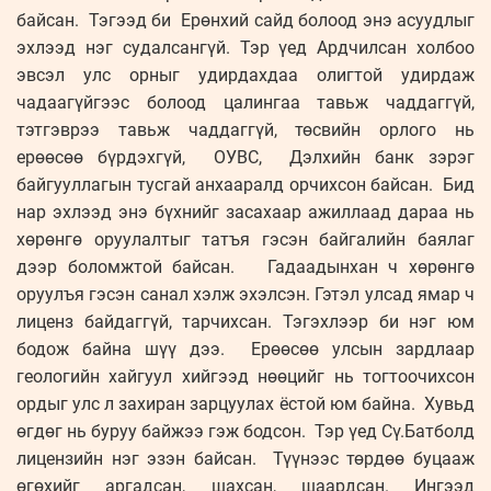
байсан. Тэгээд би Ерөнхий сайд болоод энэ асуудлыг
эхлээд нэг судалсангүй. Тэр үед Ардчилсан холбоо
эвсэл улс орныг удирдахдаа олигтой удирдаж
чадаагүйгээс болоод цалингаа тавьж чаддаггүй,
тэтгэврээ тавьж чаддаггүй, төсвийн орлого нь
ерөөсөө бүрдэхгүй, ОУВС, Дэлхийн банк зэрэг
байгууллагын тусгай анхааралд орчихсон байсан. Бид
нар эхлээд энэ бүхнийг засахаар ажиллаад дараа нь
хөрөнгө оруулалтыг татъя гэсэн байгалийн баялаг
дээр боломжтой байсан. Гадаадынхан ч хөрөнгө
оруулъя гэсэн санал хэлж эхэлсэн. Гэтэл улсад ямар ч
лиценз байдаггүй, тарчихсан. Тэгэхлээр би нэг юм
бодож байна шүү дээ. Ерөөсөө улсын зардлаар
геологийн хайгуул хийгээд нөөцийг нь тогтоочихсон
ордыг улс л захиран зарцуулах ёстой юм байна. Хувьд
өгдөг нь буруу байжээ гэж бодсон. Тэр үед Сү.Батболд
лицензийн нэг эзэн байсан. Түүнээс төрдөө буцааж
өгөхийг аргадсан, шахсан, шаардсан. Ингээд