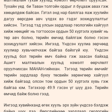
малтмалын тухай хуульд нэмэлт өөрчлөлт оруулсан.
Тухайн үед би Таван толгойн ордыг л буцааж авах гэж
хөөцөлдөж байсан. Гэтэл энд нар баялгаа яаж хуулийн
дагуу өөрсдөө авч үлдэх вэ гэдэг зохицуулалтыг
хийсэн. Тэгээд тэд улсын зардлаар геологийн хайгуул
хийж нөөцийг нь тогтоосон ордын 50 хүртэлх хувийг нь
төр авч болно, төрийн өмчид байлгаж болно гэсэн
зохицуулалт хийсэн. Ингээд. Үндсэн хуулиа зөрчөөд
хуулиар хувьчилчхаж байгаа байхгүй юу. Үндсэн
хуульд бол төрийн өмч байна гэж заасан байхад
Ашигт малтмалын хуульд нэмэлт өөрчлөлт
оруулчихсан МАНАН-гийнхан. Тэгээд төрийн өмчийг
төрийн зардлаар буюу төсвийн хөрөнгөөр хайгуул
хийж байгаад олсон том ордын 50 хүртэлх хувь гэж
байгаа юм. Тэгэхээр 49.9 гэсэн үг шүү дээ. Төрийн
өмчид байж болно гээд.
Ингээд хувийнханд өгөх хууль эрх зүйн үндсээ бэлдэж
байна шүү дээ. Өөрсдийнхөө зардлаар геологийн