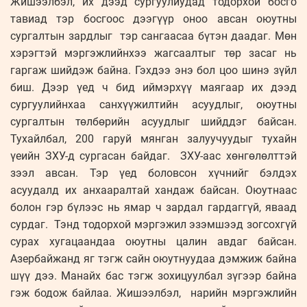
Жишээлбэл, их дээд сургуулиудад тодорхой босго
тавиад тэр босгоос дээгүүр оноо авсан оюутны
сургалтын зардлыг тэр сангаасаа бүтэн даадаг. Мөн
хэрэгтэй мэргэжлийнхээ жагсаалтыг төр засаг нь
гаргаж шийдэж байна. Гэхдээ энэ бол цоо шинэ зүйл
биш. Дээр үед ч бид иймэрхүү маягаар их дээд
сургуулийнхаа санхүүжилтийн асуудлыг, оюутны
сургалтын төлбөрийн асуудлыг шийддэг байсан.
Тухайлбал, 200 гаруй мянган залуучуудыг тухайн
үеийн ЗХУ-д сургасан байдаг. ЗХУ-аас хөнгөлөлттэй
зээл авсан. Тэр үед боловсон хүчнийг бэлдэх
асуудалд их анхааралтай хандаж байсан. Оюутнаас
болон гэр бүлээс нь ямар ч зардал гардаггүй, яваад
сурдаг. Тэнд тодорхой мэргэжил эзэмшээд зогсохгүй
сурах хугацаандаа оюутны цалин авдаг байсан.
Азербайжанд яг тэгж сайн оюутнуудаа дэмжиж байна
шүү дээ. Манайх бас тэгж зохицуулбал зүгээр байна
гэж бодож байлаа. Жишээлбэл, нарийн мэргэжлийн