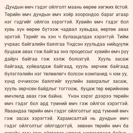
-Дундын өмч гэдэг ойлголт маань өөрөө хөгжих ёстой.
Төрийн өмч дундын өмч хоёр хоорондоо бараг агаар
нэг гэдгийг ойлгох хэрэгтэй. Хувийн өмч гэдэг бол
хувь хүн өөрөө бүтээж чадвал хувьдаа, өөртөө авах
эрхтэй. Тэрийг нь хэн ч булаацалдах хэрэггүй. Тийм
учраас байгалийн баялгаа Үндсэн хуульдаа нийцүүлж
буцааж авах гэж байгаа энэ процессыг хувийн өмч рүү
дайрч байгаа гэж хэлж болохгүй. Хууль засаж
байгаад, хуйвалдаж байгаад, хууль зөрчиж байгаад
бүлэглэлийн нэг төлөөлөгч болсон компанид ч юм уу,
хүнд оччихсон баялгийг хуулийн завхралыг засаж,
хууль зөрчсөн байдлыг тогтоож, буцаж төр өөрийнхөө
өмчлөлд авах гэж байна. Үнэн хэрэг дээрээ төрийн
өмч гэдэг бол ард түмний өмч гэж ойлгох хэрэгтэй.
Яваандаа төрийн өмч гэдэг ойлголтыг ард түмний өмч
гэж засах хэрэгтэй. Харамсалтай нь дундын өмч
гэдэг ойлголтыг ойлгодоггүй, зөвхөн төрийн өмч ба