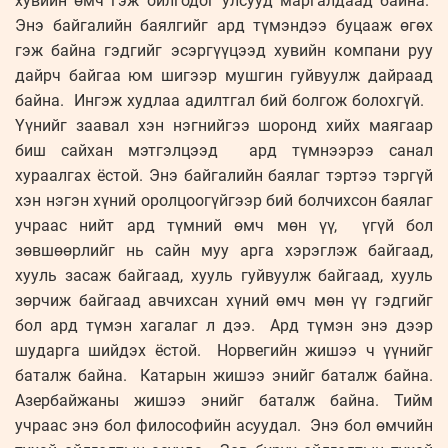
хувийн өмч гэж ойлгодог улсууд маргалдаад байна.
Энэ байгалийн баялгийг ард түмэндээ буцааж өгөх
гэж байна гэдгийг эсэргүүцээд хувийн компани руу
дайрч байгаа юм шигээр мушгин гуйвуулж дайраад
байна. Ингэж худлаа адилтгал бий болгож болохгүй.
Үүнийг заавал хэн нэгнийгээ шоронд хийх маягаар
биш сайхан мэтгэлцээд ард түмнээрээ санал
хураалгах ёстой. Энэ байгалийн баялаг тэртээ тэргүй
хэн нэгэн хүний оролцоогүйгээр бий болчихсон баялаг
учраас нийт ард түмний өмч мөн үү, үгүй бол
зөвшөөрлийг нь сайн муу арга хэрэглэж байгаад,
хууль засаж байгаад, хууль гуйвуулж байгаад, хууль
зөрчиж байгаад авчихсан хүний өмч мөн үү гэдгийг
бол ард түмэн хагалаг л дээ. Ард түмэн энэ дээр
шударга шийдэх ёстой. Норвегийн жишээ ч үүнийг
баталж байна. Катарын жишээ энийг баталж байна.
Азербайжаны жишээ энийг баталж байна. Тийм
учраас энэ бол философийн асуудал. Энэ бол өмчийн