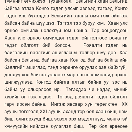
түмнийг өгчихжээ. Тухайлбал, Бельгийн хаан Бельгид
байгаа атлаа Конго гэдэг улсыг эзлээд тэгээд Конго
гэдэг улс бүхэлдээ Бельгийн хааны өмч гэж ойлгож
байсан байна шүү дээ. Тэгтэл тэр буруу юм. Хаан улс
орноо өмчилж болохгүй юм байна. Тэр хоцрогдсон
Хаан улс орноо өмчилдөг гэдэг ойлголтоос рояалти
гэдэг ойлголт бий болсон. Рояалти гэдэг нь
байгалийн баялгийг ашигласны төлбөр шүү дээ. Хаа
байсан Бельгид байгаа хаан Конгод байгаа байгалийн
баялгийг ашиглах, тэнд хөрөнгө оруулах зав байхгүй,
дэндүү хол байгаа учраас ямар нэгэн компанид эрхээ
шилжүүлээд Конгод байгаа алтыг байна уу, зэс нь
байна уу олборлоод ир. Тэгэхдээ чи надад миний
хувийг өг гэж л дээ. Тэгээд рояалти гэдэг ойлголт
гарч ирсэн байна. Ингэж явсаар хүн төрөлхтөн ХХ
зууны төгсгөлд ХХI зууны эхэнд төр бол хаан биш, нам
биш, олигархууд биш, эсвэл эрх мэдэлтнүүд мөнгөтэй
хүмүүсийн нийлсэн бүлэглэл биш. Төр бол ерөөсөө