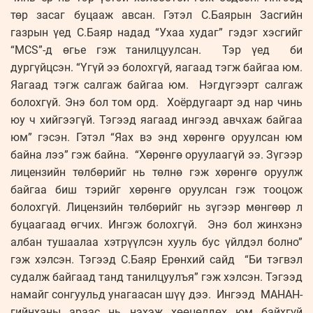
төр засаг буцааж авсан. Гэтэл С.Баярын Засгийн
газрын үед С.Баяр надад “Ухаа худаг” гэдэг хэсгийг
“MCS”-д өгье гэж танилцуулсан. Тэр үед би
дургүйцсэн. “Үгүй ээ болохгүй, яагаад тэгж байгаа юм.
Яагаад тэгж салгаж байгаа юм. Нэгдүгээрт салгаж
болохгүй. Энэ бол том орд. Хоёрдугаарт эд нар чинь
юу ч хийгээгүй. Тэгээд яагаад ингээд авчхаж байгаа
юм” гэсэн. Гэтэл “Яах вэ энд хөрөнгө оруулсан юм
байна лээ” гэж байна. “Хөрөнгө оруулаагүй ээ. Зүгээр
лицензийн төлбөрийг нь төлнө гэж хөрөнгө оруулж
байгаа биш тэрийг хөрөнгө оруулсан гэж тооцож
болохгүй. Лицензийн төлбөрийг нь зүгээр мөнгөөр л
буцаагаад өгчих. Ингэж болохгүй. Энэ бол жинхэнэ
албан тушаалаа хэтрүүлсэн хууль бус үйлдэл болно”
гэж хэлсэн. Тэгээд С.Баяр Ерөнхий сайд “Би тэгвэл
судалж байгаад танд танилцуулъя” гэж хэлсэн. Тэгээд
намайг сонгуульд унагаасан шүү дээ. Ингээд МАНАН-
гийнханы араас нь нэхэж хөөцөлдөх юм байхгүй