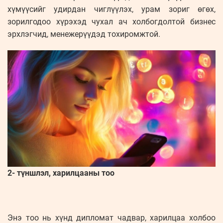
хүмүүсийг удирдан чиглүүлэх, урам зориг өгөх,
зорилгодоо хүрэхэд чухал ач холбогдолтой бизнес
эрхлэгчид, менежерүүдэд тохиромжтой.
2- түншлэл, харилцааны тоо
Энэ тоо нь хүнд дипломат чадвар, харилцаа холбоо