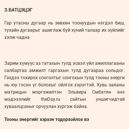
З.БАТЦЭЦЭГ
Гар утасны дугаар нь зөвхөн тоонуудын нэгдэл биш,
тухайн дугаарыг ашиглаж буй хүний ​​талаар их зүйлийг
хэлж чадна
Зарим хүмүүс аз татахын тулд эсвэл үйл ажиллагааны
салбартаа амжилт гаргахын тулд дугаараа сольдог.
Гэхдээ тохирох сонголтыг сонгохын тулд тооны энерги
нь юу гэсэн үг болохыг ойлгох хэрэгтэй. Хувь заяаны
матрицын мэргэжилтэн Эльвира Смбатян энэ
мэдээллийг theDay.ru сайтын уншигчидтай
хуваалцсаныг орчуулан хүргэж байна.
Тооны энергийг хэрхэн тодорхойлох вэ