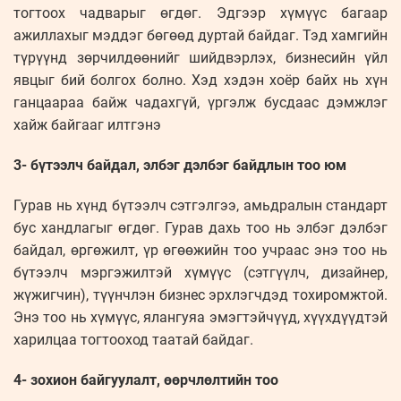
тогтоох чадварыг өгдөг. Эдгээр хүмүүс багаар
ажиллахыг мэддэг бөгөөд дуртай байдаг. Тэд хамгийн
түрүүнд зөрчилдөөнийг шийдвэрлэх, бизнесийн үйл
явцыг бий болгох болно. Хэд хэдэн хоёр байх нь хүн
ганцаараа байж чадахгүй, үргэлж бусдаас дэмжлэг
хайж байгааг илтгэнэ
3- бүтээлч байдал, элбэг дэлбэг байдлын тоо юм
Гурав нь хүнд бүтээлч сэтгэлгээ, амьдралын стандарт
бус хандлагыг өгдөг. Гурав дахь тоо нь элбэг дэлбэг
байдал, өргөжилт, үр өгөөжийн тоо учраас энэ тоо нь
бүтээлч мэргэжилтэй хүмүүс (сэтгүүлч, дизайнер,
жүжигчин), түүнчлэн бизнес эрхлэгчдэд тохиромжтой.
Энэ тоо нь хүмүүс, ялангуяа эмэгтэйчүүд, хүүхдүүдтэй
харилцаа тогтооход таатай байдаг.
4- зохион байгуулалт, өөрчлөлтийн тоо