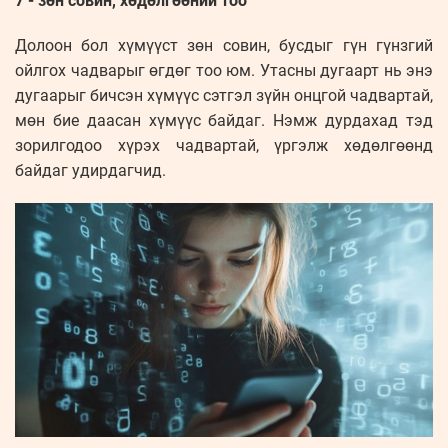
7 - зөн совин, хөдөлгөөний тоо
Долоон бол хүмүүст зөн совин, бусдыг гүн гүнзгий
ойлгох чадварыг өгдөг тоо юм. Утасны дугаарт нь энэ
дугаарыг бичсэн хүмүүс сэтгэл зүйн онцгой чадвартай,
мөн бие даасан хүмүүс байдаг. Нэмж дурдахад тэд
зорилгодоо хүрэх чадвартай, үргэлж хөдөлгөөнд
байдаг удирдагчид.