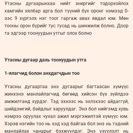
Утасны дугаарынхаа нийт энергийг тодорхойлох
хамгийн хялбар арга бол түүний бүх оронг нэмээд 0-
ээс 9 хүртэлх нэг тоог гаргаж авах явдал юм. Мөн
тооны орон бүрийг тус тусад нь шинжилж болно. Доор
та эдгээр тоонуудын утгыг олох болно
Утасны дугаар дахь тоонуудын утга
1-ялагчид болон анхдагчдын тоо
Утасны дугаартаа энэ дугаарыг багтаасан хүмүүс
жинхэнэ манлайлагчид бөгөөд хийсэн бүх зүйлдээ
амжилтанд хүрдэг. Тэд эхнээс нь эхлэхээс айдаггүй,
шийдэмгий, байдлыг харуулдаг. Энэ бол нийгэмд хувь
нэмрээ оруулах чухал ажил мэргэжилтэй хүмүүс юм.
Хэрэв нэгийн тоо нь хэд хэд байгаа бол энэ нь тэдний
манлайлах чанарыг бэхжүүлдэг. Энэ үзүүлэлт нь