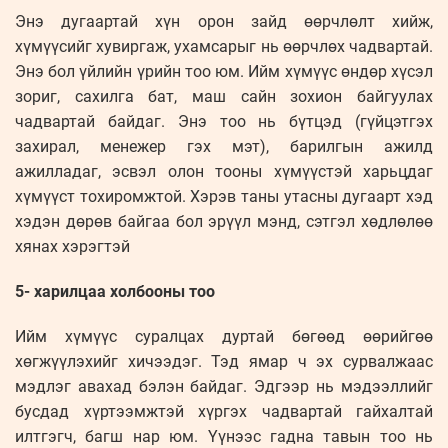
Энэ дугаартай хүн орон зайд өөрчлөлт хийж,
хүмүүсийг хувиргаж, ухамсарыг нь өөрчлөх чадвартай.
Энэ бол үйлийн үрийн тоо юм. Ийм хүмүүс өндөр хүсэл
зориг, сахилга бат, маш сайн зохион байгуулах
чадвартай байдаг. Энэ тоо нь бүтцэд (гүйцэтгэх
захирал, менежер гэх мэт), барилгын ажилд
ажилладаг, эсвэл олон тооны хүмүүстэй харьцдаг
хүмүүст тохиромжтой. Хэрэв таны утасны дугаарт хэд
хэдэн дөрөв байгаа бол эрүүл мэнд, сэтгэл хөдлөлөө
хянах хэрэгтэй
5- харилцаа холбооны тоо
Ийм хүмүүс суралцах дуртай бөгөөд өөрийгөө
хөгжүүлэхийг хичээдэг. Тэд ямар ч эх сурвалжаас
мэдлэг авахад бэлэн байдаг. Эдгээр нь мэдээллийг
бусдад хүртээмжтэй хүргэх чадвартай гайхалтай
илтгэгч, багш нар юм. Үүнээс гадна тавын тоо нь