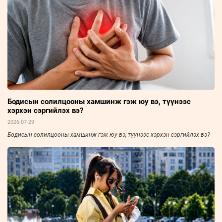
Бодисын солилцооны хамшинж гэж юу вэ, түүнээс
хэрхэн сэргийлэх вэ?
2026-07-29
Бодисын солилцооны хамшинж гэж юу вэ, түүнээс хэрхэн сэргийлэх вэ?