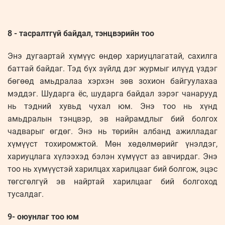
8 - тасралтгүй байдал, тэнцвэрийн тоо
Энэ дугаартай хүмүүс өндөр хариуцлагатай, сахилга
баттай байдаг. Тэд бүх зүйлд дэг журмыг илүүд үздэг
бөгөөд амьдралаа хэрхэн зөв зохион байгуулахаа
мэддэг. Шударга ёс, шударга байдал зэрэг чанарууд
нь тэдний хувьд чухал юм. Энэ тоо нь хүнд
амьдралын тэнцвэр, эв найрамдлыг бий болгох
чадварыг өгдөг. Энэ нь төрийн албанд ажилладаг
хүмүүст тохиромжтой. Мөн хөдөлмөрийг үнэлдэг,
хариуцлага хүлээхэд бэлэн хүмүүст аз авчирдаг. Энэ
тоо нь хүмүүстэй харилцах харилцааг бий болгож, эцэс
төгсгөлгүй эв найртай харилцааг бий болгоход
тусалдаг.
9- оюунлаг тоо юм