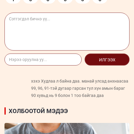
ИЛГЭЭХ
хэхэ Худлаа л байна даа. манай улсад анхнаасаа
99, 96, 91-тэй дугаар гарсан тул хүн амын бараг
90 хувьд нь 9 болон 1 тоо байгаа даа
ХОЛБООТОЙ МЭДЭЭ