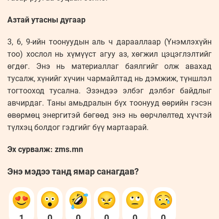
Азтай утасны дугаар
3, 6, 9-ийн тоонуудын аль ч дарааллаар (Үнэмлэхүйн
тоо) хослол нь хүмүүст агуу аз, хөгжил цэцэглэлтийг
өгдөг. Энэ нь материаллаг баялгийг олж авахад
тусалж, хүнийг хүчин чармайлтад нь дэмжиж, түншлэл
тогтооход тусална. Эзэндээ элбэг дэлбэг байдлыг
авчирдаг. Таны амьдралын бүх тоонууд өөрийн гэсэн
өвөрмөц энергитэй бөгөөд энэ нь өөрчлөлтөд хүчтэй
түлхэц болдог гэдгийг бүү мартаарай.
Эх сурвалж: zms.mn
Энэ мэдээ танд ямар санагдав?
1
0
0
0
0
0