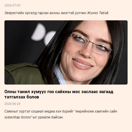
2026-07-03
Эверестийн оргилд гарсан анхны эмэгтэй уулчин Жүнко Табэй
Олны танил хүмүүс гоо сайхны мэс заслаас яагаад
татгалзах болов
2026-06-24
Саяхныг хүртэл сошиал медиа хүн бүрийг "өөрийнхөө хамгийн сайн
хувилбар болох"-ыг уриалж байсан.