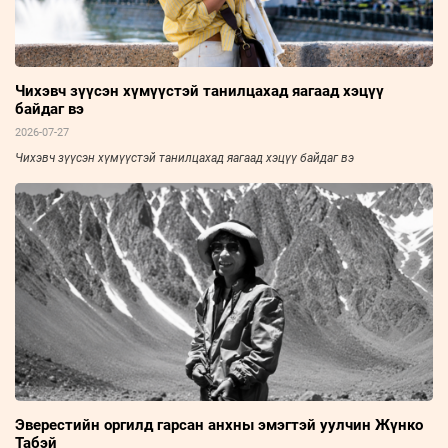
Чихэвч зүүсэн хүмүүстэй танилцахад яагаад хэцүү
байдаг вэ
2026-07-27
Чихэвч зүүсэн хүмүүстэй танилцахад яагаад хэцүү байдаг вэ
Эверестийн оргилд гарсан анхны эмэгтэй уулчин Жүнко
Табэй