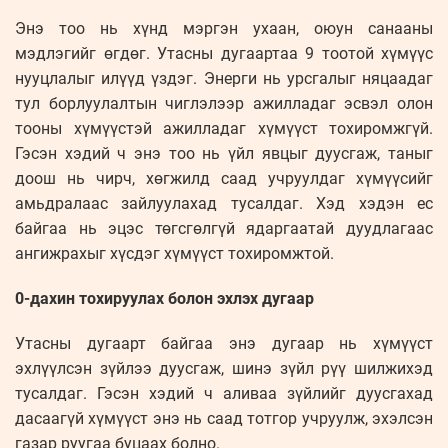
Энэ тоо нь хүнд мэргэн ухаан, оюун санааны
мэдлэгийг өгдөг. Утасны дугаартаа 9 тоотой хүмүүс
нууцлалыг илүүд үздэг. Энерги нь урсгалыг няцаадаг
тул борлуулалтын чиглэлээр ажилладаг эсвэл олон
тооны хүмүүстэй ажилладаг хүмүүст тохиромжгүй.
Гэсэн хэдий ч энэ тоо нь үйл явцыг дуусгаж, таныг
доош нь чирч, хөгжилд саад учруулдаг хүмүүсийг
амьдралаас зайлуулахад тусалдаг. Хэд хэдэн ес
байгаа нь эцэс төгсгөлгүй ядаргаатай дуудлагаас
ангижрахыг хүсдэг хүмүүст тохиромжтой.
0-дахин тохируулах болон эхлэх дугаар
Утасны дугаарт байгаа энэ дугаар нь хүмүүст
эхлүүлсэн зүйлээ дуусгаж, шинэ зүйл рүү шилжихэд
тусалдаг. Гэсэн хэдий ч аливаа зүйлийг дуусгахад
дасаагүй хүмүүст энэ нь саад тотгор учруулж, эхэлсэн
газар руугаа буцаах болно.