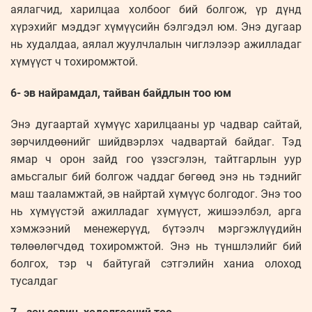
аялагчид, харилцаа холбоог бий болгож, үр дүнд
хүрэхийг мэддэг хүмүүсийн бэлгэдэл юм. Энэ дугаар
нь худалдаа, аялал жуулчлалын чиглэлээр ажилладаг
хүмүүст ч тохиромжтой.
6- эв найрамдал, тайван байдлын тоо юм
Энэ дугаартай хүмүүс харилцааны ур чадвар сайтай,
зөрчилдөөнийг шийдвэрлэх чадвартай байдаг. Тэд
ямар ч орон зайд гоо үзэсгэлэн, тайтгарлын уур
амьсгалыг бий болгож чаддаг бөгөөд энэ нь тэднийг
маш тааламжтай, эв найртай хүмүүс болгодог. Энэ тоо
нь хүмүүстэй ажилладаг хүмүүст, жишээлбэл, арга
хэмжээний менежерүүд, бүтээлч мэргэжлүүдийн
төлөөлөгчдөд тохиромжтой. Энэ нь түншлэлийг бий
болгох, тэр ч байтугай сэтгэлийн ханиа олоход
тусалдаг