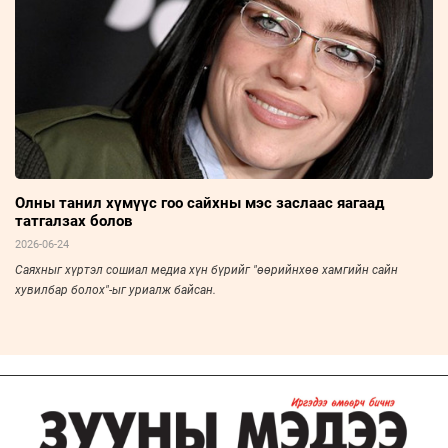
Олны танил хүмүүс гоо сайхны мэс заслаас яагаад
татгалзах болов
2026-06-24
Саяхныг хүртэл сошиал медиа хүн бүрийг "өөрийнхөө хамгийн сайн
хувилбар болох"-ыг уриалж байсан.