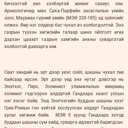
бичээстэй хөл хэлбэртэй жижиг сахиус юм.
Археологичид мөн Сака-Парфийн засаглалын үеийн
зоос, Мауриан гүрний үеийн (МЭӨ 320-185) эд зүйлсийг
олжээ. Өөр нэг олдвор бас чухал ач холбогдолтой. Энэ
газрын түүхэн хөгжлийн талаар шинэ ойлголт өгөх
дархан цаазат газрын хамгийн анхны суваргатай
холбоотой давхарга юм.
Сват хөндий нь эрт дээр үеэс соёл, шашны чухал төв
байсаар ирсэн. Эрт дээр үед энэ нутаг дэвсгэр нь
Энэтхэг, Перс, Эллинист уламжлалын өвөрмөц
холимог гэдгээрээ алдартай Гандхара хаант улсын
нэг хэсэг байв. Энд Энэтхэгийн буддын шашны хээг
Грек-Ромын гоо зүйтэй хослуулсан алдарт Гандхаран
урлаг хөгжиж байв. МЭӨ II зуунд Гандхара хотод
буддын шашны сүм хийд, суварга идэвхтэй баригдсан.