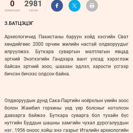
0
2981
хуваалцах
үзсэн
З.БАТЦЭЦЭГ
Археологичид Пакистаны баруун хойд хэсгийн Сват
хөндийгөөс 2000 орчим жилийн настай олдворуудыг
илрүүлжээ. Буткара суваргын малтлагын явцад
эртний Энэтхэгийн Гандхара вант улсад хэрэглэж
байсан эртний зоос, шаазан эдлэл, харости үсгээр
бичсэн бичээс олдсон байна.
Олдворуудын дунд Сака-Партийн ноёрхлын үеийн зоос
болон Жамбил горхины үед үер болсныг нотолсон
давхарга байжээ. Буткара суварга бол тухайн бүс
нутгийн Буддын шашны хамгийн чухал дурсгалуудын
нэг. 1956 оноос хойш энэ газрыг Италийн археологийн