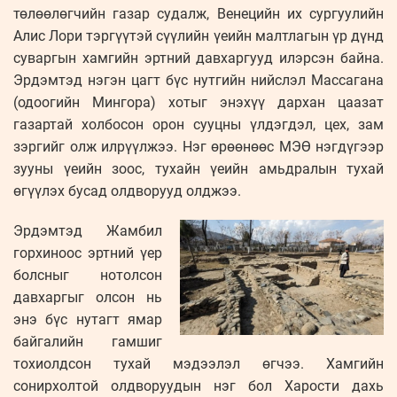
төлөөлөгчийн газар судалж, Венецийн их сургуулийн
Алис Лори тэргүүтэй сүүлийн үеийн малтлагын үр дүнд
суваргын хамгийн эртний давхаргууд илэрсэн байна.
Эрдэмтэд нэгэн цагт бүс нутгийн нийслэл Массагана
(одоогийн Мингора) хотыг энэхүү дархан цаазат
газартай холбосон орон сууцны үлдэгдэл, цех, зам
зэргийг олж илрүүлжээ. Нэг өрөөнөөс МЭӨ нэгдүгээр
зууны үеийн зоос, тухайн үеийн амьдралын тухай
өгүүлэх бусад олдворууд олджээ.
Эрдэмтэд Жамбил
горхиноос эртний үер
болсныг нотолсон
давхаргыг олсон нь
энэ бүс нутагт ямар
байгалийн гамшиг
тохиолдсон тухай мэдээлэл өгчээ. Хамгийн
сонирхолтой олдворуудын нэг бол Харости дахь