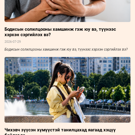
Бодисын солилцооны хамшинж гэж юу вэ, түүнээс
хэрхэн сэргийлэх вэ?
2026-07-29
Бодисын солилцооны хамшинж гэж юу вэ, түүнээс хэрхэн сэргийлэх вэ?
Чихэвч зүүсэн хүмүүстэй танилцахад яагаад хэцүү