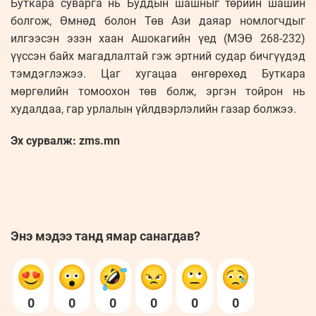
Буткара суварга нь Буддын шашныг төрийн шашин
болгож, Өмнөд болон Төв Ази даяар номлогчдыг
илгээсэн эзэн хаан Ашокагийн үед (МЭӨ 268-232)
үүссэн байх магадлалтай гэж эртний судар бичгүүдэд
тэмдэглэжээ. Цаг хугацаа өнгөрөхөд Буткара
мөргөлийн томоохон төв болж, эргэн тойрон нь
худалдаа, гар урлалын үйлдвэрлэлийн газар болжээ.
Эх сурвалж: zms.mn
Энэ мэдээ танд ямар санагдав?
0
0
0
0
0
0