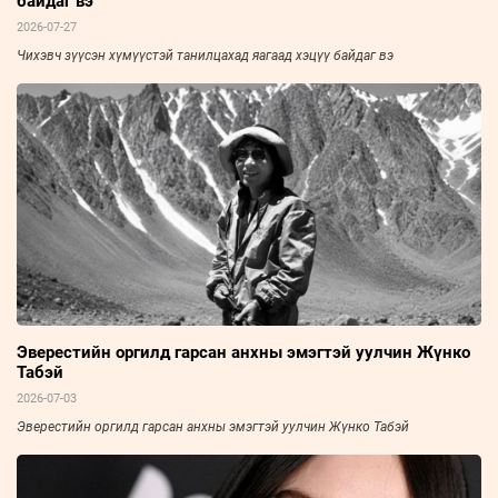
байдаг вэ
2026-07-27
Чихэвч зүүсэн хүмүүстэй танилцахад яагаад хэцүү байдаг вэ
Эверестийн оргилд гарсан анхны эмэгтэй уулчин Жүнко
Табэй
2026-07-03
Эверестийн оргилд гарсан анхны эмэгтэй уулчин Жүнко Табэй