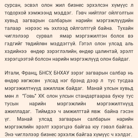
сурсан, эсвэл олон жил бизнес эрхэлсэн хүмүүс л
тодорхой хэмжээнд мэддэг. Гэвч нийтлэг ойлголтын
хувьд загварын салбарын нарийн мэргэжлүүдийн
талаар нэрээс нь эхлээд ойлголтгүй байна. Тухайн
чиглэлээр сурвал ямар мэргэжилтэн болох вэ
гэдгийг төдийлөн мэддэггүй. Гэтэл олон улсад аль
хэдийнээ өндөр зэрэглэлийн, өндөр цалинтай, эрэлт
хэрэгцээтэй болсон нарийн мэргэжлүүд олон байдаг.
Итали, Франц, БНСУ, БНХАУ зэрэг загварын салбар нь
өндөр хөгжсөн улсад нэг брэнд дээр л тус тусдаа
мэргэжилтнүүд ажиллаж байдаг. Манай улсын хувьд
мөн л “Говь” ХК олон улсын стандартаараа буюу тус
тусын нарийн мэргэжлийн мэргэжилтнүүд
ажилладаг. Тиймдээ ч амжилттай явж байна гэсэн
үг. Манай улсад загварын салбарын нарийн
мэргэжлийн эрэлт хэрэгцээ байгаа юу гэвэл байгаа.
Энэ чиглэлээр бизнес эрхэлж байгаа хүмүүс ч хэлдэг.