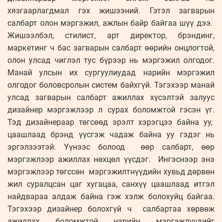
хязгаарлагдмал гэх жишээний. Гэтэл загварын
салбарт олон мэргэжил, ажлын байр байгаа шүү дээ.
Жишээлбэл, стилист, арт директор, брэндинг,
маркетинг ч бас загварын салбарт өөрийн онцлогтой,
олон улсад чиглэл тус бүрээр нь мэргэжил олгодог.
Манай улсын их сургуулиудад нарийн мэргэжил
олгодог боловсролын систем байхгүй. Тэгэхээр манай
улсад загварын салбарт ажиллах хүсэлтэй залуус
дизайнер мэргэжлээр л сурах боломжтой гэсэн үг.
Тэд дизайнераар төгсөөд эрэлт хэрэгцээ байна уу,
цаашлаад брэнд үүсгэж чадаж байна уу гэдэг нь
эргэлзээтэй. Үүнээс болоод өөр салбарт, өөр
мэргэжлээр ажиллах нөхцөл үүсдэг. Ингэснээр энэ
мэргэжлээр төгссөн мэргэжилтнүүдийн хувьд дөрвөн
жил суралцсан цаг хугацаа, санхүү цаашлаад итгэл
найдвараа алдаж байна гэж хэлж болохуйц байгаа.
Тэгэхээр дизайнер болохгүй ч салбартаа хөрвөж
ажиллах боломжтой нарийн мэргэжлүүдийг