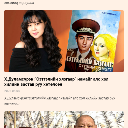
хөгжилд зориулна
Х.Дуламсүрэн:“Сэтгэлийн хязгаар” намайг алс хол
хилийн застав руу хөтөлсөн
2026-08-04
Х.Дуламсүрэн:“Сэтгэлийн хязгаар” намайг алс хол хилийн застав руу
хөтөлсөн