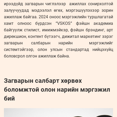
ирээдүйд загварын чиглэлээр ажиллах сонирхолтой
залуучуудад мэдээлэл өгөх, мэргэшүүлэхээр зорин
ажиллаж байгаа. 2024 оноос мэргэжлийн туршлагатай
хамт олноос бүрдсэн “VSKOS” фэйшн академиа
байгуулж стилист, имижмэйкэр, фэйшн брэндинг, арт
дирекшион, контент бүтээгч, дижитал маркетинг зэрэг
загварын салбарын нарийн мэргэжлийг
системтэйгээр, олон улсын стандартад нийцэхүйц
боловсрол олгон ажиллаж байна.
Загварын салбарт хөрвөх
боломжтой олон нарийн мэргэжил
бий