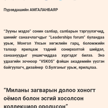
Пүрэвдашийн АМГАЛАНБАЯР
“Зууны мэдээ” сонин салбар, салбарын тэргүүлэгчид,
шинийг санаачлагчдыг “Leaderships forum” буландаа
урьж, Монгол Улсын хөгжлийн гарц, боломжийн
талаар ярилцаж тэдний сонирхолтой шийдэл,
санаануудыг уншигчиддаа хүргэдэг билээ. Энэ
удаагийн зочноор “VSKOS” фэйшн академийн үүсгэн
байгуулагч, дизайнер О.Булганыг урьж, ярилцлаа.
“Миланы загварын долоо хоногт
оёмол болон эсгий хосолсон
коллекциор оролцсон”