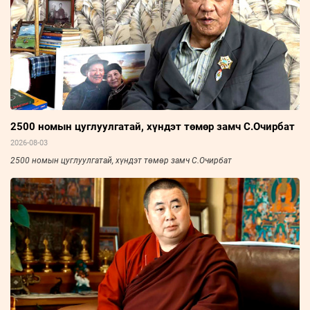
2500 номын цуглуулгатай, хүндэт төмөр замч С.Очирбат
2026-08-03
2500 номын цуглуулгатай, хүндэт төмөр замч С.Очирбат