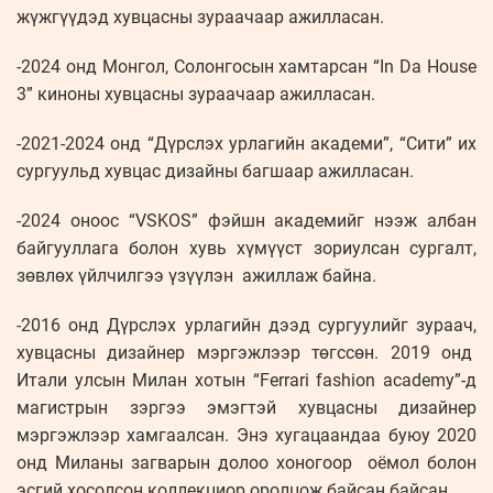
жүжгүүдэд хувцасны зураачаар ажилласан.
-2024 онд Монгол, Солонгосын хамтарсан “In Da House
3” киноны хувцасны зураачаар ажилласан.
-2021-2024 онд “Дүрслэх урлагийн академи”, “Сити” их
сургуульд хувцас дизайны багшаар ажилласан.
-2024 оноос “VSKOS” фэйшн академийг нээж албан
байгууллага болон хувь хүмүүст зориулсан сургалт,
зөвлөх үйлчилгээ үзүүлэн ажиллаж байна.
-2016 онд Дүрслэх урлагийн дээд сургуулийг зураач,
хувцасны дизайнер мэргэжлээр төгссөн. 2019 онд
Итали улсын Милан хотын “Ferrari fashion academy”-д
магистрын зэргээ эмэгтэй хувцасны дизайнер
мэргэжлээр хамгаалсан. Энэ хугацаандаа буюу 2020
онд Миланы загварын долоо хоногоор оёмол болон
эсгий хосолсон коллекциор оролцож байсан байсан.