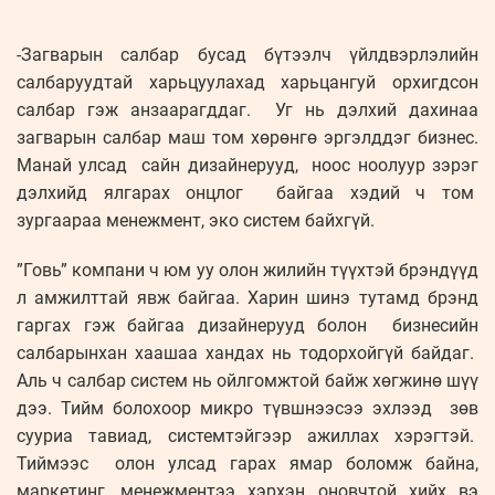
-Загварын салбар бусад бүтээлч үйлдвэрлэлийн
салбаруудтай харьцуулахад харьцангуй орхигдсон
салбар гэж анзаарагддаг. Уг нь дэлхий дахинаа
загварын салбар маш том хөрөнгө эргэлддэг бизнес.
Манай улсад сайн дизайнерууд, ноос ноолуур зэрэг
дэлхийд ялгарах онцлог байгаа хэдий ч том
зургаараа менежмент, эко систем байхгүй.
”Говь” компани ч юм уу олон жилийн түүхтэй брэндүүд
л амжилттай явж байгаа. Харин шинэ тутамд брэнд
гаргах гэж байгаа дизайнерууд болон бизнесийн
салбарынхан хаашаа хандах нь тодорхойгүй байдаг.
Аль ч салбар систем нь ойлгомжтой байж хөгжинө шүү
дээ. Тийм болохоор микро түвшнээсээ эхлээд зөв
сууриа тавиад, системтэйгээр ажиллах хэрэгтэй.
Тиймээс олон улсад гарах ямар боломж байна,
маркетинг, менежментээ хэрхэн оновчтой хийх вэ