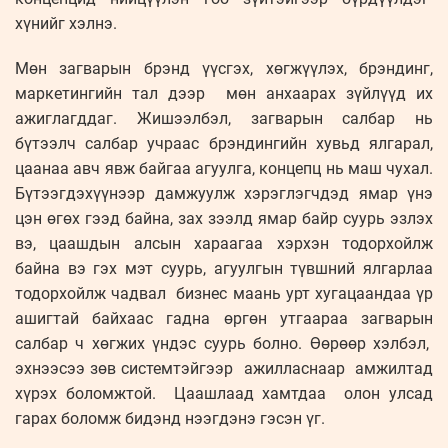
хүнийг хэлнэ.
Мөн загварын брэнд үүсгэх, хөгжүүлэх, брэндинг,
маркетингийн тал дээр мөн анхаарах зүйлүүд их
ажиглагддаг. Жишээлбэл, загварын салбар нь
бүтээлч салбар учраас брэндингийн хувьд ялгарал,
цаанаа авч явж байгаа агуулга, концепц нь маш чухал.
Бүтээгдэхүүнээр дамжуулж хэрэглэгчдэд ямар үнэ
цэн өгөх гээд байна, зах зээлд ямар байр суурь эзлэх
вэ, цаашдын алсын хараагаа хэрхэн тодорхойлж
байна вэ гэх мэт суурь, агуулгын түвшний ялгарлаа
тодорхойлж чадвал бизнес маань урт хугацаандаа үр
ашигтай байхаас гадна өргөн утгаараа загварын
салбар ч хөгжих үндэс суурь болно. Өөрөөр хэлбэл,
эхнээсээ зөв системтэйгээр ажилласнаар амжилтад
хүрэх боломжтой. Цаашлаад хамтдаа олон улсад
гарах боломж бидэнд нээгдэнэ гэсэн үг.