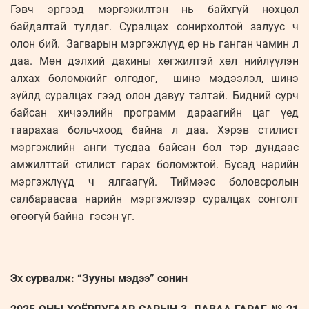
Гэвч эргээд мэргэжилтэн нь байхгүй нөхцөл
байдалтай тулдаг. Суралцах сонирхолтой залуус ч
олон бий. Загварын мэргэжлүүд ер нь ганган чамин л
даа. Мөн дэлхий дахины хөгжилтэй хөл нийлүүлэн
алхах боломжийг олгодог, шинэ мэдээлэл, шинэ
зүйлд суралцах гээд олон давуу талтай. Бидний сурч
байсан хичээлийн программ дараагийн цаг үед
таарахаа больчхоод байна л даа. Хэрэв стилист
мэргэжлийн анги тусдаа байсан бол тэр дундаас
амжилттай стилист гарах боломжтой. Бусад нарийн
мэргэжлүүд ч ялгаагүй. Тиймээс боловсролын
салбараасаа нарийн мэргэжлээр суралцах сонголт
өгөөгүй байна гэсэн үг.
Эх сурвалж: “Зууны мэдээ” сонин