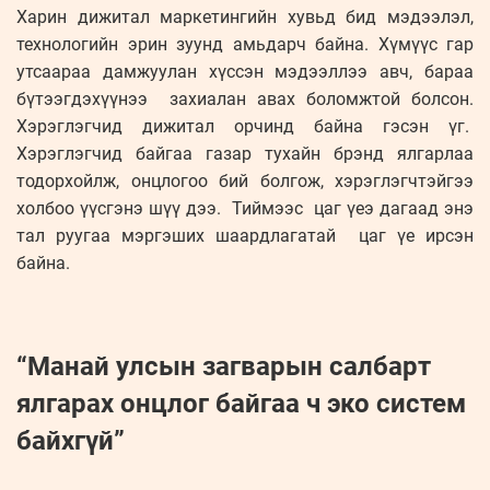
Харин дижитал маркетингийн хувьд бид мэдээлэл,
технологийн эрин зуунд амьдарч байна. Хүмүүс гар
утсаараа дамжуулан хүссэн мэдээллээ авч, бараа
бүтээгдэхүүнээ захиалан авах боломжтой болсон.
Хэрэглэгчид дижитал орчинд байна гэсэн үг.
Хэрэглэгчид байгаа газар тухайн брэнд ялгарлаа
тодорхойлж, онцлогоо бий болгож, хэрэглэгчтэйгээ
холбоо үүсгэнэ шүү дээ. Тиймээс цаг үеэ дагаад энэ
тал руугаа мэргэших шаардлагатай цаг үе ирсэн
байна.
“Манай улсын загварын салбарт
ялгарах онцлог байгаа ч эко систем
байхгүй”