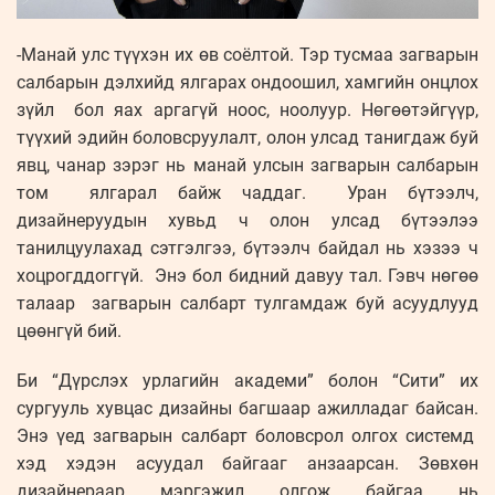
-Манай улс түүхэн их өв соёлтой. Тэр тусмаа загварын
салбарын дэлхийд ялгарах ондоошил, хамгийн онцлох
зүйл бол яах аргагүй ноос, ноолуур. Нөгөөтэйгүүр,
түүхий эдийн боловсруулалт, олон улсад танигдаж буй
явц, чанар зэрэг нь манай улсын загварын салбарын
том ялгарал байж чаддаг. Уран бүтээлч,
дизайнеруудын хувьд ч олон улсад бүтээлээ
танилцуулахад сэтгэлгээ, бүтээлч байдал нь хэзээ ч
хоцрогддоггүй. Энэ бол бидний давуу тал. Гэвч нөгөө
талаар загварын салбарт тулгамдаж буй асуудлууд
цөөнгүй бий.
Би “Дүрслэх урлагийн академи” болон “Сити” их
сургууль хувцас дизайны багшаар ажилладаг байсан.
Энэ үед загварын салбарт боловсрол олгох системд
хэд хэдэн асуудал байгааг анзаарсан. Зөвхөн
дизайнераар мэргэжил олгож байгаа нь