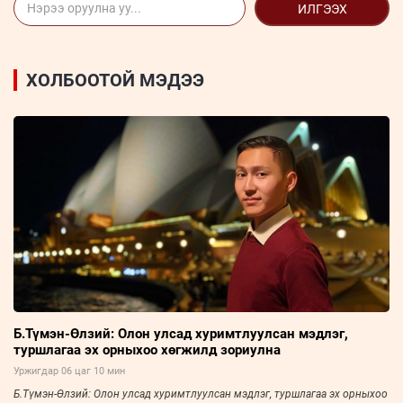
ИЛГЭЭХ
ХОЛБООТОЙ МЭДЭЭ
Б.Түмэн-Өлзий: Олон улсад хуримтлуулсан мэдлэг,
туршлагаа эх орныхоо хөгжилд зориулна
Уржигдар 06 цаг 10 мин
Б.Түмэн-Өлзий: Олон улсад хуримтлуулсан мэдлэг, туршлагаа эх орныхоо