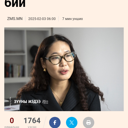
бий
ҮНДЭСНИЙ
ВИДЕО
Бизнес
ФОТО
МЭДЭЭЛЛИЙН
хөгжил
ZUUNII
ТӨВ
Leaderships
ZMS.MN
2025-02-03 06:00
7 мин унших
УРЛАГ
MEDEE
forum
Бүртгүүлэх
WEEKLY
Нэвтрэх
0
1764
хуваалцах
үзсэн