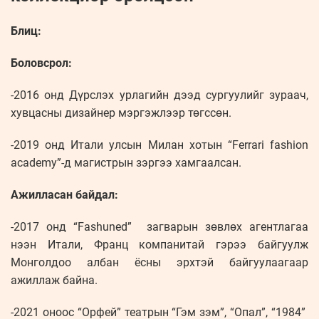
Блиц:
Боловсрол:
-2016 онд Дүрслэх урлагийн дээд сургуулийг зураач,
хувцасны дизайнер мэргэжлээр төгссөн.
-2019 онд Итали улсын Милан хотын “Ferrari fashion
academy”-д магистрын зэргээ хамгаалсан.
Ажилласан байдал:
-2017 онд “Fashuned” загварын зөвлөх агентлагаа
нээн Итали, Франц компанитай гэрээ байгуулж
Монголдоо албан ёсны эрхтэй байгуулаагаар
ажиллаж байна.
-2021 оноос “Орфей” театрын “Гэм зэм”, “Опал”, “1984”