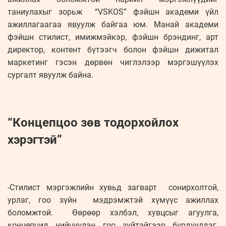
таниулахыг зорьж “VSKOS” фэйшн академи үйл
ажиллагаагаа явуулж байгаа юм. Манай академи
фэйшн стилист, имижмэйкэр, фэйшн брэндинг, арт
директор, контент бүтээгч болон фэйшн дижитал
маркетинг гэсэн дөрвөн чиглэлээр мэргэшүүлэх
сургалт явуулж байна.
“Концепцоо зөв тодорхойлох
хэрэгтэй”
-Стилист мэргэжлийн хувьд загварт сонирхолтой,
урлаг, гоо зүйн мэдрэмжтэй хүмүүс ажиллах
боломжтой. Өөрөөр хэлбэл, хувцсыг агуулга,
концепцид нийцүүлэн гоо зүйтэйгээр бүрдүүлдэг