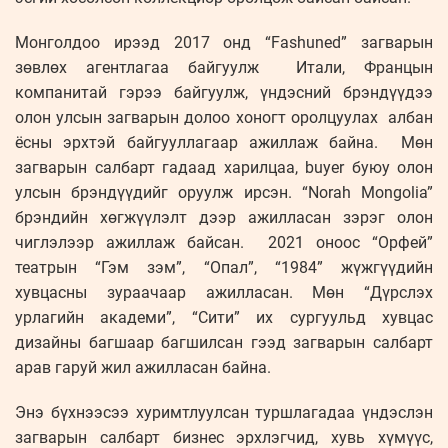
Монголдоо ирээд 2017 онд “Fashuned” загварын
зөвлөх агентлагаа байгуулж Итали, Францын
компанитай гэрээ байгуулж, үндэсний брэндүүдээ
олон улсын загварын долоо хоногт оролцуулах албан
ёсны эрхтэй байгууллагаар ажиллаж байна. Мөн
загварын салбарт гадаад харилцаа, buyer буюу олон
улсын брэндүүдийг оруулж ирсэн. “Norah Mongolia”
брэндийн хөгжүүлэлт дээр ажилласан зэрэг олон
чиглэлээр ажиллаж байсан. 2021 оноос “Орфей”
театрын “Гэм зэм”, “Опал”, “1984” жүжгүүдийн
хувцасны зураачаар ажилласан. Мөн “Дүрслэх
урлагийн академи”, “Сити” их сургуульд хувцас
дизайны багшаар багшилсан гээд загварын салбарт
арав гаруй жил ажилласан байна.
Энэ бүхнээсээ хуримтлуулсан туршлагадаа үндэслэн
загварын салбарт бизнес эрхлэгчид, хувь хүмүүс,