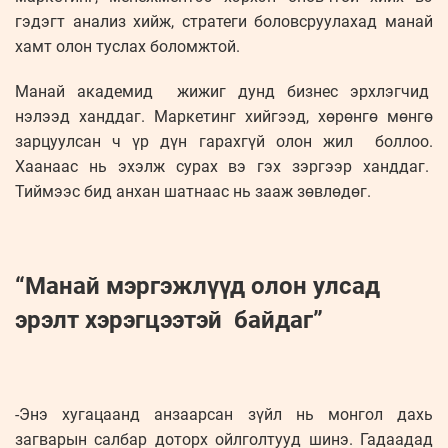
гэдэгт анализ хийж, стратеги боловсруулахад манай
хамт олон туслах боломжтой.
Манай академид жижиг дунд бизнес эрхлэгчид
нэлээд ханддаг. Маркетинг хийгээд, хөрөнгө мөнгө
зарцуулсан ч үр дүн гарахгүй олон жил боллоо.
Хаанаас нь эхэлж сурах вэ гэх зэргээр ханддаг.
Тиймээс бид анхан шатнаас нь зааж зөвлөдөг.
“Манай мэргэжлүүд олон улсад
эрэлт хэрэгцээтэй байдаг”
-Энэ хугацаанд анзаарсан зүйл нь монгол дахь
загварын салбар доторх ойлголтууд шинэ. Гадаадад