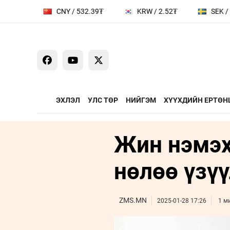
3₮
CNY / 532.39₮
KRW / 2.52₮
SEK / 379.
ЭХЛЭЛ
УЛС ТӨР
НИЙГЭМ
ХҮҮХДИЙН ЕРТӨН
Жин нэмэх
ҮЗЭЛ БОДЛЫН ЧӨЛӨӨТ
ЯРИЛЦАХ ЦАГ
ТАЛБАР
Сайд ярьж бай
нөлөө үзү
Зууны мэдээни
Дугаарын зочи
ZMS.MN
2025-01-28 17:26
1 м
Бизнес хөгжил
Leaderships fo