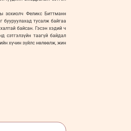
ны зохиолч Феликс Биттманн
г бууруулахад тусалж байгаа
халтай байсан. Гэсэн хэдий ч
нд сэтгэлзүйн таагүй байдал
ийн хүчин зүйлс нөлөөлж, жин