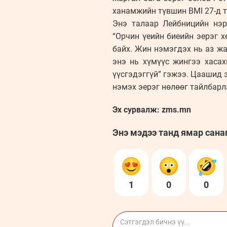
ханамжийн түвшин BMI 27-д 
Энэ талаар Лейбницийн нэр
“Орчин үеийн биеийн эерэг 
байх. Жин нэмэгдэх нь аз жа
энэ нь хүмүүс жингээ хасах
үүсгэдэггүй” гэжээ. Цаашид 
нэмэх эерэг нөлөөг тайлбар
Эх сурвалж: zms.mn
Энэ мэдээ танд ямар сана
1
0
0