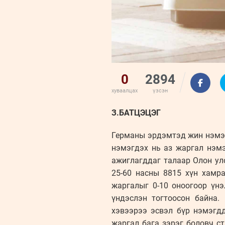
0
2894
хуваалцах
үзсэн
З.БАТЦЭЦЭГ
Германы эрдэмтэд жин нэмэх
нэмэгдэх нь аз жаргал нэмэ
ажиглагддаг талаар Олон улс
25-60 насны 8815 хүн хамр
жаргалыг 0-10 оноогоор үнэ
үндэслэн тогтоосон байна.
хэвээрээ эсвэл бүр нэмэгдд
жаргал бага зэрэг боловч с