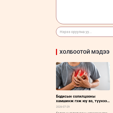
ХОЛБООТОЙ МЭДЭЭ
Бодисын солилцооны
хамшинж гэж юу вэ, түүнээс
хэрхэн сэргийлэх вэ?
2026-07-29