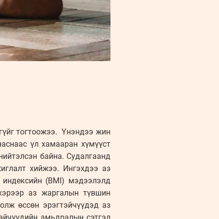
гүйг тогтоожээ. Үнэндээ жин
наснаас үл хамааран хүмүүст
 нийтэлсэн байна. Судалгаанд
иглалт хийжээ. Ингэхдээ аз
н индексийн (BMI) мэдээлэлд
 хэрээр аз жаргалын түвшин
болж өссөн эрэгтэйчүүдэд аз
тэйчүүдийн амьдралын сэтгэл