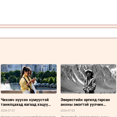
Чихэвч зүүсэн хүмүүстэй
Эверестийн оргилд гарсан
танилцахад яагаад хэцүү
анхны эмэгтэй уулчин
байдаг вэ
Жүнко Табэй
2026-07-27
2026-07-03