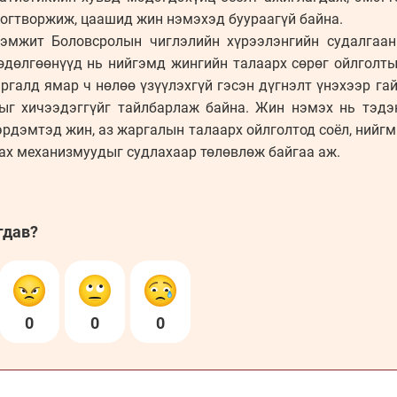
тогтворжиж, цаашид жин нэмэхэд буураагүй байна.
эмжит Боловсролын чиглэлийн хүрээлэнгийн судалгаа
хөдөлгөөнүүд нь нийгэмд жингийн талаарх сөрөг ойлголты
ргалд ямар ч нөлөө үзүүлэхгүй гэсэн дүгнэлт үнэхээр гай
ыг хичээдэггүйг тайлбарлаж байна. Жин нэмэх нь тэдэ
эрдэмтэд жин, аз жаргалын талаарх ойлголтод соёл, нийгм
лах механизмуудыг судлахаар төлөвлөж байгаа аж.
гдав?
0
0
0