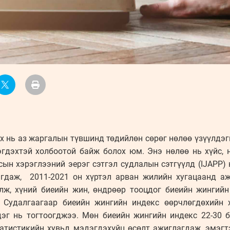
 нь аз жаргалын түвшинд төдийлөн сөрөг нөлөө үзүүлдэг
гдэхтэй холбоотой байж болох юм. Энэ нөлөө нь хүйс, 
ын хэрэглээний эерэг сэтгэл судлалын сэтгүүлд (IJAPP)
агдаж, 2011-2021 он хүртэл арван жилийн хугацаанд аж
лж, хүний биеийн жин, өндрөөр тооцдог биеийн жингий
 Судалгаагаар биеийн жингийн индекс өөрчлөгдөхийн
эг нь тогтоогджээ. Мөн биеийн жингийн индекс 22-30 
татистикийн хувьд мэдэгдэхүйц өсөлт ажиглагдаж, эмэг