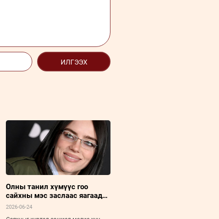
ИЛГЭЭХ
Олны танил хүмүүс гоо
сайхны мэс заслаас яагаад
татгалзах болов
2026-06-24