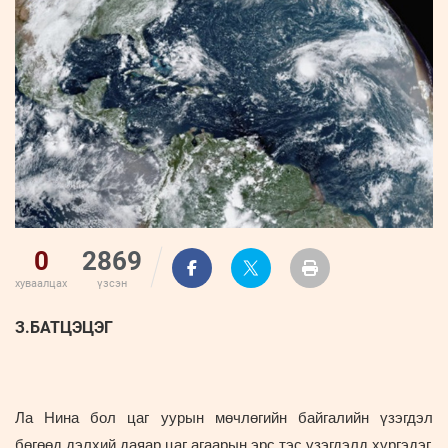
ҮНДЭСНИЙ
ВИДЕО
Бизнес
ФОТО
МЭДЭЭЛЛИЙН
хөгжил
ZUUNII
ТӨВ
Leaderships
УРЛАГ
MEDEE
forum
Бүртгүүлэх
WEEKLY
Нэвтрэх
0
2869
хуваалцах
үзсэн
З.БАТЦЭЦЭГ
Ла Нина бол цаг уурын мөчлөгийн байгалийн үзэгдэл
бөгөөд дэлхий даяар цаг агаарын эрс тэс үзэгдэлд хүргэдэг.