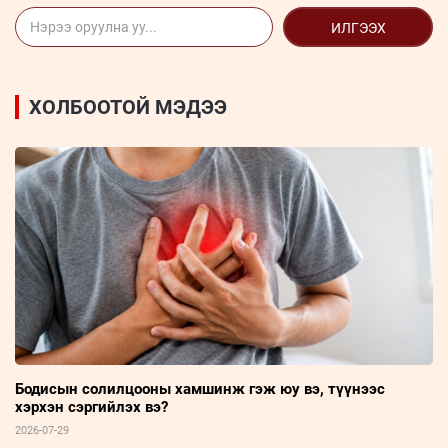
ИЛГЭЭХ
ХОЛБООТОЙ МЭДЭЭ
Бодисын солилцооны хамшинж гэж юу вэ, түүнээс
хэрхэн сэргийлэх вэ?
2026-07-29