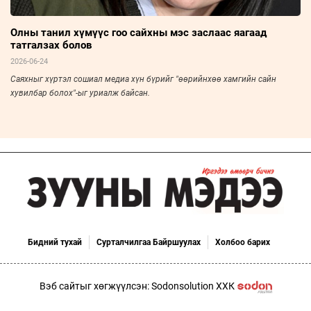
Олны танил хүмүүс гоо сайхны мэс заслаас яагаад
татгалзах болов
2026-06-24
Саяхныг хүртэл сошиал медиа хүн бүрийг "өөрийнхөө хамгийн сайн
хувилбар болох"-ыг уриалж байсан.
Бидний тухай
Сурталчилгаа Байршуулах
Холбоо барих
Вэб сайтыг хөгжүүлсэн: Sodonsolution ХХК