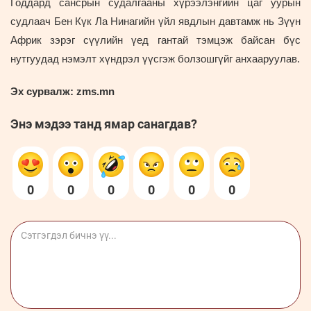
Годдард сансрын судалгааны хүрээлэнгийн цаг уурын
судлаач Бен Күк Ла Нинагийн үйл явдлын давтамж нь Зүүн
Африк зэрэг сүүлийн үед гантай тэмцэж байсан бүс
нутгуудад нэмэлт хүндрэл үүсгэж болзошгүйг анхааруулав.
Эх сурвалж:
zms.mn
Энэ мэдээ танд ямар санагдав?
0
0
0
0
0
0