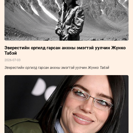
Эверестийн оргилд гарсан анхны эмэгтэй уулчин Жүнко
Табэй
2026-07-03
Эверестийн оргилд гарсан анхны эмэгтэй уулчин Жүнко Табэй