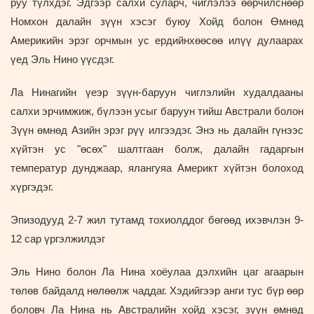
руу түлхдэг. Эдгээр салхи суларч, чиглэлээ өөрчилснөөр
Номхон далайн зүүн хэсэг буюу Хойд болон Өмнөд
Америкийн эрэг орчмын ус ердийнхөөсөө илүү дулаарах
үед Эль Нино үүсдэг.
Ла Нинагийн үеэр зүүн-баруун чиглэлийн худалдааны
салхи эрчимжиж, бүлээн усыг баруун тийш Австрали болон
Зүүн өмнөд Азийн эрэг рүү илгээдэг. Энэ нь далайн гүнээс
хүйтэн ус "өсөх" шалтгаан болж, далайн гадаргын
температур дунджаар, ялангуяа Америкт хүйтэн болоход
хүргэдэг.
Эпизодууд 2-7 жил тутамд тохиолддог бөгөөд ихэвчлэн 9-
12 сар үргэлжилдэг
Эль Нино болон Ла Нина хоёулаа дэлхийн цаг агаарын
төлөв байдалд нөлөөлж чаддаг. Хэдийгээр анги тус бүр өөр
боловч Ла Нина нь Австралийн хойд хэсэг, зүүн өмнөд