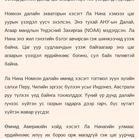
Номхон далайн экваторын хэсэгт Ла Нина хэмээх цаг
уурын үзэгдэл үүсч эхэлсэн. Энэ тухай АНУ-ын Далай,
Агаар мандлын Үндэсний Захиргаа (NOAA) мэдэгдсэн. Ла
Нина энэ жил гэнэтийн бэлэг авчирсан гэж шинжээчид үзэж
байна. Цаг уур судлаачдын үзэж байгаагаар энэ цаг
агаарын үзэгдэл ердийнхөөс богино, сул байх төлөвтэй
байна.
Ла Нина Номхон далайн өмнөд хэсэгт тогтмол зүүн зүгийн
салхи Перу, Чилийн эргээс бүлээн усыг Индонез, Австрали
руу түлхэх үед байнга тохиолддог. Үүний үр дүнд далайн
гүнээс хүйтэн ус газрын гадарга дээр гарч, бүс нутагт
хүйтэн жавар үүсдэг.
Өмнөд Америкийн хойд хэсэгт Ла Нинагийн улмаас
ердийнхөөс илүү их бороо орж магадгүй гэж цаг уурчид