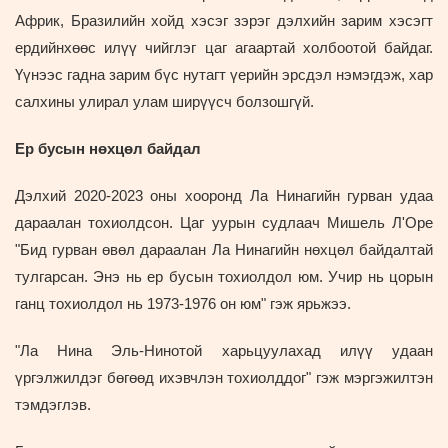
Африк, Бразилийн хойд хэсэг зэрэг дэлхийн зарим хэсэгт
ердийнхөөс илүү чийглэг цаг агаартай холбоотой байдаг.
Үүнээс гадна зарим бүс нутагт үерийн эрсдэл нэмэгдэж, хар
салхины улирал улам ширүүсч болзошгүй.
Ер бусын нөхцөл байдал
Дэлхий 2020-2023 оны хооронд Ла Нинагийн гурван удаа
дараалан тохиолдсон. Цаг уурын судлаач Мишель Л'Оре
"Бид гурван өвөл дараалан Ла Нинагийн нөхцөл байдалтай
тулгарсан. Энэ нь ер бусын тохиолдол юм. Учир нь цорын
ганц тохиолдол нь 1973-1976 он юм" гэж ярьжээ.
"Ла Нина Эль-Нинотой харьцуулахад илүү удаан
үргэлжилдэг бөгөөд ихэвчлэн тохиолддог" гэж мэргэжилтэн
тэмдэглэв.