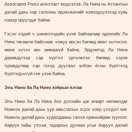
Associated Press агентлагт мэдээлэв. Ла Нина нь Атлантын
далай дахь хар салхины идэвхжилийг нэмэгдүүлэхэд хувь
нэмэр оруулдаг байна.
Гэсэн хэдий ч шинжээчдийн үзэж байгаагаар одоогийн Ла
Нина төсөөлж байснаас хожуу ирсэн бөгөөд өвөл эхлэхээс
өмнө хүчээ авч амжаагүй байна. Эрдэмтэд Ла Нина
дөрөвдүгээр сар хүртэл үргэлжлэх бөгөөд хэрэв
гуравдугаар сар гэхэд дуусвал албан ёсны бүртгэлд
бүртгэгдэхгүй гэж үзэж байна.
Эль Нино ба Ла Нино хоёрын ялгаа
Эль Нино ба Ла Нина бол дэлхийн цаг агаарт нөлөөлдөг
Номхон далай дахь уур амьсгалын эсрэг хоёр үзэгдэл юм.
Номхон далай дахь худалдааны салхи ерөнхийдөө зүүнээс
баруун тийш үлээж, гадаргын дулаан усыг баруун далай