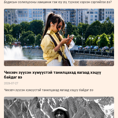
Бодисын солилцооны хамшинж гэж юу вэ, түүнээс хэрхэн сэргийлэх вэ?
Чихэвч зүүсэн хүмүүстэй танилцахад яагаад хэцүү
байдаг вэ
2026-07-27
Чихэвч зүүсэн хүмүүстэй танилцахад яагаад хэцүү байдаг вэ