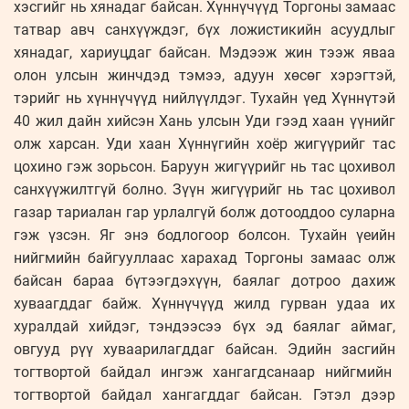
хэсгийг нь хянадаг байсан. Хүннүчүүд Торгоны замаас
татвар авч санхүүждэг, бүх ложистикийн асуудлыг
хянадаг, хариуцдаг байсан. Мэдээж жин тээж яваа
олон улсын жинчдэд тэмээ, адуун хөсөг хэрэгтэй,
тэрийг нь хүннүчүүд нийлүүлдэг. Тухайн үед Хүннүтэй
40 жил дайн хийсэн Хань улсын Уди гээд хаан үүнийг
олж харсан. Уди хаан Хүннүгийн хоёр жигүүрийг тас
цохино гэж зорьсон. Баруун жигүүрийг нь тас цохивол
санхүүжилтгүй болно. Зүүн жигүүрийг нь тас цохивол
газар тариалан гар урлалгүй болж дотооддоо суларна
гэж үзсэн. Яг энэ бодлогоор болсон. Тухайн үеийн
нийгмийн байгууллаас харахад Торгоны замаас олж
байсан бараа бүтээгдэхүүн, баялаг дотроо дахиж
хуваагддаг байж. Хүннүчүүд жилд гурван удаа их
хуралдай хийдэг, тэндээсээ бүх эд баялаг аймаг,
овгууд рүү хуваарилагддаг байсан. Эдийн засгийн
тогтвортой байдал ингэж хангагдсанаар нийгмийн
тогтвортой байдал хангагддаг байсан. Гэтэл дээр