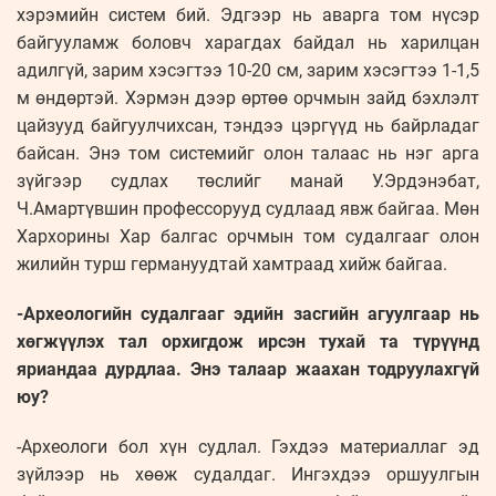
хэрэмийн систем бий. Эдгээр нь аварга том нүсэр
байгууламж боловч харагдах байдал нь харилцан
адилгүй, зарим хэсэгтээ 10-20 см, зарим хэсэгтээ 1-1,5
м өндөртэй. Хэрмэн дээр өртөө орчмын зайд бэхлэлт
цайзууд байгуулчихсан, тэндээ цэргүүд нь байрладаг
байсан. Энэ том системийг олон талаас нь нэг арга
зүйгээр судлах төслийг манай У.Эрдэнэбат,
Ч.Амартүвшин профессорууд судлаад явж байгаа. Мөн
Хархорины Хар балгас орчмын том судалгааг олон
жилийн турш германуудтай хамтраад хийж байгаа.
-Археологийн судалгааг эдийн засгийн агуулгаар нь
хөгжүүлэх тал орхигдож ирсэн тухай та түрүүнд
яриандаа дурдлаа. Энэ талаар жаахан тодруулахгүй
юу?
-Археологи бол хүн судлал. Гэхдээ материаллаг эд
зүйлээр нь хөөж судалдаг. Ингэхдээ оршуулгын