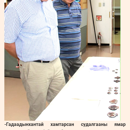
-Гадаадынхантай хамтарсан судалгааны ямар