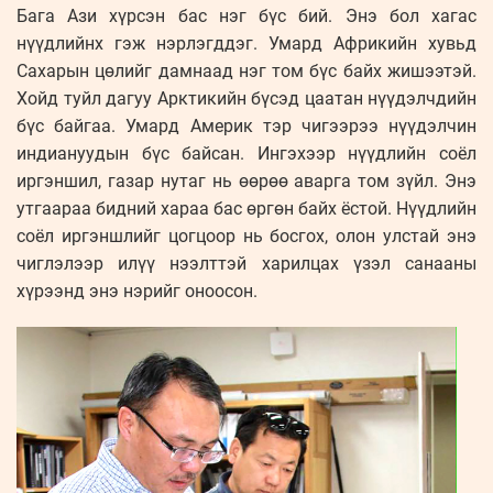
Бага Ази хүрсэн бас нэг бүс бий. Энэ бол хагас
нүүдлийнх гэж нэрлэгддэг. Умард Африкийн хувьд
Сахарын цөлийг дамнаад нэг том бүс байх жишээтэй.
Хойд туйл дагуу Арктикийн бүсэд цаатан нүүдэлчдийн
бүс байгаа. Умард Америк тэр чигээрээ нүүдэлчин
индиануудын бүс байсан. Ингэхээр нүүдлийн соёл
иргэншил, газар нутаг нь өөрөө аварга том зүйл. Энэ
утгаараа бидний хараа бас өргөн байх ёстой. Нүүдлийн
соёл иргэншлийг цогцоор нь босгох, олон улстай энэ
чиглэлээр илүү нээлттэй харилцах үзэл санааны
хүрээнд энэ нэрийг оноосон.