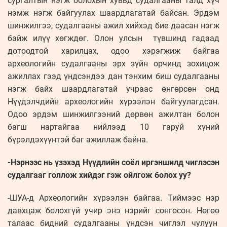
сургалтын нэгж болохын хувьд судалгааны талд хүч
нэмж нэгж байгуулах шаардлагатай байсан. Эрдэм
шинжилгээ, судалгааны ажил хийхэд бие даасан нэгж
байж илүү хөгждөг. Олон улсын түвшинд гадаад
дотоодтой харилцах, одоо хэрэгжиж байгаа
археологийн судалгааны эрх зүйн орчинд зохицож
ажиллах гээд үндсэндээ дан тэнхим биш судалгааны
нэгж байх шаардлагатай учраас өнгөрсөн онд
Нүүдэлчдийн археологийн хүрээлэн байгуулагдсан.
Одоо эрдэм шинжилгээний дөрвөн ажилтан болон
багш нартайгаа нийлээд 10 гаруй хүний
бүрэлдэхүүнтэй баг ажиллаж байна.
-Нэрнээс нь үзэхэд Нүүдлийн соёл иргэншилд чиглэсэн
судалгааг голлож хийдэг гэж ойлгож болох уу?
-ШУА-д Археологийн хүрээлэн байгаа. Тиймээс нэр
давхцаж болохгүй учир энэ нэрийг сонгосон. Нөгөө
талаас бидний судалгааны үндсэн чиглэл чулуун