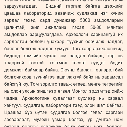
зарцуулагддаг. Бидний гаргаж байгаа дээжийг
цаашаа лабораторид аваачиж судлахад нэг хүний
зардал гэхэд сард дунджаар 5000 ам.долларын
цалинтай, жил ажиллана гэхэд 50-80 мянган
ам.доллар зарцуулагдана. Археологи харьцангуй их
зардалтай боловч үнэхээр түүхийг өөрчилж чаддаг,
баялаг болгож чаддаг хүмүүс. Тэгэхээр археологичид
бидэнд хамгийн чухал юм зардал байдаг, тэр нь
тодорхой тоотой, тогтмол төсөвт суудаг бодит
дэмжлэг баймаар байна. Оюуны баялаг, төвлөрөл бий
болгочихоод түүнийгээ ашиглахгүй байх нь харамсал
байхгүй юу. Том зорилго тавьж өгөөд, мөнгө төгрөгийг
нь олон улсын жишгээр өгвөл Монгол эрдэмтэд хийж
чадна. Археологийн судалгааг бүхлээр нь харвал
хайгуул, судалгаа, лаборатори гээд олон шат байгаа.
Цаашаа бүр бүтэн судалгаа болгоё гэвэл сэргээн
засварлалт, музейн үзмэр болгох, үр дүнгээ ном
бүтээл болгож хэвлүүлж байж бүрэн цогц болдог.