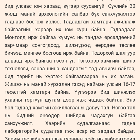
бид улсаас юм хараад зүгээр суусангүй. Сүүлийн 30
жилд манай археологийн салбар бүх санхүүжилтээ
гаднаас босгож ирлээ. Гадаадтай хамтарч ажиллаж
байгаагийн хэрээр их юм сурч байна. Гадаадаас
Монголд ирж байгаа хүмүүс нь тэндээ өрсөлдөөний
зарчмаар сонгогдоод, шилэгдээд өөрсдөө төслөө
бичээд мөнгөө босгоод ирж байна. Тодорхой шалгуур
даваад ирж байгаа гэсэн үг. Тэгэхээр хамгийн шинэ
технологи, санаа шинэ хандлагыг тэд авчирч байгаа,
бид тэрийг нь хүртэж байгаагаараа нь их азтай.
Жишээ нь манай хүрээлэн гэхэд найман улсын 16-17
төсөлтэй хамтарч байна. Үүгээрээ бид шинжлэх
ухааны тэргүүн шугам дээр явж чадаж байгаа. Энэ
бол гадаад хамтын ажиллагааны давуу тал. Нөгөө тал
нь бидний өнөөдөр шийдэж чадахгүй байгаа
санхүүжилт. Хээрийн судалгаанаас гадна
лабораторийн судалгаа гэж асар их зардал байдаг.
Зарим төслийн зардлын гуравны хоёр нь лабораторид