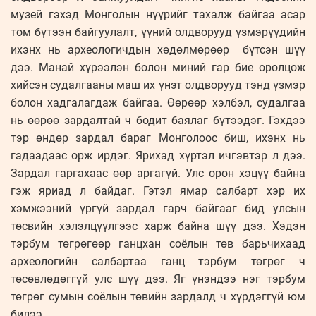
музей гэхэд Монголын нүүрийг тахалж байгаа асар
том бүтээн байгуулалт, үүний олдворууд үзмэрүүдийн
ихэнх нь археологичдын хөдөлмөрөөр бүтсэн шүү
дээ. Манай хүрээлэн болон миний гар бие оролцож
хийсэн судалгааны маш их үнэт олдворууд тэнд үзмэр
болон хадгалагдаж байгаа. Өөрөөр хэлбэл, судалгаа
нь өөрөө зардалтай ч бодит баялаг бүтээдэг. Гэхдээ
тэр өндөр зардал бараг Монголоос биш, ихэнх нь
гадаадаас орж ирдэг. Ярихад хүртэл ичгэвтэр л дээ.
Зардал гаргахаас өөр аргагүй. Улс орон хэцүү байна
гэж яриад л байдаг. Гэтэл ямар салбарт хэр их
хэмжээний үргүй зардал гарч байгааг бид улсын
төсвийн хэлэлцүүлгээс харж байна шүү дээ. Хэдэн
тэрбум төгрөгөөр ганцхан соёлын төв барьчихаад
археологийн салбартаа ганц тэрбум төгрөг ч
төсөвлөдөггүй улс шүү дээ. Яг үнэндээ нэг тэрбум
төгрөг сумын соёлын төвийн зардалд ч хүрдэггүй юм
билээ.