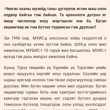
-Чингис хааны музейд таны цуглуулж өгсөн маш олон
олдвор байгаа гэж байсан. Та археологи дотроо яг
ямар чиглэлээр илүү мэргэшсэн юм бэ. Буган
хөшөөгөөр их том бүтээл туурвисан гэж дуулсан?
-Би 1990 онд МУИС-д элссэнээс хойш тасралтгүй л
энэ салбартаа хүчин зүтгэж байна. ШУА-д олон жил
ажилласан, МУБИС-т 10 гаруй жил багшиллаа. МУИС-т
ирээд тав дахь жилдээ ажиллаж байна.
Хүннү, Түрүү төмрийн үе, Хүрлийн үе, Түрэгийн үеийн
морьт оршуулга зэргийг илүү судалсан. Сүүлийн үед
хадны зургаар нэлээн том төсөл хэрэгжүүлээд саяхан
дууслаа. Мөн буган хөшөөг олон жил судалсан. Буган
хөшөөгөөр гурван боть ном хамтран зүтгэгчдийнхээ
хамтаар гаргасан маань нэг сэдэвт бүтээл дундаа
томоохон бүтээлд тооцогдож, олон улсад үнэлэгддэг