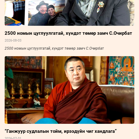
2500 номын цуглуулгатай, хүндэт төмөр замч С.Очирбат
2026-08-03
2500 номын цуглуулгатай, хүндэт төмөр замч С.Очирбат
“Ганжуур судлалын тойм, ирээдүйн чиг хандлага”
2026-07-31