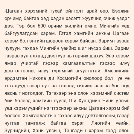
-Цагаан хэрэмний тухай ойлголт арай өөр. Бээжин
орчимд байгаа хэд хэдэн хэсэгт жуулчид очиж үздэг
дээ. Тэр бол 600 орчим жилийн өмнө, Мингийн үед
байгуулагдсан хэрэм. Гэтэл хамгийн анхны Цагаан
хэрэм бол энгийн шороон хэрэм байсан. Зарим газраа
чулуун, гэхдээ Мингийн үеийнх шиг нүсэр биш. Зарим
газраа хүн алхаад дээгүүр нь гарчих шахуу. Энэ хэрэм
ямар учиртай гэхээр хамгаалалтын гэхээс илүү
довтолгооны, илүү түрэмгий агуулгатай. Америкийн
эрдэмтэн Никола ди Космогийн онолоор бол үе үе
хятадууд газар нутгаа тэлээд хилийн заагаа босгоод
явсныг нотолдог. Тэгэхээр энэ олон хэрэмний систем
бий болоод хамгийн сүүлд Ши Хуандийн Чинь улсын
үед хэрэмүүдийг нэгтгэснээр анхны Цагаан хэрэм бий
болсон. Хамгаалалтын гэхээс илүү довтолгооны, газар
нутгаа тамгалж байгаа хэрэг. Ляогийн үеийн,
Зүрчидийн, Хань улсын, Тангадын хэрэм гээд олон