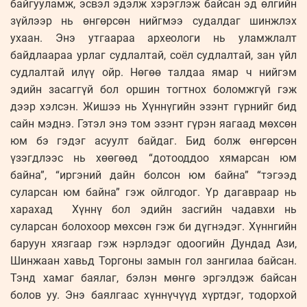
байгууламж, эсвэл эдэлж хэрэглэж байсан эд өлгийн
зүйлээр нь өнгөрсөн нийгмээ судалдаг шинжлэх
ухаан. Энэ утгаараа археологи нь уламжлалт
байдлаараа урлаг судлалтай, соёл судлалтай, зан үйл
судлалтай илүү ойр. Нөгөө талдаа ямар ч нийгэм
эдийн засаггүй бол оршин тогтнох боломжгүй гэж
дээр хэлсэн. Жишээ нь Хүннүгийн эзэнт гүрнийг бид
сайн мэднэ. Гэтэл энэ том эзэнт гүрэн яагаад мөхсөн
юм бэ гэдэг асуулт байдаг. Бид болж өнгөрсөн
үзэгдлээс нь хөөгөөд “дотооддоо хямарсан юм
байна”, “иргэний дайн болсон юм байна” “тэгээд
суларсан юм байна” гэж ойлгодог. Үр дагавраар нь
харахад Хүннү бол эдийн засгийн чадавхи нь
суларсан болохоор мөхсөн гэж би дүгнэдэг. Хүннгийн
баруун хязгаар гэж нэрлэдэг одоогийн Дундад Ази,
Шинжаан хавьд Торгоны замын гол зангилаа байсан.
Тэнд хамаг баялаг, бэлэн мөнгө эргэлдэж байсан
болов уу. Энэ баялгаас хүннүчүүд хүртдэг, тодорхой