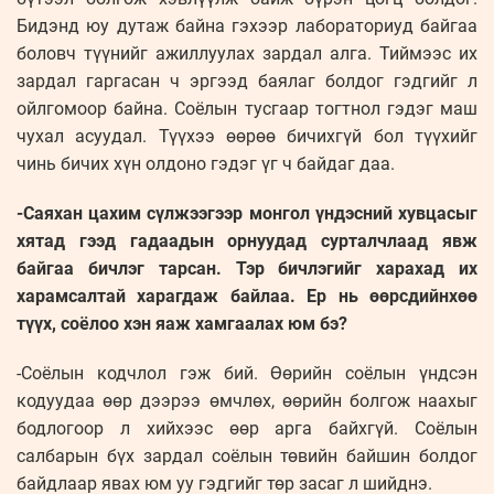
Бидэнд юу дутаж байна гэхээр лабораториуд байгаа
боловч түүнийг ажиллуулах зардал алга. Тиймээс их
зардал гаргасан ч эргээд баялаг болдог гэдгийг л
ойлгомоор байна. Соёлын тусгаар тогтнол гэдэг маш
чухал асуудал. Түүхээ өөрөө бичихгүй бол түүхийг
чинь бичих хүн олдоно гэдэг үг ч байдаг даа.
-Саяхан цахим сүлжээгээр монгол үндэсний хувцасыг
хятад гээд гадаадын орнуудад сурталчлаад явж
байгаа бичлэг тарсан. Тэр бичлэгийг харахад их
харамсалтай харагдаж байлаа. Ер нь өөрсдийнхөө
түүх, соёлоо хэн яаж хамгаалах юм бэ?
-Соёлын кодчлол гэж бий. Өөрийн соёлын үндсэн
кодуудаа өөр дээрээ өмчлөх, өөрийн болгож наахыг
бодлогоор л хийхээс өөр арга байхгүй. Соёлын
салбарын бүх зардал соёлын төвийн байшин болдог
байдлаар явах юм уу гэдгийг төр засаг л шийднэ.