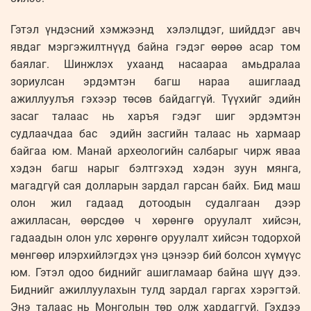
Гэтэл үндэсний хэмжээнд хэлэлцдэг, шийддэг авч
явдаг мэргэжилтнүүд байна гэдэг өөрөө асар том
баялаг. Шинжлэх ухаанд насаараа амьдралаа
зориулсан эрдэмтэн багш нараа ашиглаад
ажиллуулъя гэхээр төсөв байдаггүй. Түүхийг эдийн
засаг талаас нь харъя гэдэг шиг эрдэмтэн
судлаачдаа бас эдийн засгийн талаас нь хармаар
байгаа юм. Манай археологийн салбарыг чирж яваа
хэдэн багш нарыг бэлтгэхэд хэдэн зуун мянга,
магадгүй сая долларын зардал гарсан байх. Бид маш
олон жил гадаад дотоодын судалгаан дээр
ажилласан, өөрсдөө ч хөрөнгө оруулалт хийсэн,
гадаадын олон улс хөрөнгө оруулалт хийсэн тодорхой
мөнгөөр илэрхийлэгдэх үнэ цэнээр бий болсон хүмүүс
юм. Гэтэл одоо биднийг ашигламаар байна шүү дээ.
Биднийг ажиллуулахын тулд зардал гаргах хэрэгтэй.
Энэ талаас нь Монголын төр олж хардаггүй. Гэхдээ