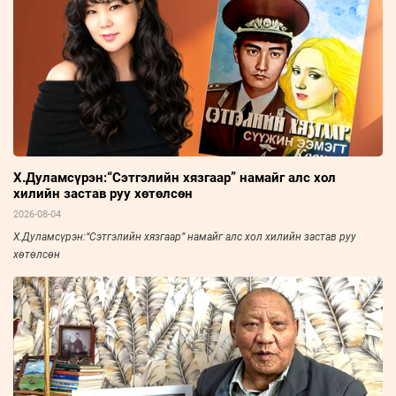
Х.Дуламсүрэн:“Сэтгэлийн хязгаар” намайг алс хол
хилийн застав руу хөтөлсөн
2026-08-04
Х.Дуламсүрэн:“Сэтгэлийн хязгаар” намайг алс хол хилийн застав руу
хөтөлсөн