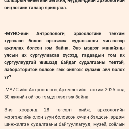
салбарын өнөөгийн хөгжил, нүүдэлчдийн археологийн
онцлогийн талаар ярилцлаа.
-МУИС-ийн Антропологи, археологийн тэнхим
хүрээлэн болон өргөжиж судалгааны чиглэлээр
ажиллах болсон юм байна. Энэ мэдээг манайхны
улсын их сургуулиасаа хүсээд, гадаадын том их
сургуулиудтай жишээд байдаг судалгааны төвтэй,
лабораторитой болсон гэж ойлгож хүлээж авч болох
уу?
-МУИС-ийн Антропологи, Археологийн тэнхим 2025 онд
30 жилийн ойгоо тэмдэглэх гэж байна.
Энэ хооронд 28 төгсөлт хийж, археологийн
мэргэжлийн олон зуун боловсон хүчин бэлдсэн, эрдэм
шинжилгээ судалгааны байгууллагууд, музей, соёлын