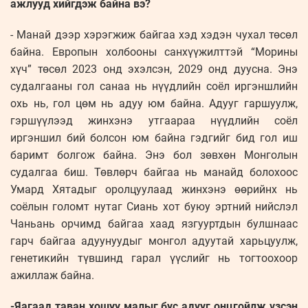
ажлууд хийгдэж байна вэ?
- Манай дээр хэрэгжиж байгаа хэд хэдэн чухал төсөл
байна. Европын холбооны санхүүжилттэй “Морины
хүч” төсөл 2023 онд эхэлсэн, 2029 онд дуусна. Энэ
судалгааны гол санаа нь нүүдлийн соёл иргэншлийн
охь нь, гол цөм нь адуу юм байна. Адууг гаршуулж,
гэршүүлээд жинхэнэ утгаараа нүүдлийн соёл
иргэншил бий болсон юм байна гэдгийг бид гол иш
баримт болгож байна. Энэ бол зөвхөн Монголын
судалгаа биш. Төвлөрч байгаа нь манайд болохоос
Умард Хятадыг оролцуулаад жинхэнэ өөрийнх нь
соёлын голомт нутаг Сиань хот буюу эртний нийслэл
Чаньань орчимд байгаа хаад язгууртдын булшнаас
гарч байгаа адуунуудыг монгол адуутай харьцуулж,
генетикийн түвшинд гарал үүслийг нь тогтоохоор
ажиллаж байна.
-Яагаад таван хошуу малыг бус адууг онцгойлж үзсэн