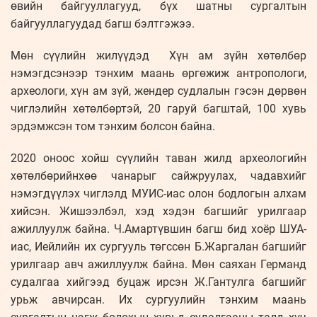
өвийн байгууллагууд, бүх шатны сургалтын
байгууллагуудад багш бэлтгэжээ.
Мөн сүүлийн жилүүдэд Хүн ам зүйн хөтөлбөр
нэмэгдсэнээр тэнхим маань өргөжиж антропологи,
археологи, хүн ам зүй, жендер судлалын гэсэн дөрвөн
чиглэлийн хөтөлбөртэй, 20 гаруй багштай, 100 хувь
эрдэмжсэн том тэнхим болсон байна.
2020 оноос хойш сүүлийн таван жилд археологийн
хөтөлбөрийнхөө чанарыг сайжруулах, чадавхийг
нэмэгдүүлэх чиглэлд МУИС-иас олон бодлогын алхам
хийсэн. Жишээлбэл, хэд хэдэн багшийг урилгаар
ажиллуулж байна. Ч.Амартүвшин багш бид хоёр ШУА-
иас, Иейлийн их сургууль төгссөн Б.Жаргалан багшийг
урилгаар авч ажиллуулж байна. Мөн саяхан Германд
судалгаа хийгээд буцаж ирсэн Ж.Гантулга багшийг
урьж авчирсан. Их сургуулийн тэнхим маань