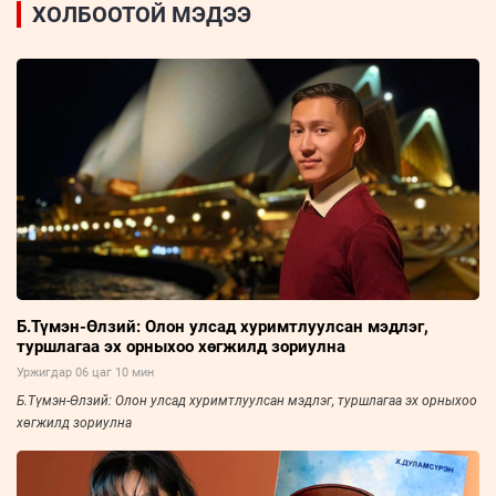
ХОЛБООТОЙ МЭДЭЭ
Б.Түмэн-Өлзий: Олон улсад хуримтлуулсан мэдлэг,
туршлагаа эх орныхоо хөгжилд зориулна
Уржигдар 06 цаг 10 мин
Б.Түмэн-Өлзий: Олон улсад хуримтлуулсан мэдлэг, туршлагаа эх орныхоо
хөгжилд зориулна