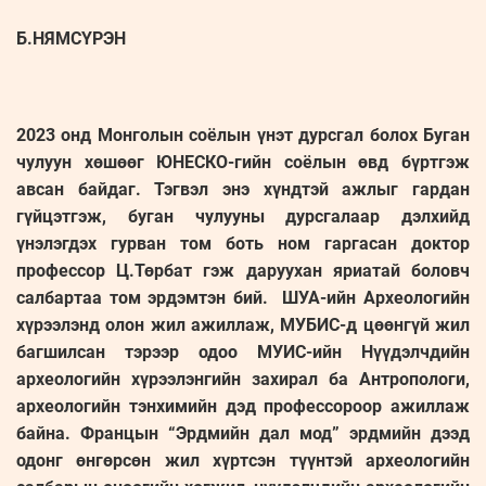
Б.НЯМСҮРЭН
2023 онд Монголын соёлын үнэт дурсгал болох Буган
чулуун хөшөөг ЮНЕСКО-гийн соёлын өвд бүртгэж
авсан байдаг. Тэгвэл энэ хүндтэй ажлыг гардан
гүйцэтгэж, буган чулууны дурсгалаар дэлхийд
үнэлэгдэх гурван том боть ном гаргасан доктор
профессор Ц.Төрбат гэж даруухан яриатай боловч
салбартаа том эрдэмтэн бий. ШУА-ийн Археологийн
хүрээлэнд олон жил ажиллаж, МУБИС-д цөөнгүй жил
багшилсан тэрээр одоо МУИС-ийн Нүүдэлчдийн
археологийн хүрээлэнгийн захирал ба Антропологи,
археологийн тэнхимийн дэд профессороор ажиллаж
байна. Францын “Эрдмийн дал мод” эрдмийн дээд
одонг өнгөрсөн жил хүртсэн түүнтэй археологийн