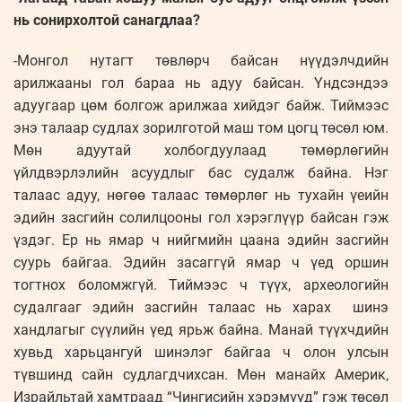
нь сонирхолтой санагдлаа?
-Монгол нутагт төвлөрч байсан нүүдэлчдийн
арилжааны гол бараа нь адуу байсан. Үндсэндээ
адуугаар цөм болгож арилжаа хийдэг байж. Тиймээс
энэ талаар судлах зорилготой маш том цогц төсөл юм.
Мөн адуутай холбогдуулаад төмөрлөгийн
үйлдвэрлэлийн асуудлыг бас судалж байна. Нэг
талаас адуу, нөгөө талаас төмөрлөг нь тухайн үеийн
эдийн засгийн солилцооны гол хэрэглүүр байсан гэж
үздэг. Ер нь ямар ч нийгмийн цаана эдийн засгийн
суурь байгаа. Эдийн засаггүй ямар ч үед оршин
тогтнох боломжгүй. Тиймээс ч түүх, археологийн
судалгааг эдийн засгийн талаас нь харах шинэ
хандлагыг сүүлийн үед ярьж байна. Манай түүхчдийн
хувьд харьцангуй шинэлэг байгаа ч олон улсын
түвшинд сайн судлагдчихсан. Мөн манайх Америк,
Израйльтай хамтраад “Чингисийн хэрэмүүд” гэж төсөл