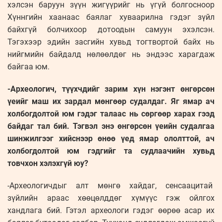
хэлсэн баруун зүүн жигүүрийг нь үгүй болгосноор
Хүннгийн хаанаас баялаг хуваарилна гэдэг зүйл
байхгүй болчихоор дотоодын самуун эхэлсэн.
Тэгэхээр эдийн засгийн хувьд тогтвортой байх нь
нийгмийн байдалд нөлөөлдөг нь эндээс харагдаж
байгаа юм.
-Археологич, түүхчдийг зарим хүн нэгэнт өнгөрсөн
үеийг маш их зардал мөнгөөр судалдаг. Яг ямар ач
холбогдолтой юм гэдэг талаас нь сөргөөр харах гээд
байдаг тал бий. Тэгвэл энэ өнгөрсөн үеийн судалгаа
шинжилгээг хийснээр өнөө үед ямар ололттой, ач
холбогдолтой юм гэдгийг та судлаачийн хувьд
товчхон хэлэхгүй юу?
-Археологичдыг алт мөнгө хайдаг, сенсаацитай
зүйлийн араас хөөцөлддөг хүмүүс гэж ойлгох
хандлага бий. Гэтэл археологи гэдэг өөрөө асар их