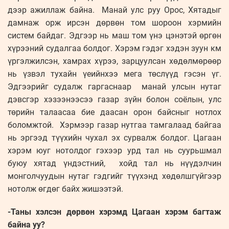
дээр ажиллаж байна. Манай улс руу Орос, Хятадыг
дамнаж орж ирсэн дөрвөн том шороон хэрмийн
систем байдаг. Эдгээр нь маш том үнэ цэнэтэй өргөн
хүрээний судалгаа болдог. Хэрэм гэдэг хэдэн зуун км
үргэлжилсэн, хамрах хүрээ, зарцуулсан хөдөлмөрөөр
нь үзвэл тухайн үеийнхээ мега төслүүд гэсэн үг.
Эдгээрийг судалж гаргаснаар манай улсын нутаг
дэвсгэр хэзээнээсээ газар зүйн болон соёлын, улс
төрийн талаасаа бие даасан орон байсныг нотлох
боломжтой. Хэрмээр газар нутгаа тамгалаад байгаа
нь эргээд түүхийн чухал эх сурвалж болдог. Цагаан
хэрэм юуг нотолдог гэхээр урд тал нь суурьшмал
буюу хятад үндэстний, хойд тал нь нүүдэлчин
монголчуудын нутаг гэдгийг түүхэнд хөдөлшгүйгээр
нотолж өгдөг байх жишээтэй.
-Таны хэлсэн дөрвөн хэрэмд Цагаан хэрэм багтаж
байна уу?