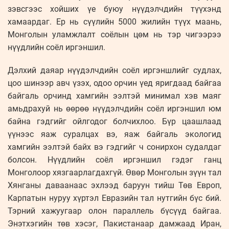
зэвсгээс хойших үе буюу нүүдэлчдийн түүхэнд
хамаардаг. Ер нь сүүлийн 5000 жилийн түүх маань,
Монголын уламжлалт соёлын цөм нь тэр чигээрээ
нүүдлийн соёл иргэншил.
Дэлхий даяар нүүдэлчдийн соёл иргэншлийг судлах,
цоо шинээр авч үзэх, одоо орчин үед яригдаад байгаа
байгаль орчинд хамгийн ээлтэй минимал хэв маяг
амьдрахуй нь өөрөө нүүдэлчдийн соёл иргэншил юм
байна гэдгийг ойлгодог болчихлоо. Бүр цаашлаад
үүнээс яаж суралцах вэ, яаж байгаль экологид
хамгийн ээлтэй байх вэ гэдгийг ч сонирхон судалдаг
болсон. Нүүдлийн соёл иргэншил гэдэг ганц
Монголоор хязгаарлагдахгүй. Өвөр Монголын зүүн тал
Хянганы даваанаас эхлээд баруун тийш Төв Европ,
Карпатын нуруу хүртэл Евразийн тал нутгийн бүс бий.
Тэрний хажуугаар олон параллель бүсүүд байгаа.
Энэтхэгийн төв хэсэг, Пакистанаар дамжаад Иран,