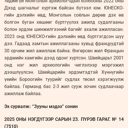
төдийгүй Монголын археологчдын холбооны 2022 оны
Дээд шагналыг хүртэж байсан бүтээл юм. ЮНЕСКО-
гийн дэлхийн өвд, Монголын соёлын дөрөв дэх өв
болгон буган хөшөөг бүртгүүлэх ажилд судалгааны
болон эрдэм шинжилгээний багийг ахалж ажилласан.
2023 онд ЮНЕСКО-гийн дэлхийн өвд бүртгэгдсэн шүү
дээ. Гадаад хамтын ажиллагааны хувьд француудтай
30 орчим жил ажиллаж байна. Өнгөрсөн жил Францын
эрдмийн хамгийн дээд одонг хүртсэн. Швейцарьт 2001
онд нэг жил археологийн чиглэлээр мэргэжил
дээшлүүлсэн. Швейцарийн эрдэмтэдтэй Хүннүгийн
үеийн Бороогийн туурийг судлах төсөл хэрэгжүүлж
байлаа. Германд бас 2-3 жил сууж зочин судлаачаар
ажиллаж байлаа.
Эх сурвалж: “Зууны мэдээ” сонин
2025 ОНЫ НЭГДҮГЭЭР САРЫН 23. ПҮРЭВ ГАРАГ. № 14
(7510)