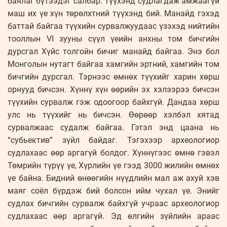
баялаг бүтээдэг салбар. Түүхэнд судлагдаж амжаагүй
маш их үе хүн төрөлхтний түүхэнд бий. Манайд гэхэд
баттай байгаа түүхийн сурвалжуудаас үзэхэд нийтийн
тооллын VI зууны сүүл үеийн анхны том бичгийн
дурсгал Хүйс толгойн бичиг манайд байгаа. Энэ бол
Монголын нутагт байгаа хамгийн эртний, хамгийн том
бичгийн дурсгал. Тэрнээс өмнөх түүхийг харин хөрш
орнууд бичсэн. Хүннү хүн өөрийн эх хэлээрээ бичсэн
түүхийн сурвалж гэж одоогоор байхгүй. Дандаа хөрш
улс нь түүхийг нь бичсэн. Өөрөөр хэлбэл хятад
сурвалжаас судалж байгаа. Гэтэл энд цаана нь
“субьектив” зүйл байдаг. Тэгэхээр археологиор
судлахаас өөр аргагүй болдог. Хүннүгээс өмнө гэвэл
Төмрийн түрүү үе, Хүрлийн үе гээд 3000 жилийн өмнөх
үе байна. Бидний өнөөгийн нүүдлийн мал аж ахуй хэв
маяг соёл бүрдэж бий болсон ийм чухал үе. Энийг
судлах бичгийн сурвалж байхгүй учраас археологиор
судлахаас өөр аргагүй. Эд өлгийн зүйлийн араас