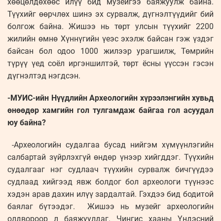
хөөцөлдөхөөс илүү бид музейгээ баяжуулж байна.
Түүхийг өөрчлөх шинэ эх сурвалж, дүгнэлтүүдийг бий
болгож байна. Жишээ нь төрт улсын түүхийг 2200
жилийн өмнө Хүннүгийн үеэс эхэлж байсан гэж үздэг
байсан бол одоо 1000 жилээр урагшилж, Төмрийн
түрүү үед соёл иргэншилтэй, төрт ёсны үүссэн гэсэн
дүгнэлтэд нэгдсэн.
-МУИС-ийн Нүүдлийн Археологийн хүрээлэнгийн хувьд
өнөөдөр хамгийн гол тулгамдаж байгаа гол асуудал
юу байна?
-Археологийн судалгаа бусад нийгэм хүмүүнлэгийн
салбартай зүйрлэхгүй өндөр үнээр хийгддэг. Түүхийн
судалгааг нэг судлаач түүхийн сурвалж бичгүүдээ
судлаад хийгээд явж болдог бол археологи түүнээс
хэдэн арав дахин илүү зардалтай. Гэхдээ бид бодитой
баялаг бүтээдэг. Жишээ нь музейг археологийн
олдвороор л баяжуулдаг. Чингис хааны Үндэсний