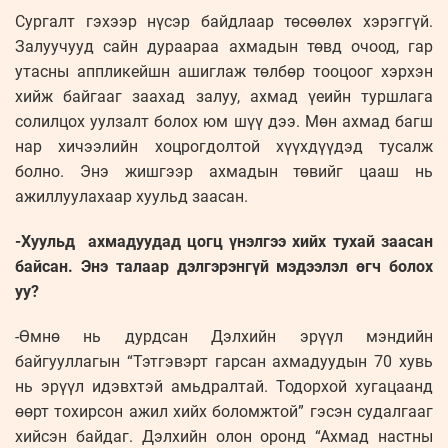
Сургалт гэхээр нүсэр байдлаар төсөөлөх хэрэггүй.
Залуучууд сайн дураараа ахмадын төвд очоод, гар
утасны аппликейшн ашиглаж төлбөр тооцоог хэрхэн
хийж байгааг заахад залуу, ахмад үеийн туршлага
солилцох уулзалт болох юм шүү дээ. Мөн ахмад багш
нар хичээлийн хоцрогдолтой хүүхдүүдэд тусалж
болно. Энэ жишгээр ахмадын төвийг цааш нь
ажиллуулахаар хуульд заасан.
-Хуульд ахмадуудад цогц үнэлгээ хийх тухай заасан
байсан. Энэ талаар дэлгэрэнгүй мэдээлэл өгч болох
уу?
-Өмнө нь дурдсан Дэлхийн эрүүл мэндийн
байгууллагын “Тэтгэвэрт гарсан ахмадуудын 70 хувь
нь эрүүл идэвхтэй амьдралтай. Тодорхой хугацаанд
өөрт тохирсон ажил хийх боломжтой” гэсэн судалгааг
хийсэн байдаг. Дэлхийн олон оронд “Ахмад настны