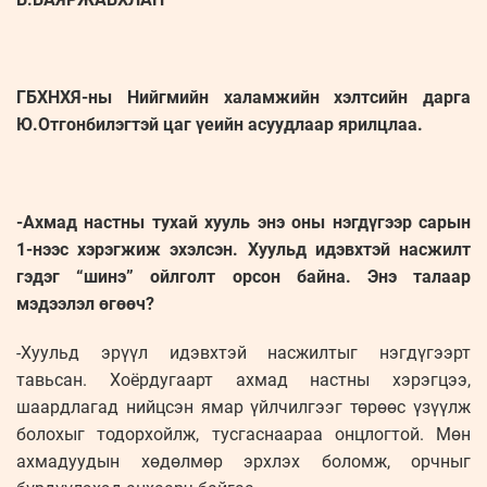
ГБХНХЯ-ны Нийгмийн халамжийн хэлтсийн дарга
Ю.Отгонбилэгтэй цаг үеийн асуудлаар ярилцлаа.
-Ахмад настны тухай хууль энэ оны нэгдүгээр сарын
1-нээс хэрэгжиж эхэлсэн. Хуульд идэвхтэй насжилт
гэдэг “шинэ” ойлголт орсон байна. Энэ талаар
мэдээлэл өгөөч?
-Хуульд эрүүл идэвхтэй насжилтыг нэгдүгээрт
тавьсан. Хоёрдугаарт ахмад настны хэрэгцээ,
шаардлагад нийцсэн ямар үйлчилгээг төрөөс үзүүлж
болохыг тодорхойлж, тусгаснаараа онцлогтой. Мөн
ахмадуудын хөдөлмөр эрхлэх боломж, орчныг