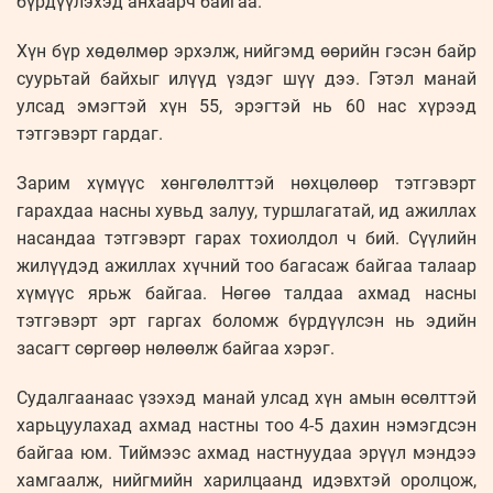
бүрдүүлэхэд анхаарч байгаа.
Хүн бүр хөдөлмөр эрхэлж, нийгэмд өөрийн гэсэн байр
суурьтай байхыг илүүд үздэг шүү дээ. Гэтэл манай
улсад эмэгтэй хүн 55, эрэгтэй нь 60 нас хүрээд
тэтгэвэрт гардаг.
Зарим хүмүүс хөнгөлөлттэй нөхцөлөөр тэтгэвэрт
гарахдаа насны хувьд залуу, туршлагатай, ид ажиллах
насандаа тэтгэвэрт гарах тохиолдол ч бий. Сүүлийн
жилүүдэд ажиллах хүчний тоо багасаж байгаа талаар
хүмүүс ярьж байгаа. Нөгөө талдаа ахмад насны
тэтгэвэрт эрт гаргах боломж бүрдүүлсэн нь эдийн
засагт сөргөөр нөлөөлж байгаа хэрэг.
Судалгаанаас үзэхэд манай улсад хүн амын өсөлттэй
харьцуулахад ахмад настны тоо 4-5 дахин нэмэгдсэн
байгаа юм. Тиймээс ахмад настнуудаа эрүүл мэндээ
хамгаалж, нийгмийн харилцаанд идэвхтэй оролцож,