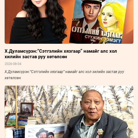
Х.Дуламсүрэн:“Сэтгэлийн хязгаар” намайг алс хол
хилийн застав руу хөтөлсөн
2026-08-04
Х.Дуламсүрэн:“Сэтгэлийн хязгаар” намайг алс хол хилийн застав руу
хөтөлсөн