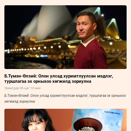
Б.Түмэн-Өлзий: Олон улсад хуримтлуулсан мэдлэг,
туршлагаа эх орныхоо хөгжилд зориулна
Уржигдар 06 цаг 10 мин
Б.Түмэн-Өлзий: Олон улсад хуримтлуулсан мэдлэг, туршлагаа эх орныхоо
хөгжилд зориулна