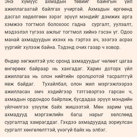
Энэ хүмүүс ахмадын төвийг байнгын үйл
ажиллагаатай байлгах учиртай. Ахмадын өргөөнд
дасгал хөдөлгөөн зэрэг эрүүл мэндийг дэмжих арга
хэмжээ тогтмол болохоос гадна сургалт, уулзалт,
мэдээлэл түгээх ажлыг тогтмол хийнэ гэсэн үг. Одоо
манай ахмадуудын ихэнх нь гэртээ ач, зээгээ асрах
үүргийг хүлээж байна. Тэдэнд очих газар ч ховор.
Өндөр хөгжилтэй улс оронд ахмадуудыг чөлөөт цагаа
өнгөрөөх байраар нь хангадаг. Харин доторх үйл
ажиллагаа нь олон нийтийн оролцоотой тасралтгүй
явж байдаг. Тухайлбал, олон жил мэргэжлээрээ
ажилласан эмч хэдийгээр тэтгэвэртээ гарсан ч,
ахмадын ордондоо байрлаж, бусдадаа эрүүл мэндийн
үйлчилгээ үзүүлж байх жишээтэй. Мөн зарим үед
ахмадууд мэргэжлийн багш нарыг хөлслөөд
сургалтад хамрагддаг. Гэхдээ ахмадуудад зориулсан
сургалт хөнгөлөлттэй, үнэгүй байх нь элбэг.