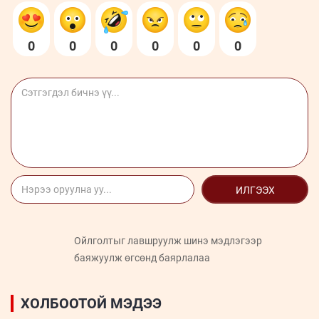
0
0
0
0
0
0
ИЛГЭЭХ
Ойлголтыг лавшруулж шинэ мэдлэгээр
баяжуулж өгсөнд баярлалаа
ХОЛБООТОЙ МЭДЭЭ