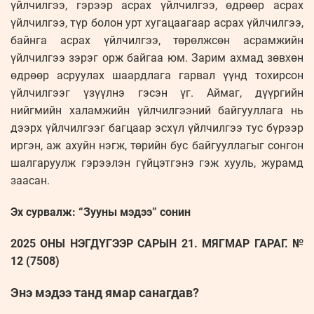
үйлчилгээ, гэрээр асрах үйлчилгээ, өдрөөр асрах
үйлчилгээ, түр болон урт хугацаагаар асрах үйлчилгээ,
байнга асрах үйлчилгээ, төрөлжсөн асрамжийн
үйлчилгээ зэрэг орж байгаа юм. Зарим ахмад зөвхөн
өдрөөр асруулах шаардлага гарвал үүнд тохирсон
үйлчилгээг үзүүлнэ гэсэн үг. Аймаг, дүүргийн
нийгмийн халамжийн үйлчилгээний байгууллага нь
дээрх үйлчилгээг багцаар эсхүл үйлчилгээ тус бүрээр
иргэн, аж ахуйн нэгж, төрийн бус байгууллагыг сонгон
шалгаруулж гэрээлэн гүйцэтгэнэ гэж хууль, журамд
заасан.
Эх сурвалж: “Зууны мэдээ” сонин
2025 ОНЫ НЭГДҮГЭЭР САРЫН 21. МЯГМАР ГАРАГ. №
12 (7508)
Энэ мэдээ танд ямар санагдав?