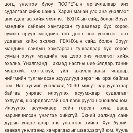
цогц үнэлгээ буюу “ICOPE”-ын аргачлалаар энэ
судалгааг хийж байна. Харин манай улс энэ үнэлгээг
анх удаагаа хийж эхэлнэ. ГБХНХ-ын сайд болон Эрүүл
мэндийн сайдын хамтарсан тушаалаар бүх хороо,
сумын эрүүл мэндийн төв дээр энэ үнэлгээг анх
удаагаа хийж эхэлнэ. ГБХНХ-ын сайд болон Эрүүл
мэндийн сайдын хамтарсан тушаалаар бүх хороо,
сумын эрүүл мэндийн төв дээр энэ үнэлгээг хийж
эхэлнэ. Үнэлгээнд ахмад настны бие бялдар, танин
мэдэхүй, сэтгэлзүй, үйл ажиллагааны чадвар,
нийгмийн тулгамдсан асуудлууд зэрэг нь орж байгаа
юм. Нэг хүнийг үнэлэхэд 20-30 минут зарцуулахаар
байгаа учраас илрүүлэх асуумжаар судалгааг
эхлүүлж, шаардлагатай бол лавшруулан оношлох юм.
Илрүүлэх асуумжаар сайн гарсан хүнд цааш
нарийвчилсан үнэлгээ хийхгүй. Эхний ээлжид сайн
дурын үндэс дээр энэ үнэлгээг хийнэ. Хүн бүрийг
заавал үнэлгээнд хамрагдахыг шаардахгүй юм. Хууль