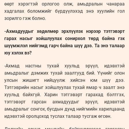
өөрт хэрэгтэй орлогоо олж, амьдралын чанараа
хадгалах боломжийг бүрдүүлэхэд энэ хуулийн гол
зорилго гэж болно.
-Ахмадуудыг хөдөлмөр эрхлүүлэх нэрээр тэтгэвэрт
гарах насыг хойшлуулах сонирхол төрд байна гэх
шүүмжлэл нийгэмд гарч байна шүү дээ. Та энэ талаар
юу хэлэх вэ?
-Ахмад настны тухай хуульд эрүүл, идэвхтэй
амьдралыг дэмжих тухай заалтууд бий. Үүнийг олон
улсын жишигт нийцүүлж хийсэн юм шүү дээ.
Тэтгэврийн насыг хойшлуулах тухай ямар ч заалт энэ
хуульд байхгүй. Харин тэтгэвэрт гарахад бэлтгэх,
тэтгэвэрт гарсан ахмадуудыг эрүүл, идэвхтэй
амьдралыг сонгох, бусдын дунд нийгмийн харилцаанд
идэвхтэй оролцоход туслах талаар тусгаж өгсөн.