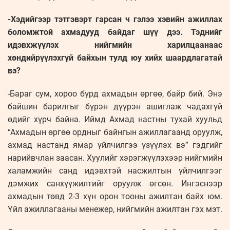
-Хэдийгээр тэтгэвэрт гарсан ч гэлээ хэвийн ажиллах
боломжтой ахмадууд байдаг шүү дээ. Тэднийг
идэвхжүүлэх нийгмийн харилцаанаас
хөндийрүүлэхгүй байхын тулд юу хийх шаардлагатай
вэ?
-Бараг сум, хороо бүрд ахмадын өргөө, байр бий. Энэ
байшин барилгыг бүрэн дүүрэн ашиглаж чадахгүй
өдийг хүрч байна. Иймд Ахмад настны тухай хуульд
“Ахмадын өргөө ордныг байнгын ажиллагаанд оруулж,
ахмад настанд ямар үйлчилгээ үзүүлэх вэ” гэдгийг
нарийвчлан заасан. Хуулийг хэрэгжүүлэхээр нийгмийн
халамжийн санд идэвхтэй насжилтын үйлчилгээг
дэмжих санхүүжилтийг оруулж өгсөн. Ингэснээр
ахмадын төвд 2-3 хүн орон тооны ажилтан байх юм.
Үйл ажиллагааны менежер, нийгмийн ажилтан гэх мэт.