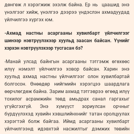
дөнгөж л хэрэгжиж эхэлж байна. Ер нь цаашид энэ
үнэлгээг хийж, үнэлгээ дээрээ үндэслэн ахмадуудад
үйлчилгээ хүргэх юм.
-Ахмад настны асаргааны хувилбарт үйлчилгээг
шинээр нэвтрүүлэхээр хуульд заасан байсан. Үүнийг
хэрхэн нэвтрүүлэхээр тусгасан бэ?
-Манай улсад байнгын асаргааны тэтгэмж өгөхөөс
илүү нэмэлт үйлчилгээ ховор байсан. Харин энэ
хуульд ахмад настны үйлчилгээг олон хувилбартай
болгосон. Өнөөдөр нийгмийн хэрэгцээ шаардлага
өөрчлөгдөж байна. Зарим ахмад тэтгэврээ өгөөд илүү
тохилог асрамжийн төвд амьдрах санал гаргахыг
үгүйсгэхгүй. Энэ хүмүүст зориулсан орчныг
бүрдүүлэхэд хувийн хэвшлийнхнийг татан оролцуулах
хэрэгтэй болж байгаа. Иймд асаргааны хувилбарт
үйлчилгээнд идэвхтэй насжилтыг дэмжих төвийн