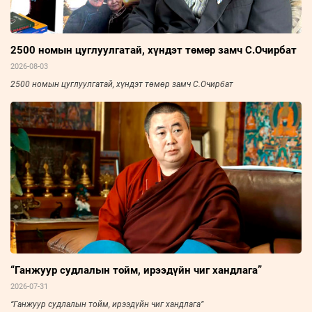
2500 номын цуглуулгатай, хүндэт төмөр замч С.Очирбат
2026-08-03
2500 номын цуглуулгатай, хүндэт төмөр замч С.Очирбат
“Ганжуур судлалын тойм, ирээдүйн чиг хандлага”
2026-07-31
“Ганжуур судлалын тойм, ирээдүйн чиг хандлага”