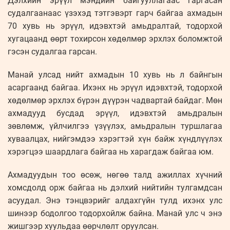
Дэлхийн эрүүл мэндийн байгууллагаас гаргасан
судалгаанаас үзэхэд тэтгэвэрт гарч байгаа ахмадын
70 хувь нь эрүүл, идэвхтэй амьдралтай, тодорхой
хугацаанд өөрт тохирсон хөдөлмөр эрхлэх боломжтой
гэсэн судалгаа гарсан.
Манай улсад нийт ахмадын 10 хувь нь л байнгын
асаргаанд байгаа. Ихэнх нь эрүүл идэвхтэй, тодорхой
хөдөлмөр эрхлэх бүрэн дүүрэн чадвартай байдаг. Мөн
ахмадууд бусдад эрүүл, идэвхтэй амьдралын
зөвлөмж, үйлчилгээ үзүүлэх, амьдралын туршлагаа
хуваалцах, нийгэмдээ хэрэгтэй хүн байж хүндлүүлэх
хэрэгцээ шаардлага байгаа нь харагдаж байгаа юм.
Ахмадуудын тоо өсөж, нөгөө талд ажиллах хүчний
хомсдолд орж байгаа нь дэлхий нийтийн тулгамдсан
асуудал. Энэ тэнцвэрийг алдахгүйн тулд ихэнх улс
шинээр бодолгоо тодорхойлж байна. Манай улс ч энэ
жишгээр хуульдаа өөрчлөлт оруулсан.