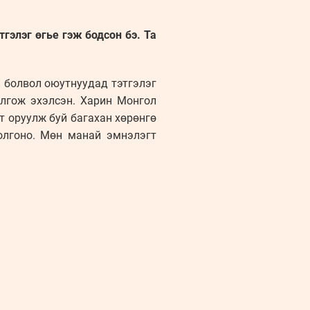
гэлэг өгье гэж бодсон бэ. Та
й болвол оюутнуудад тэтгэлэг
олгож эхэлсэн. Харин Монгол
т оруулж буй багахан хөрөнгө
олгоно. Мөн манай эмнэлэгт