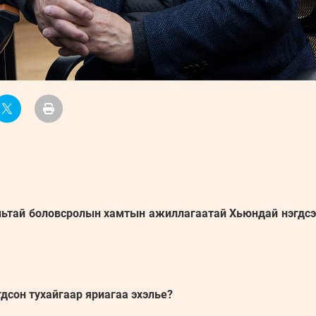
льтай боловсролын хамтын ажиллагаатай Хьюндай нэгдсэ
гдсон тухайгаар яриагаа эхэлье?