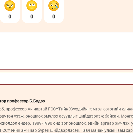
0
0
0
тор профессор Б.Бүдээ
об, профессор Ан нартай ГССҮТ-ийн Хүүхдийн гэмтэл согогийн кли
 өвчтөн үзэж, оношлох,эмчлэх асуудлыг шийдвэрлэж байсан. Монго
охиолдол өндөр. 1989-1990 онд эрт оношлох, эвийн аргаар эмчлэх, 
 ГССҮТ-ийн эмч нар бүрэн шийдвэрлэсэн. Гэвч манай улсын зам хар