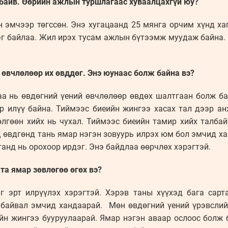
 байв. Өөрийн ажлын туршлагаас хуваалцахгүй юу?
н эмчээр төгссөн. Энэ хугацаанд 25 мянга орчим хүнд ха
эг байлаа. Жил ирэх тусам ажлын бүтээмж муудаж байна.
өвчлөлөөр их өвддөг. Энэ юунаас болж байна вэ?
аа нь өвдөгний үений өвчлөлөөр өвдөх шалтгаан болж ба
ар илүү байна. Тиймээс биеийн жингээ хасах тал дээр ан
өлгөөн хийх нь чухал. Тиймээс биеийн тамир хийх талба
д өвдгөнд тань ямар нэгэн зовуурь илрэх юм бол эмчид х
анд нь орохоор ирдэг. Энэ байдлаа өөрчлөх хэрэгтэй.
 та ямар зөвлөгөө өгөх вэ?
г эрт илрүүлэх хэрэгтэй. Хэрэв таны хүүхэд бага сарт
й байвал эмчид хандаарай. Мөн өвдөгний үений үрэвслий
ийн жингээ бууруулаарай. Ямар нэгэн аваар ослоос болж 