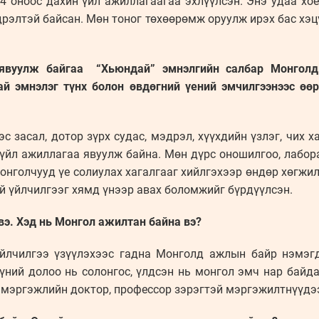
4 оноос дахин үйл ажиллагаагаа эхлүүлсэн. Энэ удаа хо
дрэлтэй байсан. Мөн тоног төхөөрөмж оруулж ирэх бас хэцү
 явуулж байгаа “Хьюндай” эмнэлгийн салбар Монголд
ай эмнэлэг түнх болон өвдөгний үений эмчилгээнээс өө
эс засал, дотор зүрх судас, мэдрэл, хүүхдийн үзлэг, чих х
йл ажиллагаа явуулж байна. Мөн дүрс оношилгоо, лабора
Монголчууд үе солиулах хагалгааг хийлгэхээр өндөр хөгжил
й үйлчилгээг хямд үнээр авах боломжийг бүрдүүлсэн.
вэ. Хэд нь Монгол ажилтан байна вэ?
үйлчилгээ үзүүлэхээс гадна Монголд ажлын байр нэмэг
үний долоо нь солонгос, үлдсэн нь монгол эмч нар байда
 мэргэжлийн доктор, профессор зэрэгтэй мэргэжилтнүүдээ