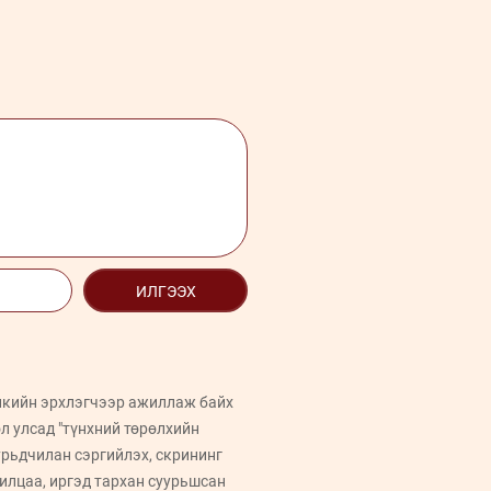
ИЛГЭЭХ
никийн эрхлэгчээр ажиллаж байх
л улсад "түнхний төрөлхийн
урьдчилан сэргийлэх, скрининг
илцаа, иргэд тархан суурьшсан