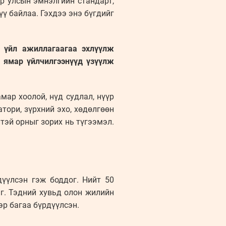
ёр улсын эмнэлгийн стандарт,
ү байлаа. Гэхдээ энэ бүгдийг
 үйл ажиллагаагаа эхлүүлж
р ямар үйлчилгээнүүд үзүүлж
амар хоолой, нүд судлал, нүүр
тори, зүрхний эхо, хөдөлгөөн
тэй орныг зорих нь түгээмэл.
дүүлсэн гэж боддог. Нийт 50
г. Тэдний хувьд олон жилийн
р багаа бүрдүүлсэн.