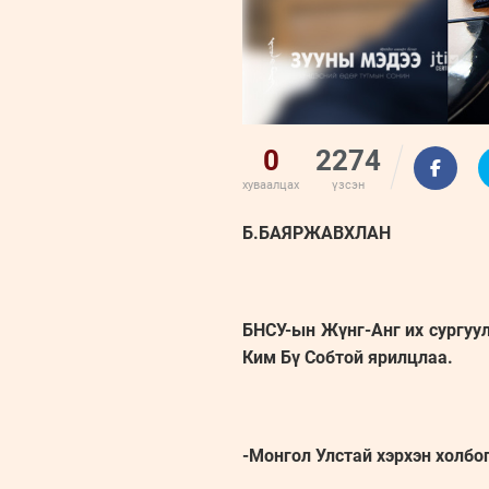
0
2274
хуваалцах
үзсэн
Б.БАЯРЖАВХЛАН
БНСУ-ын Жүнг-Анг их сургуу
Ким Бү Собтой ярилцлаа.
-Монгол Улстай хэрхэн холбо