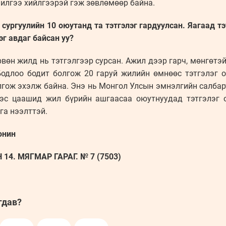
чилгээ хийлгээрэй гэж зөвлөмөөр байна.
ургуулийн 10 оюутанд та тэтгэлэг гардуулсан. Яагаад тэт
эг авдаг байсан уу?
рвөн жилд нь тэтгэлгээр сурсан. Ажил дээр гарч, мөнгөтэ
Бодлоо бодит болгож 20 гаруй жилийн өмнөөс тэтгэлэг 
лгож эхэлж байна. Энэ нь Монгол Улсын эмнэлгийн салбар
ээс цаашид жил бүрийн ашгаасаа оюутнуудад тэтгэлэг 
нга нээлттэй.
онин
14. МЯГМАР ГАРАГ. № 7 (7503)
гдав?