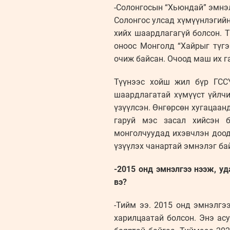
-Солонгосын “Хьюндай” эмнэл
Солонгос улсад хүмүүнлэгийн
хийх шаардлагагүй болсон. 
оноос Монголд “Хайрыг түгэ
очиж байсан. Очоод маш их г
Түүнээс хойш жил бүр ГССҮ
шаардлагатай хүмүүст үйлчи
үзүүлсэн. Өнгөрсөн хугацаан
гаруй мэс засал хийсэн б
монголчуудад ихэвчлэн доод
үзүүлэх чанартай эмнэлэг ба
-2015 онд эмнэлгээ нээж, у
вэ?
-Тийм ээ. 2015 онд эмнэлгэ
харилцаатай болсон. Энэ ас