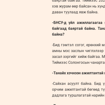
баяртай байгаа. Тиймээс 202
хэв журам өөр байсан нь хүн
даван туулаад явж байна.
-БНСУ-д үйл ажиллагаагаа
байгаад баяртай байна. Тан
байна?
-Бид гэмтэл согог, ерөнхий м
амны мэс заслын чиглэлээр ү
засал зэргийг хийж байгаа. 
Тиймээс Солонгосын чанарта
-Танайх хэчнээн ажилтантай 
-Сайхан асуулт байна. Бид 
орчим ажилтантай бөгөөд тү
дадлага туршлагатай нарийн