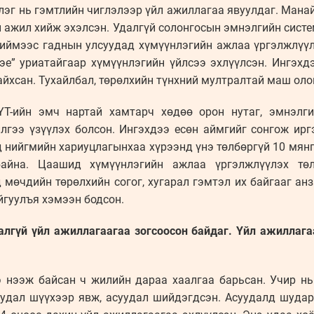
эг нь гэмтлийн чиглэлээр үйл ажиллагаа явуулдаг. Мана
 ажил хийж эхэлсэн. Удалгүй солонгосын эмнэлгийн сист
Тиймээс гаднын улсуудад хүмүүнлэгийн ажлаа үргэлжлүүл
эе” уриатайгаар хүмүүнлэгийн үйлсээ эхлүүлсэн. Ингэх
айхсан. Тухайлбал, төрөлхийн түнхний мултралтай маш оло
Т-ийн эмч нартай хамтарч хөдөө орон нутаг, эмнэлг
лгээ үзүүлэх болсон. Ингэхдээ есөн аймгийг сонгож ирг
д нийгмийн хариуцлагынхаа хүрээнд үнэ төлбөргүй 10 мянга
айна. Цаашид хүмүүнлэгийн ажлаа үргэлжлүүлэх төл
 мөчдийн төрөлхийн согог, хугарал гэмтэл их байгааг ан
йгуулъя хэмээн бодсон.
далгүй үйл ажиллагаагаа зогсоосон байдаг. Үйл ажиллага
э нээж байсан ч жилийн дараа хаалгаа барьсан. Учир н
уудал шүүхээр явж, асуудал шийдэгдсэн. Асуудалд шуда