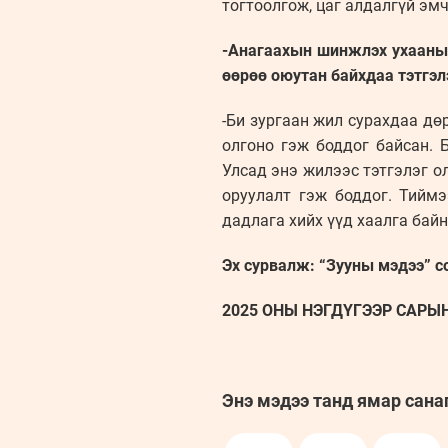
тогтоолгож, цаг алдалгүй эм
-Анагаахын шинжлэх ухааны с
өөрөө оюутан байхдаа тэтгэл
-Би зургаан жил сурахдаа дө
олгоно гэж боддог байсан. 
Улсад энэ жилээс тэтгэлэг о
оруулалт гэж боддог. Тийм
дадлага хийх үүд хаалга бай
Эх сурвалж: “Зууны мэдээ” с
2025 ОНЫ НЭГДҮГЭЭР САРЫН 
Энэ мэдээ танд ямар сана