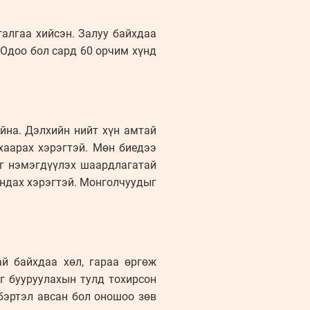
галгаа хийсэн. Залуу байхдаа
 Одоо бол сард 60 орчим хүнд
йна. Дэлхийн нийт хүн амтай
хаарах хэрэгтэй. Мөн биедээ
йг нэмэгдүүлэх шаардлагатай
андах хэрэгтэй. Монголчуудыг
ай байхдаа хөл, гараа өргөж
г бууруулахын тулд тохирсон
бэртэл авсан бол оношоо зөв