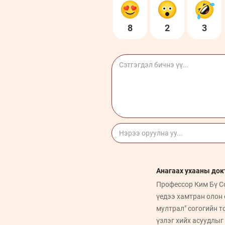
8
2
3
Анагаах ухааны док
Профессор Ким Бү С
үедээ хамтран олон
мултрал" согогийн т
үзлэг хийх асуудлыг