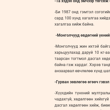
-Та хэдэн онд эмчээр төгсөж
-Би 1987 онд гэмтэл согогий
сард 100 хүнд хагалгаа хийд
хагалгаа хийж байна.
-Монголчууд өвдөгний үений 
-Монголчууд жин ихтэй байг
харьцуулахад даруй 10 кг-а
таарсан тогтмол дасгал хөд
байна гэж хардаг. Хэрэв тан
анзаарвал өвчлөлөө хүнд шат
-Гурван зөвлөгөө өгөөч гэвэл
-Хүүхдийн түнхний мултралы
чадахгүй, хөдөлгөөн хийхгү
дасгал хөдөлгөөн хийж, бие