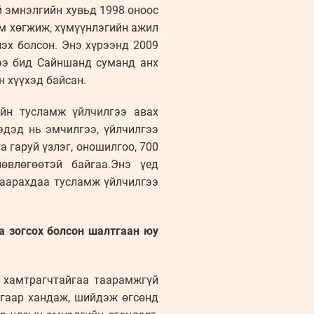
й эмнэлгийн хувьд 1998 оноос
ем хөгжиж, хүмүүнлэгийн ажил
эх болсон. Энэ хүрээнд 2009
дээ бид Сайншанд суманд анх
н хүүхэд байсан.
ийн тусламж үйлчилгээ авах
эдэд нь эмчилгээ, үйлчилгээ
 гаруй үзлэг, оношилгоо, 700
өвлөгөөтэй байгаа.Энэ үед
заарахдаа тусламж үйлчилгээ
а зогсох болсон шалтгаан юу
ь хамтрагчтайгаа таарамжгүй
ргаар хандаж, шийдэж өгсөнд