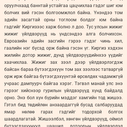
оруулчхаад баннтай устайгаа цацчихлаа гэдэг шиг юм
болчих вий гэсэн болгоомжлол байна. Үнэндээ том
эдийн засагтай орны тоглоом болдог юм байна
гэдгийг Киргизээс харж болно л доо. Тус улсын жижиг
жижиг үйлдвэрүүд нь үндсэндээ алга болчихсон.
Евроазийн эдийн засгийн гэрээ гэдэг чинь хил,
гаалийн нэг бүсэд орж байна гэсэн үг. Киргиз хэдхэн
жилийн дотор жижиг, дунд үйлдвэрүүдийнхээ үүдийг
хаачихлаа. Жижиг зах зээл дээр үйлдвэрлэгдэж
байсан бараа бүтээгдэхүүн том зах зээлээс татваргүй
орж ирж байгаа бүтээгдэхүүнтэй өрсөлдөх чадамжгүй
учраас дампуурч байгаа хэрэг. Тэгвэл манай улс энэ
гэрээг хийснээр гурилын үйлдвэрүүд хүнд байдалд
орно. Энэ бол хүн бүрийн мэддэг хамгийн тод жишээ.
Гэтэл бид төдийлөн анзаардаггүй бусад салбаруудад
ямар нөлөө гарах гэдгийг тодорхой болгох
шаардлагатай. Жишээлбэл, хөнгөн үйлдвэрүүд, оёмол
бүтээгдэхүүнүүд цаашид дотоодын үйлдвэрлэл