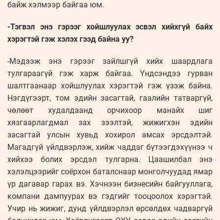
байж хэлмээр байгаа юм.
-Тэгвэл энэ гэрээг хойшлуулах эсвэл хийхгүй байх
хэрэгтэй гэж хэлэх гээд байна уу?
-Мэдээж энэ гэрээг зайлшгүй хийх шаардлага
тулгараагүй гэж харж байгаа. Үндсэндээ гурван
шалтгаанаар хойшлуулах хэрэгтэй гэж үзэж байна.
Нэгдүгээрт, том эдийн засагтай, гаалийн татваргүй,
чөлөөт худалдаанд орчихоор манайх шиг
хязгаарлагдмал зах зээлтэй, жижигхэн эдийн
засагтай улсын хувьд хохирол амсах эрсдэлтэй.
Магадгүй үйлдвэрлэж, хийж чаддаг бүтээгдэхүүнээ ч
хийхээ болих эрсдэл тулгарна. Цаашилбал энэ
хэлэлцээрийг соёрхон баталснаар монголчуудад ямар
үр дагавар гарах вэ. Хэчнээн бизнесийн байгууллага,
компани дампуурах вэ гэдгийг тооцоолох хэрэгтэй.
Учир нь жижиг, дунд үйлдвэрлэл өрсөлдөх чадваргүй