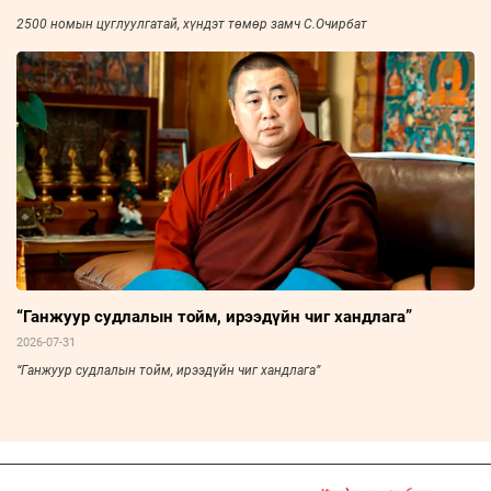
2500 номын цуглуулгатай, хүндэт төмөр замч С.Очирбат
“Ганжуур судлалын тойм, ирээдүйн чиг хандлага”
2026-07-31
“Ганжуур судлалын тойм, ирээдүйн чиг хандлага”