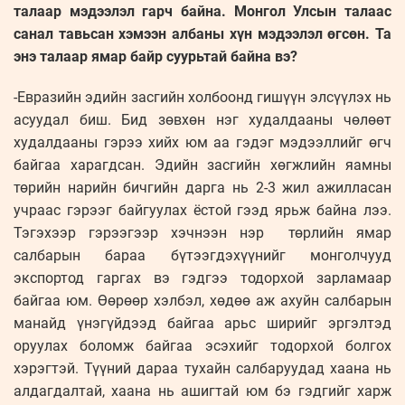
талаар мэдээлэл гарч байна. Монгол Улсын талаас
санал тавьсан хэмээн албаны хүн мэдээлэл өгсөн. Та
энэ талаар ямар байр суурьтай байна вэ?
-Евразийн эдийн засгийн холбоонд гишүүн элсүүлэх нь
асуудал биш. Бид зөвхөн нэг худалдааны чөлөөт
худалдааны гэрээ хийх юм аа гэдэг мэдээллийг өгч
байгаа харагдсан. Эдийн засгийн хөгжлийн яамны
төрийн нарийн бичгийн дарга нь 2-3 жил ажилласан
учраас гэрээг байгуулах ёстой гээд ярьж байна лээ.
Тэгэхээр гэрээгээр хэчнээн нэр төрлийн ямар
салбарын бараа бүтээгдэхүүнийг монголчууд
экспортод гаргах вэ гэдгээ тодорхой зарламаар
байгаа юм. Өөрөөр хэлбэл, хөдөө аж ахуйн салбарын
манайд үнэгүйдээд байгаа арьс ширийг эргэлтэд
оруулах боломж байгаа эсэхийг тодорхой болгох
хэрэгтэй. Түүний дараа тухайн салбаруудад хаана нь
алдагдалтай, хаана нь ашигтай юм бэ гэдгийг харж