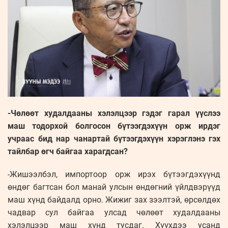
-Чөлөөт худалдааны хэлэлцээр гэдэг гарал үүслээ
маш тодорхой болгосон бүтээгдэхүүн орж ирдэг
учраас бид нар чанартай бүтээгдэхүүн хэрэглэнэ гэх
тайлбар өгч байгаа харагдсан?
-Жишээлбэл, импортоор орж ирэх бүтээгдэхүүнд
өндөг багтсан бол манай улсын өндөгний үйлдвэрүүд
маш хүнд байдалд орно. Жижиг зах зээлтэй, өрсөлдөх
чадвар сул байгаа улсад чөлөөт худалдааны
хэлэлцээр маш хүнд тусдаг. Хүүхдээ усанд