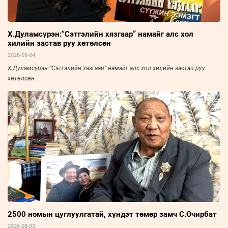
Х.Дуламсүрэн:“Сэтгэлийн хязгаар” намайг алс хол
хилийн застав руу хөтөлсөн
2026-08-04
Х.Дуламсүрэн:“Сэтгэлийн хязгаар” намайг алс хол хилийн застав руу
хөтөлсөн
2500 номын цуглуулгатай, хүндэт төмөр замч С.Очирбат
2026-08-03