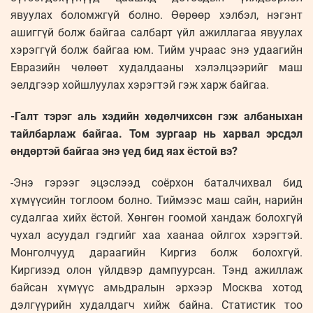
явуулах боломжгүй болно. Өөрөөр хэлбэл, нэгэнт
ашиггүй болж байгаа салбарт үйл ажиллагаа явуулах
хэрэггүй болж байгаа юм. Тийм учраас энэ удаагийн
Евразийн чөлөөт худалдааны хэлэлцээрийг маш
эелдгээр хойшлуулах хэрэгтэй гэж харж байгаа.
-Галт тэрэг аль хэдийн хөдөлчих­сөн гэж албаныхан
тайлбарлаж байгаа. Том зургаар нь харвал эрсдэл
өндөртэй байгаа энэ үед бид яах ёстой вэ?
-Энэ гэрээг эцэслээд соёрхон баталчихвал бид
хүмүүсийн тоглоом болно. Тиймээс маш сайн, нарийн
судалгаа хийх ёстой. Хөнгөн гоомой хандаж болохгүй
чухал асуудал гэдгийг хаа хаанаа ойлгох хэрэгтэй.
Монголчууд дараагийн Киргиз болж болохгүй.
Киргизэд олон үйлдвэр дампуурсан. Тэнд ажиллаж
байсан хүмүүс амьдралын эрхээр Москва хотод
дэлгүүрийн худалдагч хийж байна. Статистик тоо