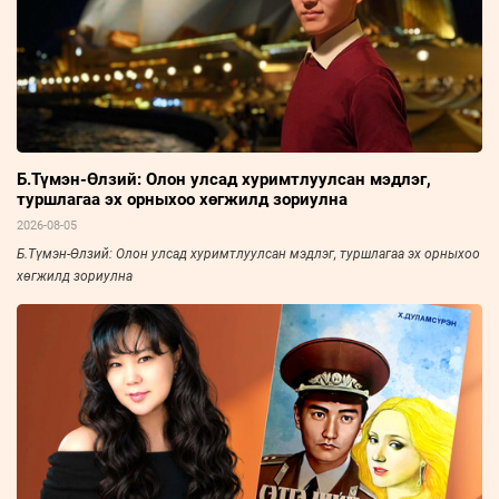
Б.Түмэн-Өлзий: Олон улсад хуримтлуулсан мэдлэг,
туршлагаа эх орныхоо хөгжилд зориулна
2026-08-05
Б.Түмэн-Өлзий: Олон улсад хуримтлуулсан мэдлэг, туршлагаа эх орныхоо
хөгжилд зориулна