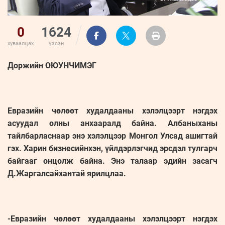
0
1624
хуваалцах
үзсэн
Доржийн ОЮУНЧИМЭГ
Евразийн чөлөөт худалдааны хэлэлцээрт нэгдэх
асуудал олны анхааралд байна. Албаныханы
тайлбарласнаар энэ хэлэлцээр Монгол Улсад ашигтай
гэх. Харин бизнесийнхэн, үйлдэрлэгчид эрсдэл тулгарч
байгааг онцолж байна. Энэ талаар эдийн засагч
Д.Жаргалсайхантай ярилцлаа.
-Евразийн чөлөөт худалдааны хэлэлцээрт нэгдэх