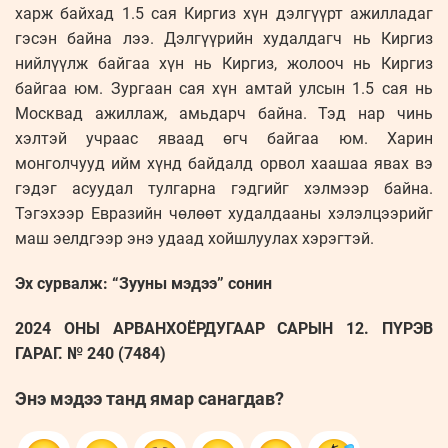
харж байхад 1.5 сая Киргиз хүн дэлгүүрт ажилладаг
гэсэн байна лээ. Дэлгүүрийн худалдагч нь Киргиз
нийлүүлж байгаа хүн нь Киргиз, жолооч нь Киргиз
байгаа юм. Зургаан сая хүн амтай улсын 1.5 сая нь
Москвад ажиллаж, амьдарч байна. Тэд нар чинь
хэлтэй учраас яваад өгч байгаа юм. Харин
монголчууд ийм хүнд байдалд орвол хаашаа явах вэ
гэдэг асуудал тулгарна гэдгийг хэлмээр байна.
Тэгэхээр Евразийн чөлөөт худалдааны хэлэлцээрийг
маш эелдгээр энэ удаад хойшлуулах хэрэгтэй.
Эх сурвалж: “Зууны мэдээ” сонин
2024 ОНЫ АРВАНХОЁРДУГААР САРЫН 12. ПҮРЭВ
ГАРАГ. № 240 (7484)
Энэ мэдээ танд ямар санагдав?