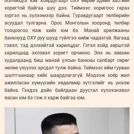
болчихдог юм. Хоёрдугаарт ОХУ өөрөө эдийн засгийн
хоригтой байгаа шүү дээ. Тиймээс хоригоос гарах
хүртэл нь хүлээмээр байна. Гуравдугаарт төлбөрийн
асуудал тулгарна. Орос Монголын хооронд төлбөр
тооцоогоо яаж хийх юм бэ. Манай арилжааны
банкнууд ОХУ руу шууд гүйлгээ хийж чадахгүй. Яагаад
гэвэл, тэд дэлхийтэй харилцдаг. Гэтэл хойд хөрштэй
харилцаад эхлэвэл хоригт орчихно. Энэ нь зөвхөн
худалдаанд биш манай улсын банкны салбарт сөрөг
нөлөө үзүүлэх эрсдэл тулж байна. Тиймээс ийм гурван
шалтгаанаар хийх шаардлагагүй. Мэдээж хоёр жил
ажилласан хүмүүсийн хөдөлмөр зүтгэлийг нь үнэлж
байна. Гэхдээ дайн байлдаан дуустал хүлээзнэвэл
яасан юм бэ гэж л харж байгаа юм.