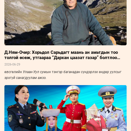
Д.Ням-Очир: Хорьдол Сарьдагт маань ан амьтдын тоо
толгой өсөж, утгаараа “Дархан цаазат газар” болтлоо
хөгжсөнд сэтгэл бахдаж явдаг
2026-06-29
өвсгөлийн Улаан-Уул сумын тэнгэр баганадан сүндэрлэх өндөр уулсыг
эрхгүй санагдуулам ажээ.