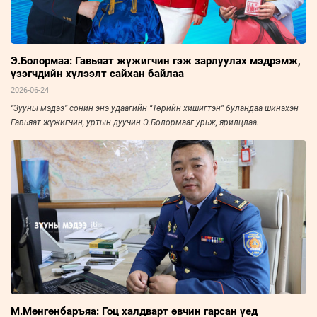
Э.Болормаа: Гавьяат жүжигчин гэж зарлуулах мэдрэмж,
үзэгчдийн хүлээлт сайхан байлаа
2026-06-24
“Зууны мэдээ” сонин энэ удаагийн “Төрийн хишигтэн” буландаа шинэхэн
Гавьяат жүжигчин, уртын дуучин Э.Болормааг урьж, ярилцлаа.
М.Мөнгөнбаръяа: Гоц халдварт өвчин гарсан үед