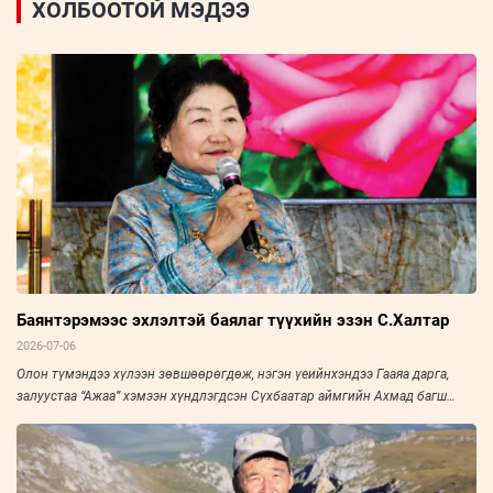
ХОЛБООТОЙ МЭДЭЭ
Баянтэрэмээс эхлэлтэй баялаг түүхийн эзэн С.Халтар
2026-07-06
Олон түмэндээ хүлээн зөвшөөрөгдөж, нэгэн үеийнхэндээ Гааяа дарга,
залуустаа “Ажаа” хэмээн хүндлэгдсэн Сүхбаатар аймгийн Ахмад багш
нарын холбооны тэргүүн, Үйлчилгээний гавьяат ажилтан С.Халтарыг
“Зууны мэдээ” сонин “Амьдралын тойрог” буландаа урьж, ярилцлаа. Эрч
хүч дүүрэн амьдарсан эрхэм хүний ярианаас улс, орны нийгэм, эдийн
засаг, улс төрийн амьдралын нэгэн үе ихэд тодхон харагдана.