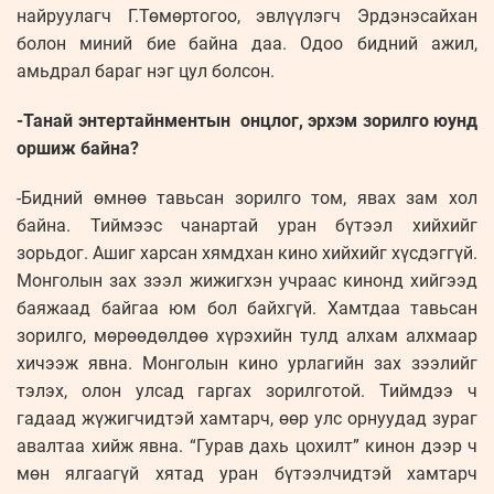
найруулагч Г.Төмөртогоо, эвлүүлэгч Эрдэнэсайхан
болон миний бие байна даа. Одоо бидний ажил,
амьдрал бараг нэг цул болсон.
-Танай энтертайнментын онцлог, эрхэм зорилго юунд
оршиж байна?
-Бидний өмнөө тавьсан зорилго том, явах зам хол
байна. Тиймээс чанартай уран бүтээл хийхийг
зорьдог. Ашиг харсан хямдхан кино хийхийг хүсдэггүй.
Монголын зах зээл жижигхэн учраас кинонд хийгээд
баяжаад байгаа юм бол байхгүй. Хамтдаа тавьсан
зорилго, мөрөөдөлдөө хүрэхийн тулд алхам алхмаар
хичээж явна. Монголын кино урлагийн зах зээлийг
тэлэх, олон улсад гаргах зорилготой. Тиймдээ ч
гадаад жүжигчидтэй хамтарч, өөр улс орнуудад зураг
авалтаа хийж явна. “Гурав дахь цохилт” кинон дээр ч
мөн ялгаагүй хятад уран бүтээлчидтэй хамтарч