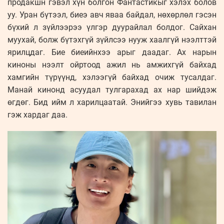
продакшн гэвэл хүн болгон Фантастикыг хэлэх болов
уу. Уран бүтээл, биеэ авч яваа байдал, нөхөрлөл гэсэн
бүхий л зүйлээрээ үлгэр дуурайлал болдог. Сайхан
муухай, болж бүтэхгүй зүйлсээ нууж хаалгүй нээлттэй
ярилцдаг. Бие биеийнхээ арыг даадаг. Ах нарын
киноны нээлт ойртоод ажил нь амжихгүй байхад
хамгийн түрүүнд, хэлээгүй байхад очиж тусалдаг.
Манай кинонд асуудал тулгарахад ах нар шийдэж
өгдөг. Бид ийм л харилцаатай. Энийгээ хувь тавилан
гэж хардаг даа.