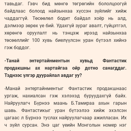
тавьдаг. Гэвч бид мөнгө төгрөгийн бололцоогүй
байдлаас болоод найзынхаа хүссэн зүйлийг хийж
чаддаггүй. Төсөөлөл бодит байдал хоёр нь алд,
дэлмээр зөрөх үе бий. Удахгүй зураг авалт, гүйцэтгэл,
хөрөнгө оруулалт нь тэнцэж ирээд найзынхаа
төсөөллийг 100 хувь биелүүлсэн уран бүтээл хийнэ
гэж боддог.
-Танай энтертайнментын хувьд Фантастик
продакшны ах нартайгаа ойр дотно санагддаг.
Тэднээс үлгэр дуурайлал авдаг уу?
-Манай энтертайнментыг Фантастик продакшнаас
ургаж, нахиалсан гэж хэлэхэд буруудахгүй байх.
Найруулагч Бүрнээ маань Б.Тамираа ахын гарын
шавь. Фантастикыг уран бүтээлээ хийж эхэлсэн
цагаас л Бүрнээ туслах найруулагчаар ажилласан. Их
ч зүйл сурсан. Энэ цаг үеийн Монголын номер нэг