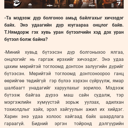
-Та мэдээж дүр болгоноо амьд байлгахыг хичээдэг
байх. Энэ удаагийн дүр юугаараа онцлог байв.
Т.Нямдорж гэх хувь уран бүтээлчийн хэд дэх уран
бүтээл болж байна?
-Миний хувьд бүтээсэн дүр болгоныхоо ялгаа,
онцлогийг нь гаргаж ирэхийг хичээдэг. Энэ удаа
цахим мөрийтэй тоглоомд донтсон залуугийн дүрийг
бүтээсэн. Мөрийтэй тоглоомд донтсоноороо ганц
өөрийгөө төдийгүй гэр бүлээ хэрхэн сүйрүүлж, ямар
шалбаагт унадагийг харуулахыг зорилоо. Мэдээж
бүтээж байгаа дүрээ маш сайн судалж, тэр
мэргэжлийн хүмүүстэй зорьж уулзах, адилхан
тохиолдлыг хайх, эрэл хайгуулын ажил их хийдэг.
Харин энэ удаа холоос хайгаад байх шаардлага
гараагүй. Бидний эргэн тойронд дэлгүүрийн