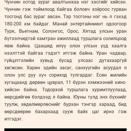
Чунчин хотод зураг авалтынхаа нэг хэсгийг хийсэн.
Чунчин гэж тоймлоод байгаа боловч хоёроос гурван
тосгонд бас зураг авсан. Тэр тосгоны нэг нь л гэхэд
180-200 км байдаг. Манай энтертайнмент одоогоор
Турк, Вьетнам, Солонгос, Орос, Хятад улсын уран
бүтээлчидтэй хамтран ажиллаад туршлага солилцоод
явж байна. Цаашид илүү олон улсын үүд хаалга
нээлттэй байгаа гэдэгт итгэж байна. Уран чадвар,
гүйцэтгэлийн хувьд бусад улсаас дутахааргүй
хөгжсөн. Харин эдийн засаг, санхүүгийн асуудал л
олон улс руу хүч сориход тулгардаг. Есөн жилийн
хугацаанд дөрвөн цуврал, 11 бүрэн хэмжээний кино
хийсэн байна. Тодорхой туршлага хуримтлуулаад,
өөрсдийгөө бэлдээд л байна. Юуны тулд энэ бүхнийг
туулж, хөдөлмөрлөснийг бурхан тэнгэр хараад, бид
өөрсдөөрөө бахархаад сууж байх цаг ирнэ гэж
итгэдэг.