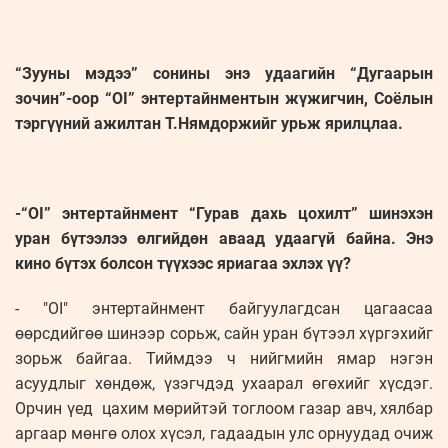
“Зууны мэдээ” сонины энэ удаагийн “Дугаарын
зочин”-оор “OI” энтертайнментын жүжигчин, Соёлын
тэргүүний ажилтан Т.Нямдоржийг урьж ярилцлаа.
-“OI” энтертайнмент “Гурав дахь цохилт” шинэхэн
уран бүтээлээ өлгийдөн аваад удаагүй байна. Энэ
кино бүтэх болсон түүхээс яриагаа эхлэх үү?
- "OI" энтертайнмент байгуулагдсан цагаасаа
өөрсдийгөө шинээр сорьж, сайн уран бүтээл хүргэхийг
зорьж байгаа. Тиймдээ ч нийгмийн ямар нэгэн
асуудлыг хөндөж, үзэгчдэд ухаарал өгөхийг хүсдэг.
Орчин үед цахим мөрийтэй тоглоом газар авч, хялбар
аргаар мөнгө олох хүсэл, гадаадын улс орнуудад очиж