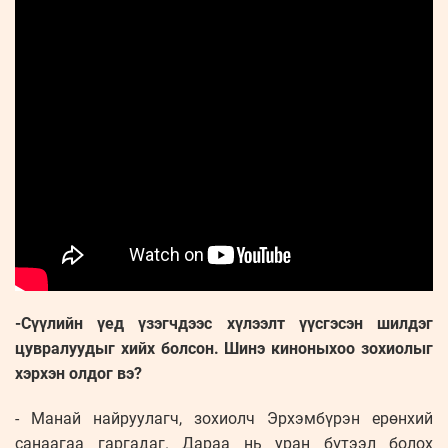
-Сүүлийн үед үзэгчдээс хүлээлт үүсгэсэн шилдэг
цувралуудыг хийх болсон. Шинэ киноныхоо зохиолыг
хэрхэн олдог вэ?
- Манай найруулагч, зохиолч Эрхэмбүрэн ерөнхий
санаагаа гаргадаг. Дараа нь уран бүтээл болох