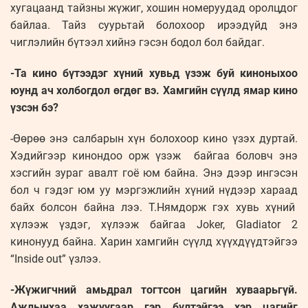
хугацаанд тайзны жүжиг, хошин номеруудад оролцдог
байлаа. Тайз суурьтай болохоор ирээдүйд энэ
чиглэлийн бүтээл хийнэ гэсэн бодол бол байдаг.
-Та кино бүтээдэг хүний хувьд үзэж буй киноныхоо
юунд ач холбогдол өгдөг вэ. Хамгийн сүүлд ямар кино
үзсэн бэ?
-Өөрөө энэ салбарын хүн болохоор кино үзэх дуртай.
Хэдийгээр кинондоо орж үзэж байгаа боловч энэ
хэсгийн зураг авалт гоё юм байна. Энэ дээр ингэсэн
бол ч гэдэг юм уу мэргэжлийн хүний нүдээр хараад
байх болсон байна лээ. Т.Нямдорж гэх хувь хүний
хүлээж үздэг, хүлээж байгаа Joker, Gladiator 2
кинонууд байна. Харин хамгийн сүүлд хүүхдүүдтэйгээ
“Inside out” үзлээ.
-Жүжигчний амьдрал тогтсон цагийн хуваарьгүй.
Ажлынхаа хажуугаар гэр бүлтэйгээ хэр цагийг