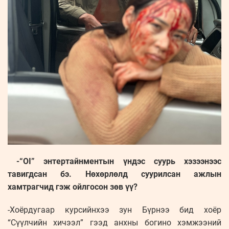
-“OI” энтертайнментын үндэс суурь хэзээнээс
тавигдсан бэ. Нөхөрлөлд суурилсан ажлын
хамтрагчид гэж ойлгосон зөв үү?
-Хоёрдугаар курсийнхээ зун Бүрнээ бид хоёр
“Сүүлчийн хичээл” гээд анхны богино хэмжээний