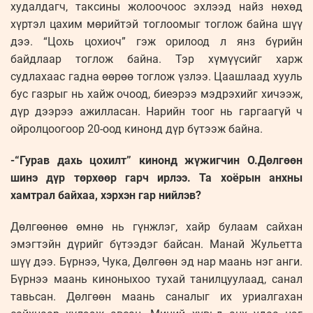
худалдагч, таксины жолоочоос эхлээд найз нөхөд
хүртэл цахим мөрийтэй тоглоомыг тоглож байна шүү
дээ. “Цохь цохиоч” гэж орилоод л янз бүрийн
байдлаар тоглож байна. Тэр хүмүүсийг харж
судлахаас гадна өөрөө тоглож үзлээ. Цаашлаад хууль
бус газрыг нь хайж очоод, биеэрээ мэдрэхийг хичээж,
дүр дээрээ ажилласан. Нарийн тоог нь гаргаагүй ч
ойролцоогоор 20-оод кинонд дүр бүтээж байна.
-“Гурав дахь цохилт” кинонд жүжигчин О.Дөлгөөн
шинэ дүр төрхөөр гарч ирлээ. Та хоёрын анхны
хамтрал байхаа, хэрхэн гар нийлэв?
Дөлгөөнөө өмнө нь гүнжлэг, хайр булаам сайхан
эмэгтэйн дүрийг бүтээдэг байсан. Манай Жульетта
шүү дээ. Бүрнээ, Чука, Дөлгөөн эд нар маань нэг анги.
Бүрнээ маань киноныхоо тухай танилцуулаад, санал
тавьсан. Дөлгөөн маань саналыг их уриалгахан