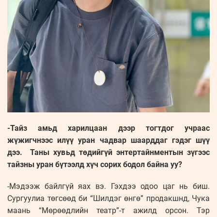
-Тайз амьд харилцаан дээр тогтдог учраас
жүжигчнээс илүү уран чадвар шаарддаг гэдэг шүү
дээ. Таны хувьд төдийгүй энтертайнментын зүгээс
тайзны уран бүтээлд хүч сорих бодол байна уу?
-Мэдээж байлгүй яах вэ. Гэхдээ одоо цаг нь биш.
Сургуулиа төгсөөд би “Шилдэг өнгө” продакшнд, Чука
маань “Мөрөөдлийн театр”-т ажилд орсон. Тэр