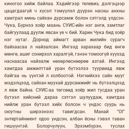
киногоо хийж байлаа. Хэдийгээр телевиз, дэлгэцээр
цацагдаагүй ч хүсэл тэмүүлэл дүүрэн насны анхны
хамтрал минь сайхан дурсамж болон сэтгэлд үлдсэн.
Чука, Бүрнээ хоёр маань СУИС-ийн нэг анги, хамтлаг
байгуулаад дуулж явсан үе ч бий. Харин Чука бид хоёр
нэг нутаг. Дорнод аймагт арван жилийн сурагч
байхаасаа л найзалсан. Ингээд харахаар бид өнгө
мөнгө, ашиг сонирхол харалгүй, гэнэн томоогүй хүүхэд
наснаасаа найзалж нөхөрлөснөөрөө азтай. Ингээд
хамтдаа амжилттай уран бүтээлээ туурвиад явж
байгаа нь үүнтэй л холбоотой. Нэгнийхээ сайн мууг
мэдэлцээд, сайхан муухай дурсамжийг нь бүтээлцээд
л явж байна. СУИС-аа төгсөөд хоёр жил тусдаа уран
бүтээл хийсний дараа сэтгэл шулуудаж, хамтдаа
нийлж уран бүтээл хийх болсон ч үндэс суурь нь
оюутны ширээнээс тавигдсан. Манай “OI”
энтертайнмент одоо үндсэн, албан ёсны гэвэл таван
гишүүнтэй. Болорчулуун, Эрхэмбүрэн, туслах