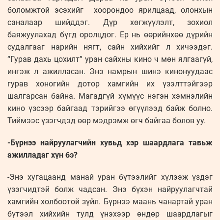
боломжтой эсэхийг хоорондоо ярилцаад, олонхын
саналаар шийддэг. Дүр хөгжүүлэлт, зохиол
баяжуулахад бүгд оролцдог. Ер нь өөрийнхөө дүрийн
судалгааг нарийн нягт, сайн хийхийг л хичээдэг.
“Гурав дахь цохилт” уран сайхны кино ч мөн ялгаагүй,
ингэж л ажилласан. Энэ намрын шинэ кинонуудаас
гурав хоногийн дотор хамгийн их үзэлттэйгээр
шалгарсан байна. Магадгүй хүмүүс нэгэн хэмнэлийн
кино үзсээр байгаад тэрийгээ өгүүлээд байж болно.
Тиймээс үзэгчдэд өөр мэдрэмж өгч байгаа болов уу.
-Бүрнээ найруулагчийн хувьд хэр шаардлага тавьж
ажилладаг хүн бэ?
-Энэ хугацаанд манай уран бүтээлийг хүлээж үздэг
үзэгчидтэй болж чадсан. Энэ бүхэн найруулагчтай
хамгийн холбоотой зүйл. Бүрнээ маань чанартай уран
бүтээл хийхийн тулд үнэхээр өндөр шаардлагыг