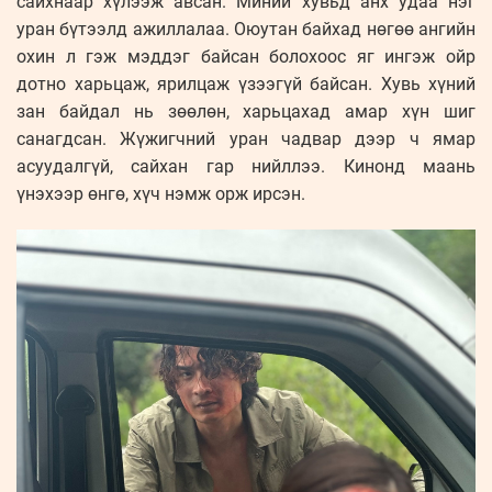
сайхнаар хүлээж авсан. Миний хувьд анх удаа нэг
уран бүтээлд ажиллалаа. Оюутан байхад нөгөө ангийн
охин л гэж мэддэг байсан болохоос яг ингэж ойр
дотно харьцаж, ярилцаж үзээгүй байсан. Хувь хүний
зан байдал нь зөөлөн, харьцахад амар хүн шиг
санагдсан. Жүжигчний уран чадвар дээр ч ямар
асуудалгүй, сайхан гар нийллээ. Кинонд маань
үнэхээр өнгө, хүч нэмж орж ирсэн.