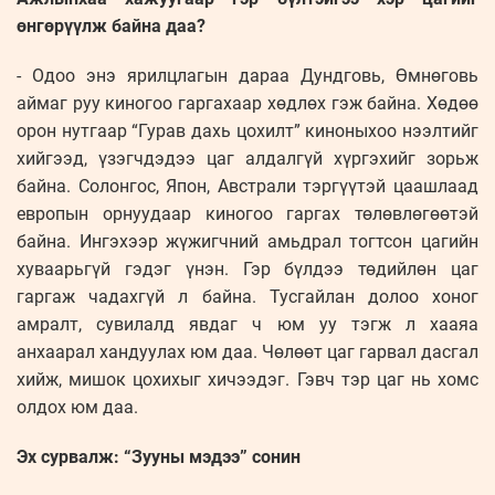
өнгөрүүлж байна даа?
- Одоо энэ ярилцлагын дараа Дундговь, Өмнөговь
аймаг руу киногоо гаргахаар хөдлөх гэж байна. Хөдөө
орон нутгаар “Гурав дахь цохилт” киноныхоо нээлтийг
хийгээд, үзэгчдэдээ цаг алдалгүй хүргэхийг зорьж
байна. Солонгос, Япон, Австрали тэргүүтэй цаашлаад
европын орнуудаар киногоо гаргах төлөвлөгөөтэй
байна. Ингэхээр жүжигчний амьдрал тогтсон цагийн
хуваарьгүй гэдэг үнэн. Гэр бүлдээ төдийлөн цаг
гаргаж чадахгүй л байна. Тусгайлан долоо хоног
амралт, сувилалд явдаг ч юм уу тэгж л хааяа
анхаарал хандуулах юм даа. Чөлөөт цаг гарвал дасгал
хийж, мишок цохихыг хичээдэг. Гэвч тэр цаг нь хомс
олдох юм даа.
Эх сурвалж: “Зууны мэдээ” сонин