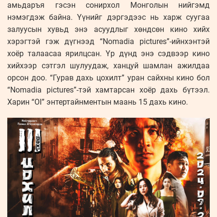
амьдаръя гэсэн сонирхол Монголын нийгэмд
нэмэгдэж байна. Үүнийг дэргэдээс нь харж суугаа
залуусын хувьд энэ асуудлыг хөндсөн кино хийх
хэрэгтэй гэж дүгнээд “Nomadia pictures”-ийнхэнтэй
хоёр талаасаа ярилцсан. Үр дүнд энэ сэдвээр кино
хийхээр сэтгэл шулуудаж, ханцуй шамлан ажилдаа
орсон доо. “Гурав дахь цохилт” уран сайхны кино бол
“Nomadia pictures”-тэй хамтарсан хоёр дахь бүтээл.
Харин “OI” энтертайнментын маань 15 дахь кино.