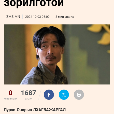
зорилготой
ҮНДЭСНИЙ
ВИДЕО
Бизнес
ФОТО
МЭДЭЭЛЛИЙН
хөгжил
ZUUNII
ТӨВ
Leaderships
ZMS.MN
2024-10-03 06:00
8 мин унших
УРЛАГ
MEDEE
forum
Бүртгүүлэх
WEEKLY
Нэвтрэх
0
1687
хуваалцах
үзсэн
Пүрэв-Очирын ЛХАГВАЖАРГАЛ