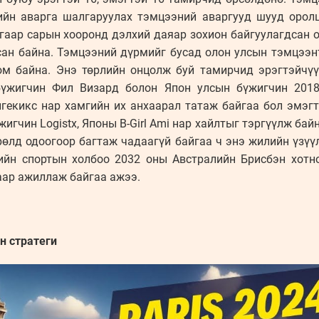
ийн аварга шалгаруулах тэмцээний аваргууд шууд оролц
угаар сарын хооронд дэлхий даяар зохион байгуулагдсан 
ан байна. Тэмцээний дүрмийг бусад олон улсын тэмцээнт
юм байна. Энэ төрлийн онцолж буй тамирчид эрэгтэйчүү
бүжигчин Фил Визард болон Япон улсын бүжигчин 201
гекикс нар хамгийн их анхаарал татаж байгаа бол эмэг
игчин Logistx, Японы B-Girl Ami нар хайлтыг тэргүүлж бай
өлд одоогоор багтаж чадаагүй байгаа ч энэ жилийн үзүү
ийн спортын холбоо 2032 оны Австралийн Брисбэн хотно
аар ажиллаж байгаа ажээ.
н стратеги