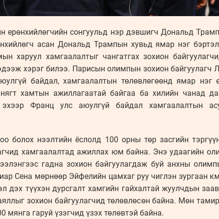
ын ерөнхийлөгчийн сонгуульд нэр дэвшигч Дональд Трам
өнхийлөгч асан Дональд Трампын хувьд ямар нэг бэртэл
ын харуул хамгаалалтыг чангатгах зохион байгуулагчи
эдээж хэрэг билээ. Парисын олимпын зохион байгуулагч 
аюулгүй байдал, хамгаалалтын төлөвлөгөөнд ямар нэг ө
нягт хамтын ажиллагаатай байгаа ба хилийн чанад да
 эхээр Франц улс аюулгүй байдал хамгаалалтын асу
оо болох нээлтийн ёслолд 100 орны төр засгийн тэргүү
агчид хамгаалалтад ажиллах юм байна. Энэ удаагийн о
рээлэнгээс гадна зохион байгуулагдаж буй анхны олим
иар Сена мөрнөөр Эйфелийн цамхаг руу чиглэн зургаан км
 дэх түүхэн дурсгалт хамгийн гайхалтай жуулчдын заав
аяллыг зохион байгуулагчид төлөвлөсөн байна. Мөн тамир
0 мянга гаруй үзэгчид үзэх төлөвтэй байна.