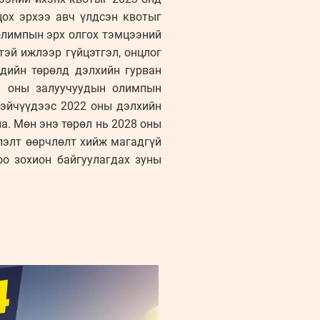
ох эрхээ авч үлдсэн квотыг
олимпын эрх олгох тэмцээний
эй ижлээр гүйцэтгэл, онцлог
дийн төрөлд дэлхийн гурван
8 оны залуучуудын олимпын
тэйчүүдээс 2022 оны дэлхийн
на. Мөн энэ төрөл нь 2028 оны
лэлт өөрчлөлт хийж магадгүй
о зохион байгуулагдах зуны