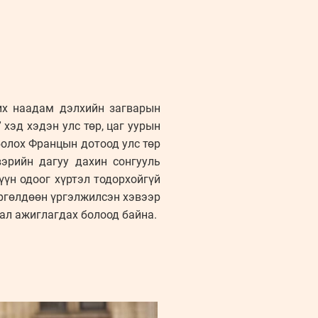
их наадам дэлхийн загварын
хэд хэдэн улс төр, цаг уурын
болох Францын дотоод улс төр
эрийн дагуу дахин сонгууль
үүн одоог хүртэл тодорхойгүй
өргөлдөөн үргэлжилсэн хэвээр
ал ажиглагдах болоод байна.