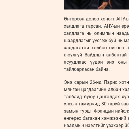
Өнгөрсөн долоо хоногт АНУ-
халдлага гарсан. АНУ-ын ер
халдлага нь олимпын наадм
шаардлагыг үүсгэж буй нь м
халдагатай холбоотойгоор 
аюулгүй байдлын албантай 
асуудлаас үүдэн энэ оны
тайлбарласан байна.
Энэ сарын 26-нд Парис хотн
мянган цагдаагийн албан ха
талбайд буюу цэнгэлдэх хү
улсын тамирчид 80 гаруй зав
замын турш Францын нийслэл
өнгөрөх багахан хэмжээний 
наадмын нээлтийг үзэхээр 30