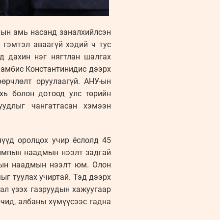
пын амь насанд заналхийлсэн
 гэмтэл аваагүй хэдий ч тус
д дахин нэг нягтлан шалгах
Ламбис Константинидис дээрх
өрчлөлт оруулаагүй. АНУ-ын
хь болон дотоод улс төрийн
удлыг чангатгасан хэмээн
нүүд оролцох учир ёслолд 45
лимпын наадмын нээлт задгай
пын наадмын нээлт юм. Олон
ыг туулах учиртай. Тэд дээрх
ал үзэх газруудын хажуугаар
чид, албаны хүмүүсээс гадна