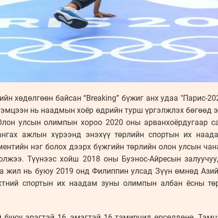
ийн хөдөлгөөн байсан “Breaking” бүжиг анх удаа "Парис-2
тэмцээн нь наадмын хоёр өдрийн турш үргэлжлэх бөгөөд э
лон улсын олимпын хороо 2020 оны арванхоёрдугаар са
нгах ажлын хүрээнд энэхүү төрлийн спортын их наад
ментийн нэг болох дээрх бүжгийн төрлийн олон улсын чан
болжээ. Түүнээс хойш 2018 оны Буэнос-Айресын залууч
а жил нь буюу 2019 онд Филиппин улсад Зүүн өмнөд Ази
лхтний спортын их наадам зуны олимпын албан ёсны тө
й буюу эрэгтэй 16, эмэгтэй 16 тамирчид өрсөлдөнө. Тэмц