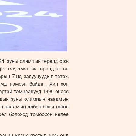
024" зуны олимпын төрөлд орж
рэгтэй, эмэгтэй төрөлд алтан
рын 7-нд залуучуудыг татах,
амд нэмсэн байдаг. Хип хоп
артай тэмцээнүүд 1990 оноос
уудын зуны олимпын наадмын
йн наадмын албан ёсны төрөл
рөл болоход томоохон нөлөө
ээний ихэнх квотыг 2023 онд