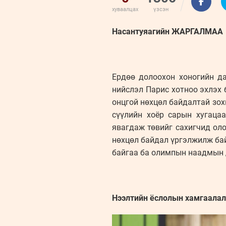
хуваалцах
үзсэн
Насантуяагийн ЖАРГАЛМАА
Ердөө долоохон хоногийн д
нийслэл Парис хотноо эхлэх 
онцгой нөхцөл байдалтай зох
сүүлийн хоёр сарын хугаца
явагдаж төвийг сахигчид оло
нөхцөл байдал үргэлжилж бай
байгаа ба олимпын наадмын 
Нээлтийн ёслолын хамгаалал