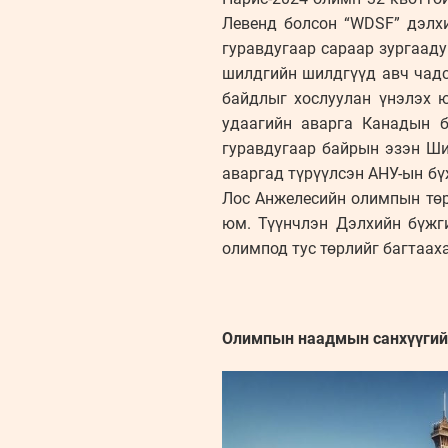
Левенд болсон “WDSF” дэлх
гуравдугаар сараар зургаад
шилдгийн шилдгүүд авч чадс
байдлыг хослуулан үнэлэх 
удаагийн аварга Канадын 
гуравдугаар байрын эзэн Ши
аваргад түрүүлсэн АНУ-ын бүж
Лос Анжелесийн олимпын төр
юм. Түүнчлэн Дэлхийн бүжг
олимпод тус төрлийг багтаах
Олимпын наадмын санхүүгий