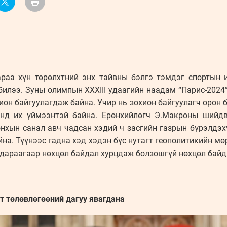
араа хүн төрөлхтний энх тайвны бэлгэ тэмдэг спортын 
билээ. Зуны олимпын XXXIII удаагийн наадам “Парис-2024” 
ион байгуулагдаж байна. Учир нь зохион байгуулагч орон 
анд их үймээнтэй байна. Ерөнхийлөгч Э.Макроны шийдв
нхын санал авч чадсан хэдий ч засгийн газрын бүрэлдэх
на. Түүнээс гадна хэд хэдэн бүс нутагт геополитикийн м
дараагаар нөхцөл байдал хурцдаж болзошгүй нөхцөл байд
т төлөвлөгөөний дагуу явагдана