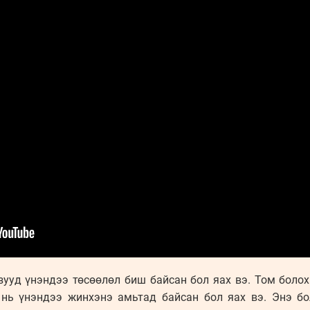
ууд үнэндээ төсөөлөл биш байсан бол яах вэ. Том болох
 нь үнэндээ жинхэнэ амьтад байсан бол яах вэ. Энэ б