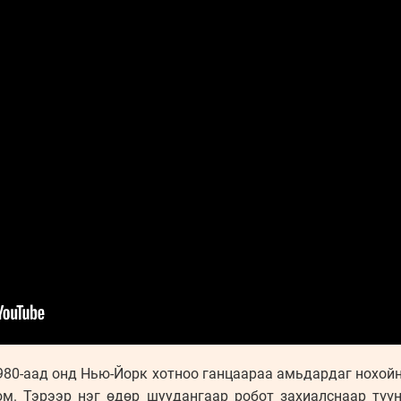
980-аад онд Нью-Йорк хотноо ганцаараа амьдардаг нохой
юм. Тэрээр нэг өдөр шуудангаар робот захиалснаар түү