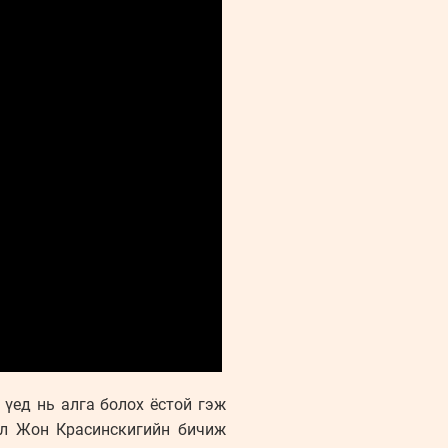
 үед нь алга болох ёстой гэж
ол Жон Красинскигийн бичиж