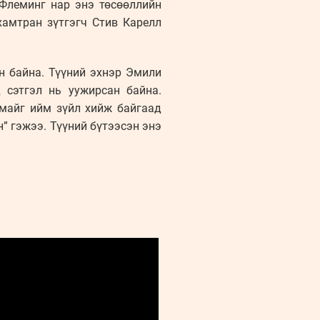
 Флеминг нар энэ төсөөллийн
хамтран зүтгэгч Стив Карелл
н байна. Түүний эхнэр Эмили
 сэтгэл нь уужирсан байна.
амайг ийм зүйл хийж байгаад
н” гэжээ. Түүний бүтээсэн энэ