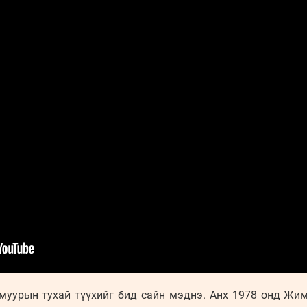
муурын тухай түүхийг бид сайн мэднэ. Анх 1978 онд Жи