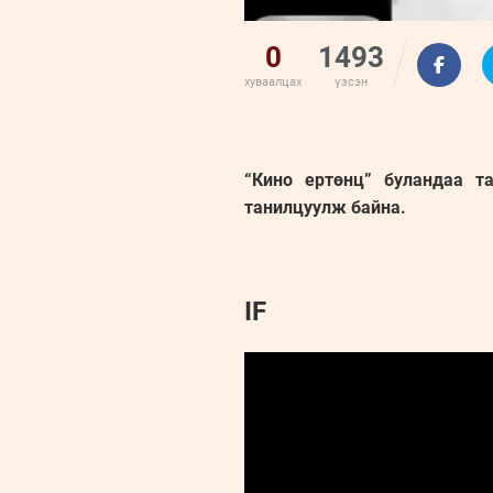
0
1493
хуваалцах
үзсэн
“Кино ертөнц” буландаа т
танилцуулж байна.
IF