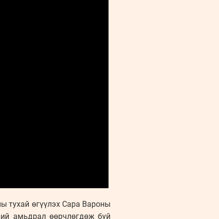
ны тухай өгүүлэх Сара Вароны
ний амьдрал өөрчлөгдөж буй