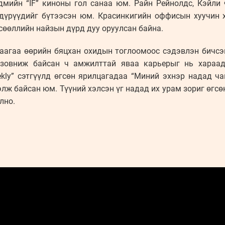
дмийн “IF” киноны гол санаа юм. Райн Рейнолдс, Кэйли
дүрүүдийг бүтээсэн юм. Красинкигийн оффисын хуучин 
өсөөллийн найзын дүрд дуу оруулсан байна.
аагаа өөрийн бяцхан охидын тоглоомоос сэдэвлэн бичсэ
зовниж байсан ч амжилттай яваа карьерыг нь хараад
eekly” сэтгүүлд өгсөн ярилцагадаа “Миний эхнэр надад ч
лж байсан юм. Түүний хэлсэн үг надад их урам зориг өгсө
лно.