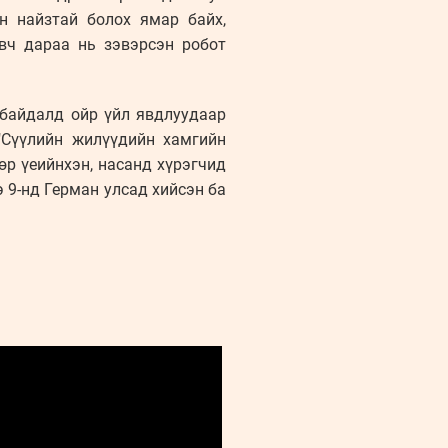
н найзтай болох ямар байх,
вч дараа нь зэвэрсэн робот
 байдалд ойр үйл явдлуудаар
 "Сүүлийн жилүүдийн хамгийн
р үеийнхэн, насанд хүрэгчид
 9-нд Герман улсад хийсэн ба