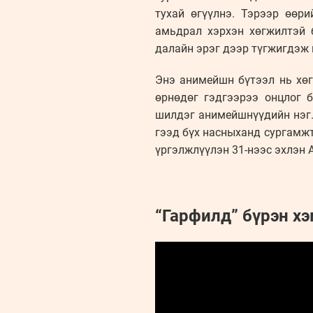
тухай өгүүлнэ. Тэрээр өөр
амьдрал хэрхэн хөгжилтэй 
далайн эрэг дээр түгжигдэж 
Энэ анимейшн бүтээл нь хөг
өрнөдөг гэдгээрээ онцлог б
шилдэг анимейшнүүдийн нэг.
гээд бүх насныханд сургамжт
үргэлжлүүлэн 31-нээс эхлэн 
“Гарфилд” бүрэн х