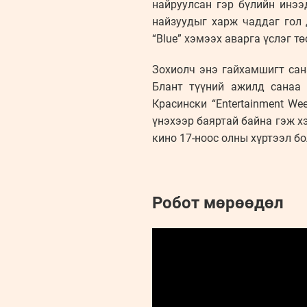
найруулсан гэр бүлийн инээ
найзуудыг харж чаддаг гол 
“Blue” хэмээх аварга үслэг т
Зохиолч энэ гайхамшигт сан
Блант түүний ажилд санаа 
Красински “Entertainment W
үнэхээр баяртай байна гэж хэ
кино 17-ноос олны хүртээл бо
Робот мөрөөдөл