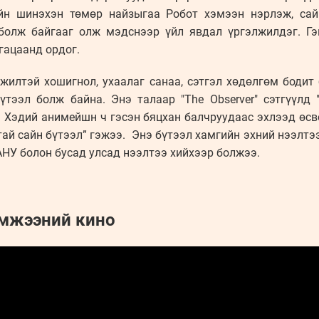
ийн шинэхэн төмөр найзыгаа Робот хэмээн нэрлэж, сай
болж байгааг олж мэдснээр үйл явдал үргэлжилдэг. Гэ
гацаанд ордог.
жилтэй хошигнол, ухаалаг санаа, сэтгэл хөдөлгөм бодит
үтээл болж байна. Энэ талаар "The Observer" сэтгүүлд
 Хэдий анимейшн ч гэсэн бяцхан балчруудаас эхлээд өсвө
ай сайн бүтээл” гэжээ. Энэ бүтээл хамгийн эхний нээлтээ
АНУ болон бусад улсад нээлтээ хийхээр болжээ.
эмжээний кино