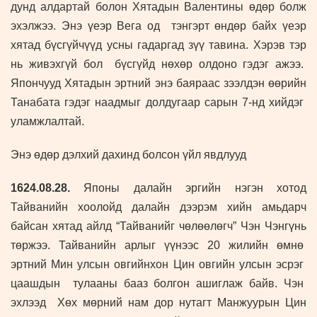
дунд алдартай болон Хятадын Валентины өдөр болж
эхэлжээ. Энэ үеэр Вега од тэнгэрт өндөр байх үеэр
хятад бүсгүйчүүд усны гадаргад зүү тавина. Хэрэв тэр
нь живэхгүй бол бүсгүйд нөхөр олдоно гэдэг ажээ.
Япончууд Хятадын эртний энэ баяраас зээлдэн өөрийн
Танабата гэдэг наадмыг долдугаар сарын 7-нд хийдэг
уламжлалтай.
Энэ өдөр дэлхий дахинд болсон үйл явдлууд
1624.08.28.
Японы далайн эргийн нэгэн хотод
Тайванийн хоолойд далайн дээрэм хийн амьдарч
байсан хятад айлд “Тайванийг чөлөөлөгч” Чэн Чэнгүнь
төржээ. Тайванийн арлыг үүнээс 20 жилийн өмнө
эртний Мин улсын овгийнхон Цин овгийн улсын эсрэг
цаашдын тулааны бааз болгон ашиглаж байв. Чэн
эхлээд Хөх мөрний нам дор нутагт Манжуурын Цин