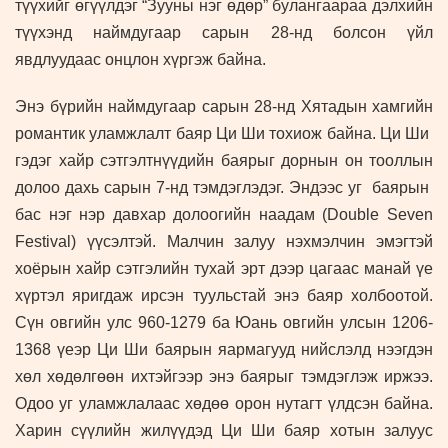
түүхийг өгүүлдэг “Зууны нэг өдөр” булангаараа
дэлхийн
түүхэ
нд наймдугаар
сарын
28
-нд болсон үйл
явдлуудаас онцлон хүргэж байна.
Энэ бүрийн наймдугаар сарын 28-нд Хятадын хамгийн
романтик уламжлалт баяр Ци Ши тохиож байна. Ци Ши
гэдэг хайр сэтгэлтнүүдийн баярыг дорнын он тооллын
долоо дахь сарын 7-нд тэмдэглэдэг. Эндээс уг баярын
бас нэг нэр давхар долоогийн наадам (Double Seven
Festival) үүсэлтэй. Малчин залуу нэхмэлчин эмэгтэй
хоёрын хайр сэтгэлийн тухай эрт дээр цагаас манай үе
хүртэл яригдаж ирсэн туульстай энэ баяр холбоотой.
Сүн овгийн улс 960-1279 ба Юань овгийн улсын 1206-
1368 үеэр Ци Ши баярын яармагууд нийслэлд нээгдэн
хөл хөдөлгөөн ихтэйгээр энэ баярыг тэмдэглэж иржээ.
Одоо уг уламжлалаас хөдөө орон нутагт үлдсэн байна.
Харин сүүлийн жилүүдэд Ци Ши баяр хотын залуус