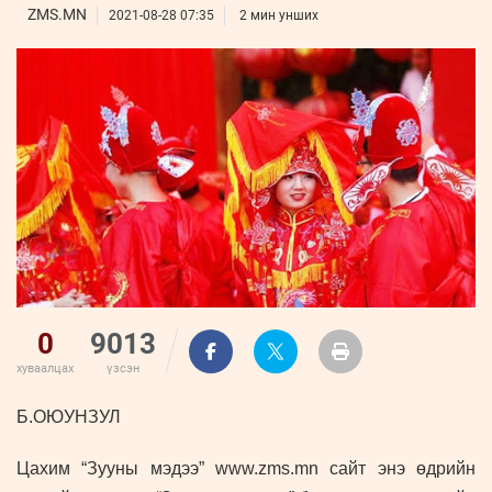
ҮНДЭСНИЙ
ВИДЕО
ZMS.MN
Бизнес
2021-08-28 07:35
2 мин унших
ФОТО
МЭДЭЭЛЛИЙН
хөгжил
ZUUNII
ТӨВ
Leaderships
УРЛАГ
MEDEE
forum
Бүртгүүлэх
WEEKLY
Нэвтрэх
0
9013
хуваалцах
үзсэн
Б.ОЮУНЗУЛ
Цахим “Зууны мэдээ” www.zms.mn сайт энэ өдрийн