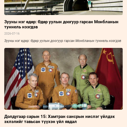
Зууны нэг өдөр: Өдөр уулын доогуур гарсан Монбланын
туннель нээгдэв
2026-07-16
Зууны нэг өдөр: Өдөр уулын доогуур гарсан Монбланын туннель нээгдэв
Долдугаар сарын 15: Хамтран сансрын нислэг үйлдэх
эхлэлийг тавьсан түүхэн үйл явдал