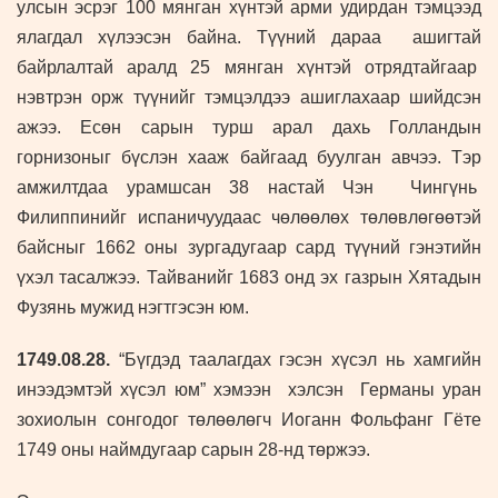
улсын эсрэг 100 мянган хүнтэй арми удирдан тэмцээд
ялагдал хүлээсэн байна. Түүний дараа ашигтай
байрлалтай аралд 25 мянган хүнтэй отрядтайгаар
нэвтрэн орж түүнийг тэмцэлдээ ашиглахаар шийдсэн
ажээ. Есөн сарын турш арал дахь Голландын
горнизоныг бүслэн хааж байгаад буулган авчээ. Тэр
амжилтдаа урамшсан 38 настай Чэн Чингүнь
Филиппинийг испаничуудаас чөлөөлөх төлөвлөгөөтэй
байсныг 1662 оны зургадугаар сард түүний гэнэтийн
үхэл тасалжээ. Тайванийг 1683 онд эх газрын Хятадын
Фузянь мужид нэгтгэсэн юм.
1749.08.28.
“Бүгдэд таалагдах гэсэн хүсэл нь хамгийн
инээдэмтэй хүсэл юм” хэмээн хэлсэн Германы уран
зохиолын сонгодог төлөөлөгч Иоганн Фольфанг Гёте
1749 оны наймдугаар сарын 28-нд төржээ.