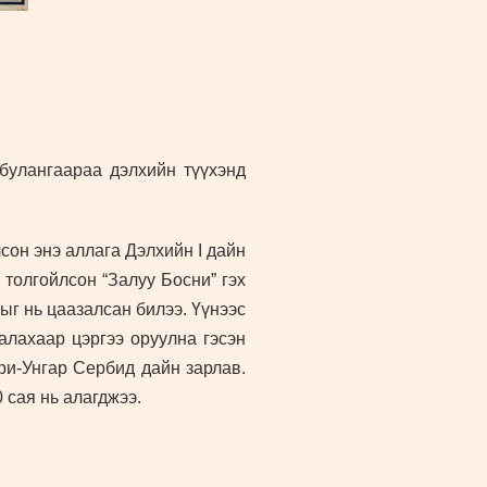
 булангаараа дэлхийн түүхэнд
он энэ аллага Дэлхийн I дайн
толгойлсон “Залуу Босни” гэх
ыг нь цаазалсан билээ. Үүнээс
алахаар цэргээ оруулна гэсэн
ри-Унгар Сербид дайн зарлав.
 сая нь алагджээ.