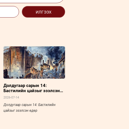
ИЛГЭЭХ
Долдугаар сарын 14:
Бастилийн цайзыг эзэлсэн
өдөр
2026-07-14
Долдугаар сарын 14: Бастилийн
цайзыг эзэлсэн өдөр