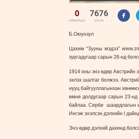
0
7676
хуваалцах
үзсэн
Б.Оюунзул
Цахим “Зууны мэдээ” www.zms
зургадугаар сарын 28-нд болс
1914 оны энэ өдөр Австрийн 
эхлэх шалтаг болжээ. Австри
нууц байгууллагынхан хөнөөсө
өмнө долдугаар сарын 23-нд 
байлаа. Серби шаардлагын их
Ингэж эхэлсэн дэлхийн I дайнд
Энэ өдөр дэлхий дахинд болс