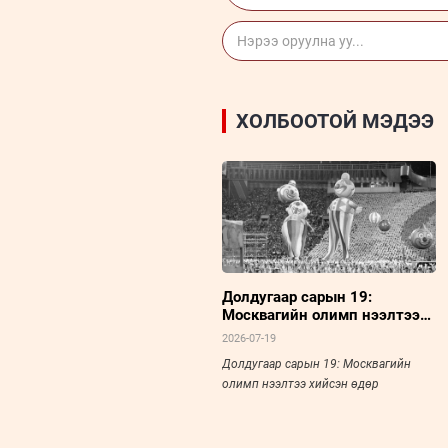
ХОЛБООТОЙ МЭДЭЭ
Долдугаар сарын 19:
Москвагийн олимп нээлтээ
хийсэн өдөр
2026-07-19
Долдугаар сарын 19: Москвагийн
олимп нээлтээ хийсэн өдөр