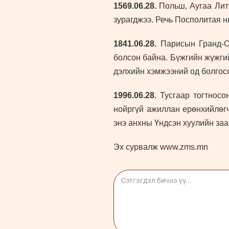
1569.06.28.
Польш, Аугаа Литв
зурагджээ. Речь Посполитая н
1841.06.28.
Парисын Гранд-Оп
болсон байна. Бүжгийн жүжгий
дэлхийн хэмжээний од болгос
1996.06.28.
Тусгаар тогтносо
нойргүй ажиллан ерөнхийлөгч
энэ анхны Үндсэн хуулийн заа
Эх сурвалж www.zms.mn