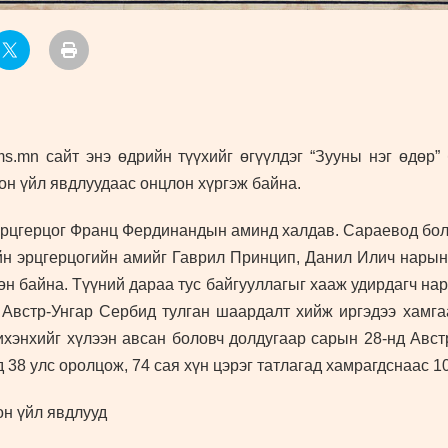
.mn сайт энэ өдрийн түүхийг өгүүлдэг “Зууны нэг өдөр”
он үйл явдлуудаас онцлон хүргэж байна.
эрцгерцог Франц Фердинандын аминд халдав. Сараевод болс
йн эрцгерцогийн амийг Гаврил Принцип, Данил Илич нарын 
н байна. Түүний дараа тус байгууллагыг хааж удирдагч нар
Австр-Унгар Сербид тулган шаардалт хийж иргэдээ хамга
энхийг хүлээн авсан боловч долдугаар сарын 28-нд Авст
 38 улс оролцож, 74 сая хүн цэрэг татлагад хамрагдснаас 10
он үйл явдлууд