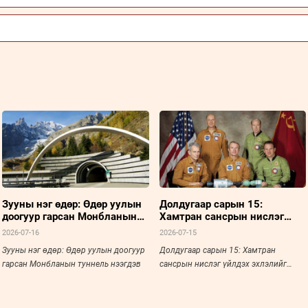
Зууны нэг өдөр: Өдөр уулын
Долдугаар сарын 15:
доогуур гарсан Монбланын
Хамтран сансрын нислэг
туннель нээгдэв
үйлдэх эхлэлийг тавьсан
2026-07-16
2026-07-15
түүхэн үйл явдал
Зууны нэг өдөр: Өдөр уулын доогуур
Долдугаар сарын 15: Хамтран
гарсан Монбланын туннель нээгдэв
сансрын нислэг үйлдэх эхлэлийг
тавьсан түүхэн үйл явдал