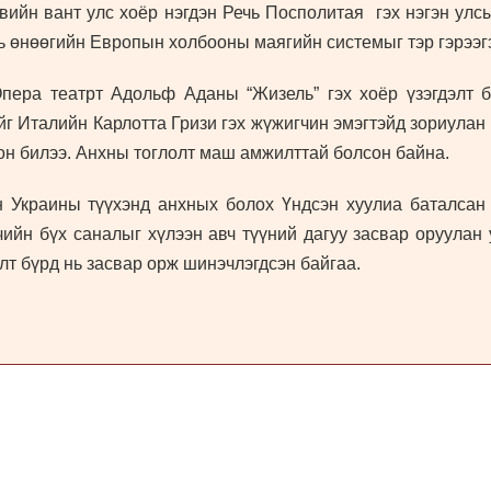
ийн вант улс хоёр нэгдэн Речь Посполитая гэх нэгэн улсы
ь өнөөгийн Европын холбооны маягийн системыг тэр гэрээгэ
ера театрт Адольф Аданы “Жизель” гэх хоёр үзэгдэлт 
г Италийн Карлотта Гризи гэх жүжигчин эмэгтэйд зориулан 
он билээ. Анхны тоглолт маш амжилттай болсон байна.
н Украины түүхэнд анхных болох Үндсэн хуулиа баталсан 
ийн бүх саналыг хүлээн авч түүний дагуу засвар оруулан 
лт бүрд нь засвар орж шинэчлэгдсэн байгаа.