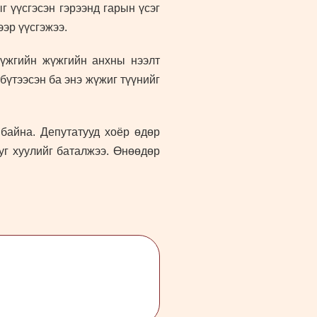
г үүсгэсэн гэрээнд гарын үсэг
эр үүсгэжээ.
бүжгийн жүжгийн анхны нээлт
бүтээсэн ба энэ жүжиг түүнийг
байна. Депутатууд хоёр өдөр
уг хуулийг баталжээ. Өнөөдөр