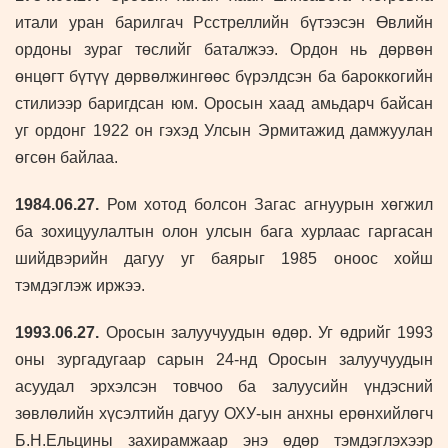
итали уран барилгач Рсстреллийн бүтээсэн Өвлийн
ордоны зураг төслийг баталжээ. Ордон нь дөрвөн
өнцөгт бүтүү дөрвөлжингөөс бүрэлдсэн ба бароккогийн
стилиээр баригдсан юм. Оросын хаад амьдарч байсан
уг ордонг 1922 он гэхэд Улсын Эрмитажид дамжуулан
өгсөн байлаа.
1984.06.27.
Ром хотод болсон Загас агнуурын хөгжил
ба зохицуулалтын олон улсын бага хурлаас гаргасан
шийдвэрийн дагуу уг баярыг 1985 оноос хойш
тэмдэглэж иржээ.
1993.06.27.
Оросын залуучуудын өдөр. Уг өдрийг 1993
оны зургадугаар сарын 24-нд Оросын залуучуудын
асуудал эрхэлсэн товчоо ба залуусийн үндэсний
зөвлөлийн хүсэлтийн дагуу ОХУ-ын анхны ерөнхийлөгч
Б.Н.Ельцины захирамжаар энэ өдөр тэмдэглэхээр