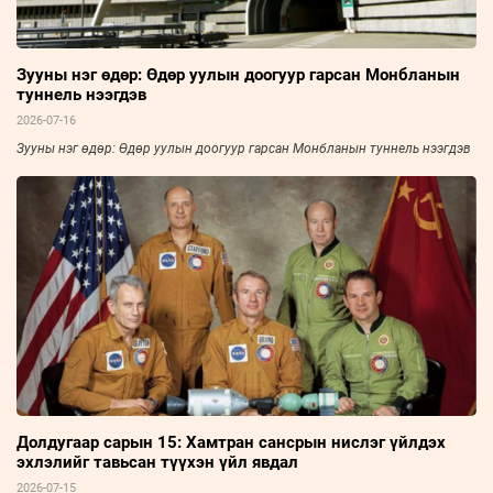
Зууны нэг өдөр: Өдөр уулын доогуур гарсан Монбланын
туннель нээгдэв
2026-07-16
Зууны нэг өдөр: Өдөр уулын доогуур гарсан Монбланын туннель нээгдэв
Долдугаар сарын 15: Хамтран сансрын нислэг үйлдэх
эхлэлийг тавьсан түүхэн үйл явдал
2026-07-15