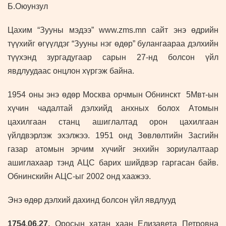
Б.Оюунзул
Цахим “Зууны мэдээ” www.zms.mn сайт энэ өдрийн
түүхийг өгүүлдэг “Зууны нэг өдөр” булангаараа дэлхийн
түүхэнд зургадугаар сарын 27-нд болсон үйл
явдлуудаас онцлон хүргэж байна.
1954 оны энэ өдөр Москва орчмын Обнинскт 5Мвт-ын
хүчин чадалтай дэлхийд анхных болох Атомын
цахилгаан станц ашиглалтад орон цахилгаан
үйлдвэрлэж эхэлжээ. 1951 онд Зөвлөлтийн Засгийн
газар атомын эрчим хүчийг энхийн зориулалтаар
ашиглахаар тэнд АЦС барих шийдвэр гаргасан байв.
Обнинскийн АЦС-ыг 2002 онд хаажээ.
Энэ өдөр дэлхий дахинд болсон үйл явдлууд
1754
.06.27.
Оросын хатан хаан Елизавета Петровна