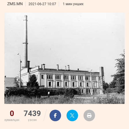
ҮНДЭСНИЙ
ВИДЕО
ZMS.MN
Бизнес
2021-06-27 10:07
1 мин унших
ФОТО
МЭДЭЭЛЛИЙН
хөгжил
ZUUNII
ТӨВ
Leaderships
УРЛАГ
MEDEE
forum
Бүртгүүлэх
WEEKLY
Нэвтрэх
0
7439
хуваалцах
үзсэн