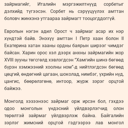
зайрмагийг, Италийн мэргэжилтнүүд сорбетыг
дэлхийд түгээсэн. Сорбет нь сэрүүцүүлэх амттан
боловч жинхэнэ утгаараа зайрмагт тооцогддоггүй.
Европын нэгэн адил Орост ч зайрмаг асар их нэр
хүндтэй байв. Энэхүү амттан I Петр хаан болон II
Екатерина хатан хааны ордны баярын ширээг чимдэг
байсан. Харин орос хэл дээрх анхны зайрмагийн жор
XVIII зууны төгсгөлд хэвлэгдсэн “Хамгийн шинэ бөгөөд
бүрэн хэмжээний хоолны ном”-д нийтлэгдсэн бөгөөд
цөцгий, өндөгний цагаан, шоколад, нимбэг, үхрийн нүд,
цангис, бөөрөлзгөнө, интоор, жүрж зэрэг орцтой
байжээ.
Монголд хэзээнээс зайрмаг орж ирсэн бол, гэхдээ
одоо монголын үндэсний үйлдвэрлэгчид олон
төрөлтэй зайрмаг үйлдвэрлэж байна. Байгалийн
зэрлэг жимсний орцтой гэдгээрээ лав монгол