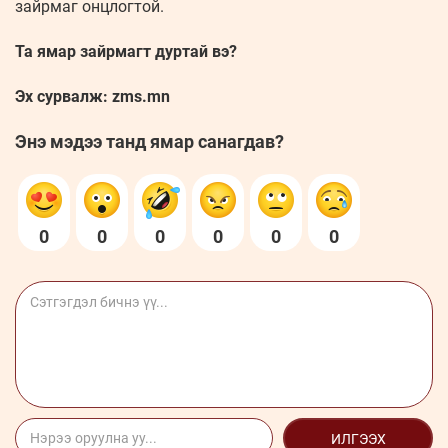
зайрмаг онцлогтой.
Та ямар зайрмагт дуртай вэ?
Эх сурвалж: zms.mn
Энэ мэдээ танд ямар санагдав?
0
0
0
0
0
0
ИЛГЭЭХ