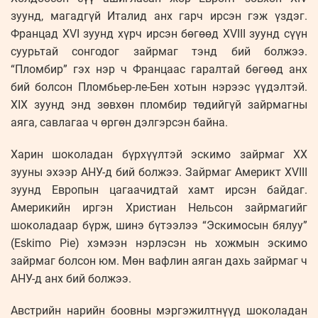
зуунд, магадгүй Италид анх гарч ирсэн гэж үздэг.
Францад XVI зуунд хүрч ирсэн бөгөөд XVIII зуунд сүүн
суурьтай сонгодог зайрмаг тэнд бий болжээ.
“Пломбир” гэх нэр ч Францаас гаралтай бөгөөд анх
бий болсон Пломбьер-ле-Бен хотын нэрээс үүдэлтэй.
XIX зуунд энд зөвхөн пломбир төдийгүй зайрмагны
аяга, савлагаа ч өргөн дэлгэрсэн байна.
Харин шоколадан бүрхүүлтэй эскимо зайрмаг XX
зууны эхээр АНУ-д бий болжээ. Зайрмаг Америкт XVIII
зуунд Европын цагаачидтай хамт ирсэн байдаг.
Америкийн иргэн Христиан Нельсон зайрмагийг
шоколадаар бүрж, шинэ бүтээлээ “Эскимосын бялуу”
(Eskimo Pie) хэмээн нэрлэсэн нь хожмын эскимо
зайрмаг болсон юм. Мөн вафлин аяган дахь зайрмаг ч
АНУ-д анх бий болжээ.
Австрийн нарийн боовны мэргэжилтнүүд шоколадан