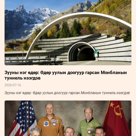
Зууны нэг өдөр: Өдөр уулын доогуур гарсан Монбланын
туннель нээгдэв
2026-07-16
Зууны нэг өдөр: Өдөр уулын доогуур гарсан Монбланын туннель нээгдэв