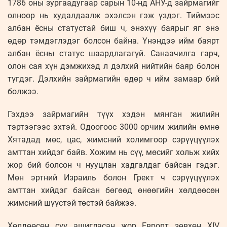
1786 оны зургаадугаар сарын 10-нд АНУ-д зайрмагийг
олноор нь худалдаалж эхэлсэн гэж үздэг. Тиймээс
албан ёсны статустай биш ч, энэхүү баярыг яг энэ
өдөр тэмдэглэдэг болсон байна. Үнэндээ ийм баярт
албан ёсны статус шаардлагагүй. Санаачилга гарч,
олон сая хүн дэмжихэд л дэлхий нийтийн баяр болон
түгдэг. Дэлхийн зайрмагийн өдөр ч ийм замаар бий
болжээ.
Гэхдээ зайрмагийн түүх хэдэн мянган жилийн
тэртээгээс эхтэй. Одоогоос 3000 орчим жилийн өмнө
Хятадад мөс, цас, жимсний холимгоор сэрүүцүүлэх
амттан хийдэг байв. Хожим нь сүү, мөсийг хольж хийх
жор бий болсон ч нууцлан хадгалдаг байсан гэдэг.
Мөн эртний Израиль болон Грект ч сэрүүцүүлэх
амттан хийдэг байсан бөгөөд өнөөгийн хөлдөөсөн
жимсний шүүстэй төстэй байжээ.
Хөлдөөсөн сүү ашигласан жор Европт зөвхөн XIV