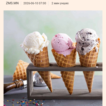
ҮНДЭСНИЙ
ВИДЕО
ZMS.MN
Бизнес
2026-06-10 07:00
2 мин унших
ФОТО
МЭДЭЭЛЛИЙН
хөгжил
ZUUNII
ТӨВ
Leaderships
УРЛАГ
MEDEE
forum
Бүртгүүлэх
WEEKLY
Нэвтрэх