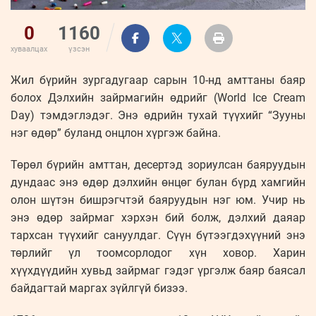
0
1160
хуваалцах
үзсэн
Жил бүрийн зургадугаар сарын 10-нд амттаны баяр
болох Дэлхийн зайрмагийн өдрийг (World Ice Cream
Day) тэмдэглэдэг. Энэ өдрийн тухай түүхийг “Зууны
нэг өдөр” буланд онцлон хүргэж байна.
Төрөл бүрийн амттан, десертэд зориулсан баяруудын
дундаас энэ өдөр дэлхийн өнцөг булан бүрд хамгийн
олон шүтэн бишрэгчтэй баяруудын нэг юм. Учир нь
энэ өдөр зайрмаг хэрхэн бий болж, дэлхий даяар
тархсан түүхийг сануулдаг. Сүүн бүтээгдэхүүний энэ
төрлийг үл тоомсорлодог хүн ховор. Харин
хүүхдүүдийн хувьд зайрмаг гэдэг үргэлж баяр баясал
байдагтай маргах зүйлгүй бизээ.