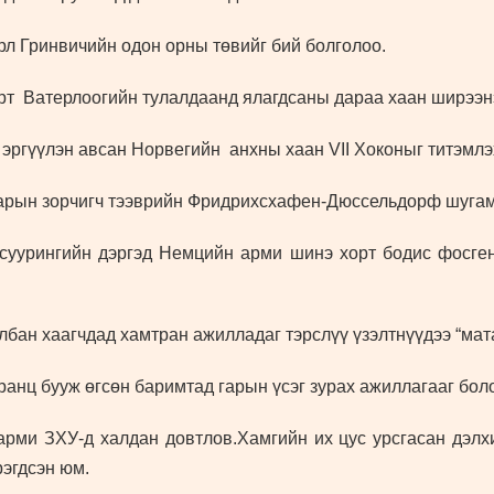
арл Гринвичийн одон орны төвийг бий болголоо.
т Ватерлоогийн тулалдаанд ялагдсаны дараа хаан ширээнэ
 эргүүлэн авсан Норвегийн анхны хаан VII Хоконыг титэмлэ
арын зорчигч тээврийн Фридрихсхафен-Дюссельдорф шугам
урингийн дэргэд Немцийн арми шинэ хорт бодис фосген х
бан хаагчдад хамтран ажилладаг тэрслүү үзэлтнүүдээ “мата
анц бууж өгсөн баримтад гарын үсэг зурах ажиллагааг бол
рми ЗХУ-д халдан довтлов.Хамгийн их цус урсгасан дэлх
рэгдсэн юм.