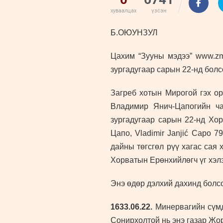
хуваалцах
үзсэн
Б.ОЮУНЗУЛ
Цахим “Зууны мэдээ” www.zms
зургадугаар
сарын 22-нд болс
Загреб хотын Мирогой гэх о
Владимир Янич-Цапогийн ча
зургадугаар сарын 22-нд Хо
Цапо, Vladimir Janjić Capo 
дайны төгсгөл рүү хагас сая 
Хорватын Ерөнхийлөгч үг хэл
Энэ өдөр дэлхий дахинд болс
1633.06.22.
Минервагийн сүмд
Сонирхолтой нь энэ газар Жо