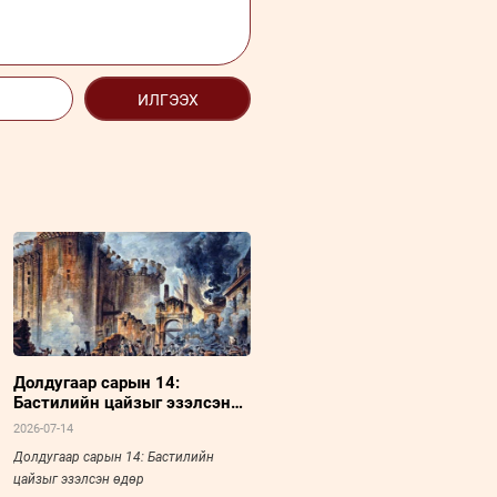
ИЛГЭЭХ
Долдугаар сарын 14:
Бастилийн цайзыг эзэлсэн
өдөр
2026-07-14
Долдугаар сарын 14: Бастилийн
цайзыг эзэлсэн өдөр