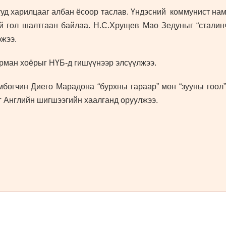
ууд харилцааг албан ёсоор таслав. Үндэсний коммунист на
й гол шалтгаан байлаа. Н.С.Хрущев Мао Зедуныг “сталинч
эжээ.
рман хоёрыг НҮБ-д гишүүнээр элсүүлжээ.
өгчин Диего Марадона “бурхны гараар” мөн “зууны гоол” 
 Английн шигшээгийн хаалганд оруулжээ.
 www.zms.mn