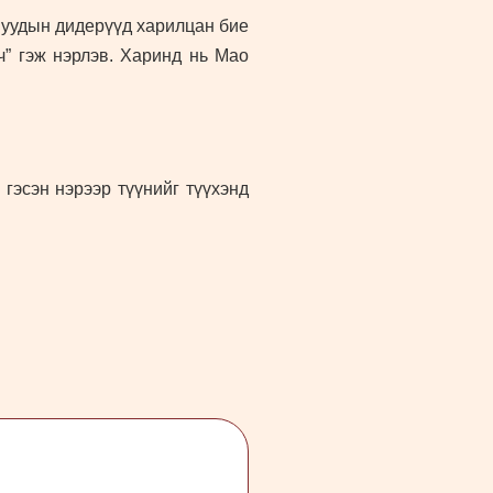
муудын дидерүүд харилцан бие
” гэж нэрлэв. Харинд нь Мао
гэсэн нэрээр түүнийг түүхэнд