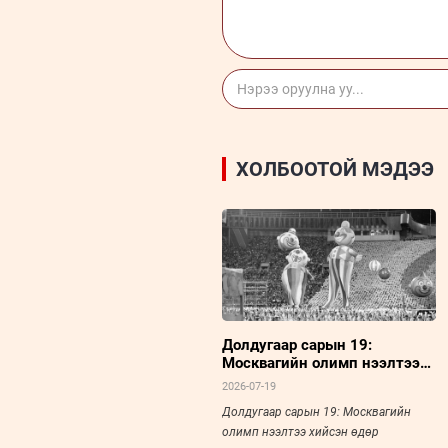
ХОЛБООТОЙ МЭДЭЭ
Долдугаар сарын 19:
Москвагийн олимп нээлтээ
хийсэн өдөр
2026-07-19
Долдугаар сарын 19: Москвагийн
олимп нээлтээ хийсэн өдөр