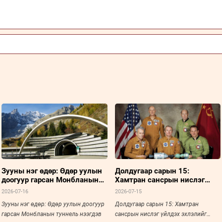
Зууны нэг өдөр: Өдөр уулын
Долдугаар сарын 15:
доогуур гарсан Монбланын
Хамтран сансрын нислэг
туннель нээгдэв
үйлдэх эхлэлийг тавьсан
2026-07-16
2026-07-15
түүхэн үйл явдал
Зууны нэг өдөр: Өдөр уулын доогуур
Долдугаар сарын 15: Хамтран
гарсан Монбланын туннель нээгдэв
сансрын нислэг үйлдэх эхлэлийг