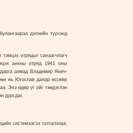
 булангаараа дэлхийн түүхэнд
 тэмцэх отрядыг санаагчлагч
эмцэх анхны отряд 1941 оны
 дарга ахмад Владимир Янич-
гөөн нь Югослав даяар өссөөр
аа. Энэ өдөр уг ойг тэмдэглэн
н дурсдаг.
ийн системээсээ татгалзлаа.