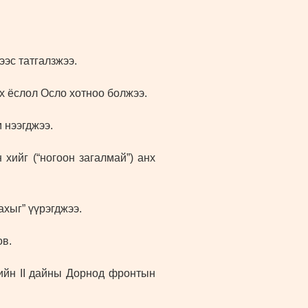
эс татгалзжээ.
х ёслол Осло хотноо болжээ.
 нээгджээ.
ийг (“ногоон загалмай”) анх
хыг” үүрэгджээ.
ов.
ийн II дайны Дорнод фронтын