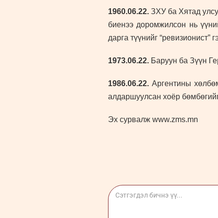
1960.06.22.
ЗХУ ба Хятад улс
биенээ доромжилсон нь үүни
дарга түүнийг “ревизионист” г
1973.06.22.
Баруун ба Зүүн Ге
1986.06.22.
Аргентины хөлбөмб
алдаршуулсан хоёр бөмбөгийг
Эх сурвалж