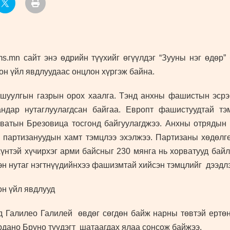
.mn сайт энэ өдрийн түүхийг өгүүлдэг “Зууны нэг өдөр”
он үйл явдлуудаас онцлон хүргэж байна.
ршуулгын газрын орох хаалга. Тэнд анхны фашистын эсрэг
ндар нутаглуулагдсан байгаа. Европт фашистуудтай т
рватын Брезовица тосгонд байгуулагджээ. Анхны отрядын
79 партизануудын хамт тэмцлээ эхэлжээ. Партизаны хөдөл
хүнтэй хүчирхэг арми байсныг 230 мянга нь хорватууд байл
эн нутаг нэгтнүүдийнхээ фашизмтай хийсэн тэмцлийг дээдлэ
он үйл явдлууд
 Галилео Галилей өвдөг сөгдөн байж нарны төвтэй ертөнц
рдано Бруно түүдэгт шатаагдах ялаа сонсож байжээ.