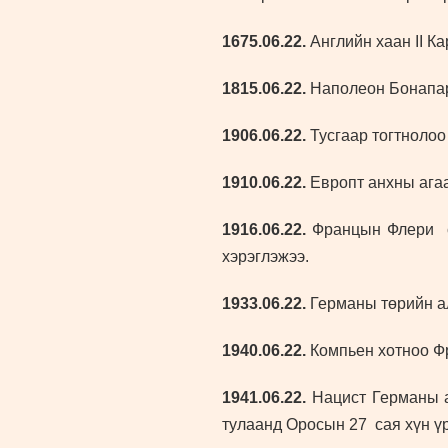
1675.06.22.
Английн хаан II К
1815.06.22.
Наполеон Бонапар
1906.06.22.
Тусгаар тогтнолоо
1910.06.22.
Европт анхны ага
1916.06.22.
Францын Флери су
хэрэглэжээ.
1933.06.22.
Германы төрийн ал
1940.06.22.
Компьен хотноо Фр
1941.06.22.
Нацист Германы а
тулаанд Оросын 27 сая хүн ү