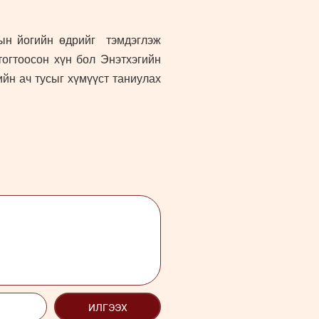
ын йогийн өдрийг тэмдэглэж
тогтоосон хүн бол Энэтхэгийн
йн ач тусыг хүмүүст таниулах
ИЛГЭЭХ