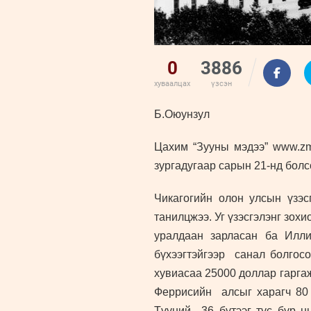
0
3886
хуваалцах
үзсэн
Б.Оюунзул
Цахим “Зууны мэдээ” www.zms
зургадугаар сарын 2
1
-нд болс
Чикагогийн олон улсын үзэс
танилцжээ. Уг үзэсгэлэнг зох
уралдаан зарласан ба Илл
бүхээгтэйгээр санал болгос
хувиасаа 25000 доллар гаргаж
Феррисийн алсыг харагч 80 
Түүний 36 бүтээг тус бүр нь