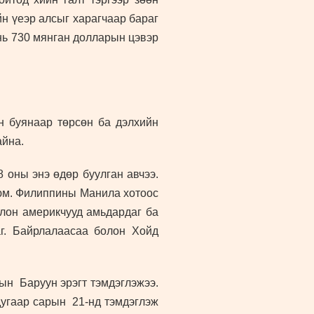
йн үеэр алсыг харагчаар бараг
 нь 730 мянган долларын цэвэр
 буянаар төрсөн ба дэлхийн
айна.
 оны энэ өдөр буулган авчээ.
юм. Филиппины Манила хотоос
лчлон америкчууд амьдардаг ба
аг. Байрлалаасаа болон Хойд
ын Баруун эрэгт тэмдэглэжээ.
угаар сарын 21-нд тэмдэглэж