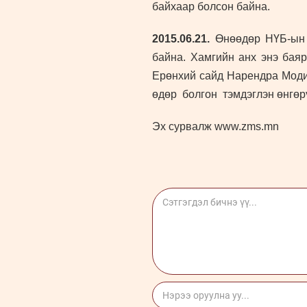
байхаар болсон байна.
2015.06.21.
Өнөөдөр НҮБ-ын 
байна. Хамгийн анх энэ баяр
Ерөнхий сайд Нарендра Моди 
өдөр болгон тэмдэглэн өнгөр
Эх сурвалж www.zms.mn