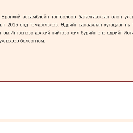
Ерөнхий ассамблейн тогтоолоор баталгаажсан олон улс
ыг 2015 онд тэмдэглэжээ. Өдрийг санаачлан хугацааг нь 
юм.Ингэснээр дэлхий нийтээр жил бүрийн энэ өдрийг Иоги
үүлэхээр болсон юм.