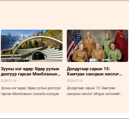
Зууны нэг өдөр: Өдөр уулын
Долдугаар сарын 15:
доогуур гарсан Монбланын
Хамтран сансрын нислэг
туннель нээгдэв
үйлдэх эхлэлийг тавьсан
2026-07-16
2026-07-15
түүхэн үйл явдал
Зууны нэг өдөр: Өдөр уулын доогуур
Долдугаар сарын 15: Хамтран
гарсан Монбланын туннель нээгдэв
сансрын нислэг үйлдэх эхлэлийг
тавьсан түүхэн үйл явдал