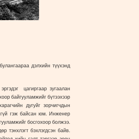
 булангаараа дэлхийн түүхэнд
 эргэдэг цагиргаар зугаалан
охоор байгууламжийг бүтээхээр
рагчийн дугуйг зорчигчдын
шгүй гэж байсан юм. Инженер
йгууламжийг босгохоор болжээ.
р тэнхлэгт бэхлэгдсэн байв.
ойтод хийн галт тэргээр зөөн