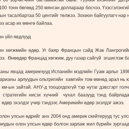
100 тонн бөгөөд 250 мянган доллараар босчээ. Үзэсгэлэнги
тын тасалбартаа 50 центийг төлжээ. Зохион байгуулагч нар
ээ асар их мөнгө байлаа.
он үйл явдлууд
 хөгжмийн өдөр. Уг баяр Францын сайд Жак Лангрогийн
ээ. Өнөөдөр Францад хөгжим, дуу газар сайгүй эгшиглэж б
аны явцад америкчууд Испанийн мэдлийн Гуам арлыг 1898
Марианы арлуудын ольтригийн хамгийн том өмнөд арал нь 
 км-ын зайтай. АНУ-д тооцогдохгүй тэр нутаг дэвсгэрт го
 стратегийн нисэх хүчний чухал баазууд тэнд байрлад
өдөр эхэлдэг учир тэндээс Америкийн өдөр эхэлдэг ажээ.
лон улсын өдрийг анх 2004 онд америк скейтерууд тус улс
ниудын олон улсын
өдөр болгон зарлаж жил
бүрийн зургаад