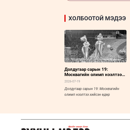
ХОЛБООТОЙ МЭДЭЭ
Долдугаар сарын 19:
Москвагийн олимп нээлтээ
хийсэн өдөр
2026-07-19
Долдугаар сарын 19: Москвагийн
олимп нээлтээ хийсэн өдөр