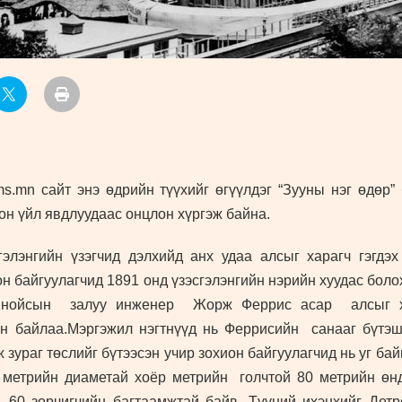
.mn сайт энэ өдрийн түүхийг өгүүлдэг “Зууны нэг өдөр”
он үйл явдлуудаас онцлон хүргэж байна.
гэлэнгийн үзэгчид дэлхийд анх удаа алсыг харагч гэгдэх
ион байгуулагчид 1891 онд үзэсгэлэнгийн нэрийн хуудас бол
инойсын залуу инженер Жорж Феррис асар алсыг ха
он байлаа.Мэргэжил нэгтнүүд нь Феррисийн санааг бүтэ
 зураг төслийг бүтээсэн учир зохион байгуулагчид нь уг ба
метрийн диаметай хоёр метрийн голчтой 80 метрийн өндө
 60 зорчигчийн багтаамжтай байв. Түүний ихэнхийг Детр