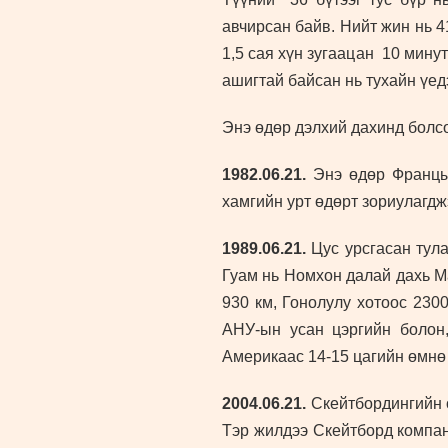
авчирсан байв. Нийт жин нь 4
1,5 сая хүн зугаацан 10 мину
ашигтай байсан нь тухайн үед
Энэ өдөр дэлхий дахинд болс
1982.06.21.
Энэ өдөр Францын
хамгийн урт өдөрт зориулагдж
1989.06.21.
Цус урсгасан тула
Гуам нь Номхон далай дахь 
930 км, Гонолулу хотоос 2300
АНУ-ын усан цэргийн болон,
Америкаас 14-15 цагийн өмнө 
2004.06.21.
Скейтбордингийн о
Тэр жилдээ Скейтборд компа