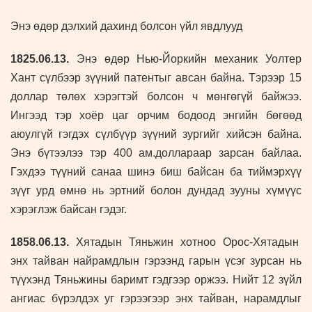
Энэ өдөр дэлхий дахинд болсон үйл явдлууд
1825.06.13.
Энэ өдөр Нью-Йоркийн механик Уолтер
Хант сүлбээр зүүний патентыг авсан байна. Тэрээр 15
доллар төлөх хэрэгтэй болсон ч мөнгөгүй байжээ.
Ингээд тэр хоёр цаг орчим бодоод энгийн бөгөөд
аюулгүй гэгдэх сүлбүүр зүүний зургийг хийсэн байна.
Энэ бүтээлээ тэр 400 ам.доллараар зарсан байлаа.
Гэхдээ түүний санаа шинэ биш байсан ба тиймэрхүү
зүүг урд өмнө нь эртний болон дундад зууны хүмүүс
хэрэглэж байсан гэдэг.
1858.06.13.
Хятадын Тяньжин хотноо Орос-Хятадын
энх тайван найрамдлын гэрээнд гарын үсэг зурсан нь
түүхэнд Тяньжины баримт гэдгээр оржээ. Нийт 12 зүйл
ангиас бүрэлдэх уг гэрээгээр энх тайван, нарамдлыг