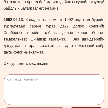
батлан хоёр оронд байгаа иргэдийнхээ хувийн аюулгүй
байдлын баталгааг өгсөн байв.
1992.06.13.
Канадын парламент 1992 онд жил бүрийн
зургадугаар сарын гурав дахь долоо хоногийг
Холбооны төрийн албаны долоо хоног болгон
тэмдэглэхээр шийдвэр гаргажээ. Энэ шийдвэрийн
дагуу даваа гарагт эхэлсэн энэ арга хэмжээний хоёр
дахь хоног нь эхэлжээ.
Эх сурвалж www.zms.mn