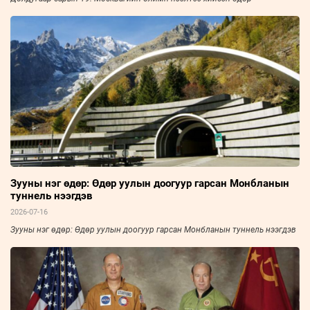
Зууны нэг өдөр: Өдөр уулын доогуур гарсан Монбланын
туннель нээгдэв
2026-07-16
Зууны нэг өдөр: Өдөр уулын доогуур гарсан Монбланын туннель нээгдэв