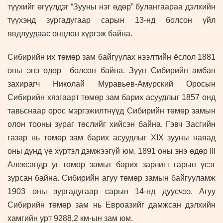
түүхийг өгүүлдэг “Зууны нэг өдөр” булангаараа дэлхийн
түүхэнд
зургадугаар
сарын
13
-нд болсон үйл
явдлуудаас онцлон хүргэж байна.
Сибирийн их төмөр зам байгуулах нээлтийн ёслол 1881
оны энэ өдөр болсон байна. Зүүн Сибирийн амбан
захирагч Николай Муравьев-Амурский Оросын
Сибирийн хязгаарт төмөр зам барих асуудлыг 1857 онд
тавьснаар орос мэргэжилтнүүд Сибирийн төмөр замын
олон тооны зураг төслийг хийсэн байна. Гэвч Засгийн
газар нь төмөр зам барих асуудлыг XIX зууны наяад
оны дунд үе хүртэл дэмжээгүй юм. 1891 оны энэ өдөр III
Александр уг төмөр замыг барих зарлигт гарын үсэг
зурсан байна. Сибирийн агуу төмөр замын байгууламж
1903 оны зургадугаар сарын 14-нд дуусчээ. Агуу
Сибирийн төмөр зам нь Евроазийг дамжсан дэлхийн
хамгийн урт 9288,2 км-ын зам юм.