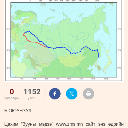
ҮНДЭСНИЙ
ВИДЕО
Бизнес
ФОТО
МЭДЭЭЛЛИЙН
хөгжил
ZUUNII
ТӨВ
Leaderships
УРЛАГ
MEDEE
forum
Бүртгүүлэх
WEEKLY
Нэвтрэх
0
1152
хуваалцах
үзсэн
Б.ОЮУНЗУЛ
Цахим “Зууны мэдээ” www.zms.mn сайт энэ өдрийн