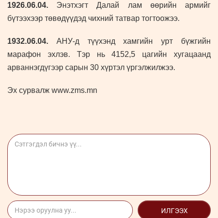
1926.06.04.
Энэтхэгт Далай лам өөрийн армийг
бүтээхээр төвөдүүдэд чихний татвар тогтоожээ.
1932.06.04.
АНУ-д түүхэнд хамгийн урт бүжгийн
марафон эхлэв. Тэр нь 4152,5 цагийн хугацаанд
арваннэгдүгээр сарын 30 хүртэл үргэлжилжээ.
Эх сурвалж www.zms.mn
ИЛГЭЭХ