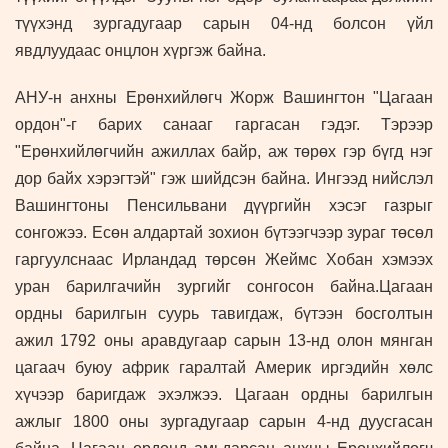
түүхэнд зургадугаар сарын
04
-нд болсон үйл
явдлуудаас онцлон хүргэж байна.
АНУ-н а
нхны Ерөнхийлөгч Жорж Вашингтон "Цагаан
ордон"-г барих санааг гаргасан гэдэг. Тэрээр
"Ерөнхийлөгчийн ажиллах байр, аж төрөх гэр бүгд нэг
дор байх хэрэгтэй" гэж шийдсэн байна. Ингээд нийслэл
Вашингтоны Пенсильвани дүүргийн хэсэг газрыг
сонгожээ. Есөн алдартай зохион бүтээгчээр зураг төсөл
гаргуулснаас Ирландад төрсөн Жеймс Хобан хэмээх
уран барилгачийн зургийг сонгосон байна.Цагаан
ордны барилгын суурь тавигдаж, бүтээн босголтын
ажил 1792 оны аравдугаар сарын 13-нд олон мянган
цагаач буюу африк гаралтай Америк иргэдийн хөлс
хүчээр баригдаж эхэлжээ. Цагаан ордны барилгын
ажлыг 1800 оны зургадугаар сарын 4-нд дуусгасан