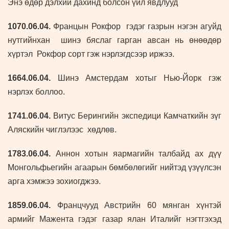
Энэ өдөр дэлхий дахинд болсон үйл явдлууд
1070.06.04.
Францын Рокфор гэдэг газрын нэгэн агуйд
нутгийнхан шинэ бяслаг гарган авсан нь өнөөдөр
хүртэл Рокфор сорт гэж нэрлэгдсээр иржээ.
1664.06.04.
Шинэ Амстердам хотыг Нью-Йорк гэж
нэрлэх боллоо.
1741.06.04.
Витус Берингийн экспедици Камчаткийн зүг
Аляскийн чиглэлээс хөдлөв.
1783.06.04.
Аннон хотын яармагийн талбайд ах дүү
Монгольфьегийн агаарын бөмбөлөгийг нийтэд үзүүлсэн
арга хэмжээ зохиогджээ.
1859.06.04.
Францчууд Австрийн 60 мянган хүнтэй
армийг Мажента гэдэг газар ялан Италийг нэгтгэхэд