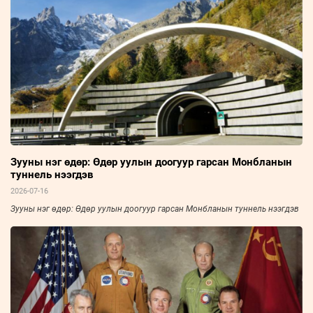
Зууны нэг өдөр: Өдөр уулын доогуур гарсан Монбланын
туннель нээгдэв
2026-07-16
Зууны нэг өдөр: Өдөр уулын доогуур гарсан Монбланын туннель нээгдэв