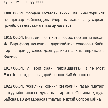
хувь нэмрээ оруулжээ.
1896.06.04.
Фордын бүтээсэн анхны машины туршилт
нэг цагаар хойшлогдов. Учир нь машиныг угсарсан
цехийн хаалганаас машин өргөн байв.
1915.06.04.
Бельгийн Гент хотын ойролцоо англи нисэгч
Ж. Варнфорд немецин дирижаблийг сөнөөсөн байв.
Тэр нь дайнд сөнөөгдсөн дэлхийн анхны дирижабль
болжээ.
1917.06.04.
V Георг хаан "гайхамшигтай" (The Most
Excellent) гэгдсэн рыцарийн оронг бий болгожээ.
1922.06.04.
“Ажилчны сонин” хэвлэлийн газар “Матар”
сэтгүүлийн анхны дугаарыг гаргажээ.Сонины дагуул
байснаа 13 дугаараасаа “Матар” нэртэй болсон байна.