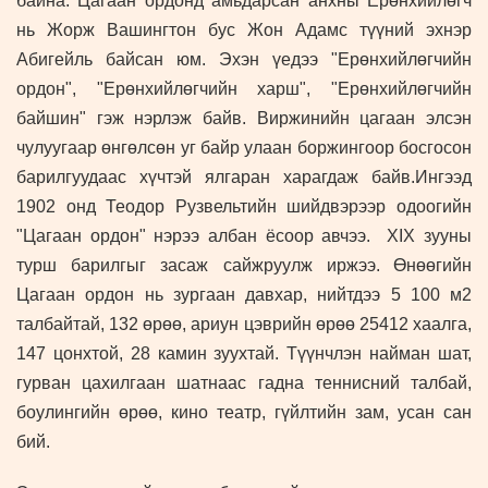
байна. Цагаан ордонд амьдарсан анхны Ерөнхийлөгч
нь Жорж Вашингтон бус Жон Адамс түүний эхнэр
Абигейль байсан юм.
Эхэн үедээ "Ерөнхийлөгчийн
ордон", "Ерөнхийлөгчийн харш", "Ерөнхийлөгчийн
байшин" гэж нэрлэж байв. Виржинийн цагаан элсэн
чулуугаар өнгөлсөн уг байр улаан боржингоор босгосон
барилгуудаас хүчтэй ялгаран харагдаж байв.Ингээд
1902 онд Теодор Рузвельтийн шийдвэрээр одоогийн
"Цагаан ордон" нэрээ албан ёсоор авчээ. XIX зууны
турш барилгыг засаж сайжруулж иржээ.
Өнөөгийн
Цагаан ордон нь зургаан давхар, нийтдээ 5 100 м2
талбайтай, 132 өрөө, ариун цэврийн өрөө 25412 хаалга,
147 цонхтой, 28 камин зуухтай. Түүнчлэн найман шат,
гурван цахилгаан шатнаас гадна теннисний талбай,
боулингийн өрөө, кино театр, гүйлтийн зам, усан сан
бий.