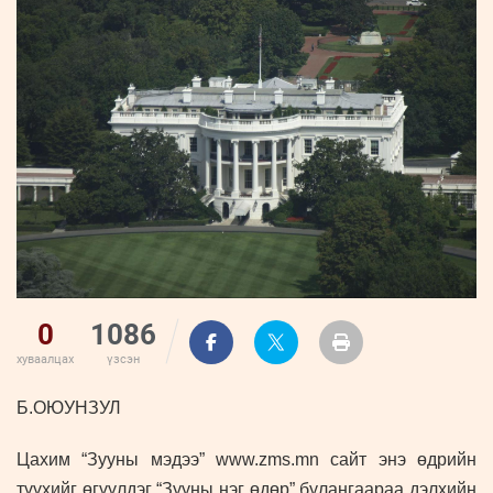
ҮНДЭСНИЙ
ВИДЕО
Бизнес
ФОТО
МЭДЭЭЛЛИЙН
хөгжил
ZUUNII
ТӨВ
Leaderships
УРЛАГ
MEDEE
forum
Бүртгүүлэх
WEEKLY
Нэвтрэх
0
1086
хуваалцах
үзсэн
Б.ОЮУНЗУЛ
Цахим “Зууны мэдээ” www.zms.mn сайт энэ өдрийн
түүхийг өгүүлдэг “Зууны нэг өдөр” булангаараа дэлхийн