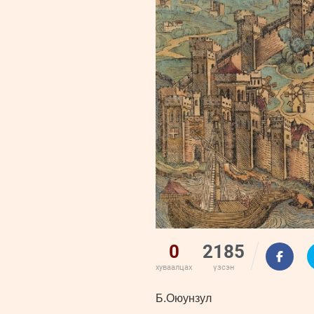
0
2185
хуваалцах
үзсэн
Б.Оюунзул