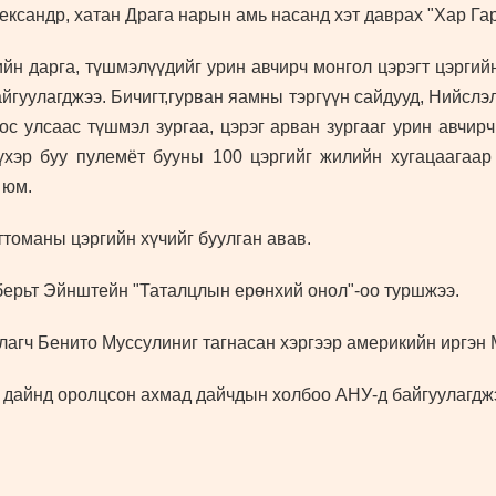
ександр, хатан Драга нарын амь насанд хэт даврах "Хар Гар
йн дарга, түшмэлүүдийг урин авчирч монгол цэрэгт цэргий
йгуулагджээ. Бичигт,гурван яамны тэргүүн сайдууд, Нийслэл
ос улсаас түшмэл зургаа, цэрэг арван зургааг урин авчирч
 үхэр буу пулемёт бууны 100 цэргийг жилийн хугацаагаа
 юм.
томаны цэргийн хүчийг буулган авав.
ерьт Эйнштейн "Таталцлын ерөнхий онол"-оо туршжээ.
лагч Бенито Муссулиниг тагнасан хэргээр америкийн иргэн
р дайнд оролцсон ахмад дайчдын холбоо АНУ-д байгуулагдж