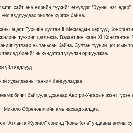
.mn сайт энэ өдрийн түүхийг өгүүлдэг “Зууны нэг өдөр”
н үйл явдлуудаас онцлон хүргэж байна.
саны эцэст Туркийн султан II Мехмедын цэргүүд Констант
жилийн түүхийг цэглэжээ. Вазантийн хаан ХI Константин
энийг гутлаар нь таньсан байна. Султан түүний цогцсын т
 тавиад биеийг нь хүндэтгэл үзүүлэн оршуулжээ.
он үйл явдлууд
ний худалдааны танхим байгуулагдав.
намж бичиг байгуулагдсанаар Австри-Унгарын эзэнт гүрэн 
II Михало Обреновичийн амь насанд халдав.
 "Атланта Журнал" сонинд "Кока-Кола" ундааны анхны сур