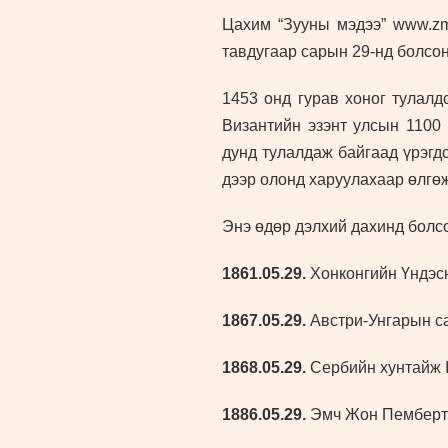
Цахим “Зууны мэдээ” www.zms
тавдугаар сарын
2
9-нд болсо
1453 онд гурав хоног тулалд
Византийн эзэнт улсын 1100 
дунд тулалдаж байгаад үрэгдс
дээр олонд харуулахаар өлгөж
Энэ өдөр дэлхий дахинд болс
1861
.05.29.
Хонконгийн Үндэс
1867
.05.29.
Австри-Унгарын са
1868
.05.29.
Сербийн хунтайж I
1886
.05.29.
Эмч Жон Пембертон