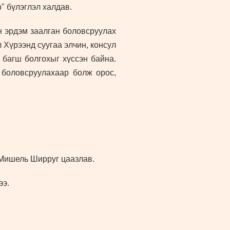
" бүлэглэл халдав.
н эрдэм заалган боловсруулах
 Хүрээнд суугаа элчин, консул
 багш болгохыг хүссэн байна.
р боловсруулахаар болж орос,
 Мишель Ширруг цаазлав.
ээ.