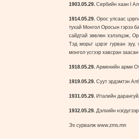
1903
.05.29.
Сербийн хаан I Ал
1914
.05.29.
Орос улсаас цэрги
тухай Монгол Оросын гэрээ ба
сайдтай зөвлөн хэлэлцэж, Ор
Тэд морьт цэрэг гурван зуу,
монгол үсгээр хавсран заасан
1918
.05.29.
Арменийн арми От
1919
.05.29.
Суут эрдэмтэн Алб
1931
.05.29.
Италийн дарангуй
1932
.05.29.
Дэлхийн нэгдүгээ
Эх сурвалж www.zms.mn