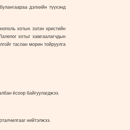
 булангаараа дэлхийн түүхэнд
инополь хотын эзлэн христийн
 Палелог хотыг хамгаалагчдын
олгойг таслан морин тойруулга
албан ёсоор байгуулагджээ.
талчилгааг нийтэлжээ.