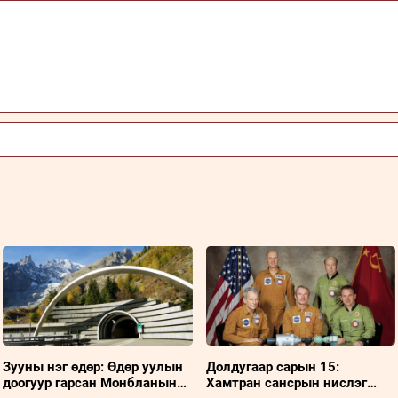
Зууны нэг өдөр: Өдөр уулын
Долдугаар сарын 15:
доогуур гарсан Монбланын
Хамтран сансрын нислэг