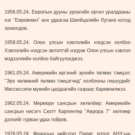
1956.05.24. Европын дууны урлагийн оргил уралдааны
нэг "Евровижн" анх удаагаа Швейцалийн Лугано хотод
зохиогдов.
1958.05.24. Олон улсын хэвлэлийн нэгдсэн холбоо
Хэвлэлийн нэгдсэн эвлэлтэй нэгдэж Олон улсын хэвлэл
мэдээллийн холбоо байгуулагджээ.
1961.05.24. Америкийн иргэний эрхийн төлөөх тэмцэл:
"Эрх чөлөөний төлөөх тэмцэгчид" холбооны гишүүдийг
Миссиссипи мужийн цагдаагийн газраас баривчилжээ.
1962.05.24. Меркюри сансрын хөтөлбөр: Америкийн
сансрын нисэгч Скотт Карпентер "Аврора 7" хөлгөөр
дэлхийг гурван удаа тойров.
1976.05.24. Францын нийслэл Парис хотод АНУ-ын