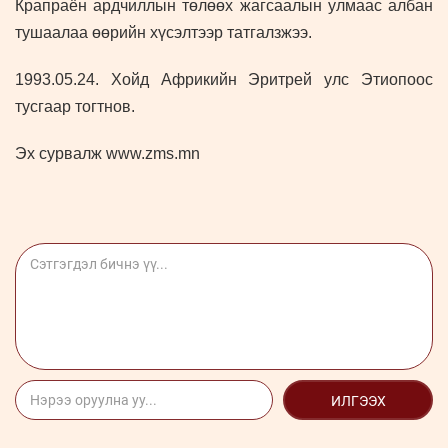
Крапраён ардчиллын төлөөх жагсаалын улмаас албан
тушаалаа өөрийн хүсэлтээр татгалзжээ.
1993.05.24. Хойд Африкийн Эритрей улс Этиопоос
тусгаар тогтнов.
Эх сурвалж www.zms.mn
ИЛГЭЭХ