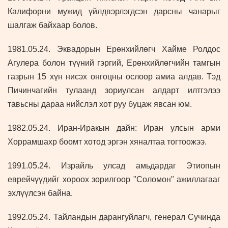
Калифорни мужид үйлдвэрлэгдсэн дарсны чанарыг
шалгаж байхаар болов.
1981.05.24. Эквадорын Ерөнхийлөгч Хайме Ролдос
Агулера болон түүний гэргий, Ерөнхийлөгчийн тамгын
газрын 15 хүн нисэх онгоцны ослоор амиа алдав. Тэд
Пичинчагийн тулаанд зориулсан алдарт илтгэлээ
тавьсны дараа нийслэл хот руу буцаж явсан юм.
1982.05.24. Иран-Иракын дайн: Иран улсын арми
Хоррамшахр боомт хотод эргэн хяналтаа тогтоожээ.
1991.05.24. Израйль улсад амьдардаг Этиопын
еврейчүүдийг хороох зорилгоор "Соломон" ажиллагааг
эхлүүлсэн байна.
1992.05.24. Тайландын дарангуйлагч, генерал Сучинда