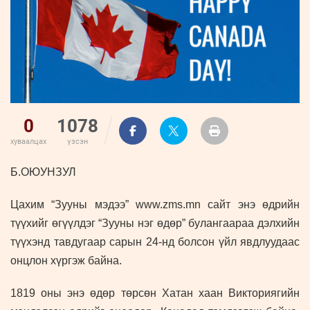
ҮНДЭСНИЙ
ВИДЕО
Бизнес
ФОТО
МЭДЭЭЛЛИЙН
хөгжил
ZUUNII
ТӨВ
Leaderships
УРЛАГ
MEDEE
forum
Бүртгүүлэх
WEEKLY
Нэвтрэх
0
1078
хуваалцах
үзсэн
Б.ОЮУНЗУЛ
Цахим “Зууны мэдээ” www.zms.mn сайт энэ өдрийн
түүхийг өгүүлдэг “Зууны нэг өдөр” булангаараа дэлхийн
түүхэнд тавдугаар сарын
24
-нд болсон үйл явдлуудаас
онцлон хүргэж байна.
1819 оны энэ өдөр төрсөн Хатан хаан Викториягийн