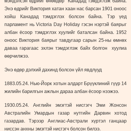
мэндэлсэн өдрийг өнөөдөр Канадад тэмдэглэж байна.
Энэ өдрийг Виктория хатан хаан нас барсан 1901 оноос
хойш Канадад тэмдэглэх болсон байна. Тэр үед
парламент нь Victoria Day Holiday гэсэн нэртэй баярыг
албан ёсоор тэмдэглэх хуулийг баталсан байна. 1952
оноос Виктория баярыг тавдугаар сарын 25-ны өмнөх
даваа гарагаас эхлэн тэмдэглэж байх болгон хуулиа
өөрчилжээ.
Энэ өдөр дэлхий дахинд болсон үйл явдлууд
1883.05.24. Нью-Йорк хотын алдарт Брүүклиний гүүр 14
жилийн барилгын ажлын дараа албан ёсоор нээжээ.
1930.05.24. Английн эмэгтэй нисгэгч Эми Жонсон
Австралийн Умардын газар нутгийн Дарвин хотод
газардав. Тэрээр Англиас-Австрали хүртэл ганцаар
ниссэн анхны эмэгтэй нисгэгч болсон билээ.