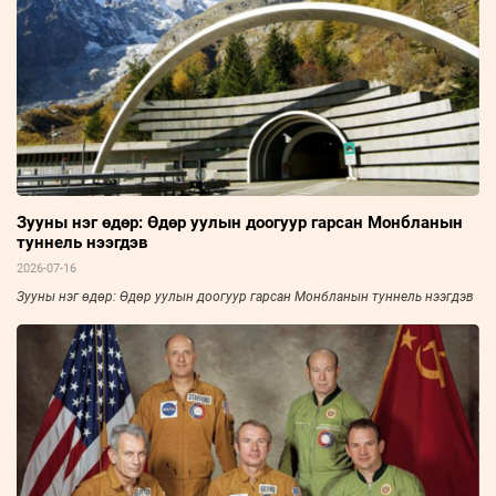
Зууны нэг өдөр: Өдөр уулын доогуур гарсан Монбланын
туннель нээгдэв
2026-07-16
Зууны нэг өдөр: Өдөр уулын доогуур гарсан Монбланын туннель нээгдэв