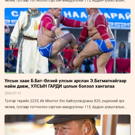
чөлөө, тусгаар тогтнолоо сэргээн мандуулсны 115, Ардын хувьсгалын
105 жилийн ойн Үндэсний их баяр наадмын хүчит бөхийн барилдааны
наймын даваа Төв цэнгэлдэх хүрээлэнд амжилттай зохион байгуулагдаж,
өндөрлөлөө.
Улсын заан Б.Бат-Өлзий улсын арслан Э.Батмагнайгаар
найм давж, УЛСЫН ГАРДИ цолын болзол хангалаа
2026-07-12
Тулгар төрийн 2235, Их Монгол Улс байгуулагдсаны 820, үндэсний эрх
чөлөө, тусгаар тогтнолоо сэргээн мандуулсны 115, Ардын хувьсгалын
105 жилийн ойн Үндэсний их баяр наадмын хүчит бөхийн барилдааны
наймын даваа дууслаа. Ховд аймгийн Зэрэг сумын харьяат, "Ховд"
дэвжээ, "Аврагч" спорт хорооны бөх, улсын заан Б.Бат-Өлзий улсын залуу
арслан Э.Батмагнайгаар найм давж, УЛСЫН ГАРДИ цолын болзол