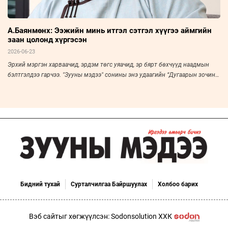
А.Баянмөнх: Ээжийн минь итгэл сэтгэл хүүгээ аймгийн
заан цолонд хүргэсэн
2026-06-23
Эрхий мэргэн харваачид, эрдэм төгс уяачид, эр бярт бөхчүүд наадмын
бэлтгэлдээ гарчээ. "Зууны мэдээ" сонины энэ удаагийн “Дугаарын зочин”-
оор Увс аймгийн Наранбулаг сумын харьяат, аймгийн заан А.Баянмөнхийг
урьж ярилцлаа.
Бидний тухай
Сурталчилгаа Байршуулах
Холбоо барих
Вэб сайтыг хөгжүүлсэн: Sodonsolution ХХК