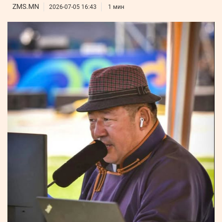
ҮНДЭСНИЙ
ВИДЕО
ZMS.MN
Бизнес
2026-07-05 16:43
1 мин
ФОТО
МЭДЭЭЛЛИЙН
хөгжил
ZUUNII
ТӨВ
Leaderships
УРЛАГ
MEDEE
forum
Бүртгүүлэх
WEEKLY
Нэвтрэх