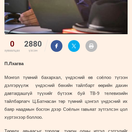
0
2880
хуваалцах
үзсэн
П.Лхагва
Монгол түмний бахархал, үндэсний өв соёлоо түгээн
дэлгэрүүлж үндэсний бөхийн тайлбарт өөрийн дахин
давтагдашгүй түүхийг бүтээж буй ТВ-9 телевизийн
тайлбарлагч Ц.Батнасан төр түмний цэнгэл үндэсний их
баяр наадмын босгон дээр Соёлын гавьяат зүтгэлсэн цол
хүртэхээр боллоо.
Төрөлх авьяасыг тордож, түмэн олны итгэл сэтгэлийг