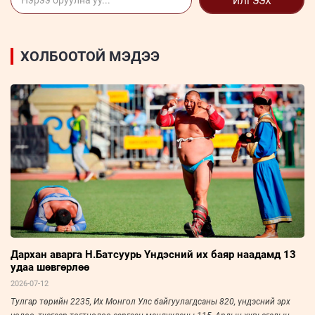
ИЛГЭЭХ
ХОЛБООТОЙ МЭДЭЭ
Дархан аварга Н.Батсуурь Үндэсний их баяр наадамд 13
удаа шөвгөрлөө
2026-07-12
Тулгар төрийн 2235, Их Монгол Улс байгуулагдсаны 820, үндэсний эрх