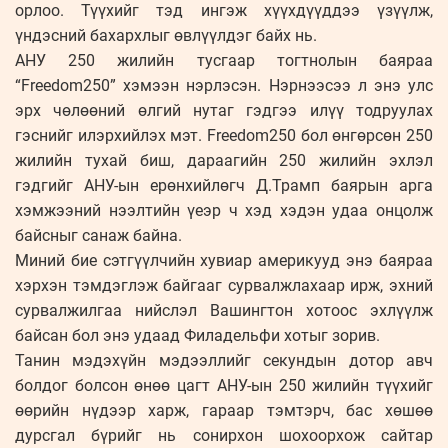
орлоо. Түүхийг тэд ингэж хүүхдүүддээ үзүүлж,
үндэсний бахархлыг өвлүүлдэг байх нь.
АНУ 250 жилийн тусгаар тогтнолын баяраа
“Freedom250” хэмээн нэрлэсэн. Нэрнээсээ л энэ улс
эрх чөлөөний өлгий нутаг гэдгээ илүү тодруулах
гэснийг илэрхийлэх мэт. Freedom250 бол өнгөрсөн 250
жилийн тухай биш, дараагийн 250 жилийн эхлэл
гэдгийг АНУ-ын ерөнхийлөгч Д.Трамп баярын арга
хэмжээний нээлтийн үеэр ч хэд хэдэн удаа онцолж
байсныг санаж байна.
Миний бие сэтгүүлчийн хувиар америкууд энэ баяраа
хэрхэн тэмдэглэж байгааг сурвалжлахаар ирж, эхний
сурвалжилгаа нийслэл Вашингтон хотоос эхлүүлж
байсан бол энэ удаад Филадельфи хотыг зорив.
Танин мэдэхүйн мэдээллийг секундын дотор авч
болдог болсон өнөө цагт АНУ-ын 250 жилийн түүхийг
өөрийн нүдээр харж, гараар тэмтэрч, бас хөшөө
дурсгал бүрийг нь сонирхон шохоорхож сайтар