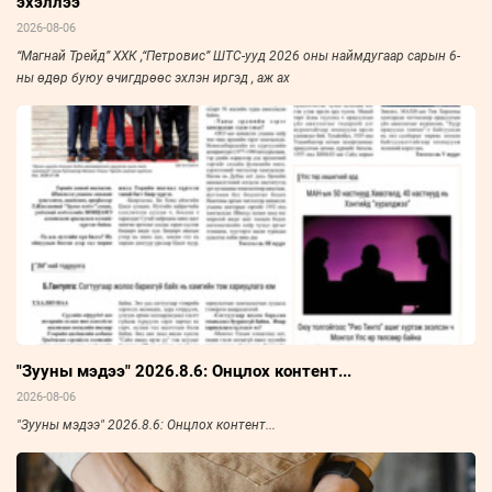
эхэллээ
2026-08-06
“Магнай Трейд” ХХК ,“Петровис” ШТС-ууд 2026 оны наймдугаар сарын 6-
ны өдөр буюу өчигдрөөс эхлэн иргэд , аж ах
"Зууны мэдээ" 2026.8.6: Онцлох контент...
2026-08-06
"Зууны мэдээ" 2026.8.6: Онцлох контент...