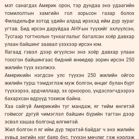
мэт санагдах Америк орон, тэр дундаа энэ удаагийн
томилолтын хамгийн гол зорьсон газар болох
Филадельфи хотод үдийн алдад ирэхэд ийм дүр зураг
угтав. Бид ирсэн даруйдаа АНУ-ын түүхийг эхлүүлсэн,
Тусгаар тогтнолын тунхаглалыг баталсан хоёр давхар
улаан байшинг заавал үзэхээр ирсэн юм.
Яагаад гэвэл дээр өгүүлсэн энэ хоёр давхар улаан
тоосгон байшингаас бидний өнөөдөр зорин ирсэн 250
жилийн түүх эхэлжээ.
Америкийн нэгдсэн улс түүхэн 250 жилийн ойгоо
жилийн турш тэмдэглэж муж болгон, өнцөг булан бүрт
түүхээрээ, ардчиллаар, эх орноороо, үндэслэгчдээрээ
бахархсан өдрүүд тохиож байна.
Хаа сайгүй Америкийн туг мандаж, яг тийм өнгөтэй
гоёмсог дугуй чимэглэл байшин бүрийн тагтан дээр
эсвэл хашаа болгонд өлгөөтэй.
Жил болгон л яг ийм дүр төрхтэй байдаг ч энэ жилийн
хувьд энгийн нэг баяр бус, түүхэн мөчлөг гэж нэрлэж