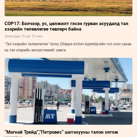
COP17: Бэлчээр, ус, цөлжилт гэсэн гурван асуудалд тал
хээрийн төлөвлөгөө төвлөрч байна
Уржигдар 19 цаг 57 мин
"Тал хээрийн төлөвлөгөө" буюу (Steppe Action Agenda)-ийн гол үзэл санаа
нь тал хээрийн экосистемийг хамга
“Магнай Трейд”,“Петровис” шатахууны талон олгож