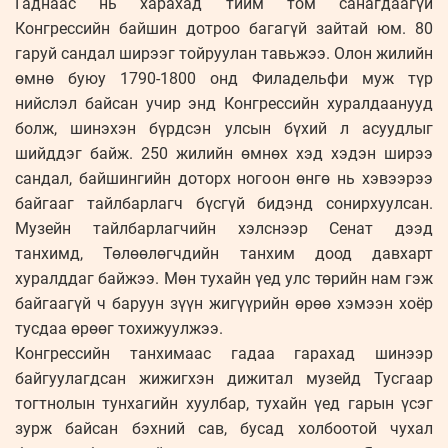
Гаднаас нь харахад тийм том санагдаагүй
Конгрессийн байшин дотроо багагүй зайтай юм. 80
гаруй сандал ширээг тойруулан тавьжээ. Олон жилийн
өмнө буюу 1790-1800 онд Филадельфи муж түр
нийслэл байсан учир энд Конгрессийн хуралдаанууд
болж, шинэхэн бүрдсэн улсын бүхий л асуудлыг
шийддэг байж. 250 жилийн өмнөх хэд хэдэн ширээ
сандал, байшингийн доторх ногоон өнгө нь хэвээрээ
байгааг тайлбарлагч бүсгүй бидэнд сонирхуулсан.
Музейн тайлбарлагчийн хэлснээр Сенат дээд
танхимд, Төлөөлөгчдийн танхим доод давхарт
хуралддаг байжээ. Мөн тухайн үед улс төрийн нам гэж
байгаагүй ч баруун зүүн жигүүрийн өрөө хэмээн хоёр
тусдаа өрөөг тохижуулжээ.
Конгрессийн танхимаас гадаа гарахад шинээр
байгуулагдсан жижигхэн дижитал музейд Тусгаар
тогтнолын тунхагийн хуулбар, тухайн үед гарын үсэг
зурж байсан бэхний сав, бусад холбоотой чухал