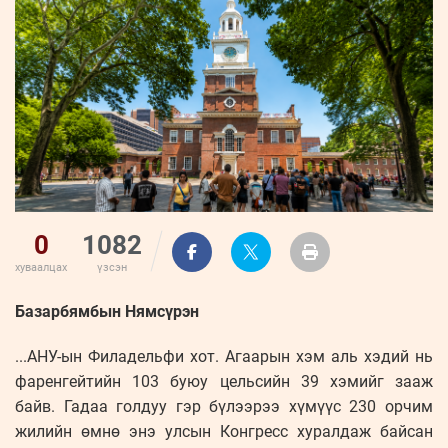
ҮНДЭСНИЙ
ВИДЕО
Бизнес
ФОТО
МЭДЭЭЛЛИЙН
хөгжил
ZUUNII
ТӨВ
Leaderships
УРЛАГ
MEDEE
forum
Бүртгүүлэх
WEEKLY
Нэвтрэх
0
1082
хуваалцах
үзсэн
Базарбямбын Нямсүрэн
...АНУ-ын Филадельфи хот. Агаарын хэм аль хэдий нь
фаренгейтийн 103 буюу цельсийн 39 хэмийг зааж
байв. Гадаа голдуу гэр бүлээрээ хүмүүс 230 орчим
жилийн өмнө энэ улсын Конгресс хуралдаж байсан