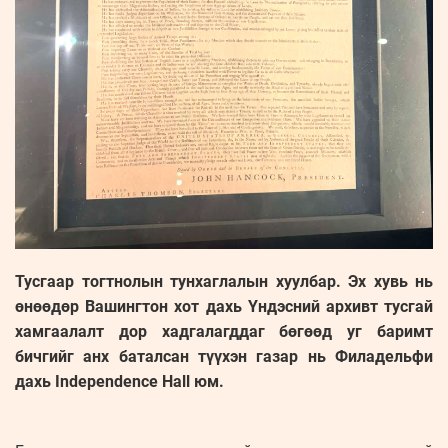
Тусгаар тогтнолын тунхаглалын хуулбар. Эх хувь нь
өнөөдөр Вашингтон хот дахь Үндэсний архивт тусгай
хамгаалалт дор хадгалагддаг бөгөөд уг баримт
бичгийг анх баталсан түүхэн газар нь Филадельфи
дахь Independence Hall юм.