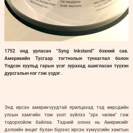
1752 онд урласан “Syng Inkstand” бэхний сав.
Америкийн Тусгаар тогтнолын тунхаглал болон
Үндсэн хуульд гарын үсэг зурахад ашигласан түүхэн
дурсгалын нэг гэж үздэг.
Энд ирсэн америкчуудтай ярилцахад тэд өөрсдийн
улсын хамгийн том үнэт зүйлээ "эрх чөлөө" гэж
тодорхойлж байлаа. Тэдний олонх нь Америкийг
дэлхийн өнцөг булан бүрээс ирсэн хүмүүсийн хамтын