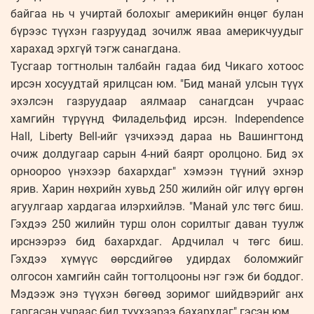
байгаа нь ч учиртай болохыг америкийн өнцөг булан
бүрээс түүхэн газруудад зочилж яваа америкчуудыг
харахад эрхгүй тэгж санагдана.
Тусгаар тогтнолын талбайн гадаа бид Чикаго хотоос
ирсэн хосуудтай ярилцсан юм. "Бид манай улсын түүх
эхэлсэн газруудаар аялмаар санагдсан учраас
хамгийн түрүүнд Филадельфид ирсэн. Independence
Hall, Liberty Bell-ийг үзчихээд дараа нь Вашингтонд
очиж долдугаар сарын 4-ний баярт оролцоно. Бид эх
орноороо үнэхээр бахархдаг" хэмээн түүний эхнэр
ярив. Харин нөхрийн хувьд 250 жилийн ойг илүү өргөн
агуулгаар хардагаа илэрхийлэв. "Манай улс төгс биш.
Гэхдээ 250 жилийн турш олон сорилтыг даван туулж
ирснээрээ бид бахархдаг. Ардчилал ч төгс биш.
Гэхдээ хүмүүс өөрсдийгөө удирдах боломжийг
олгосон хамгийн сайн тогтолцооны нэг гэж би боддог.
Мэдээж энэ түүхэн бөгөөд зоримог шийдвэрийг анх
гаргасан учраас бид түүхээрээ бахархдаг" гэсэн юм.