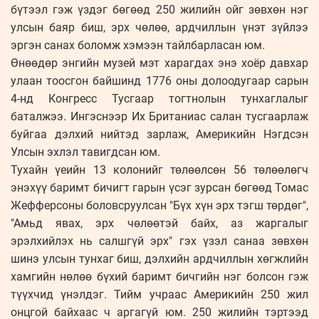
бүтээл гэж үздэг бөгөөд 250 жилийн ойг зөвхөн нэг
улсын баяр биш, эрх чөлөө, ардчиллын үнэт зүйлээ
эргэн санах боломж хэмээн тайлбарласан юм.
Өнөөдөр энгийн музей мэт харагдах энэ хоёр давхар
улаан тоосгон байшинд 1776 оны долоодугаар сарын
4-нд Конгресс Тусгаар тогтнолын тунхаглалыг
баталжээ. Ингэснээр Их Британиас салан тусгаарлаж
буйгаа дэлхий нийтэд зарлаж, Америкийн Нэгдсэн
Улсын эхлэл тавигдсан юм.
Тухайн үеийн 13 колонийг төлөөлсөн 56 төлөөлөгч
энэхүү баримт бичигт гарын үсэг зурсан бөгөөд Томас
Жефферсоны боловсруулсан "Бүх хүн эрх тэгш төрдөг",
"Амьд явах, эрх чөлөөтэй байх, аз жаргалыг
эрэлхийлэх нь салшгүй эрх" гэх үзэл санаа зөвхөн
шинэ улсын тунхаг биш, дэлхийн ардчиллын хөгжлийн
хамгийн нөлөө бүхий баримт бичгийн нэг болсон гэж
түүхчид үнэлдэг. Тийм учраас Америкийн 250 жил
онцгой байхаас ч аргагүй юм. 250 жилийн тэртээд