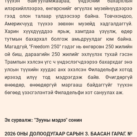
түүхэн байгууламжаараа, үндэсний бахархлын
илэрхийллээрээ, өнгөрснийг өгүүлэх музейнүүдээрээ
гээд олон талаар үлдээсээр байна. Товчхондоо,
Америкчууд түүхээ зөвхөн музейд хадгалдаггүй.
Харин хүүхдүүддээ ярьж, хамтдаа үзүүлж, өдөр
тутмын бахархал болгож амьдруулдаг юм байна.
Магадгүй, "Freedom 250" гэдэг нь өнгөрсөн 250 жилийн
ой биш, дараагийн 250 жилийг эхлүүлэх тухай гэсэн
Трампын хэлсэн үгс ч үндэслэгчдээрээ бахархдаг энэ
улсын түүхийн хуудас анх эхэлсэн Филадельфи хотод
ирэхэд илүү тод мэдрэгдэж байв. Өчигдөргүй
өнөөдөр, өнөөдөргүй маргааш байдаггүйг түүхэн
бөгөөд үзэсгэлэнтэй Филадельфи хот сануулах аж.
Эх сурвалж: "Зууны мэдээ" сонин
2026 ОНЫ ДОЛООДУГААР САРЫН 3. БААСАН ГАРАГ. №