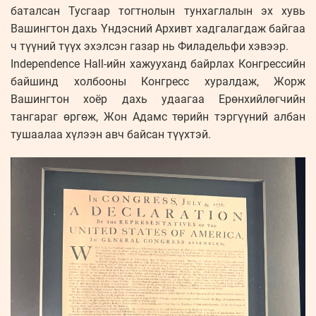
баталсан Тусгаар тогтнолын тунхаглалын эх хувь
Вашингтон дахь Үндэсний Архивт хадгалагдаж байгаа
ч түүний түүх эхэлсэн газар нь Филадельфи хэвээр.
Independence Hall-ийн хажууханд байрлах Конгрессийн
байшинд холбооны Конгресс хуралдаж, Жорж
Вашингтон хоёр дахь удаагаа Ерөнхийлөгчийн
тангараг өргөж, Жон Адамс төрийн тэргүүний албан
тушаалаа хүлээн авч байсан түүхтэй.