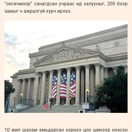
“онгичмоор” санагдсан учраас ид халууныг, 200 бээр
замыг ч ажралгүй хүрч ирлээ.
10 жил шахам амьдарсан хэрнээ цоо шинээр нээсэн