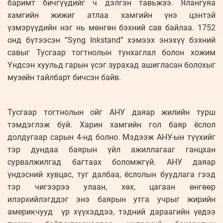
баримт бичгүүдийг ч дэлгэн тавьжээ. Ялангуяа
хамгийн жижиг атлаа хамгийн үнэ цэнтэй
үзмэрүүдийн нэг нь мөнгөн бэхний сав байлаа. 1752
онд бүтээсэн “Syng Inkstand” хэмээх энэхүү бэхний
савыг Тусгаар тогтнолын тунхаглал болон хожим
Үндсэн хуульд гарын үсэг зурахад ашигласан болохыг
музейн тайлбарт бичсэн байв.
Тусгаар тогтнолын ойг АНУ даяар жилийн турш
тэмдэглэж буй. Харин хамгийн гол баяр ёслол
долдугаар сарын 4-нд болно. Мэдээж АНУ-ын түүхийг
тэр дундаа баярын үйл ажиллагааг ганцхан
сурвалжилгад багтаах боломжгүй. АНУ даяар
үндэсний хувцас, туг далбаа, ёслолын буудлага гээд
тэр чигээрээ улаан, хөх, цагаан өнгөөр
илэрхийлэгддэг энэ баярын утга учрыг жирийн
америкчууд үр хүүхэддээ, тэдний дараагийн үедээ