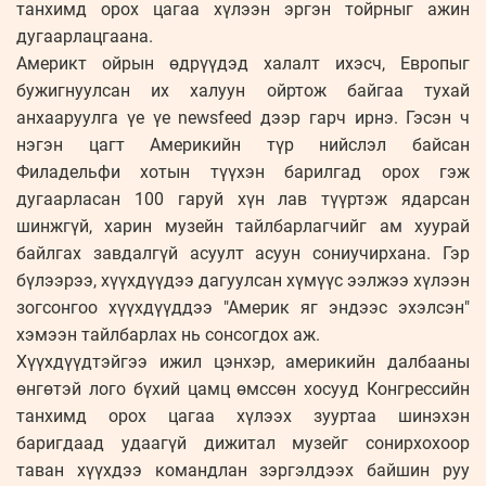
танхимд орох цагаа хүлээн эргэн тойрныг ажин
дугаарлацгаана.
Америкт ойрын өдрүүдэд халалт ихэсч, Европыг
бужигнуулсан их халуун ойртож байгаа тухай
анхааруулга үе үе newsfeed дээр гарч ирнэ. Гэсэн ч
нэгэн цагт Америкийн түр нийслэл байсан
Филадельфи хотын түүхэн барилгад орох гэж
дугаарласан 100 гаруй хүн лав түүртэж ядарсан
шинжгүй, харин музейн тайлбарлагчийг ам хуурай
байлгах завдалгүй асуулт асуун сониучирхана. Гэр
бүлээрээ, хүүхдүүдээ дагуулсан хүмүүс ээлжээ хүлээн
зогсонгоо хүүхдүүддээ "Америк яг эндээс эхэлсэн"
хэмээн тайлбарлах нь сонсогдох аж.
Хүүхдүүдтэйгээ ижил цэнхэр, америкийн далбааны
өнгөтэй лого бүхий цамц өмссөн хосууд Конгрессийн
танхимд орох цагаа хүлээх зууртаа шинэхэн
баригдаад удаагүй дижитал музейг сонирхохоор
таван хүүхдээ командлан зэргэлдээх байшин руу