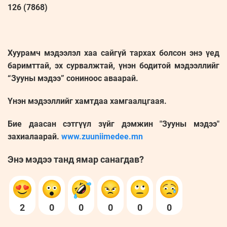
126 (7868)
Хуурамч мэдээлэл хаа сайгүй тархах болсон энэ үед
баримттай, эх сурвалжтай, үнэн бодитой мэдээллийг
“Зууны мэдээ” сониноос аваарай.
Үнэн мэдээллийг хамтдаа хамгаалцгаая.
Бие даасан сэтгүүл зүйг дэмжин "Зууны мэдээ"
захиалаарай.
www.zuuniimedee.mn
Энэ мэдээ танд ямар санагдав?
2
0
0
0
0
0