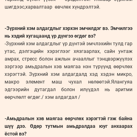
шигдээс,харвалтаар өвчлөх хүндрэлтэй.
-Зүрхний хэм алдагдлыг хэрхэн эмчилдэг вэ. Эмчилгээ
нь хэдий хугацаанд үр дүнгээ өгдөг вэ?
-Зүрхний хэм алдагдлыг үр дүнтэй эмчлэхийн тулд гар
утас, дэлгэцийн хэрэглээг хязгаарлах, сайн унтаж
амрах, стресс болон ажлын ачааллыг тэнцвэржүүлэх
зэргээр амьдралын хэв маягаа нэн түрүүнд өөрчлөх
хэрэгтэй. Зүрхний хэм алдагдалд хэд хэдэн микро,
макро элемент маш чухал нөлөөтэй.Ялангуяа
эдгээрийн дутагдал болон илүүдэл нь аритми
өөрчлөлт өгдөг./ хэм алдагдал /
-Амьдралын хэв маягаа өөрчлөх хэрэгтэй гэж байна
шүү дээ. Өдөр тутмын амьдралдаа юуг анхаарах
ёстой вэ?