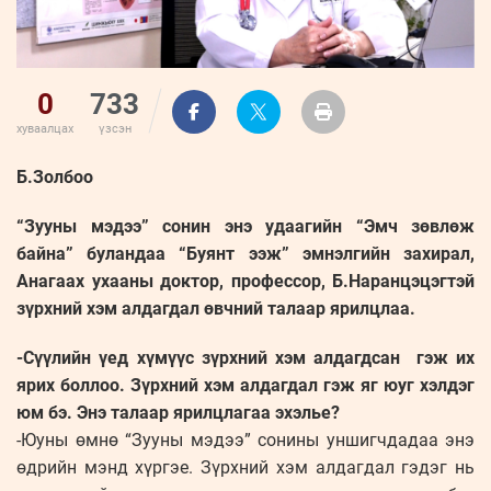
0
733
хуваалцах
үзсэн
Б.Золбоо
“Зууны мэдээ” сонин энэ удаагийн “Эмч зөвлөж
байна” буландаа “Буянт ээж” эмнэлгийн захирал,
Анагаах ухааны доктор, профессор, Б.Наранцэцэгтэй
зүрхний хэм алдагдал өвчний талаар ярилцлаа.
-Сүүлийн үед хүмүүс зүрхний хэм алдагдсан гэж их
ярих боллоо. Зүрхний хэм алдагдал гэж яг юуг хэлдэг
юм бэ. Энэ талаар ярилцлагаа эхэлье?
-Юуны өмнө “Зууны мэдээ” сонины уншигчдадаа энэ
өдрийн мэнд хүргэе. Зүрхний хэм алдагдал гэдэг нь