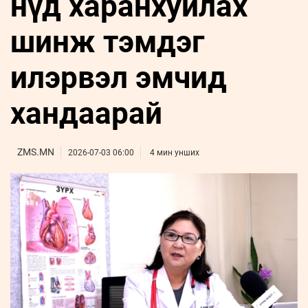
нүд харанхуйлах
ҮНДЭСНИЙ
ВИДЕО
Бизнес
ФОТО
МЭДЭЭЛЛИЙН
хөгжил
шинж тэмдэг
ZUUNII
ТӨВ
Leaderships
УРЛАГ
MEDEE
forum
Бүртгүүлэх
WEEKLY
Нэвтрэх
илэрвэл эмчид
хандаарай
ZMS.MN
2026-07-03 06:00
4 мин унших