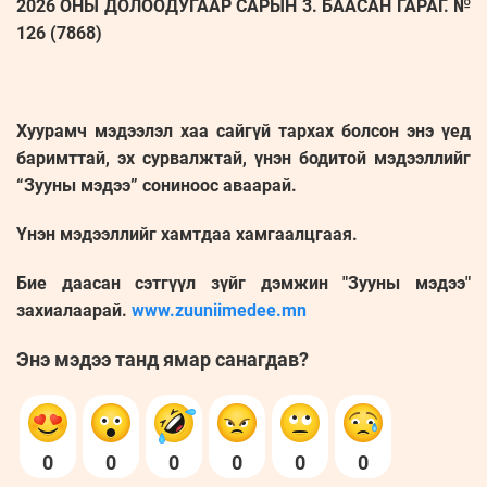
2026 ОНЫ ДОЛООДУГААР САРЫН 3. БААСАН ГАРАГ. №
126 (7868)
Хуурамч мэдээлэл хаа сайгүй тархах болсон энэ үед
баримттай, эх сурвалжтай, үнэн бодитой мэдээллийг
“Зууны мэдээ” сониноос аваарай.
Үнэн мэдээллийг хамтдаа хамгаалцгаая.
Бие даасан сэтгүүл зүйг дэмжин "Зууны мэдээ"
захиалаарай.
www.zuuniimedee.mn
Энэ мэдээ танд ямар санагдав?
0
0
0
0
0
0