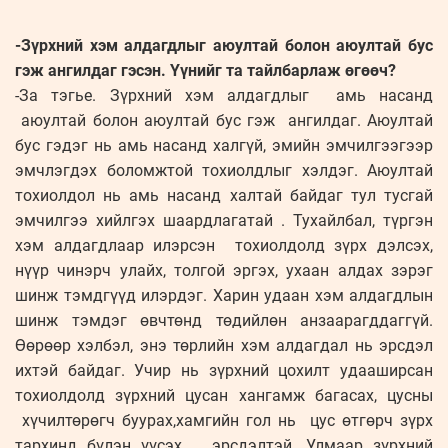
-Зүрхний хэм алдагдлыг аюултай болон аюултай бус
гэж ангилдаг гэсэн. Үүнийг та тайлбарлаж өгөөч?
-За тэгье. Зүрхний хэм алдагдлыг амь насанд
аюултай болон аюултай бус гэж ангилдаг. Аюултай
бус гэдэг нь амь насанд халгүй, эмийн эмчилгээгээр
эмчлэгдэх боломжтой тохиолдлыг хэлдэг. Аюултай
тохиолдол нь амь насанд халтай байдаг тул тусгай
эмчилгээ хийлгэх шаардлагатай . Тухайлбал, түргэн
хэм алдагдлаар илэрсэн тохиолдолд зүрх дэлсэх,
нүүр чинэрч улайх, толгой эргэх, ухаан алдах зэрэг
шинж тэмдгүүд илэрдэг. Харин удаан хэм алдагдлын
шинж тэмдэг өвчтөнд төдийлөн анзаарагддаггүй.
Өөрөөр хэлбэл, энэ төрлийн хэм алдагдал нь эрсдэл
ихтэй байдаг. Учир нь зүрхний цохилт удааширсан
тохиолдолд зүрхний цусан хангамж багасах, цусны
хүчилтөрөгч буурах,хамгийн гол нь цус өтгөрч зүрх
тархинд бүлэн үүсэх эрсдэлтэй. Улмаар зүрхний