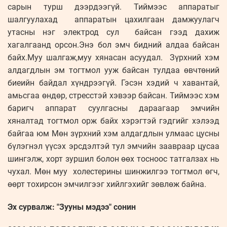
сарын турш дээрдээгүй. Тиймээс аппаратыг
шалгуулахад аппаратын цахилгаан дамжуулагч
утасны нэг электрод сул байсан гээд дахиж
хагалгаанд орсон.Энэ бол эмч бидний алдаа байсан
байх.Муу шалгаж,муу хянасан асуудал. Зүрхний хэм
алдагдлын эм тогтмол ууж байсан тулдаа өвчтөний
биеийн байдал хүндрээгүй. Гэсэн хэдий ч хавантай,
амьсгаа өндөр, стресстэй хэвээр байсан. Тиймээс хэм
баригч аппарат суулгасны дараагаар эмчийн
хяналтад тогтмол орж байх хэрэгтэй гэдгийг хэлээд
байгаа юм Мөн зүрхний хэм алдагдлын улмаас цусны
бүлэгнэл үүсэх эрсдэлтэй тул эмчийн заавраар цусаа
шингэлж, хорт зуршил болон өөх тосноос татгалзах нь
чухал. Мөн муу холестерины шинжилгээ тогтмол өгч,
өөрт тохирсон эмчилгээг хийлгэхийг зөвлөж байна.
Эх сурвалж: "Зууны мэдээ" сонин