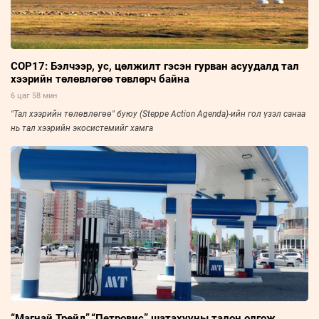
COP17: Бэлчээр, ус, цөлжилт гэсэн гурван асуудалд тал
хээрийн төлөвлөгөө төвлөрч байна
6 цаг 58 мин
"Тал хээрийн төлөвлөгөө" буюу (Steppe Action Agenda)-ийн гол үзэл санаа
нь тал хээрийн экосистемийг хамга
“Магнай Трейд”,“Петровис” шатахууны талон олгож