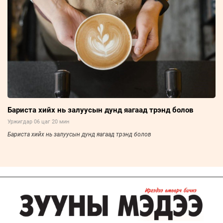
Бариста хийх нь залуусын дунд яагаад трэнд болов
Уржигдар 06 цаг 20 мин
Бариста хийх нь залуусын дунд яагаад трэнд болов