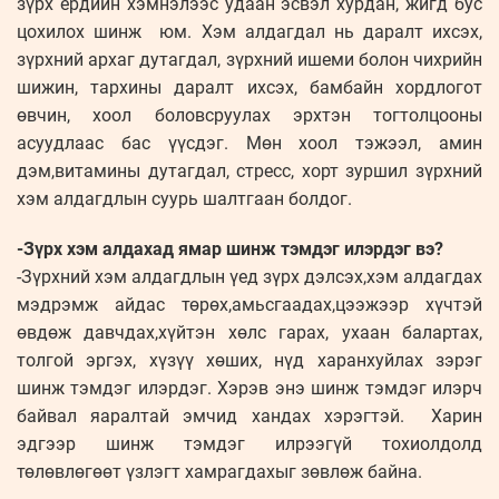
зүрх ердийн хэмнэлээс удаан эсвэл хурдан, жигд бус
цохилох шинж юм. Хэм алдагдал нь даралт ихсэх,
зүрхний архаг дутагдал, зүрхний ишеми болон чихрийн
шижин, тархины даралт ихсэх, бамбайн хордлогот
өвчин, хоол боловсруулах эрхтэн тогтолцооны
асуудлаас бас үүсдэг. Мөн хоол тэжээл, амин
дэм,витамины дутагдал, стресс, хорт зуршил зүрхний
хэм алдагдлын суурь шалтгаан болдог.
-Зүрх хэм алдахад ямар шинж тэмдэг илэрдэг вэ?
-Зүрхний хэм алдагдлын үед зүрх дэлсэх,хэм алдагдах
мэдрэмж айдас төрөх,амьсгаадах,цээжээр хүчтэй
өвдөж давчдах,хүйтэн хөлс гарах, ухаан балартах,
толгой эргэх, хүзүү хөших, нүд харанхуйлах зэрэг
шинж тэмдэг илэрдэг. Хэрэв энэ шинж тэмдэг илэрч
байвал яаралтай эмчид хандах хэрэгтэй. Харин
эдгээр шинж тэмдэг илрээгүй тохиолдолд
төлөвлөгөөт үзлэгт хамрагдахыг зөвлөж байна.