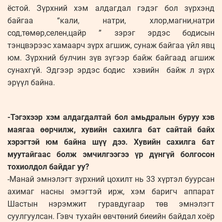
ёстой. Зүрхний хэм алдагдал гэдэг бол зүрхэнд
байгаа “кали, натри, хлор,магни,натри
сод,төмөр,селен,цайр ” зэрэг эрдэс бодисын
тэнцвэрээс хамаарч зүрх агшиж, сунаж байгаа үйл явц
юм. Зүрхний булчин зүв зүгээр байж байгаад агшиж
сунахгүй. Эдгээр эрдэс бодис хэвийн байж л зүрх
эрүүл байна.
-Тэгэхээр хэм алдагдалтай бол амьдралын буруу хэв
маягаа өөрчилж, хувийн сахилга бат сайтай байх
хэрэгтэй юм байна шүү дээ. Хувийн сахилга бат
муутайгаас болж эмчилгээгээ үр дүнгүй болгосон
тохиолдол байдаг уу?
-Манай эмнэлэгт зүрхний цохилт нь 33 хүртэл буурсан
ахимаг насны эмэгтэй ирж, хэм баригч аппарат
Шастын нэрэмжит гуравдугаар төв эмнэлэгт
суулгуулсан. Гэвч тухайн өвчтөний биеийн байдал хоёр