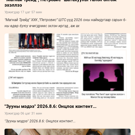
эхэллээ
Уржигдар 17 цаг 57 мин
“Магнай Трейд” ХХК ,“Петровис” ШТС-ууд 2026 оны наймдугаар сарын 6-
ны өдөр буюу өчигдрөөс эхлэн иргэд , аж ах
"Зууны мэдээ" 2026.8.6: Онцлох контент...
Уржигдар 06 цаг 31 мин
"Зууны мэдээ" 2026.8.6: Онцлох контент...