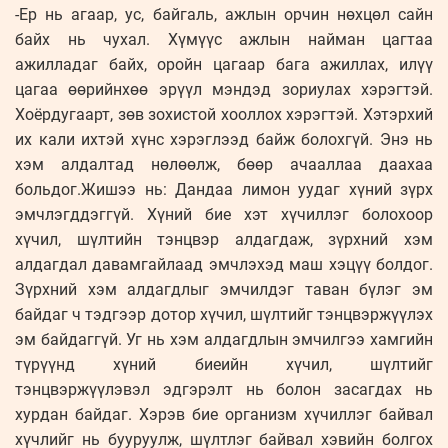
-Ер нь агаар, ус, байгаль, ажлын орчин нөхцөл сайн
байх нь чухал. Хүмүүс ажлын найман цагтаа
ажилладаг байх, оройн цагаар бага ажиллах, илүү
цагаа өөрийнхөө эрүүл мэндэд зориулах хэрэгтэй.
Хоёрдугаарт, зөв зохистой хооллох хэрэгтэй. Хэтэрхий
их кали ихтэй хүнс хэрэглээд байж болохгүй. Энэ нь
хэм алдалтад нөлөөлж, бөөр ачааллаа даахаа
больдог.Жишээ нь: Дандаа лимон уудаг хүний зүрх
эмчлэгддэггүй. Хүний бие хэт хүчиллэг болохоор
хүчил, шүлтийн тэнцвэр алдагдаж, зүрхний хэм
алдагдал давамгайлаад эмчлэхэд маш хэцүү болдог.
Зүрхний хэм алдагдлыг эмчилдэг таван бүлэг эм
байдаг ч тэдгээр дотор хүчил, шүлтийг тэнцвэржүүлэх
эм байдаггүй. Уг нь хэм алдагдлын эмчилгээ хамгийн
түрүүнд хүний биеийн хүчил, шүлтийг
тэнцвэржүүлэвэл эдгэрэлт нь болон засагдах нь
хурдан байдаг. Хэрэв бие организм хүчиллэг байвал
хүчлийг нь бууруулж, шүлтлэг байвал хэвийн болгох