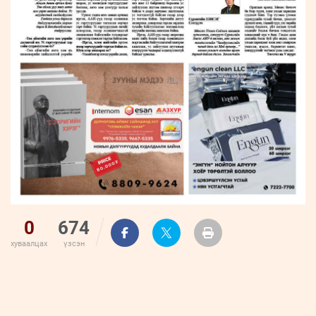
0
674
хуваалцах
үзсэн