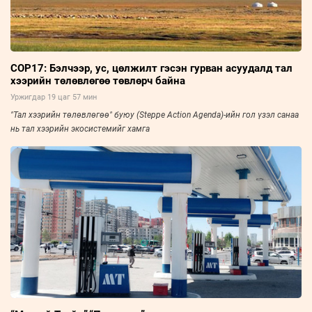
COP17: Бэлчээр, ус, цөлжилт гэсэн гурван асуудалд тал
хээрийн төлөвлөгөө төвлөрч байна
Уржигдар 19 цаг 57 мин
"Тал хээрийн төлөвлөгөө" буюу (Steppe Action Agenda)-ийн гол үзэл санаа
нь тал хээрийн экосистемийг хамга