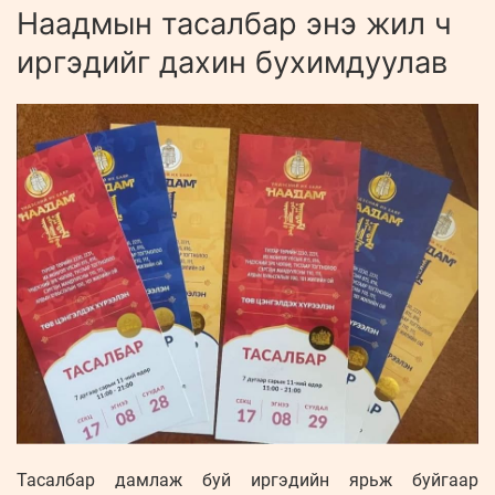
Наадмын тасалбар энэ жил ч
иргэдийг дахин бухимдуулав
Тасалбар дамлаж буй иргэдийн ярьж буйгаар