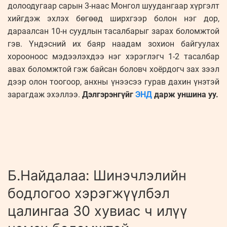
долоодугаар сарын 3-наас Монгол шуудангаар хүргэлт
хийгдэж эхлэх бөгөөд ширхгээр болон нэг дор,
дараалсан 10-н суудлын тасалбарыг зарах боломжтой
гэв. Үндэсний их баяр наадам зохион байгуулах
хорооноос мэдээлэхдээ нэг хэрэглэгч 1-2 тасалбар
авах боломжтой гэж байсан боловч хоёрдогч зах зээл
дээр олон тоогоор, анхны үнээсээ гурав дахин үнэтэй
зарагдаж эхэллээ.
Дэлгэрэнгүйг
ЭНД
дарж уншина уу.
Б.Найдалаа: Шинэчлэлийн
бодлогоо хэрэгжүүлбэл
цалингаа 30 хувиас ч илүү