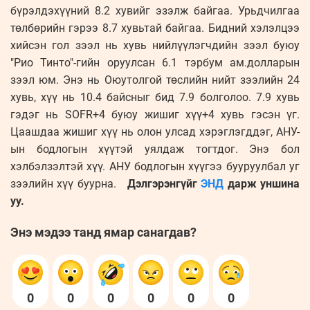
бүрэлдэхүүний 8.2 хувийг эзэлж байгаа. Урьдчилгаа
төлбөрийн гэрээ 8.7 хувьтай байгаа. Бидний хэлэлцээ
хийсэн гол зээл нь хувь нийлүүлэгчдийн зээл буюу
"Рио Тинто"-гийн оруулсан 6.1 тэрбум ам.долларын
зээл юм. Энэ нь Оюутолгой төслийн нийт зээлийн 24
хувь, хүү нь 10.4 байсныг бид 7.9 болголоо. 7.9 хувь
гэдэг нь SOFR+4 буюу жишиг хүү+4 хувь гэсэн үг.
Цаашдаа жишиг хүү нь олон улсад хэрэглэгддэг, АНУ-
ын бодлогын хүүтэй уялдаж тогтдог. Энэ бол
хэлбэлзэлтэй хүү. АНУ бодлогын хүүгээ бууруулбал уг
зээлийн хүү буурна.
Дэлгэрэнгүйг
ЭНД
дарж уншина
уу.
Энэ мэдээ танд ямар санагдав?
0
0
0
0
0
0