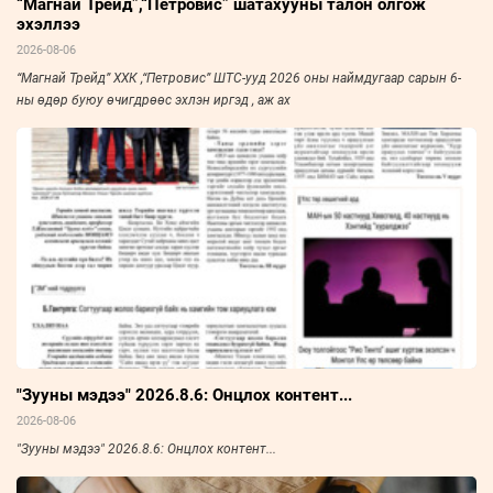
“Магнай Трейд”,“Петровис” шатахууны талон олгож
эхэллээ
2026-08-06
“Магнай Трейд” ХХК ,“Петровис” ШТС-ууд 2026 оны наймдугаар сарын 6-
ны өдөр буюу өчигдрөөс эхлэн иргэд , аж ах
"Зууны мэдээ" 2026.8.6: Онцлох контент...
2026-08-06
"Зууны мэдээ" 2026.8.6: Онцлох контент...