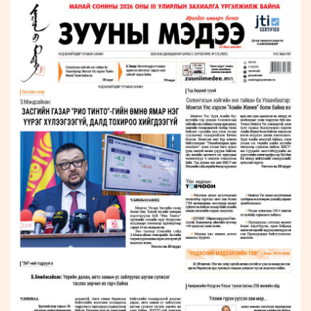
ҮНДЭСНИЙ
ВИДЕО
Бизнес
ФОТО
МЭДЭЭЛЛИЙН
хөгжил
ZUUNII
ТӨВ
Leaderships
УРЛАГ
MEDEE
forum
Бүртгүүлэх
WEEKLY
Нэвтрэх