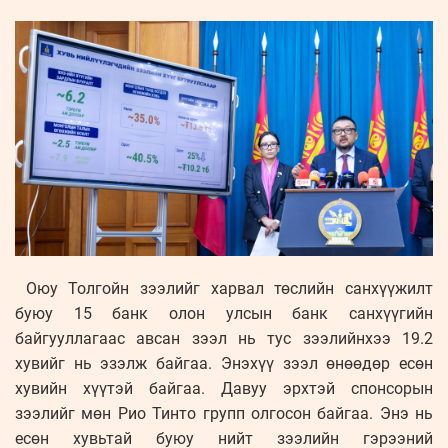
Оюу Толгойн зээлийг харвал төслийн санхүүжилт
буюу 15 банк олон улсын банк санхүүгийн
байгууллагаас авсан зээл нь тус зээлийнхээ 19.2
хувийг нь эзэлж байгаа. Энэхүү зээл өнөөдөр есөн
хувийн хүүтэй байгаа. Давуу эрхтэй спонсорын
зээлийг мөн Рио Тинто групп олгосон байгаа. Энэ нь
есөн хувьтай буюу нийт зээлийн гэрээний