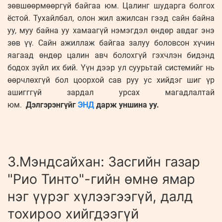
зөвшөөрмөөргүй байгаа юм. Цалинг шударга болгох
ёстой. Тухайлбал, олон жил ажилсан гээд сайн байна
уу, муу байна уу хамаагүй нэмэгдэл өндөр авдаг энэ
зөв үү. Сайн ажиллаж байгаа залуу боловсон хүчин
яагаад өндөр цалин авч болохгүй гэхчлэн бидэнд
бодох зүйл их бий. Үүн дээр ул суурьтай системийг нь
өөрчлөхгүй бол цоорхой сав руу ус хийдэг шиг үр
ашигггүй зардал урсах магадлалтай
юм.
Дэлгэрэнгүйг
ЭНД
дарж уншина уу.
З.Мэндсайхан: Засгийн газар
"Рио Тинто"-гийн өмнө ямар
нэг үүрэг хүлээгээгүй, далд
тохироо хийгдээгүй