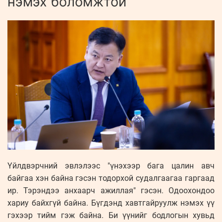
нэмэх боломжтой
Үйлдвэрчний эвлэлээс "үнэхээр бага цалин авч
байгаа хэн байна гэсэн тодорхой судалгаагаа гаргаад
ир. Тэрэндээ анхаарч ажиллая" гэсэн. Одоохондоо
хариу байхгүй байна. Бүгдэнд хавтгайруулж нэмэх үү
гэхээр тийм гэж байна. Би үүнийг бодлогын хувьд