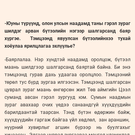
-Юуны түрүүнд, олон улсын наадамд таны гэрэл зураг
шилдэг арван бүтээлийн нэгээр шалгарсанд баяр
хүргэе. Тэмцээнд явуулсан бүтээлийнхээ тухай
хоёулаа ярилцлагаа эхлүүлье?
-Баярлалаа. Нэр хүндтэй наадамд оролцож, бүтээл
маань шилдгээр шалгарсанд баяртай байна. Би энэ
тэмцээнд гурав дахь удаагаа оролцлоо. Тэмцээний
төрөл тус бүрд зургаа илгээсэн. Тэмцээнд шалгарсан
цуврал зураг маань өнгөрсөн жил Төв аймгийн Цээл
суманд авсан гэрэл зургууд юм. Сумын наадмын
зураг авахаар очих үедээ санаандгүй хүүхдүүдийн
барилдаантай таарсан. Тэнд бүтэн өдөржин байж,
хүүхдүүдийн гаргаж байгаа үйл хөдлөл, зан араншин,
нүүрний хувирлыг агшин бүрээр нь буулгахыг
хичээсэн. Эдгээр цуврал зургаараа монгол уламжлал,