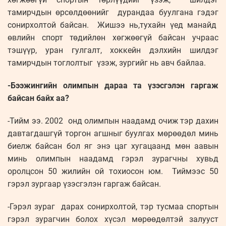
тамирчдын өрсөлдөөнийг дурандаа буулгана гэдэг
сонирхолтой байсан. Жишээ нь,тухайн үед манайд
өвлийн спорт төдийлөн хөгжөөгүй байсан учраас
тэшүүр, уран гулгалт, хоккейн дэлхийн шилдэг
тамирчдын тоглолтыг үзэж, зургийг нь авч байлаа.
-Бээжингийн олимпын дараа та үзэсгэлэн гаргаж
байсан байх аа?
-Тийм ээ. 2002 онд олимпын наадамд очиж тэр дахин
давтагдашгүй торгон агшныг буулгах мөрөөдөл минь
биелж байсан бол яг энэ цаг хугацаанд мөн аавын
минь олимпын наадамд гэрэл зурагчны хувьд
оролцсон 50 жилийн ой тохиосон юм. Тиймээс 50
гэрэл зургаар үзэсгэлэн гаргаж байсан.
-Гэрэл зураг дарах сонирхолтой, тэр тусмаа спортын
гэрэл зурагчин болох хүсэл мөрөөдөлтэй залууст