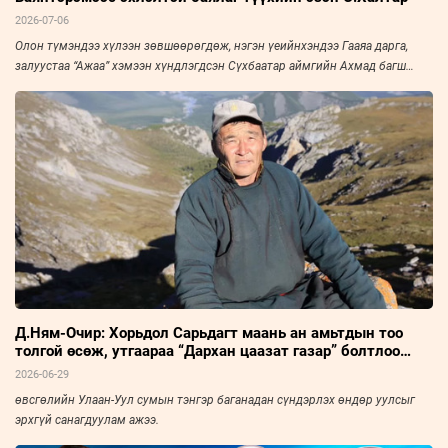
2026-07-06
Олон түмэндээ хүлээн зөвшөөрөгдөж, нэгэн үеийнхэндээ Гааяа дарга,
залуустаа “Ажаа” хэмээн хүндлэгдсэн Сүхбаатар аймгийн Ахмад багш
нарын холбооны тэргүүн, Үйлчилгээний гавьяат ажилтан С.Халтарыг
“Зууны мэдээ” сонин “Амьдралын тойрог” буландаа урьж, ярилцлаа. Эрч
хүч дүүрэн амьдарсан эрхэм хүний ярианаас улс, орны нийгэм, эдийн
засаг, улс төрийн амьдралын нэгэн үе ихэд тодхон харагдана.
Д.Ням-Очир: Хорьдол Сарьдагт маань ан амьтдын тоо
толгой өсөж, утгаараа “Дархан цаазат газар” болтлоо
хөгжсөнд сэтгэл бахдаж явдаг
2026-06-29
өвсгөлийн Улаан-Уул сумын тэнгэр баганадан сүндэрлэх өндөр уулсыг
эрхгүй санагдуулам ажээ.