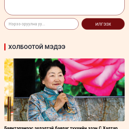
ИЛГЭЭХ
ХОЛБООТОЙ МЭДЭЭ
Баянтэрэмээс эхлэлтэй баялаг түүхийн эзэн С.Халтар