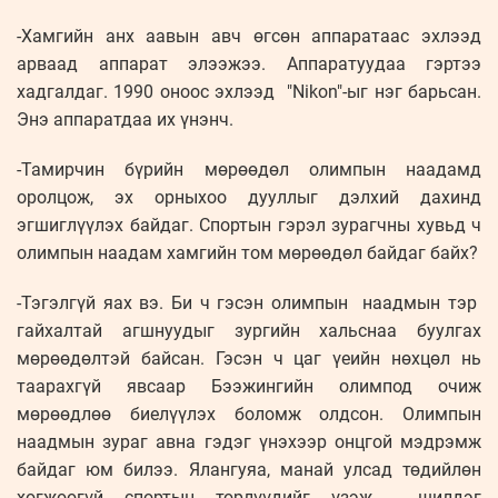
-Хамгийн анх аавын авч өгсөн аппаратаас эхлээд
арваад аппарат элээжээ. Аппаратуудаа гэртээ
хадгалдаг. 1990 оноос эхлээд "Nikon"-ыг нэг барьсан.
Энэ аппаратдаа их үнэнч.
-Тамирчин бүрийн мөрөөдөл олимпын наадамд
оролцож, эх орныхоо дууллыг дэлхий дахинд
эгшиглүүлэх байдаг. Спортын гэрэл зурагчны хувьд ч
олимпын наадам хамгийн том мөрөөдөл байдаг байх?
-Тэгэлгүй яах вэ. Би ч гэсэн олимпын наадмын тэр
гайхалтай агшнуудыг зургийн хальснаа буулгах
мөрөөдөлтэй байсан. Гэсэн ч цаг үеийн нөхцөл нь
таарахгүй явсаар Бээжингийн олимпод очиж
мөрөөдлөө биелүүлэх боломж олдсон. Олимпын
наадмын зураг авна гэдэг үнэхээр онцгой мэдрэмж
байдаг юм билээ. Ялангуяа, манай улсад төдийлөн
хөгжөөгүй спортын төрлүүдийг үзэж, шилдэг