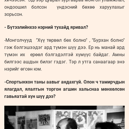
ондоошил болсон үндэсний бөхөө харуулахыг
зорьсон.
- Бүтээлийнхээ нэрний тухайд яривал?
-Монголчууд "Хүү төрвөл бөх болно" , "Бурхан болно"
гэж бэлгэшээдэг ард түмэн шүү дээ. Ер нь манай ард
түмэн их ерөөл бэлгэдэлтэй хүмүүс байдаг. Амны
билгээс ашдын билэг гэдэг. Тэр л утга санаагаар энэ
нэрийг өгсөн юм.
-Спортынхон таны аавыг андахгүй. Олон ч тамирчдын
ялагдал, ялалтын торгон агшин хальснаа мөнхөлсөн
гавьяатай хүн шүү дээ?