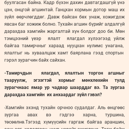
буулгасан байна. Кадр бүхэн дахин давтагдашгүй үнэ
цэн, онцгой агшинтай. Ганцхан хормын дотор маш их
зүйл өөрчлөгддөг. Давж байсан бөх унаж, хожигдож
явсан баг хожиж болно. Тухайн агшин бүрийг алдалгүй
дарахдаа хамгийн жаргалтай хүн болдог доо би. Мөн
тэмцээний үеэр ялалт ялагдал хүлээгээд уйлж
байгаа тамирчныг хараад нууцхан нулимс унагана,
ялалтыг нь хуваалцаж хамт баярлана гээд спортын
гэрэл зурагчин байх сайхан.
-Тамирчдын ялагдал, ялалтын торгон агшныг
тааруулж, эгзэгтэй хормыг мөнхлөхийн тулд
зурагчнаас ямар ур чадвар шаарддаг вэ. Та зургаа
дарахдаа хамгийн их анхаардаг зүйл гэвэл?
-Хамгийн эхэнд тухайн орчноо судалдаг. Аль өнцгөөс
зургаа авах вэ гэдгээ харна, туршина,
төсөөлнө.Тэгээд хүмүүсийн гаргаж байгаа араншин,