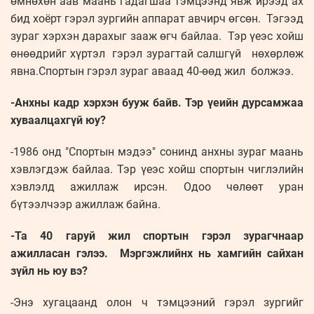
өмнөхөн аав маань гадагшаа тэмцээнд явж ирээд ах
бид хоёрт гэрэл зургийн аппарат авчирч өгсөн. Тэгээд
зураг хэрхэн дарахыг зааж өгч байлаа. Тэр үеэс хойш
өнөөдрийг хүртэл гэрэл зурагтай салшгүй нөхөрлөж
явна.Спортын гэрэл зураг аваад 40-өөд жил болжээ.
-Анхны кадр хэрхэн бууж байв. Тэр үеийн дурсамжаа
хуваалцахгүй юу?
-1986 онд "Спортын мэдээ" сонинд анхны зураг маань
хэвлэгдэж байлаа. Тэр үеэс хойш спортын чиглэлийн
хэвлэлд ажиллаж ирсэн. Одоо чөлөөт уран
бүтээлчээр ажиллаж байна.
-Та 40 гаруй жил спортын гэрэл зурагчнаар
ажилласан гэлээ. Мэргэжлийнх нь хамгийн сайхан
зүйл нь юу вэ?
-Энэ хугацаанд олон ч тэмцээний гэрэл зургийг