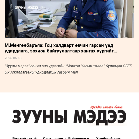
М.Мөнгөнбаръяа: Гоц халдварт өвчин гарсан үед
удирдлага, зохион байгуулалтаар хангах үүргийг
хэрэгжүүлдэг
2026-06-18
“Зууны мэдээ” сонин энэ удаагийн “Монгол Улсын төлөө” буландаа ОБЕГ-
ын Ажиллагааны удирдлагын газрын Мал
Бидний тухай
Сурталчилгаа Байршуулах
Холбоо барих