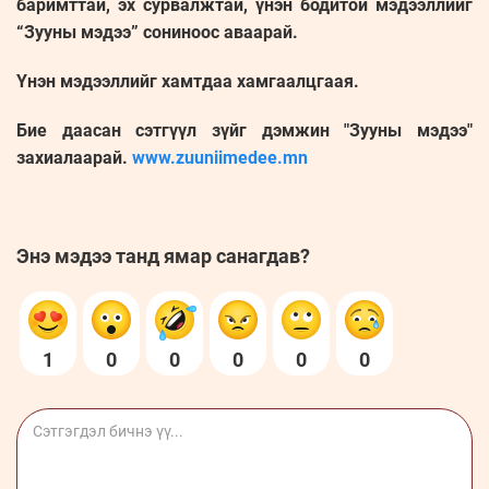
баримттай, эх сурвалжтай, үнэн бодитой мэдээллийг
“Зууны мэдээ” сониноос аваарай.
Үнэн мэдээллийг хамтдаа хамгаалцгаая.
Бие даасан сэтгүүл зүйг дэмжин "Зууны мэдээ"
захиалаарай.
www.zuuniimedee.mn
Энэ мэдээ танд ямар санагдав?
1
0
0
0
0
0