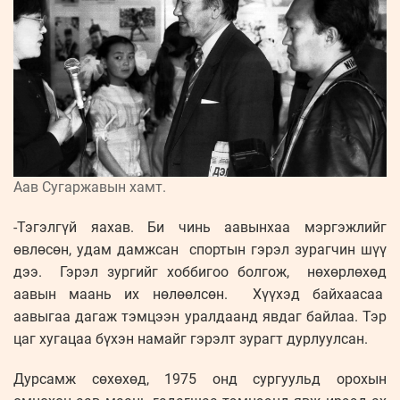
Аав Сугаржавын хамт.
-Тэгэлгүй яахав. Би чинь аавынхаа мэргэжлийг
өвлөсөн, удам дамжсан спортын гэрэл зурагчин шүү
дээ. Гэрэл зургийг хоббигоо болгож, нөхөрлөхөд
аавын маань их нөлөөлсөн. Хүүхэд байхаасаа
аавыгаа дагаж тэмцээн уралдаанд явдаг байлаа. Тэр
цаг хугацаа бүхэн намайг гэрэлт зурагт дурлуулсан.
Дурсамж сөхөхөд, 1975 онд сургуульд орохын