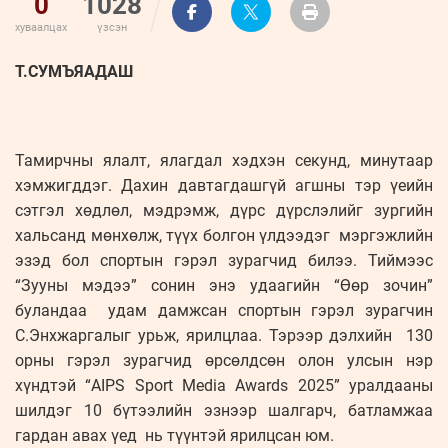
0
1028
хуваалцах
үзсэн
Т.СУМЪЯАДАШ
Тамирчны ялалт, ялагдал хэдхэн секунд, минутаар
хэмжигддэг. Дахин давтагдашгүй агшны тэр үеийн
сэтгэл хөдлөл, мэдрэмж, дүрс дүрслэлийг зургийн
хальсанд мөнхөлж, түүх болгон үлдээдэг мэргэжлийн
эзэд бол спортын гэрэл зурагчид билээ. Тиймээс
“Зууны мэдээ” сонин энэ удаагийн “Өөр зочин”
буландаа удам дамжсан спортын гэрэл зурагчин
С.Энхжаргалыг урьж, ярилцлаа. Тэрээр дэлхийн 130
орны гэрэл зурагчид өрсөлдсөн олон улсын нэр
хүндтэй “AIPS Sport Media Awards 2025” уралдааны
шилдэг 10 бүтээлийн эзнээр шалгарч, батламжаа
гардан авах үед нь түүнтэй ярилцсан юм.