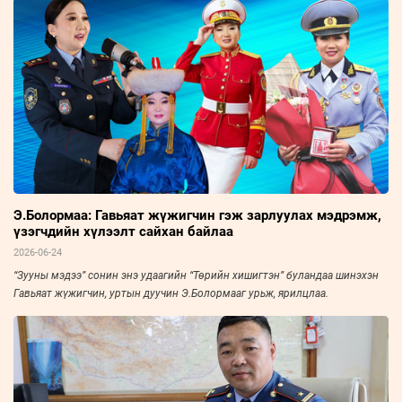
Э.Болормаа: Гавьяат жүжигчин гэж зарлуулах мэдрэмж,
үзэгчдийн хүлээлт сайхан байлаа
2026-06-24
“Зууны мэдээ” сонин энэ удаагийн “Төрийн хишигтэн” буландаа шинэхэн
Гавьяат жүжигчин, уртын дуучин Э.Болормааг урьж, ярилцлаа.