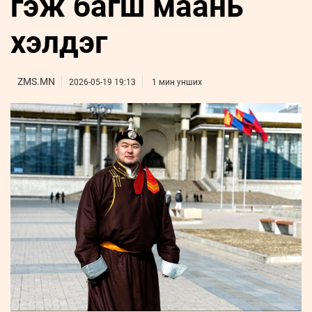
гэж багш маань
ҮНДЭСНИЙ
ВИДЕО
Бизнес
ФОТО
МЭДЭЭЛЛИЙН
хөгжил
хэлдэг
ZUUNII
ТӨВ
Leaderships
УРЛАГ
MEDEE
forum
Бүртгүүлэх
WEEKLY
Нэвтрэх
ZMS.MN
2026-05-19 19:13
1 мин унших