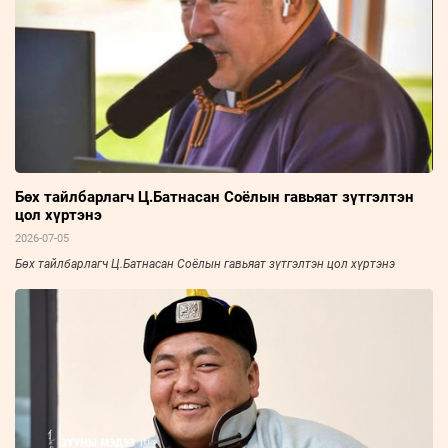
арслан Э.Батмагнайгаар найм давж, УЛСЫН ГАРДИ цолын болзол
хангалаа.
Бөх тайлбарлагч Ц.Батнасан Соёлын гавьяат зүтгэлтэн
цол хүртэнэ
2026-07-05
Бөх тайлбарлагч Ц.Батнасан Соёлын гавьяат зүтгэлтэн цол хүртэнэ