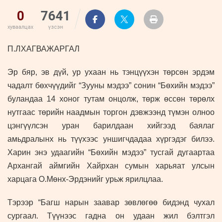
0
7641
хуваалцах
үзсэн
П.ЛХАГВАЖАРГАЛ
Эр бяр, эв дүй, ур ухаан нь тэнцүүхэн төрсөн эрдэм
чадалт бөхчүүдийг “Зууны мэдээ” сонин “Бөхийн мэдээ”
буландаа 14 хоног тутам онцолж, төрж өссөн төрөлх
нутгаас төрийн наадмын торгон дэвжээнд түмэн олноо
цэнгүүлсэн уран барилдаан хийгээд баялаг
амьдралынх нь түүхээс уншигчдадаа хүргэдэг билээ.
Харин энэ удаагийн “Бөхийн мэдээ” тусгай дугаартаа
Архангай аймгийн Хайрхан сумын харьяат улсын
харцага О.Мөнх-Эрдэнийг урьж ярилцлаа.
Тэрээр “
Багш нарын заавар зөвлөгөө бидэнд чухал
сургаал. Түүнээс гадна он удаан жил бэлтгэл