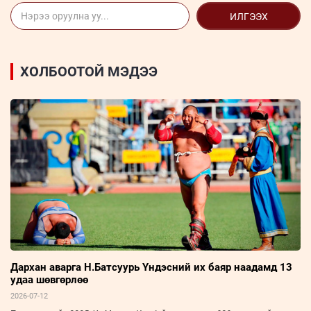
ИЛГЭЭХ
ХОЛБООТОЙ МЭДЭЭ
Дархан аварга Н.Батсуурь Үндэсний их баяр наадамд 13
удаа шөвгөрлөө
2026-07-12