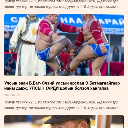
Тулгар төрийн 2235, Их Монгол Улс байгуулагдсаны 820, үндэсний эрх
чөлөө, тусгаар тогтнолоо сэргээн мандуулсны 115, Ардын хувьсгалын
105 жилийн ойн Үндэсний их баяр наадмын хүчит бөхийн барилдааны
наймын даваа Төв цэнгэлдэх хүрээлэнд амжилттай зохион байгуулагдаж,
өндөрлөлөө.
Улсын заан Б.Бат-Өлзий улсын арслан Э.Батмагнайгаар
найм давж, УЛСЫН ГАРДИ цолын болзол хангалаа
2026-07-12
Тулгар төрийн 2235, Их Монгол Улс байгуулагдсаны 820, үндэсний эрх
чөлөө, тусгаар тогтнолоо сэргээн мандуулсны 115, Ардын хувьсгалын
105 жилийн ойн Үндэсний их баяр наадмын хүчит бөхийн барилдааны
наймын даваа дууслаа. Ховд аймгийн Зэрэг сумын харьяат, "Ховд"
дэвжээ, "Аврагч" спорт хорооны бөх, улсын заан Б.Бат-Өлзий улсын залуу