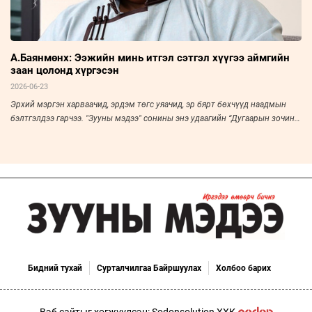
А.Баянмөнх: Ээжийн минь итгэл сэтгэл хүүгээ аймгийн
заан цолонд хүргэсэн
2026-06-23
Эрхий мэргэн харваачид, эрдэм төгс уяачид, эр бярт бөхчүүд наадмын
бэлтгэлдээ гарчээ. "Зууны мэдээ" сонины энэ удаагийн “Дугаарын зочин”-
оор Увс аймгийн Наранбулаг сумын харьяат, аймгийн заан А.Баянмөнхийг
урьж ярилцлаа.
Бидний тухай
Сурталчилгаа Байршуулах
Холбоо барих