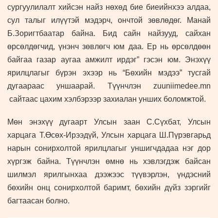
сургуулилалт хийсэн найз нөхөд бие биеийнхээ алдаа,
сул талыг илүүтэй мэдэрч, ончтой зөвлөдөг. Манай
Б.Зоригтбаатар байна. Бид сайн найзууд, сайхан
өрсөлдөгчид, үнэнч зөвлөгч юм даа. Ер нь өрсөлдөөн
байгаа газар аугаа амжилт ирдэг” гэсэн юм. Энэхүү
ярилцлагыг бүрэн эхээр нь “Бөхийн мэдээ” тусгай
дугаараас уншаарай. Түүнчлэн
zuuniimedee.mn
сайтаас цахим хэлбэрээр захиалан унших боломжтой.
Мөн энэхүү дугаарт Улсын заан С.Сүхбат, Улсын
харцага Т.Өсөх-Ирээдүй, Улсын харцага Ш.Пүрэвгарьд
нарын сонирхолтой ярилцлагыг уншигчдадаа нэг дор
хүргэж байна. Түүнчлэн өмнө нь хэвлэгдэж байсан
шилмэл ярилгынхаа дээжээс түүвэрлэн, үндэсний
бөхийн онц сонирхолтой баримт, бөхийн дүйз зэргийг
багтаасан болно.