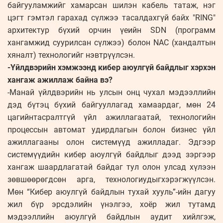
байгууламжийг хамарсан шилэн кабель татаж, нэг
цэгт гэмтэл гарахад сүлжээ тасалдахгүй байх "RING"
архитектур бүхий орчин үеийн SDN (программ
хангамжид суурилсан сүлжээ) болон NAC (хандалтын
хяналт) технологийг нэвтрүүлсэн.
-Үйлдвэрийн хэмжээнд кибер аюулгүй байдлыг хэрхэн
хангаж ажиллаж байна вэ?
-Манай үйлдвэрийн нь улсын онц чухал мэдээллийн
дэд бүтэц бүхий байгууллагад хамаардаг, мөн 24
цагийнтасралтгүй үйл ажиллагаатай, технологийн
процессын автомат удирдлагын болон бизнес үйл
ажиллагааны олон системүүд ажилладаг. Эдгээр
системүүдийн кибер аюулгүй байдлыг дээд зэргээр
хангаж шаардлагатай байдаг тул олон улсад хүлээн
зөвшөөрөгдсөн арга, технологиудыгхэрэгжүүлсэн.
Мөн “Кибер аюулгүй байдлын тухай хууль”-ийн дагуу
жил бүр эрсдэлийн үнэлгээ, хоёр жил тутамд
мэдээллийн аюулгүй байдлын аудит хийлгэж,