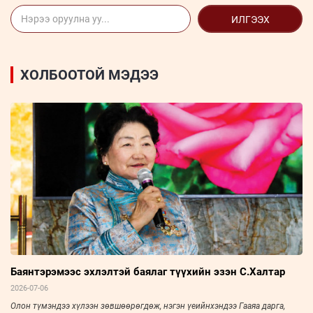
ИЛГЭЭХ
ХОЛБООТОЙ МЭДЭЭ
Баянтэрэмээс эхлэлтэй баялаг түүхийн эзэн С.Халтар
2026-07-06
Олон түмэндээ хүлээн зөвшөөрөгдөж, нэгэн үеийнхэндээ Гааяа дарга,