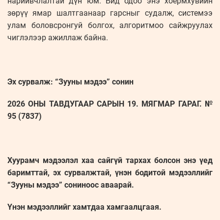
нарийвчлалтай дүн юм. Бид одоо энэ хоёрмхувийн
зөрүү ямар шалтгаанаар гарсныг судалж, системээ
улам боловсронгуй болгох, алгоритмоо сайжруулах
чиглэлээр ажиллаж байна.
Эх сурвалж: “Зууны мэдээ” сонин
2026 ОНЫ ТАВДУГААР САРЫН 19. МЯГМАР ГАРАГ. №
95 (7837)
Хуурамч мэдээлэл хаа сайгүй тархах болсон энэ үед
баримттай, эх сурвалжтай, үнэн бодитой мэдээллийг
“Зууны мэдээ” сониноос аваарай.
Үнэн мэдээллийг хамтдаа хамгаалцгаая.