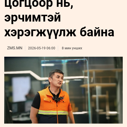
цогцоор нь,
ҮНДЭСНИЙ
ВИДЕО
Бизнес
ФОТО
МЭДЭЭЛЛИЙН
хөгжил
эрчимтэй
ZUUNII
ТӨВ
Leaderships
УРЛАГ
MEDEE
forum
Бүртгүүлэх
WEEKLY
Нэвтрэх
хэрэгжүүлж байна
ZMS.MN
2026-05-19 06:00
8 мин унших