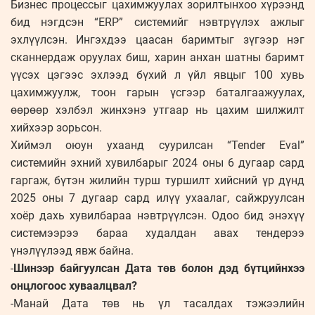
Бизнес процессыг цахимжуулах зорилтынхоо хүрээнд
бид нэгдсэн “ERP” системийг нэвтрүүлэх ажлыг
эхлүүлсэн. Ингэхдээ цаасан баримтыг зүгээр нэг
сканнердаж оруулах биш, харин анхан шатны баримт
үүсэх цэгээс эхлээд бүхий л үйл явцыг 100 хувь
цахимжуулж, тоон гарын үсгээр баталгаажуулах,
өөрөөр хэлбэл жинхэнэ утгаар нь цахим шилжилт
хийхээр зорьсон.
Хиймэл оюун ухаанд суурилсан “Tender Eval”
системийн эхний хувилбарыг 2024 оны 6 дугаар сард
гаргаж, бүтэн жилийн турш туршилт хийсний үр дүнд
2025 оны 7 дугаар сард илүү ухаалаг, сайжруулсан
хоёр дахь хувилбараа нэвтрүүлсэн. Одоо бид энэхүү
системээрээ бараа худалдан авах тендерээ
үнэлүүлээд явж байна.
-
Шинээр байгуулсан Дата төв болон дэд бүтцийнхээ
онцлогоос хуваалцвал?
-Манай Дата төв нь үл тасалдах тэжээлийн