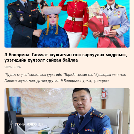
Э.Болормаа: Гавьяат жүжигчин гэж зарлуулах мэдрэмж,
үзэгчдийн хүлээлт сайхан байлаа
2026-06-24
“Зууны мэдээ” сонин энэ удаагийн “Төрийн хишигтэн” буландаа шинэхэн
Гавьяат жүжигчин, уртын дуучин Э.Болормааг урьж, ярилцлаа.