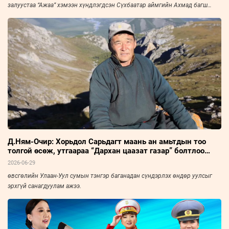
залуустаа “Ажаа” хэмээн хүндлэгдсэн Сүхбаатар аймгийн Ахмад багш
нарын холбооны тэргүүн, Үйлчилгээний гавьяат ажилтан С.Халтарыг
“Зууны мэдээ” сонин “Амьдралын тойрог” буландаа урьж, ярилцлаа. Эрч
хүч дүүрэн амьдарсан эрхэм хүний ярианаас улс, орны нийгэм, эдийн
засаг, улс төрийн амьдралын нэгэн үе ихэд тодхон харагдана.
Д.Ням-Очир: Хорьдол Сарьдагт маань ан амьтдын тоо
толгой өсөж, утгаараа “Дархан цаазат газар” болтлоо
хөгжсөнд сэтгэл бахдаж явдаг
2026-06-29
өвсгөлийн Улаан-Уул сумын тэнгэр баганадан сүндэрлэх өндөр уулсыг
эрхгүй санагдуулам ажээ.