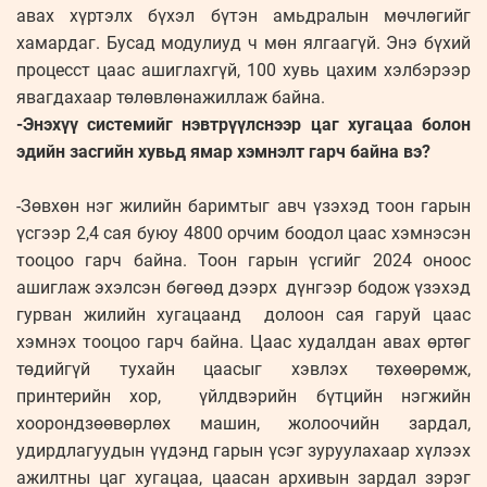
авах хүртэлх бүхэл бүтэн амьдралын мөчлөгийг
хамардаг. Бусад модулиуд ч мөн ялгаагүй. Энэ бүхий
процесст цаас ашиглахгүй, 100 хувь цахим хэлбэрээр
явагдахаар төлөвлөнажиллаж байна.
-Энэхүү системийг нэвтрүүлснээр цаг хугацаа болон
эдийн засгийн хувьд ямар хэмнэлт гарч байна вэ?
-Зөвхөн нэг жилийн баримтыг авч үзэхэд тоон гарын
үсгээр 2,4 сая буюу 4800 орчим боодол цаас хэмнэсэн
тооцоо гарч байна. Тоон гарын үсгийг 2024 оноос
ашиглаж эхэлсэн бөгөөд дээрх дүнгээр бодож үзэхэд
гурван жилийн хугацаанд долоон сая гаруй цаас
хэмнэх тооцоо гарч байна. Цаас худалдан авах өртөг
төдийгүй тухайн цаасыг хэвлэх төхөөрөмж,
принтерийн хор, үйлдвэрийн бүтцийн нэгжийн
хоорондзөөвөрлөх машин, жолоочийн зардал,
удирдлагуудын үүдэнд гарын үсэг зуруулахаар хүлээх
ажилтны цаг хугацаа, цаасан архивын зардал зэрэг