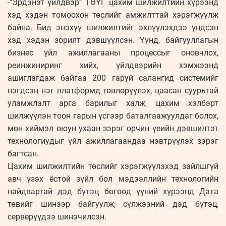
-"Эрдэнэт үйлдвэр” ТӨҮГ цахим шилжилтийн хүрээнд
хэд хэдэн томоохон төслийг амжилттай хэрэгжүүлж
байна. Бид энэхүү шилжилтийг эхлүүлэхдээ үндсэн
хэд хэдэн зорилт дэвшүүлсэн. Үүнд, байгууллагын
бизнес үйл ажиллагааны процессыг оновчлох,
реинжиниринг хийх, үйлдвэрийн хэмжээнд
ашиглагдаж байгаа 200 гаруй салангид системийг
нэгдсэн нэг платформд төвлөрүүлэх, цаасан суурьтай
уламжлалт арга барилыг халж, цахим хэлбэрт
шилжүүлэн тоон гарын үсгээр баталгаажуулдаг болох,
мөн хиймэл оюун ухаан зэрэг орчин үеийн дэвшилтэт
технологиудыг үйл ажиллагаандаа нэвтрүүлэх зэрэг
багтсан.
Цахим шилжилтийн төслийг хэрэгжүүлэхэд зайлшгүй
авч үзэх ёстой зүйл бол мэдээллийн технологийн
найдвартай дэд бүтэц бөгөөд үүний хүрээнд Дата
төвийг шинээр байгуулж, сүлжээний дэд бүтэц,
серверүүдээ шинэчилсэн.