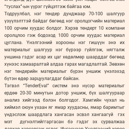
“туслах”-ын үүрэг гүйцэтгэж байгаа юм.
Тодруулбал, нэг тендер дунджаар 70-100 шалгуур
үзүүлэлттэй байдаг бөгөөд нэг оролцогчийн материал
100 орчим хуудас болдог. Хэрэв тендерт 10 компани
оролцлоо гэж бодоход 1000 орчим хуудас материал
цуглана. Үнэлгээний хорооны нэг гишүүн энэ их
материалыг шалгуур нэг бүрээр гүйлгэж, нягталж
уншина гэдэг асар их цаг хөдөлмөр шаарддаг бөгөөд
хүнээс хамааралтай алдаа гарах магадлалтай. Зөвхөн
нэг тендерийн материалыг бүрэн уншиж үнэлэхэд
бүтэн өдөр зарцуулагддаг байсан.
Тэгвэл “TenderEval” систем энэ нүсэр материалыг
ердөө 20-30 минутын дотор уншиж, бүх шалгуураар
анализ хийгээд бэлэн болгодог. Хамгийн чухал нь
хиймэл оюун ухаан яг ямар хуудасны, ямар баримтыг
үндэслэж шаардлага хангасан эсвэл хангаагүй гэх
мэт дүгнэлтийггаргасан бэ гэдэг эх сурвалжаа
давхар хавсаргаж өгдөг. Ингэснээр Үнэлгээний хороо