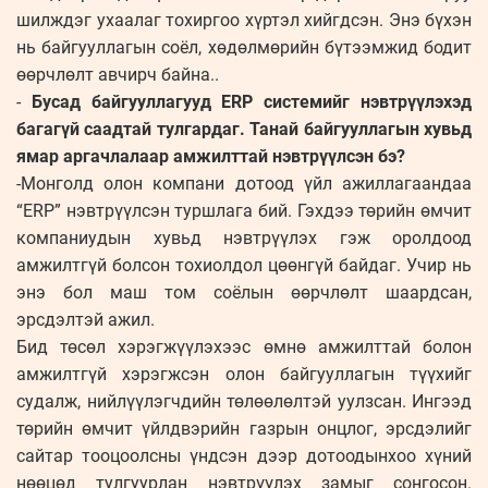
шилждэг ухаалаг тохиргоо хүртэл хийгдсэн. Энэ бүхэн
нь байгууллагын соёл, хөдөлмөрийн бүтээмжид бодит
өөрчлөлт авчирч байна..
-
Бусад байгууллагууд ERP системийг нэвтрүүлэхэд
багагүй саадтай тулгардаг. Танай байгууллагын хувьд
ямар аргачлалаар амжилттай нэвтрүүлсэн бэ?
-Монголд олон компани дотоод үйл ажиллагаандаа
“ERP” нэвтрүүлсэн туршлага бий. Гэхдээ төрийн өмчит
компаниудын хувьд нэвтрүүлэх гэж оролдоод
амжилтгүй болсон тохиолдол цөөнгүй байдаг. Учир нь
энэ бол маш том соёлын өөрчлөлт шаардсан,
эрсдэлтэй ажил.
Бид төсөл хэрэгжүүлэхээс өмнө амжилттай болон
амжилтгүй хэрэгжсэн олон байгууллагын түүхийг
судалж, нийлүүлэгчдийн төлөөлөлтэй уулзсан. Ингээд
төрийн өмчит үйлдвэрийн газрын онцлог, эрсдэлийг
сайтар тооцоолсны үндсэн дээр дотоодынхоо хүний
нөөцөд тулгуурлан нэвтрүүлэх замыг сонгосон.