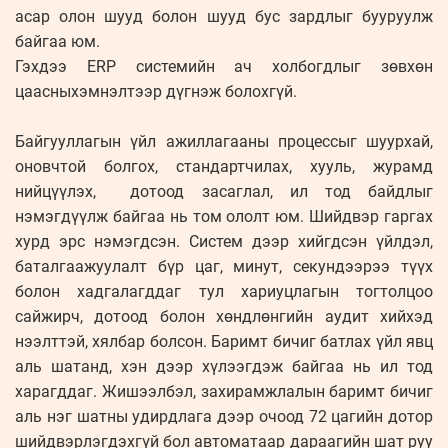
асар олон шууд болон шууд бус зардлыг бууруулж
байгаа юм.
Гэхдээ ERP системийн ач холбогдлыг зөвхөн
цаасныхэмнэлтээр дүгнэж болохгүй.
Байгууллагын үйл ажиллагааны процессыг шуурхай,
оновчтой болгох, стандартчилах, хууль, журамд
нийцүүлэх, дотоод засаглал, ил тод байдлыг
нэмэгдүүлж байгаа нь том ололт юм. Шийдвэр гаргах
хурд эрс нэмэгдсэн. Систем дээр хийгдсэн үйлдэл,
баталгаажуулалт бүр цаг, минут, секундээрээ түүх
болон хадгалагддаг тул хариуцлагын тогтолцоо
сайжирч, дотоод болон хөндлөнгийн аудит хийхэд
нээлттэй, хялбар болсон. Баримт бичиг батлах үйл явц
аль шатанд, хэн дээр хүлээгдэж байгаа нь ил тод
харагддаг. Жишээлбэл, захирамжлалын баримт бичиг
аль нэг шатны удирдлага дээр очоод 72 цагийн дотор
шийдвэрлэгдэхгүй бол автоматаар дараагийн шат руу