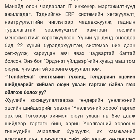
Манайд олон чадварлаг IT инженер, мэргэжилтнүүд
ажилладаг. Тэднийгээ ERP системийн хөгжүүлэлт,
нэвтрүүлэлтийн чиглэлээр чадавхжуулж, гаднын
туршлагатай зөвлөхүүдтэй хамтран төслийн
менежментийг хэрэгжүүлсэн. Үүний үр дүнд өнөөдөр
бид 22 хүний бүрэлдэхүүнтэй, системээ бие даан
хөгжүүлж, хариуцан авч явах чадвартай багтай
болсон. Энэ бол “Эрдэнэт үйлдвэр”-ийн хувьд маш том
оюуны үнэ цэнтэй хөрөнгө оруулалт юм.
-"TenderEval” системийн тухайд, тендерийн эцсийн
шийдвэрийг хиймэл оюун ухаан гаргаж байна гэж
ойлгож болох уу?
-Хуулийн зохицуулалтаараа тендерийн үнэлгээний
эцсийн шийдвэрийг зөвхөн "Үнэлгээний хороо" гаргах
эрхтэй. Тэгэхээр хиймэл оюун ухаан нь бие дааж
шийдвэр гаргагч биш, харин Үнэлгээний хорооны
гишүүдийн ачааллыг бууруулж, их хэмжээний
өгөгдөлд дүн шинжилгээ хийх үйл явцыг хөнгөвчлөх