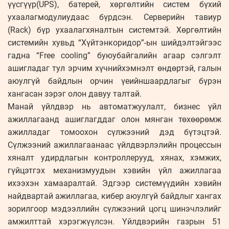
үүсгүүр(UPS), батерей, хөргөлтийн систем бүхий
ухаалагмодулиудаас бүрдсэн. Серверийн тавиур
(Rack) бүр ухаалагхяналтын системтэй. Хөргөлтийн
системийн хувьд “Хүйтэнкоридор”-ын шийдэлтэйгээс
гадна “Free cooling” буюубайгалийн агаар сэлгэлт
ашигладаг тул эрчим хүчнийхэмнэлт өндөртэй, галын
аюулгүй байдлын орчин үеийншаардлагыг бүрэн
хангасан зэрэг олон давуу талтай.
Манай үйлдвэр нь автоматжуулалт, бизнес үйл
ажиллагаанд ашиглагддаг олон мянган төхөөрөмж
ажилладаг томоохон сүлжээний дэд бүтэцтэй.
Сүлжээний ажиллагаанаас үйлдвэрлэлийн процессын
хяналт удирдлагын контроллерууд, хянах, хэмжих,
гүйцэтгэх механизмуудын хэвийн үйл ажиллагаа
ихээхэн хамааралтай. Эдгээр системүүдийн хэвийн
найдвартай ажиллагаа, кибер аюулгүй байдлыг хангах
зорилгоор мэдээллийн сүлжээний цогц шинэчлэлийг
амжилттай хэрэгжүүлсэн. Үйлдвэрийн газрын 51