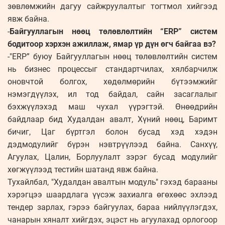
зөвлөмжийн дагуу сайжруулалтыг тогтмол хийгээд
явж байна.
-
Байгууллагын нөөц төлөвлөлтийн “ERP” систем
бодитоор хэрхэн ажиллаж, ямар үр дүн өгч байгаа вэ?
-"ERP” буюу Байгууллагын нөөц төлөвлөлтийн систем
нь бизнес процессыг стандартчилах, хялбарчилж
оновчтой болгох, хөдөлмөрийн бүтээмжийг
нэмэгдүүлэх, ил тод байдал, сайн засаглалыг
бэхжүүлэхэд маш чухал үүрэгтэй. Өнөөдрийн
байдлаар бид Худалдан авалт, Хүний нөөц, Баримт
бичиг, Цаг бүртгэл болон бусад хэд хэдэн
дэдмодулийг бүрэн нэвтрүүлээд байна. Санхүү,
Агуулах, Цалин, Борлуулалт зэрэг бусад модулийг
хөгжүүлээд тестийн шатанд явж байна.
Тухайлбал, "Худалдан авалтын модуль" гэхэд барааны
хэрэгцээ шаардлага үүсэж захиалга өгөхөөс эхлээд
тендер зарлах, гэрээ байгуулах, бараа нийлүүлэгдэх,
чанарын хяналт хийгдэх, эцэст нь агуулахад орлогоор