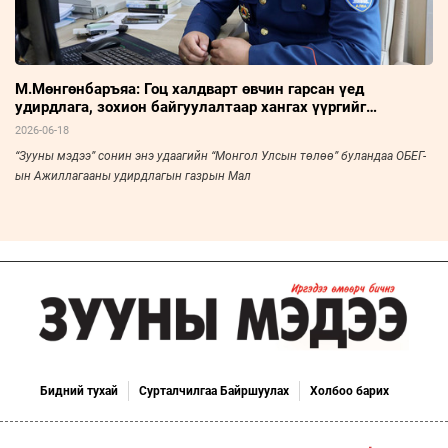
М.Мөнгөнбаръяа: Гоц халдварт өвчин гарсан үед
удирдлага, зохион байгуулалтаар хангах үүргийг
хэрэгжүүлдэг
2026-06-18
“Зууны мэдээ” сонин энэ удаагийн “Монгол Улсын төлөө” буландаа ОБЕГ-
ын Ажиллагааны удирдлагын газрын Мал
Бидний тухай
Сурталчилгаа Байршуулах
Холбоо барих