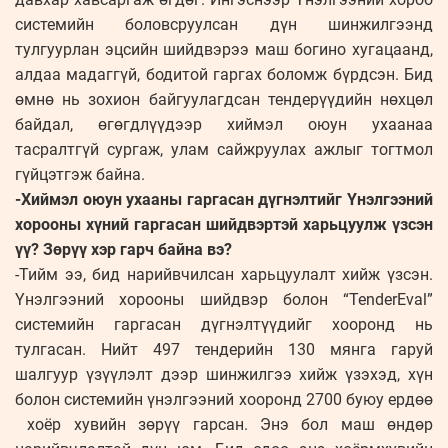
системийн боловсруулсан дүн шинжилгээнд
тулгуурлан эцсийн шийдвэрээ маш богино хугацаанд,
алдаа мадаггүй, бодитой гаргах боломж бүрдсэн. Бид
өмнө нь зохион байгуулагдсан тендерүүдийн нөхцөл
байдал, өгөгдлүүдээр хиймэл оюун ухаанаа
тасралтгүй сургаж, улам сайжруулах ажлыг тогтмол
гүйцэтгэж байна.
-Хиймэл оюун ухааны гаргасан дүгнэлтийг Үнэлгээний
хорооны хүний гаргасан шийдвэртэй харьцуулж үзсэн
үү? Зөрүү хэр гарч байна вэ?
-Тийм ээ, бид нарийвчилсан харьцуулалт хийж үзсэн.
Үнэлгээний хорооны шийдвэр болон “TenderEval”
системийн гаргасан дүгнэлтүүдийг хооронд нь
тулгасан. Нийт 497 тендерийн 130 мянга гаруй
шалгуур үзүүлэлт дээр шинжилгээ хийж үзэхэд, хүн
болон системийн үнэлгээний хооронд 2700 буюу ердөө
хоёр хувийн зөрүү гарсан. Энэ бол маш өндөр