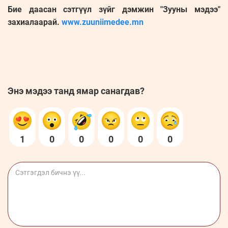
Бие даасан сэтгүүл зүйг дэмжин "Зууны мэдээ"
захиалаарай.
www.zuuniimedee.mn
Энэ мэдээ танд ямар санагдав?
1
0
0
0
0
0