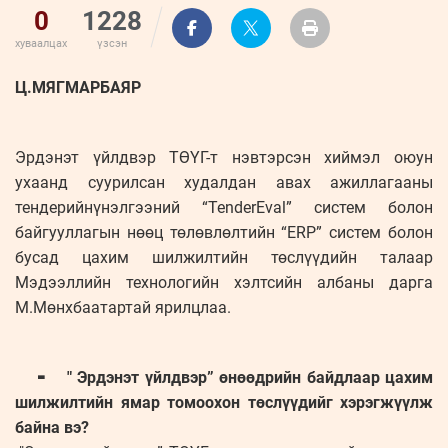
0
1228
хуваалцах
үзсэн
Ц.МЯГМАРБАЯР
Эрдэнэт үйлдвэр ТӨҮГ-т нэвтэрсэн хиймэл оюун
ухаанд суурилсан худалдан авах ажиллагааны
тендерийнүнэлгээний “TenderEval” систем болон
байгууллагын нөөц төлөвлөлтийн “ERP” систем болон
бусад цахим шилжилтийн төслүүдийн талаар
Мэдээллийн технологийн хэлтсийн албаны дарга
М.Мөнхбаатартай ярилцлаа.
⁃ " Эрдэнэт үйлдвэр” өнөөдрийн байдлаар цахим
шилжилтийн ямар томоохон төслүүдийг хэрэгжүүлж
байна вэ?