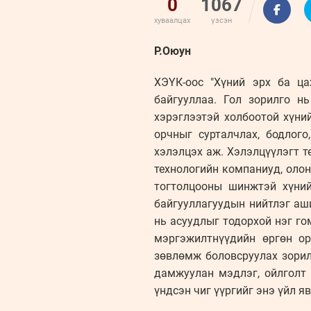
0
1067
хуваалцах
үзсэн
Р.Оюун
ХЭҮК-оос "Хүний эрх ба ца
байгууллаа. Гол зорилго н
хэрэглээтэй холбоотой хүни
орчныг сурталчлах, бодлого
хэлэлцэх аж. Хэлэлцүүлэгт т
технологийн компаниуд, оло
тогтолцооны шинжтэй хүний
байгууллагуудын нийтлэг аш
нь асуудлыг тодорхой нэг гом
мэргэжилтнүүдийн өргөн ор
зөвлөмж боловсруулах зорил
дамжуулан мэдлэг, ойлголт 
үндсэн чиг үүргийг энэ үйл я