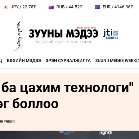
Y / 22.78₮
RUB / 44.52₮
EUR / 4146.36₮
Ц
БӨХИЙН МЭДЭЭ
ЭРЭН СУРВАЛЖИЛГА
ZUUNII MEDEE WEEKL
 ба цахим технологи"
ДӨРВӨН ХӨЛТЭЙ АНД
ЭДИЙН ЗАС
на
ХЭВШМЭЛ ОЙЛГОЛТОО
ЭМЭГТЭЙЧ
эг боллоо
й зочин
ӨӨРЧИЛЬЕ
МАНЛАЙЛА
н
МОНГОЛ ӨВ СОЁЛ
ин унших
ФОТО
ҮНДЭСНИЙ
rum
ТӨВ