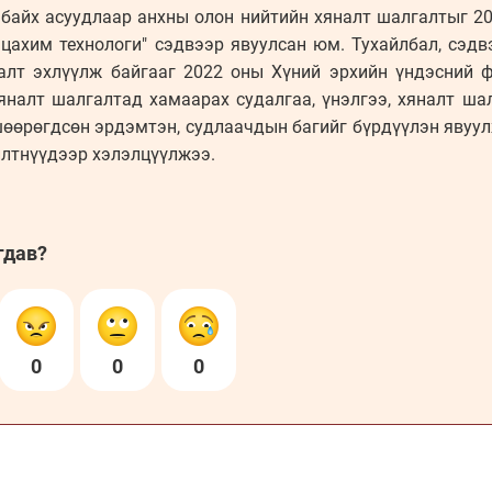
 байх асуудлаар анхны олон нийтийн хяналт шалгалтыг 20
цахим технологи" сэдвээр явуулсан юм. Тухайлбал, сэдв
алт эхлүүлж байгааг 2022 оны Хүний эрхийн үндэсний 
хяналт шалгалтад хамаарах судалгаа, үнэлгээ, хяналт ша
өрөгдсөн эрдэмтэн, судлаачдын багийг бүрдүүлэн явуулж
илтнүүдээр хэлэлцүүлжээ.
гдав?
0
0
0