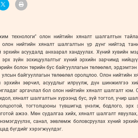
хим технологи" олон нийтийн хяналт шалгалтын тайла
ь олон нийтийн хяналт шалгалтын үр дүнг нийтэд тани
й эрхийн асуудалд анхаарал хандуулах. Хүний хувийн мэ
, эрх зүйн зохицуулалтыг хүний эрхийн зарчимд нийцү
өрийн болон төрийн бус байгууллагын төлөөлөл, эрдэмтэн
н улсын байгууллагын төлөөлөл оролцлоо. Олон нийтийн х
 эрхийн зөрчил, асуудлыг илрүүлж, дүн шинжилгээ хи
игладаг аргачлал бол олон нийтийн хяналт шалгалт юм. 
дол, хяналт шалгалтын хүрээнд бус, зүй тогтол, учир шал
олцоотой, тогтолцооны түвшигнд үнэлж, бодлого, эрх з
готой ажээ. Мөн судалгаа хийх, хяналт шалгалт явуулах,
нэмэгдүүлэх, санал, зөвлөмж боловсруулах хүний эрхий
вцад бүгдийг хэрэгжүүлдэг.