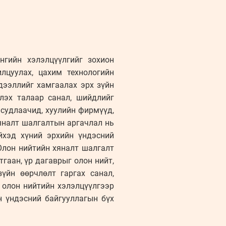
нгийн хэлэлцүүлгийг зохион
лцуулах, цахим технологийн
дээллийг хамгаалах эрх зүйн
үлэх талаар санал, шийдлийг
 судлаачид, хуулийн фирмүүд,
яналт шалгалтын аргачлал нь
йхэд хүний эрхийн үндэсний
Олон нийтийн хяналт шалгалт
тгаан, үр дагаврыг олон нийт,
үйн өөрчлөлт гаргах санал,
 олон нийтийн хэлэлцүүлгээр
н үндэсний байгууллагын бүх