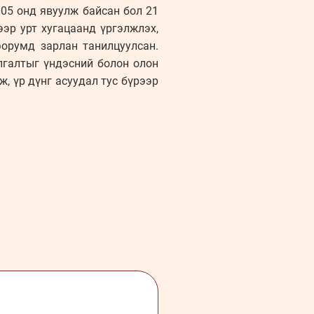
05 онд явуулж байсан бол 21
ээр урт хугацаанд үргэлжлэх,
форумд зарлан танилцуулсан.
лгалтыг үндэсний болон олон
, үр дүнг асуудал тус бүрээр