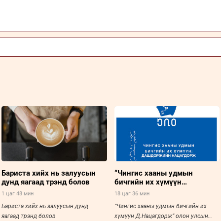
Бариста хийх нь залуусын
“Чингис хааны удмын
дунд яагаад трэнд болов
бичгийн их хүмүүн
Д.Нацагдорж” олон улсын
1 цаг 48 мин
18 цаг 36 мин
хурал болно
Бариста хийх нь залуусын дунд
“Чингис хааны удмын бичгийн их
яагаад трэнд болов
хүмүүн Д.Нацагдорж” олон улсын