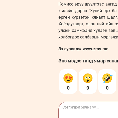
Комисс эрүү шүүлтээс ангид
жилийн дараа "Хүний эрх ба 
өргөн хүрээтэй хяналт шалг
Хоёрдугаарт, олон нийтийн 
улсын хэмжээнд хүлээн зөвшө
холбогдох салбарын мэргэж
Эх сурвалж www.zms.mn
Энэ мэдээ танд ямар сана
0
0
0