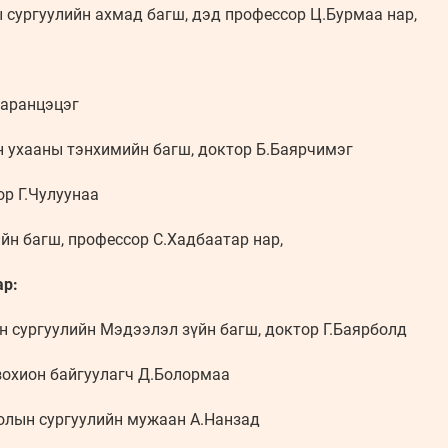
 сургуулийн ахмад багш, дэд профессор Ц.Бурмаа нар,
Наранцэцэг
н ухааны тэнхимийн багш, доктор Б.Баярчимэг
ор Г.Чулуунаа
йн багш, профессор С.Хадбаатар нар,
ар:
н сургуулийн Мэдээлэл зүйн багш, доктор Г.Баярболд
охион байгуулагч Д.Болормаа
олын сургуулийн мужаан А.Нанзад