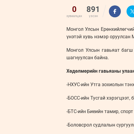
0
891
хуваалцах
үзсэн
Монгол Улсын Ерөнхийлөгчий
үнэтэй хувь нэмэр оруулсан 
Монгол Улсын гавьяат багш
шагнуулсан байна.
Хөдөлмөрийн гавьяаны улаан
-НХУС-ийн Утга зохиолын тэн
-БОСС-ийн Тусгай хэрэгцээт,
-БТС-ийн Биеийн тамир, спор
-Боловсрол судлалын сургуу