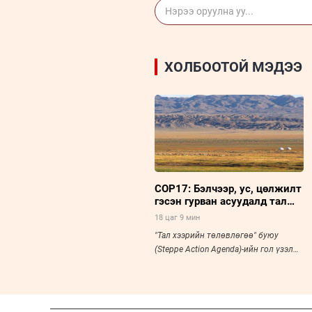
ХОЛБООТОЙ МЭДЭЭ
COP17: Бэлчээр, ус, цөлжилт
гэсэн гурван асуудалд тал
хээрийн төлөвлөгөө төвлөрч
18 цаг 9 мин
байна
"Тал хээрийн төлөвлөгөө" буюу
(Steppe Action Agenda)-ийн гол үзэл
санаа нь тал хээрийн экосистемийг
хамга