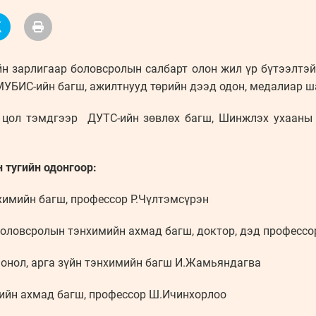
н зарлигаар боловсролын салбарт олон жил үр бүтээлтэ
МУБИС-ийн багш, ажилтнууд төрийн дээд одон, медалиар ш
 цол тэмдгээр ДУТС-ийн зөвлөх багш, Шинжлэх ухааны 
 тугийн одонгоор:
химийн багш, профессор Р.Чүлтэмсүрэн
 боловсролын тэнхимийн ахмад багш, доктор, дэд профессо
т онол, арга зүйн тэнхимийн багш И.Жамьяндагва
лийн ахмад багш, профессор Ш.Ичинхорлоо