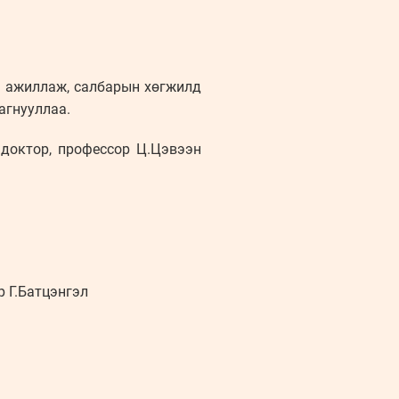
й ажиллаж, салбарын хөгжилд
агнууллаа.
доктор, профессор Ц.Цэвээн
р Г.Батцэнгэл