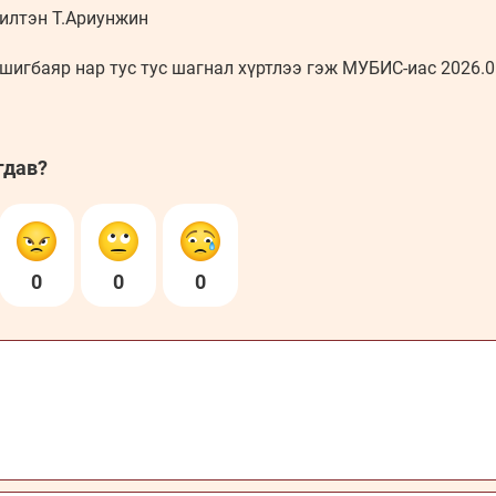
илтэн Т.Ариунжин
шигбаяр нар тус тус шагнал хүртлээ гэж МУБИС-иас 2026.0
гдав?
0
0
0