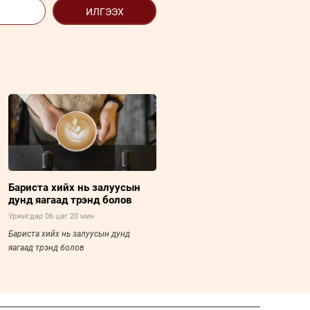
ИЛГЭЭХ
Бариста хийх нь залуусын
дунд яагаад трэнд болов
Уржигдар 06 цаг 20 мин
Бариста хийх нь залуусын дунд
яагаад трэнд болов