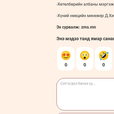
-Хөтөлбөрийн албаны мэргэж
-Хүний нөөцийн менежер Д.Хи
Эх сурвалж: zms.mn
Энэ мэдээ танд ямар сана
0
0
0