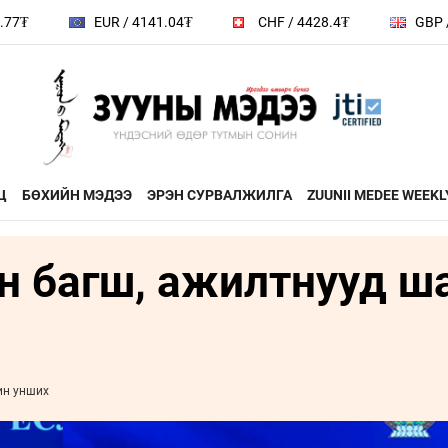
EUR / 4141.04₮
CHF / 4428.4₮
GBP / 4832
Ц
БӨХИЙН МЭДЭЭ
ЭРЭН СУРВАЛЖИЛГА
ZUUNII MEDEE WEEKL
 багш, ажилтнууд ш
ДӨРВӨН ХӨЛТЭЙ АНД
ЭДИЙН ЗАС
на
ХЭВШМЭЛ ОЙЛГОЛТОО
ЭМЭГТЭЙЧ
й зочин
ӨӨРЧИЛЬЕ
МАНЛАЙЛА
н
МОНГОЛ ӨВ СОЁЛ
ин унших
ФОТО
ҮНДЭСНИЙ
rum
ТӨВ