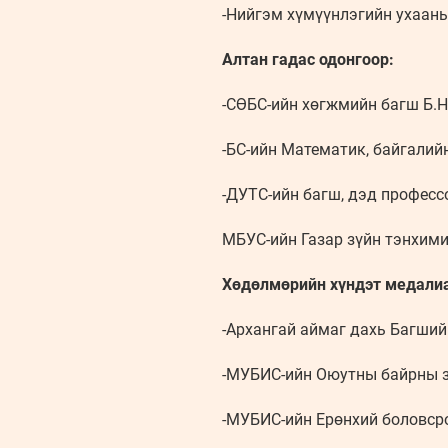
-Нийгэм хүмүүнлэгийн ухааны
Алтан гадас одонгоор:
-СӨБС-ийн хөгжмийн багш Б.
-БС-ийн Математик, байгалий
-ДУТС-ийн багш, дэд професс
МБУС-ийн Газар зүйн тэнхими
Хөдөлмөрийн хүндэт медали
-Архангай аймаг дахь Багший
-МУБИС-ийн Оюутны байрны з
-МУБИС-ийн Ерөнхий боловср