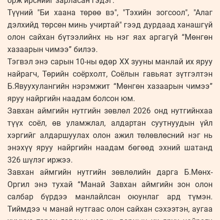
орж ирснийг зарласан гэдэг.
Түүний "Би хаана төрөө вэ", "Тэхийн зогсоол", "Алаг
дэлхийд төрсөн минь учиртай" гээд дурдаад ханашгүй
олон сайхан бүтээлийнх нь нэг яах аргагүй “Мөнгөн
хазаарын чимээ” билээ.
Тэгвэл энэ сарын 10-ны өдөр ХХ зууны манлай их яруу
найрагч, Төрийн соёрхолт, Соёлын гавьяат зүтгэлтэн
Б.Явуухулангийн нэрэмжит “Мөнгөн хазаарын чимээ”
яруу найргийн наадам болсон юм.
Завхан аймгийн нутгийн зөвлөл 2026 онд нутгийнхаа
түүх соёл, өв уламжлал, алдартан суутнуудын үйл
хэргийг алдаршуулах олон ажил төлөвлөсний нэг нь
энэхүү яруу найргийн наадам бөгөөд эхний шатанд
326 шүлэг иржээ.
Завхан аймгийн нутгийн зөвлөлийн дарга Б.Мөнх-
Оргил энэ тухай “Манай Завхан аймгийн зон олон
салбар бүрдээ манлайлсан оюунлаг ард түмэн.
Тиймдээ ч манай нутгаас олон сайхан сэхээтэн, аугаа