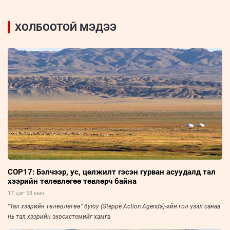
ХОЛБООТОЙ МЭДЭЭ
COP17: Бэлчээр, ус, цөлжилт гэсэн гурван асуудалд тал
хээрийн төлөвлөгөө төвлөрч байна
17 цаг 58 мин
"Тал хээрийн төлөвлөгөө" буюу (Steppe Action Agenda)-ийн гол үзэл санаа
нь тал хээрийн экосистемийг хамга