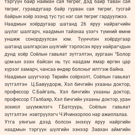
тэргүүн байр найман сая төгрөг, дэд байр таван сая
төгрөг, гуравдугаар байр гурван сая төгрөг, тусгай
байрын хоёр эзэнд тус тус нэг сая төгрөг гардуулжээ.
Наадмын хоёрдугаар шатанд 26 яруу найрагчийн
шүлэг шалгарч, наадмын тайзнаа үзэгч түмний өмнө
уншиж сонордуулсан юм. Түүнчлэн хоёрдугаар
шатанд шалгарсан шүлгийг тэрлэсэн яруу найрагчдын
дунд хоёр Соёлын гавьяат зүтгэлтэн, зургаан “Болор
цом-ын эзэн байсан нь тус наадам ямар өргөн цар
хүрээг хамарч, чансаа өндөр болсныг илтгэж байна.
Наадмын шүүгчээр Төрийн соёрхолт, Соёлын гавьяат
зүтгэлтэн Ц.Бавуудорж, Хэл бичгийн ухааны доктор,
профессор С.Байгаль, Хэл бичгийн ухааны доктор,
профессор Г.Галбаяр, Хэл бичгийн ухааны доктор, уран
зохиол шүүмжлэгч Г.Батсуурь, Соёлын гавьяат
зүтгэлтэн нэвтрүүлэгч Ч.Ичинхорлоо нар ажиллалаа.
Утга уянгын дээд болсон энэхүү яруу найргийн
наадмын тэргүүн шүлгийн эзнээр Завхан аймгийн