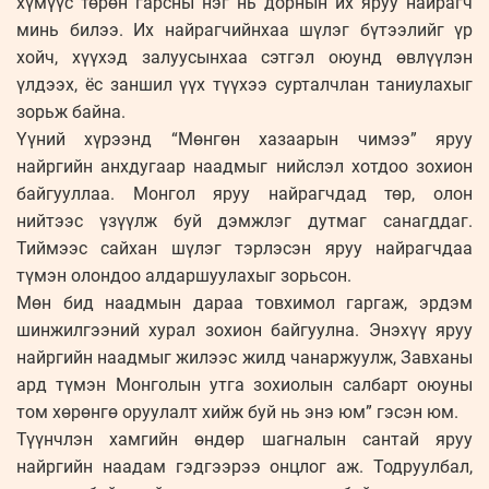
хүмүүс төрөн гарсны нэг нь дорнын их яруу найрагч
минь билээ. Их найрагчийнхаа шүлэг бүтээлийг үр
хойч, хүүхэд залуусынхаа сэтгэл оюунд өвлүүлэн
үлдээх, ёс заншил үүх түүхээ сурталчлан таниулахыг
зорьж байна.
Үүний хүрээнд “Мөнгөн хазаарын чимээ” яруу
найргийн анхдугаар наадмыг нийслэл хотдоо зохион
байгууллаа. Монгол яруу найрагчдад төр, олон
нийтээс үзүүлж буй дэмжлэг дутмаг санагддаг.
Тиймээс сайхан шүлэг тэрлэсэн яруу найрагчдаа
түмэн олондоо алдаршуулахыг зорьсон.
Мөн бид наадмын дараа товхимол гаргаж, эрдэм
шинжилгээний хурал зохион байгуулна. Энэхүү яруу
найргийн наадмыг жилээс жилд чанаржуулж, Завханы
ард түмэн Монголын утга зохиолын салбарт оюуны
том хөрөнгө оруулалт хийж буй нь энэ юм” гэсэн юм.
Түүнчлэн хамгийн өндөр шагналын сантай яруу
найргийн наадам гэдгээрээ онцлог аж. Тодруулбал,