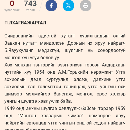
0
743
хуваалцах
үзсэн
П.ЛХАГВАЖАРГАЛ
Очирваанийн адистай хутагт хувилгаадын өлгий
Завхан нутагт мэндэлсэн Дорнын их яруу найрагч
Б.Явуухуланг мэдэхгүй, шүлгийг нь сонордоогүй
монгол хүн үгүй болов уу.
Хөх манхан тэнгэрийг эзэгнэнхэн төрсөн Алдархаан
нутгийн хүү 1954 онд А.М.Горькийн нэрэмжит Утга
зохиолын дээд сургуульд элсэж, дэлхийн утга
зохиолын гал голомттой танилцаж, утга уянгын охь
шимээр мэлмийгээ баясгаж, монгол, орос хэлээр
уянгын шүлгээ хэвлүүлж байв.
1949 онд анхны шүлгээ хэвлүүлж байсан тэрээр 1959
онд “Мөнгөн хазаарын чимээ” номоороо яруу
найргийн ертөнцөд утга уянгын онцгой содон найрагч