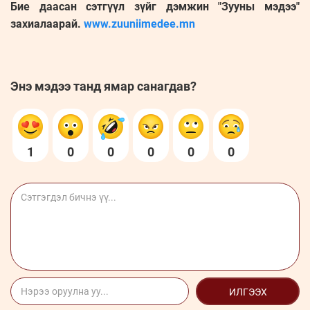
Бие даасан сэтгүүл зүйг дэмжин "Зууны мэдээ"
захиалаарай.
www.zuuniimedee.mn
Энэ мэдээ танд ямар санагдав?
1
0
0
0
0
0
ИЛГЭЭХ