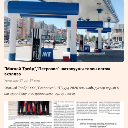
“Магнай Трейд”,“Петровис” шатахууны талон олгож
эхэллээ
Уржигдар 17 цаг 57 мин
“Магнай Трейд” ХХК ,“Петровис” ШТС-ууд 2026 оны наймдугаар сарын 6-
ны өдөр буюу өчигдрөөс эхлэн иргэд , аж ах