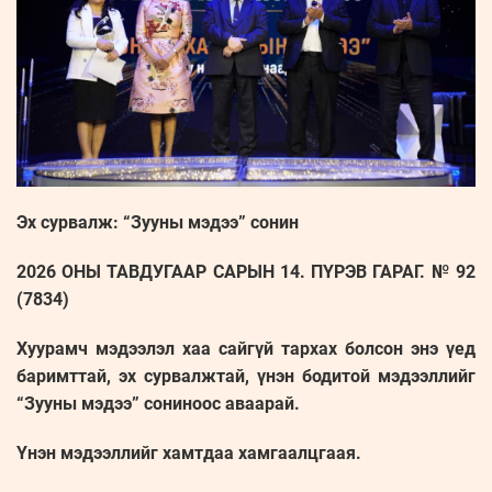
Эх сурвалж: “Зууны мэдээ” сонин
2026 ОНЫ ТАВДУГААР САРЫН 14. ПҮРЭВ ГАРАГ. № 92
(7834)
Хуурамч мэдээлэл хаа сайгүй тархах болсон энэ үед
баримттай, эх сурвалжтай, үнэн бодитой мэдээллийг
“Зууны мэдээ” сониноос аваарай.
Үнэн мэдээллийг хамтдаа хамгаалцгаая.