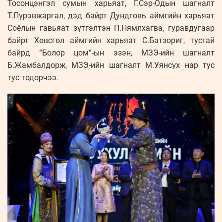
Тосонцэнгэл сумын харьяат, Г.Сэр-Одын шагналт
Т.Пүрэвжаргал, дэд байрт Дундговь аймгийн харьяат
Соёлын гавьяат зүтгэлтэн П.Нямлхагва, гуравдугаар
байрт Хөвсгөл аймгийн харьяат С.Батзориг, тусгай
байрд “Болор цом”-ын эзэн, МЗЭ-ийн шагналт
Б.Жамбалдорж, МЗЭ-ийн шагналт М.Уянсүх нар тус
тус тодорчээ.