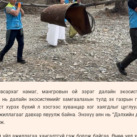
авсархаг намаг, мангровын ой зэрэг далайн экосис
Z нь далайн экосистемийг хамгаалахын тулд эх газрын г
т хүрэх бүхий л хэсгээс хуванцар хог хаягдлыг цуглу
иллагааг давхар явуулж байна. Энэхүү аян нь “Дэлхийн 
ж.
й үйл ажиллагаа хангалтгүй гэж бодож байгаа. Өнөө үед 