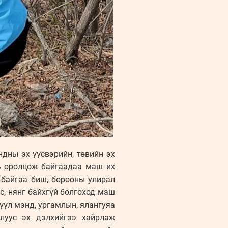
ндны эх үүсвэрийн, төвийн эх
ь оролцож байгаадаа маш их
 байгаа биш, борооны улирал
с, нянг байхгүй болгоход маш
рүүл мэнд, ургамлын, ялангуяа
луус эх дэлхийгээ хайрлаж