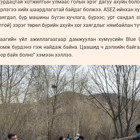
хурдацтай хотжилтын улмаас голын эрэг дагуу ахуйн боло
рлэгээ хийх шаардлагатай байдаг болжээ. ASEZ-ийнхан хува
хаягдал, бүр машины бүтэн хучлага, бүрээс, урт сандал 
лтой) зэрэг төрөл бүрийн ахуйн хог хаягдлыг нямбайлан тү
даагийн үйл ажиллагаагаар дамжуулан хүмүүсийн Blue 
ломж бүрдэнэ гэж найдаж байна. Цаашид ч дэлхийн байгал
р байх болно” хэмээн хэллээ.