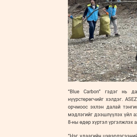
“Blue Carbon” гэдэг нь д
нүүрстөрөгчийг хэлдэг. ASE
орчмоос эхлэн далай тэнгис
мэдлэгийг дээшлүүлэх үйл аж
8-ны өдөр хүртэл үргэлжлэх а
“Нэг удаагийн цэвэрлэгээни