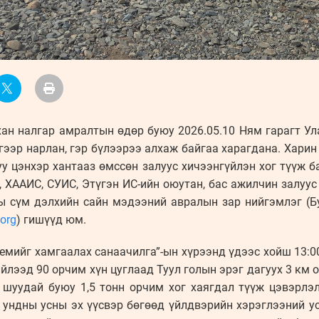
хан налгар амралтын өдөр буюу 2026.05.10 Ням гарагт Ул
ргээр нарлан, гэр бүлээрээ алхаж байгаа харагдана. Харин
уу цэнхэр хантааз өмссөн залуус хичээнгүйлэн хог түүж 
 ХААИС, СУИС, Этүгэн ИС-ийн оюутан, бас ажилчин залуус
ы сүм дэлхийн сайн мэдээний авралын зар нийгэмлэг (Б
.org
) гишүүд юм.
темийг хамгаалах санаачилга”-ын хүрээнд үдээс хойш 13:0
ийлээд 90 орчим хүн цуглаад Туул голын эрэг дагуух 3 км 
 шуудай буюу 1,5 тонн орчим хог хаягдал түүж цэвэрлэл
 ундны усны эх үүсвэр бөгөөд үйлдвэрийн хэрэглээний ус