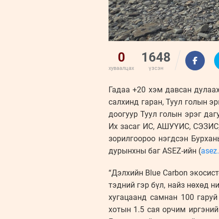
0
1648
хуваалцах
үзсэн
Гадаа +20 хэм давсан дулаа
салхинд гаран, Туул голын э
доогуур Туул голын эрэг даг
Их засаг ИС, АШУҮИС, СЭЗИС,
зорилгоороо нэгдсэн Бурхан
дурынхны баг ASEZ-ийн (
asez
“Дэлхийн Blue Carbon экосис
тэдний гэр бүл, найз нөхөд н
хугацаанд самнан 100 гаруй
хотын 1.5 сая орчим иргэний