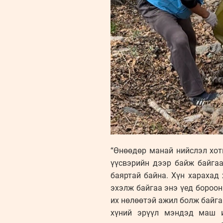
“Өнөөдөр манай нийслэл хоты
үүсвэрийн дээр байж байга
баяртай байна. Хүн харахад
эхэлж байгаа энэ үед бороон
их нөлөөтэй ажил болж байгаа
хүний эрүүл мэндэд маш и