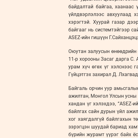
байдалтай байгаа, хаанаас 
үйлдвэрлэлээс авхуулаад х
хэрэгтэй. Хуурай газар дээ
байгааг нь системтэйгээр са
ASEZ-ийн гишүүн Г.Сайханцэц
Оюутан залуусын өнөөдрийн 
11-р хорооны Засаг дарга С.
урам хүч өгөх үг хэлснээс 
Гүйцэтгэх захирал Д. Лхагва
Байгаль орчин уур амьсгалы
ажилтан, Монгол Улсын усны 
хандан үг хэлэхдээ, “ASEZ-и
байлгах сайн дурын үйл ажил
хог хаягдалгүй байлгахын т
зэрэгцэн шуудай бариад хамт
бүрийн журамт үүрэг байх ёс