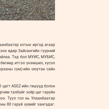
аанбаатар хотын иргэд агаар
 энэ өдөр Зайсангийн гүүрний
байлаа. Тэд бол МУИС, МУБИС,
 бөгөөд итгэл үнэмшил, хүсэл
урханы сүм)-ийн оюутан сайн
0 цагт ASEZ-ийн гишүүд болон
орчим талбайг хоёр цаг гаруйн
ээ. Туул гол нь Улаанбаатар
ны 80 гаруй хувийг хангадаг.