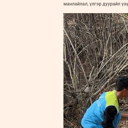
манлайлал, үлгэр дуурайл үзү