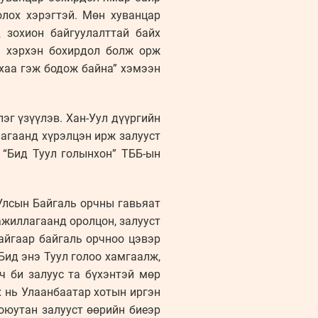
олох хэрэгтэй. Мөн хуванцар
 зохион байгуулалттай байх
үү хэрхэн бохирдол болж орж
йхаа гэж бодож байна” хэмээн
г үзүүлэв. Хан-Уул дүүргийн
лагаанд хүрэлцэн ирж залууст
 “Бид Туул голынхон” ТББ-ын
Улсын Байгаль орчны гавьяат
ажиллагаанд оролцон, залууст
тайгаар байгаль орчноо цэвэр
Бид энэ Туул голоо хамгаалж,
ч би залуус та бүхэнтэй мөр
х нь Улаанбаатар хотын иргэн
 оюутан залууст өөрийн биеэр