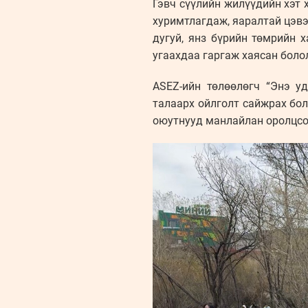
Гэвч сүүлийн жилүүдийн хэт 
хуримтлагдаж, яаралтай цэвэ
дугуй, янз бүрийн төмрийн 
угаахдаа гаргаж хаясан боло
ASEZ-ийн төлөөлөгч “Энэ у
талаарх ойлголт сайжрах бо
оюутнууд манлайлан оролцсоо