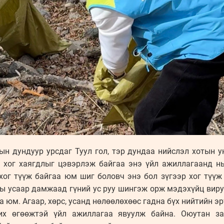
н дундуур урсдаг Туул гол, тэр дундаа нийслэл хотын у
а хог хаягдлыг цэвэрлэж байгаа энэ үйл ажиллагаанд н
 хог түүж байгаа юм шиг боловч энэ бол зүгээр хог түүж
ы усаар дамжаад гүний ус руу шингэж орж мэдэхүйц виру
 юм. Агаар, хөрс, усанд нөлөөлөхөөс гадна бүх нийтийн э
х өгөөжтэй үйл ажиллагаа явуулж байна. Оюутан за