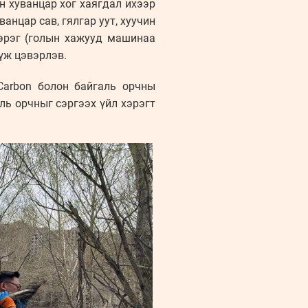
н хуванцар хог хаягдал ихээр
нцар сав, гялгар уут, хуучин
зэрэг (голын хажууд машинаа
үж цэвэрлэв.
Carbon болон байгаль орчны
ь орчныг сэргээх үйл хэрэгт