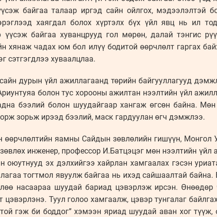
үүсэж байгаа талаар иргэд сайн ойлгох, мэдээлэлтэй б
эрэглээд хаягдал болох хүртэлх бүх үйл явц нь ил тод
р үүсэж байгаа хуванцрууд гол мөрөн, далай тэнгис р
йн хянаж чадах юм бол илүү бодитой өөрчлөлт гаргах ба
эг сэтгэгдлээ хуваалцлаа.
сайн дурын үйл ажиллагаанд төрийн байгууллагууд дэмжлэ
 Ариунтуяа болон тус хорооны ажилтан нээлтийн үйл ажил
гадна бээлий болон шуудайгаар хангаж өгсөн байна. Мөн
дорж зорьж ирээд бээлий, маск гардуулан өгч дэмжлээ.
н өөрчлөлтийн яамны Сайдын зөвлөлийн гишүүн, Монгол 
зөвлөх инженер, профессор И.Батцэцэг мөн нээлтийн үйл 
йн оюутнууд эх дэлхийгээ хайрлан хамгаалах гэсэн уриа
лагаа тогтмол явуулж байгаа нь ихэд сайшаалтай байна. 
өлөө насаараа шуудай бариад цэвэрлэж ирсэн. Өнөөдөр 
 цэвэрлэнэ. Туул голоо хамгаалж, цэвэр тунгалаг байлга
той гэж би боддог” хэмээн яриад шуудай аван хог түүж,