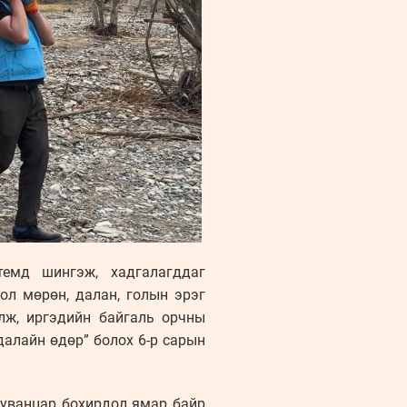
темд шингэж, хадгалагддаг
ол мөрөн, далан, голын эрэг
улж, иргэдийн байгаль орчны
далайн өдөр” болох 6-р сарын
хуванцар бохирдол ямар байр