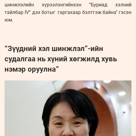
шинжлэлийн хүрээлэнгийнхэн “Буриад хэлний
тайлбар IV” дэх ботыг гаргахаар бэлтгэж байна" гэсэн
юм.
“Зүүдний хэл шинжлэл”-ийн
судалгаа нь хүний хөгжилд хувь
нэмэр оруулна”