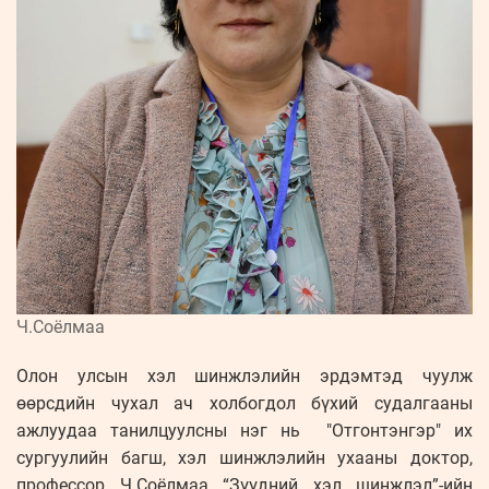
Ч.Соёлмаа
Олон улсын хэл шинжлэлийн эрдэмтэд чуулж
өөрсдийн чухал ач холбогдол бүхий судалгааны
ажлуудаа танилцуулсны нэг нь "Отгонтэнгэр" их
сургуулийн багш, хэл шинжлэлийн ухааны доктор,
профессор Ч.Соёлмаа “Зүүдний хэл шинжлэл”-ийн