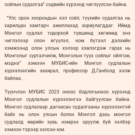
соёлын судалгаа” сэдвийн хүрээнд чиглүүлсэн байна.
“Улс орон хоорондын хэл соёл, түүхийн судалгаа нь
харилцан хамтарч ажиллахад зориулагддаг. Иймд
Монгол судлал тодорхой түвшинд хөгжөөд энэ
чиглэлээр олон өгүүлэл, ном бүтээл дэлхийн
хэмжээнд олон улсын хэлээр хэвлэгдэж гарах нь
Монголыг сурталчилж, Монголын түүх соёлыг ойлгож,
мэднэ” хэмээн МУБИС-ийн Монгол судлалын
хүрээлэнгийн захирал, профессор Д.Ганболд хэлж
байлаа.
Түүнчлэн МУБИС 2023 оноос бодлогынхоо хүрээнд
Монгол судлалын хүрээлэнгээ байгуулсан байна.
Монгол судлалаар дагнасан судалгааны хүрээлэнтэй
байх нь олон улсын болон Монгол дахь монгол
судлалд өөрийн хувь нэмрээ оруулж буй хэлбэр
хэмээн тэрээр хэлсэн юм.