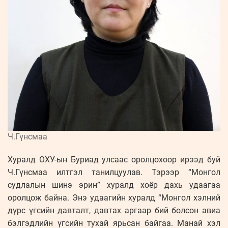
Ч.Гүнсмаа
Хуралд ОХУ-ын Буриад улсаас оролцохоор ирээд буй
Ч.Гүнсмаа илтгэл танилцуулав. Тэрээр “Монгол
судлалын шинэ эрин” хуралд хоёр дахь удаагаа
оролцож байна. Энэ удаагийн хуралд “Монгол хэлний
дүрс үгсийн давталт, давтах аргаар бий болсон авиа
бэлгэдлийн үгсийн тухай ярьсан байгаа. Манай хэл