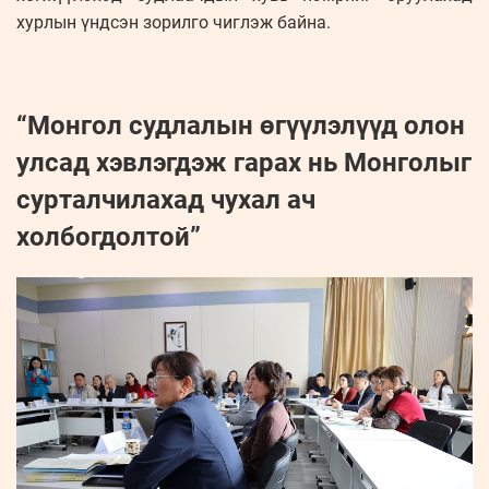
хурлын үндсэн зорилго чиглэж байна.
“Монгол судлалын өгүүлэлүүд олон
улсад хэвлэгдэж гарах нь Монголыг
сурталчилахад чухал ач
холбогдолтой”