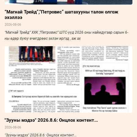
“Магнай Трейд”,“Петровис” шатахууны талон олгож
эхэллээ
2026-08-06
“Магнай Трейд” ХХК ,“Петровис” ШТС-ууд 2026 оны наймдугаар сарын 6-
ны өдөр буюу өчигдрөөс эхлэн иргэд , аж ах
"Зууны мэдээ" 2026.8.6: Онцлох контент...
2026-08-06
"Зууны мэдээ" 2026.8.6: Онцлох контент...