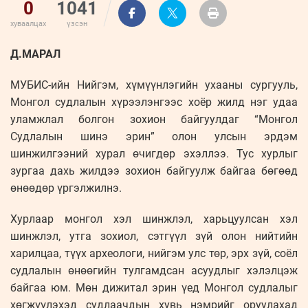
0
1041
хуваалцах
үзсэн
Д.МАРАЛ
МУБИС-ийн Нийгэм, хүмүүнлэгийн ухааны сургууль,
Монгол судлалын хүрээлэнгээс хоёр жилд нэг удаа
уламжлал болгон зохион байгуулдаг “Монгол
Судлалын шинэ эрин” олон улсын эрдэм
шинжилгээний хурал өчигдөр эхэллээ. Тус хурлыг
зургаа дахь жилдээ зохион байгуулж байгаа бөгөөд
өнөөдөр үргэлжилнэ.
Хурлаар монгол хэл шинжлэл, харьцуулсан хэл
шинжлэл, утга зохиол, сэтгүүл зүй олон нийтийн
харилцаа, түүх археологи, нийгэм улс төр, эрх зүй, соёл
судлалын өнөөгийн тулгамдсан асуудлыг хэлэлцэж
байгаа юм. Мөн дижитал эрин үед Монгол судлалыг
хөгжүүлэхэд судлаачдын хувь нэмрийг оруулахад