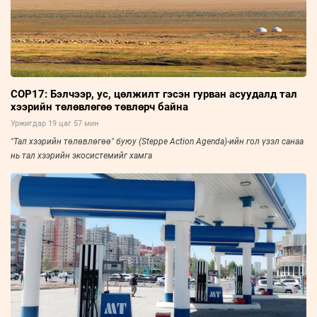
COP17: Бэлчээр, ус, цөлжилт гэсэн гурван асуудалд тал
хээрийн төлөвлөгөө төвлөрч байна
Уржигдар 19 цаг 57 мин
"Тал хээрийн төлөвлөгөө" буюу (Steppe Action Agenda)-ийн гол үзэл санаа
нь тал хээрийн экосистемийг хамга