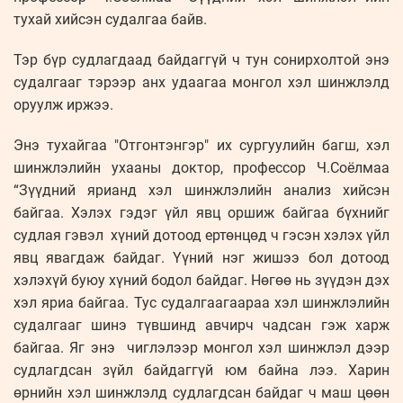
тухай хийсэн судалгаа байв.
Тэр бүр судлагдаад байдаггүй ч тун сонирхолтой энэ
судалгааг тэрээр анх удаагаа монгол хэл шинжлэлд
оруулж иржээ.
Энэ тухайгаа "Отгонтэнгэр" их сургуулийн багш, хэл
шинжлэлийн ухааны доктор, профессор Ч.Соёлмаа
“Зүүдний ярианд хэл шинжлэлийн анализ хийсэн
байгаа. Хэлэх гэдэг үйл явц оршиж байгаа бүхнийг
судлая гэвэл хүний дотоод ертөнцөд ч гэсэн хэлэх үйл
явц явагдаж байдаг. Үүний нэг жишээ бол дотоод
хэлэхүй буюу хүний бодол байдаг. Нөгөө нь зүүдэн дэх
хэл яриа байгаа. Тус судалгаагаараа хэл шинжлэлийн
судалгааг шинэ түвшинд авчирч чадсан гэж харж
байгаа. Яг энэ чиглэлээр монгол хэл шинжлэл дээр
судлагдсан зүйл байдаггүй юм байна лээ. Харин
өрнийн хэл шинжлэлд судлагдсан байдаг ч маш цөөн