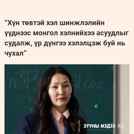
“Хүн төвтэй хэл шинжлэлийн
үүднээс монгол хэлнийхээ асуудлыг
судалж, үр дүнгээ хэлэлцэж буй нь
чухал”