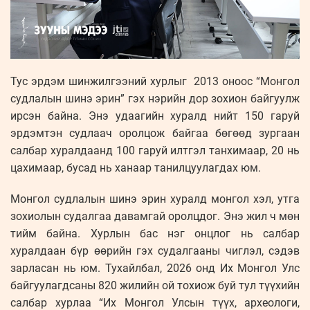
Тус эрдэм шинжилгээний хурлыг 2013 оноос “Монгол
судлалын шинэ эрин” гэх нэрийн дор зохион байгуулж
ирсэн байна. Энэ удаагийн хуралд нийт 150 гаруй
эрдэмтэн судлаач оролцож байгаа бөгөөд зургаан
салбар хуралдаанд 100 гаруй илтгэл танхимаар, 20 нь
цахимаар, бусад нь ханаар танилцуулагдах юм.
Монгол судлалын шинэ эрин хуралд монгол хэл, утга
зохиолын судалгаа давамгай оролцдог. Энэ жил ч мөн
тийм байна. Хурлын бас нэг онцлог нь салбар
хуралдаан бүр өөрийн гэх судалгааны чиглэл, сэдэв
зарласан нь юм. Тухайлбал, 2026 онд Их Монгол Улс
байгуулагдсаны 820 жилийн ой тохиож буй тул түүхийн
салбар хурлаа “Их Монгол Улсын түүх, археологи,