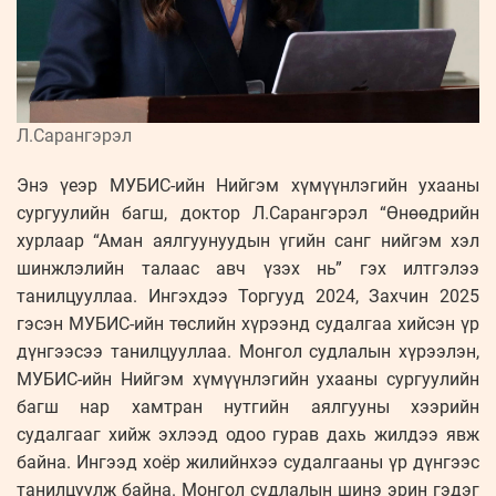
Л.Сарангэрэл
Энэ үеэр МУБИС-ийн Нийгэм хүмүүнлэгийн ухааны
сургуулийн багш, доктор Л.Сарангэрэл “Өнөөдрийн
хурлаар “Аман аялгуунуудын үгийн санг нийгэм хэл
шинжлэлийн талаас авч үзэх нь” гэх илтгэлээ
танилцууллаа. Ингэхдээ Торгууд 2024, Захчин 2025
гэсэн МУБИС-ийн төслийн хүрээнд судалгаа хийсэн үр
дүнгээсээ танилцууллаа. Монгол судлалын хүрээлэн,
МУБИС-ийн Нийгэм хүмүүнлэгийн ухааны сургуулийн
багш нар хамтран нутгийн аялгууны хээрийн
судалгааг хийж эхлээд одоо гурав дахь жилдээ явж
байна. Ингээд хоёр жилийнхээ судалгааны үр дүнгээс
танилцуулж байна. Монгол судлалын шинэ эрин гэдэг