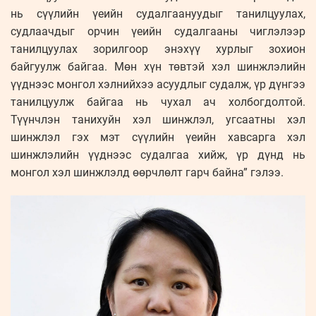
нь сүүлийн үеийн судалгаануудыг танилцуулах,
судлаачдыг орчин үеийн судалгааны чиглэлээр
танилцуулах зорилгоор энэхүү хурлыг зохион
байгуулж байгаа. Мөн хүн төвтэй хэл шинжлэлийн
үүднээс монгол хэлнийхээ асуудлыг судалж, үр дүнгээ
танилцуулж байгаа нь чухал ач холбогдолтой.
Түүнчлэн танихуйн хэл шинжлэл, угсаатны хэл
шинжлэл гэх мэт сүүлийн үеийн хавсарга хэл
шинжлэлийн үүднээс судалгаа хийж, үр дүнд нь
монгол хэл шинжлэлд өөрчлөлт гарч байна” гэлээ.