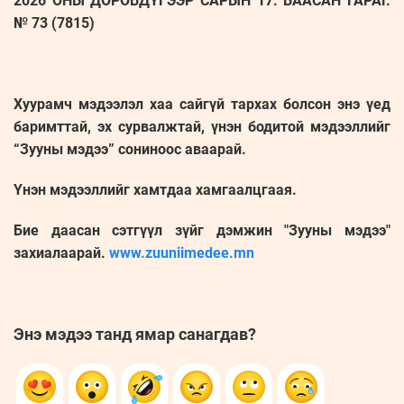
2026 ОНЫ ДӨРӨВДҮГЭЭР САРЫН 17. БААСАН ГАРАГ.
№ 73 (7815)
Хуурамч мэдээлэл хаа сайгүй тархах болсон энэ үед
баримттай, эх сурвалжтай, үнэн бодитой мэдээллийг
“Зууны мэдээ” сониноос аваарай.
Үнэн мэдээллийг хамтдаа хамгаалцгаая.
Бие даасан сэтгүүл зүйг дэмжин "Зууны мэдээ"
захиалаарай.
www.zuuniimedee.mn
Энэ мэдээ танд ямар санагдав?