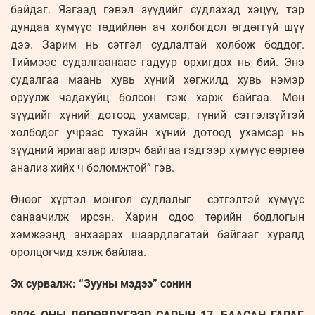
байдаг. Яагаад гэвэл зүүдийг судлахад хэцүү, тэр
дундаа хүмүүс төдийлөн ач холбогдол өгдөггүй шүү
дээ. Зарим нь сэтгэл судлалтай холбож боддог.
Тиймээс судалгаанаас гадуур орхигдох нь бий. Энэ
судалгаа маань хувь хүний хөгжилд хувь нэмэр
оруулж чадахуйц болсон гэж харж байгаа. Мөн
зүүдийг хүний дотоод ухамсар, гүний сэтгэлзүйтэй
холбодог учраас тухайн хүний дотоод ухамсар нь
зүүдний яриагаар илэрч байгаа гэдгээр хүмүүс өөртөө
анализ хийх ч боломжтой” гэв.
Өнөөг хүртэл монгол судлалыг сэтгэлтэй хүмүүс
санаачилж ирсэн. Харин одоо төрийн бодлогын
хэмжээнд анхаарах шаардлагатай байгааг хуралд
оролцогчид хэлж байлаа.
Эх сурвалж: “Зууны мэдээ” сонин