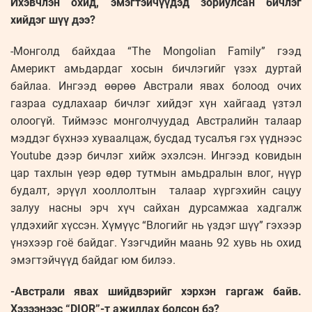
Ихэвчлэн охид, эмэгтэйчүүдэд зориулсан бичлэг
хийдэг шүү дээ?
-Монголд байхдаа “Тhe Mongolian Familу” гээд
Америкт амьдардаг хосын бичлэгийг үзэх дуртай
байлаа. Ингээд өөрөө Австрали явах болоод очих
газраа судлахаар бичлэг хийдэг хүн хайгаад үзтэл
олоогүй. Тиймээс монголчуудад Австралийн талаар
мэддэг бүхнээ хуваалцаж, бусдад тусалъя гэх үүднээс
Youtube дээр бичлэг хийж эхэлсэн. Ингээд ковидын
цар тахлын үеэр өдөр тутмын амьдралын влог, нүүр
будалт, эрүүл хооллолтын талаар хүргэхийн сацуу
залуу насны эрч хүч сайхан дурсамжаа хадгалж
үлдэхийг хүссэн. Хүмүүс “Влогийг нь үздэг шүү” гэхээр
үнэхээр гоё байдаг. Үзэгчдийн маань 92 хувь нь охид
эмэгтэйчүүд байдаг юм билээ.
-Австрали явах шийдвэрийг хэрхэн гаргаж байв.
Хэзээнээс “DIOR”-т ажиллах болсон бэ?