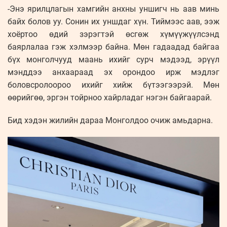
-Энэ ярилцлагын хамгийн анхны уншигч нь аав минь
байх болов уу. Сонин их уншдаг хүн. Тиймээс аав, ээж
хоёртоо өдий зэрэгтэй өсгөж хүмүүжүүлсэнд
баярлалаа гэж хэлмээр байна. Мөн гадаадад байгаа
бүх монголчууд маань ихийг сурч мэдээд, эрүүл
мэнддээ анхаараад эх орондоо ирж мэдлэг
боловсролоороо ихийг хийж бүтээгээрэй. Мөн
өөрийгөө, эргэн тойрноо хайрладаг нэгэн байгаарай.
Бид хэдэн жилийн дараа Монголдоо очиж амьдарна.