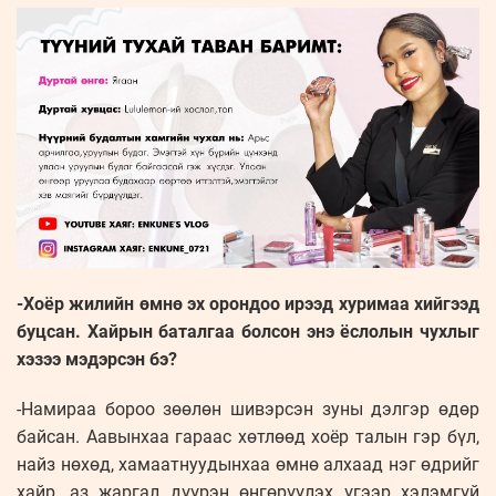
-Хоёр жилийн өмнө эх орондоо ирээд хуримаа хийгээд
буцсан. Хайрын баталгаа болсон энэ ёслолын чухлыг
хэзээ мэдэрсэн бэ?
-Намираа бороо зөөлөн шивэрсэн зуны дэлгэр өдөр
байсан. Аавынхаа гараас хөтлөөд хоёр талын гэр бүл,
найз нөхөд, хамаатнуудынхаа өмнө алхаад нэг өдрийг
хайр, аз жаргал дүүрэн өнгөрүүлэх үгээр хэлэмгүй