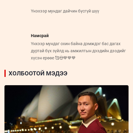
Үнэхээр мундаг дайчин бүсгүй шүү
Намсрай
Үнхээр мундаг охин байна дэмждэг бас дагах
дуртай бүх зүйлд нь амжилтын дээдийн дээдийг
хүсэн ерөөе 🥰😍💙💙💙
ХОЛБООТОЙ МЭДЭЭ