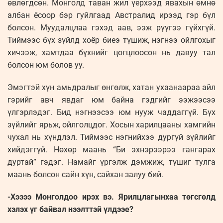
өвлөгдсөн. Монголд таван жил үерхээд явахын өмнө
албан ёсоор бэр гуйлгаад Австралид ирээд гэр бүл
болсон. Муудалцлаа гэхэд аав, ээж рүүгээ гүйхгүй.
Тиймээс бүх зүйлд хоёр биеэ түшиж, нэгнээ ойлгохыг
хичээж, хамтдаа бүхнийг цогцлоосон нь давуу тал
болсон юм болов уу.
Эмэгтэй хүн амьдралыг өнгөлж, хатан ухаанаараа айл
гэрийг авч явдаг юм байна гэдгийг ээжээсээ
үлгэрлэдэг. Бид нэгнээсээ юм нууж чаддаггүй. Бүх
зүйлийг ярьж, ойлголцдог. Хосын харилцааны хамгийн
чухал нь хүндлэл. Тиймээс нэгнийхээ дургүй зүйлийг
хийдэггүй. Нөхөр маань “Би эхнэрээрээ гангарах
дуртай” гэдэг. Намайг үргэлж дэмжиж, түшиг тулга
маань болсон сайн хүн, сайхан залуу бий.
-Хэзээ Монголдоо ирэх вэ. Ярилцлагынхаа төгсгөлд
хэлэх үг байвал нээлттэй үлдээе?