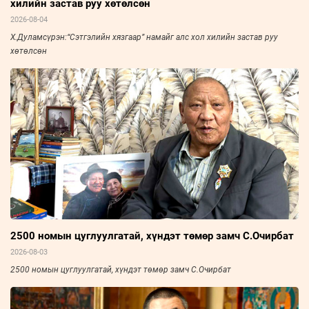
хилийн застав руу хөтөлсөн
2026-08-04
Х.Дуламсүрэн:“Сэтгэлийн хязгаар” намайг алс хол хилийн застав руу
хөтөлсөн
2500 номын цуглуулгатай, хүндэт төмөр замч С.Очирбат
2026-08-03
2500 номын цуглуулгатай, хүндэт төмөр замч С.Очирбат