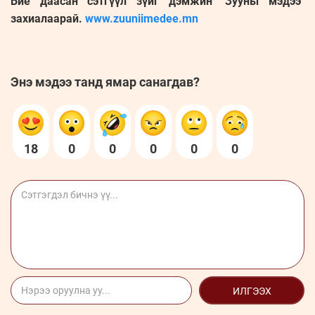
Бие даасан сэтгүүл зүйг дэмжин "Зууны мэдээ"
захиалаарай.
www.zuuniimedee.mn
Энэ мэдээ танд ямар санагдав?
18
0
0
0
0
0
ИЛГЭЭХ