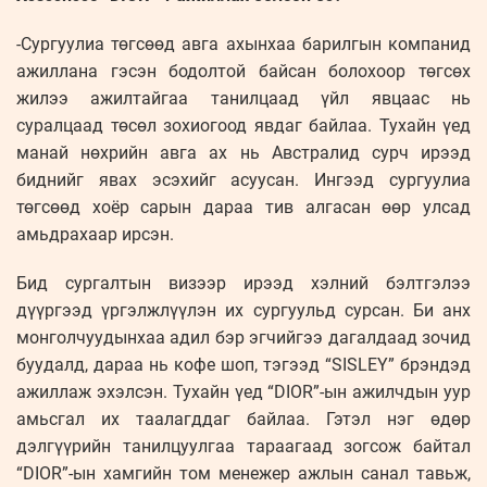
-Сургуулиа төгсөөд авга ахынхаа барилгын компанид
ажиллана гэсэн бодолтой байсан болохоор төгсөх
жилээ ажилтайгаа танилцаад үйл явцаас нь
суралцаад төсөл зохиогоод явдаг байлаа. Тухайн үед
манай нөхрийн авга ах нь Австралид сурч ирээд
биднийг явах эсэхийг асуусан. Ингээд сургуулиа
төгсөөд хоёр сарын дараа тив алгасан өөр улсад
амьдрахаар ирсэн.
Бид сургалтын визээр ирээд хэлний бэлтгэлээ
дүүргээд үргэлжлүүлэн их сургуульд сурсан. Би анх
монголчуудынхаа адил бэр эгчийгээ дагалдаад зочид
буудалд, дараа нь кофе шоп, тэгээд “SISLEY” брэндэд
ажиллаж эхэлсэн. Тухайн үед “DIOR”-ын ажилчдын уур
амьсгал их таалагддаг байлаа. Гэтэл нэг өдөр
дэлгүүрийн танилцуулгаа тараагаад зогсож байтал
“DIOR”-ын хамгийн том менежер ажлын санал тавьж,