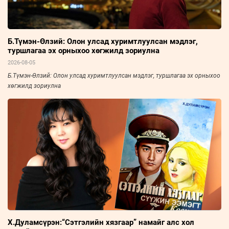
Б.Түмэн-Өлзий: Олон улсад хуримтлуулсан мэдлэг,
туршлагаа эх орныхоо хөгжилд зориулна
2026-08-05
Б.Түмэн-Өлзий: Олон улсад хуримтлуулсан мэдлэг, туршлагаа эх орныхоо
хөгжилд зориулна
Х.Дуламсүрэн:“Сэтгэлийн хязгаар” намайг алс хол