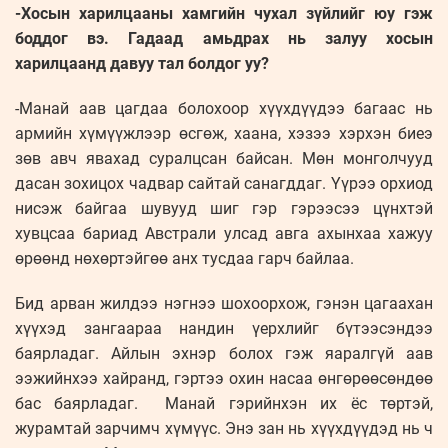
-Хосын харилцааны хамгийн чухал зүйлийг юу гэж
боддог вэ. Гадаад амьдрах нь залуу хосын
харилцаанд давуу тал болдог уу?
-Манай аав цагдаа болохоор хүүхдүүдээ багаас нь
армийн хүмүүжлээр өсгөж, хаана, хэзээ хэрхэн биеэ
зөв авч явахад суралцсан байсан. Мөн монголчууд
дасан зохицох чадвар сайтай санагддаг. Үүрээ орхиод
нисэж байгаа шувууд шиг гэр гэрээсээ цүнхтэй
хувцсаа бариад Австрали улсад авга ахынхаа хажуу
өрөөнд нөхөртэйгөө анх тусдаа гарч байлаа.
Бид арван жилдээ нэгнээ шохоорхож, гэнэн цагаахан
хүүхэд зангаараа нандин үерхлийг бүтээсэндээ
баярладаг. Айлын эхнэр болох гэж яаралгүй аав
ээжийнхээ хайранд, гэртээ охин насаа өнгөрөөсөндөө
бас баярладаг. Манай гэрийнхэн их ёс төртэй,
журамтай зарчимч хүмүүс. Энэ зан нь хүүхдүүдэд нь ч