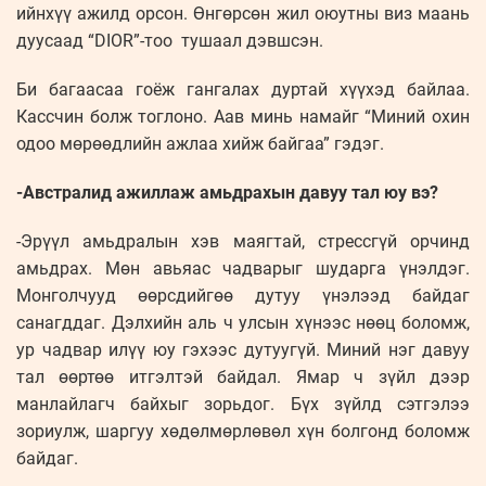
ийнхүү ажилд орсон. Өнгөрсөн жил оюутны виз маань
дуусаад “DIOR”-тоо тушаал дэвшсэн.
Би багаасаа гоёж гангалах дуртай хүүхэд байлаа.
Кассчин болж тоглоно. Аав минь намайг “Миний охин
одоо мөрөөдлийн ажлаа хийж байгаа” гэдэг.
-Австралид ажиллаж амьдрахын давуу тал юу вэ?
-Эрүүл амьдралын хэв маягтай, стрессгүй орчинд
амьдрах. Мөн авьяас чадварыг шударга үнэлдэг.
Монголчууд өөрсдийгөө дутуу үнэлээд байдаг
санагддаг. Дэлхийн аль ч улсын хүнээс нөөц боломж,
ур чадвар илүү юу гэхээс дутуугүй. Миний нэг давуу
тал өөртөө итгэлтэй байдал. Ямар ч зүйл дээр
манлайлагч байхыг зорьдог. Бүх зүйлд сэтгэлээ
зориулж, шаргуу хөдөлмөрлөвөл хүн болгонд боломж
байдаг.