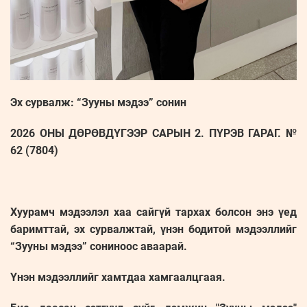
Эх сурвалж: “Зууны мэдээ” сонин
2026 ОНЫ ДӨРӨВДҮГЭЭР САРЫН 2. ПҮРЭВ ГАРАГ. №
62 (7804)
Хуурамч мэдээлэл хаа сайгүй тархах болсон энэ үед
баримттай, эх сурвалжтай, үнэн бодитой мэдээллийг
“Зууны мэдээ” сониноос аваарай.
Үнэн мэдээллийг хамтдаа хамгаалцгаая.