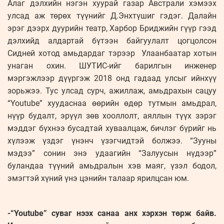
Алаг дэлхийн нэгэн хуурай газар Австрали хэмээх
улсад аж төрөх түүнийг Д.Энхтүшиг гэдэг. Далайн
эрэг дээрх дуурийн театр, Харбор Бриджийн гүүр гээд
дэлхийд алдартай бүтээн байгуулалт цогцолсон
Сидней хотод амьдардаг тэрээр Улаанбаатар хотын
унаган охин. ШУТИС-ийг барилгын инженер
мэргэжлээр дүүргэж 2018 онд гадаад улсыг ийнхүү
зорьжээ. Тус улсад сурч, ажиллаж, амьдрахын сацуу
“Youtube” хуудаснаа өөрийн өдөр тутмын амьдрал,
нүүр будалт, эрүүл зөв хооллолт, аяллын түүх зэрэг
мэддэг бүхнээ бусадтай хуваалцаж, бичлэг бүрийг нь
хүлээж үздэг үнэнч үзэгчидтэй болжээ. “Зууны
мэдээ” сонин энэ удаагийн “Залуусын нүдээр”
буландаа түүний амьдралын хэв маяг, үзэл бодол,
эмэгтэй хүний үнэ цэнийн талаар ярилцсан юм.
-“Youtube” суваг нээх санаа анх хэрхэн төрж байв.