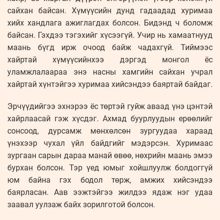
сайхан байсан. Хүмүүсийн дунд гадаадад хуримаа
хийх хандлага ажиглагдах болсон. Бидэнд ч боломж
байсан. Гэхдээ тэгэхийг хүсээгүй. Учир нь хамаатнууд
маань бүгд ирж очоод байж чадахгүй. Тиймээс
хайртай хүмүүсийнхээ дэргэд монгол ёс
уламжлалаараа энэ насны хамгийн сайхан учрал
хайртай хүнтэйгээ хуримаа хийсэндээ баяртай байдаг.
Эрчүүдийгээ эхнэрээ ёс төртэй гуйж аваад үнэ цэнтэй
хайрлаасай гэж хүсдэг. Ахмад буурлуудын ерөөлийг
сонсоод, дурсамж мөнхөлсөн зургуудаа хараад
үнэхээр чухал үйл байдгийг мэдэрсэн. Хуримаас
зургаан сарын дараа манай өвөө, нөхрийн маань эмээ
бурхан болсон. Тэр үед юмыг хойшлуулж болдоггүй
юм байна гэх бодол төрж, амжих хийсэндээ
баярласан. Аав ээжтэйгээ жилдээ ядаж нэг удаа
заавал уулзаж байх зорилготой болсон.