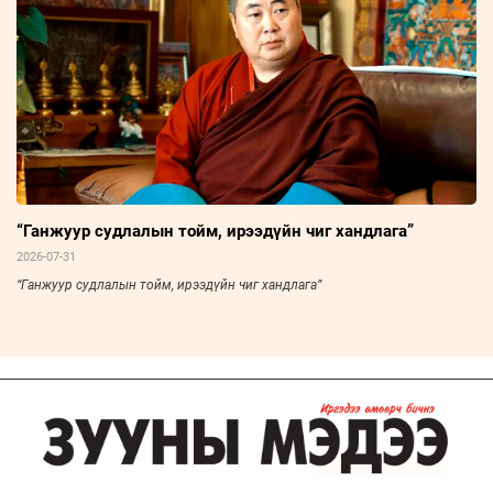
“Ганжуур судлалын тойм, ирээдүйн чиг хандлага”
2026-07-31
“Ганжуур судлалын тойм, ирээдүйн чиг хандлага”