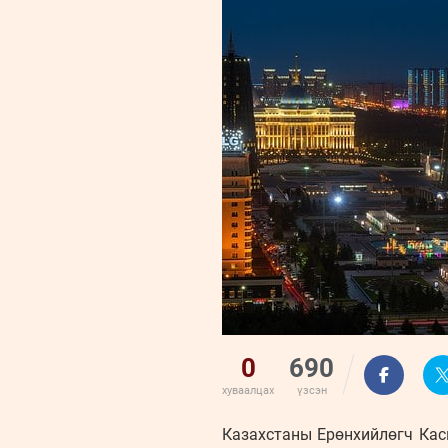
0
690
хуваалцах
үзсэн
Казахстаны Ерөнхийлөгч Кас