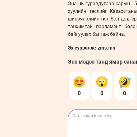
Энэ нь гуравдугаар сарын 15
хуулийн төслийг Казахстан
шинэчлэлийн нэг бол дэд ер
танхимтай парламент боло
байгуулах багтаж байна.
Эх сурвалж: zms.mn
Энэ мэдээ танд ямар сана
0
0
0