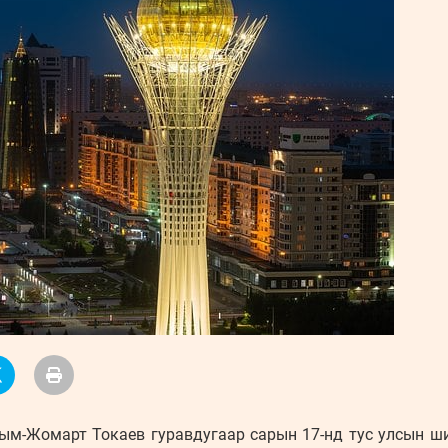
УРЛАГ
ым-Жомарт Токаев гуравдугаар сарын 17-нд тус улсын ши