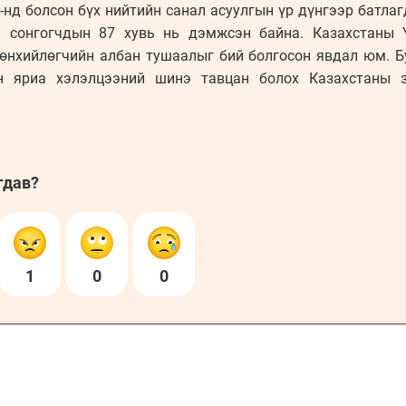
-нд болсон бүх нийтийн санал асуулгын үр дүнгээр батл
ы сонгогчдын 87 хувь нь дэмжсэн байна. Казахстаны 
өнхийлөгчийн албан тушаалыг бий болгосон явдал юм. Б
н яриа хэлэлцээний шинэ тавцан болох Казахстаны 
гдав?
1
0
0