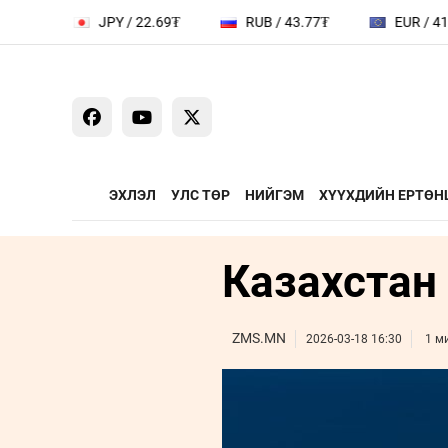
JPY / 22.69₮
RUB / 43.77₮
EUR / 4141.0
ЭХЛЭЛ
УЛС ТӨР
НИЙГЭМ
ХҮҮХДИЙН ЕРТӨН
Казахстан
ҮЗЭЛ БОДЛЫН ЧӨЛӨӨТ
ЯРИЛЦАХ ЦАГ
ТАЛБАР
Сайд ярьж бай
Зууны мэдээни
ZMS.MN
2026-03-18 16:30
1 м
Дугаарын зочи
Бизнес хөгжил
Leaderships fo