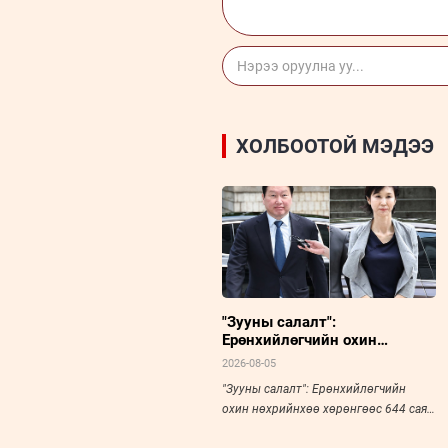
ХОЛБООТОЙ МЭДЭЭ
"Зууны салалт":
Ерөнхийлөгчийн охин
нөхрийнхөө хөрөнгөөс 644
2026-08-05
сая доллар гаргуулж авахаар
"Зууны салалт": Ерөнхийлөгчийн
болов
охин нөхрийнхөө хөрөнгөөс 644 сая
доллар гаргуулж авахаар болов