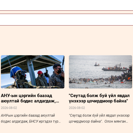
АНУ-ын цэргийн баазад
"Сеутад болж буй үйл явдал
аюултай бодис алдагдаж,
үнэхээр цочирдмоор байна"
БНСУ иргэдээ түр нүүлгэн
2026-08-02
2026-08-02
шилжүүлжээ
АНУ-ын цэргийн баазад аюултай
"Сеутад болж буй үйл явдал үнэхээр
бодис алдагдаж, БНСУ иргэдээ түр
цочирдмоор байна". Олон мянган
нүүлгэн шилжүүлжээ
цагаач Испанийн хилээр нэвтэрчээ.