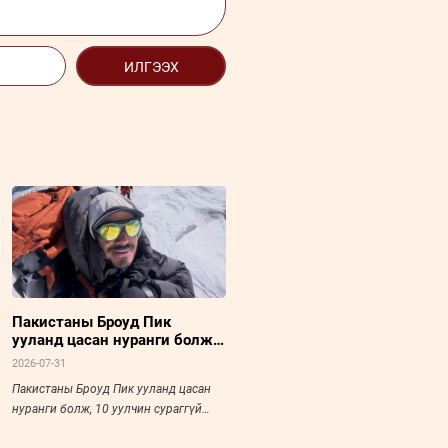
ИЛГЭЭХ
Пакистаны Броуд Пик
ууланд цасан нуранги болж,
10 уулчин сураггүй болжээ
2026-07-31
Пакистаны Броуд Пик ууланд цасан
нуранги болж, 10 уулчин сураггүй
болжээ