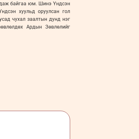
агдаж байгаа юм. Шинэ Үндсэн
Үндсэн хуульд оруулсан гол
усад чухал заалтын дунд нэг
зөвлөлдөх Ардын Зөвлөлийг