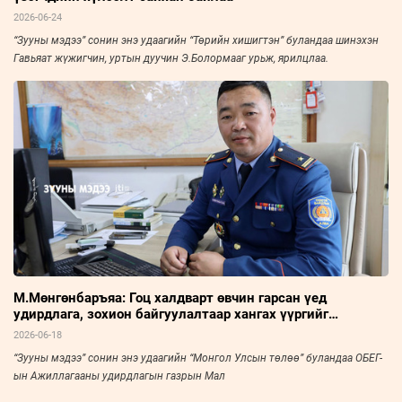
2026-06-24
“Зууны мэдээ” сонин энэ удаагийн “Төрийн хишигтэн” буландаа шинэхэн
Гавьяат жүжигчин, уртын дуучин Э.Болормааг урьж, ярилцлаа.
М.Мөнгөнбаръяа: Гоц халдварт өвчин гарсан үед
удирдлага, зохион байгуулалтаар хангах үүргийг
хэрэгжүүлдэг
2026-06-18
“Зууны мэдээ” сонин энэ удаагийн “Монгол Улсын төлөө” буландаа ОБЕГ-
ын Ажиллагааны удирдлагын газрын Мал