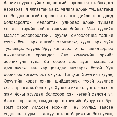
баримтжуулах үйл явц, хэргийн оролцогч холбогдогч
нараараа л ялгаатай байх. Авлига албан тушаалтанд
холбогдох хэргийн оролцогч нарын дийлэнх нь дээд
боловсролтой, мэдлэгтэй, удирдах албан тушаал
хашдаг, төрийн албан хаагчид байдаг. Мөн хуулийн
мэдлэг боловсролтой , хуульч, өмгөөлөгчид тэдний
хууль ёсны эрх ашгийг хамгаалж, хууль эрх зүйн
туслалцаа үзүүлж Эрүүгийн хэрэг хянан шийдвэрлэх
ажиллагаанд оролцдог. Энэ хүмүүсийн эрхийг
зөрчихгүйн тулд би өөрөө эрх зүйн мэдлэгээ
дээшлүүлж, зан харьцаандаа анхаарах ёстой. Хүн
өөрийгөө хөгжүүлэх нь чухал. Ганцхан Эрүүгийн хууль,
Эрүүгийн хэрэг хянан шийдвэрлэх тухай хуулиар
хязгаарлагдаж болохгүй. Хүний амьдрал үргэлжлэх нь
жам ёсны асуудал болохоор хэн нэгний хэлсэн үг,
бичсэн өргөдөл, гомдлоор тэр хүнийг буруутгах бус.
Гэмт хэрэг үйлдсэн эсэхийг нь хуульд заасан
үндэслэл журмын дагуу нотлох баримтыг бэхжүүлж,