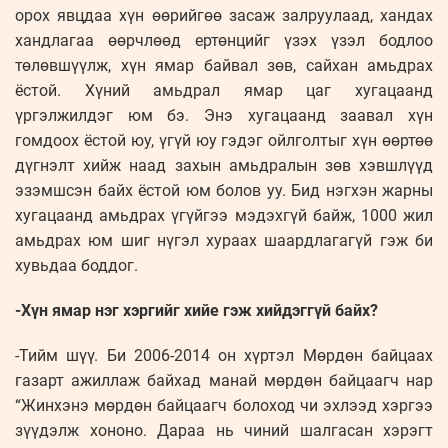
орох явцдаа хүн өөрийгөө засаж залруулаад, хандах
хандлагаа өөрчлөөд ертөнцийг үзэх үзэл бодлоо
төлөвшүүлж, хүн ямар байвал зөв, сайхан амьдрах
ёстой. Хүний амьдрал ямар цаг хугацаанд
үргэлжилдэг юм бэ. Энэ хугацаанд заавал хүн
гомдоох ёстой юу, үгүй юу гэдэг ойлголтыг хүн өөртөө
дүгнэлт хийж наад захын амьдралын зөв хэвшлүүд
эзэмшсэн байх ёстой юм болов уу. Бид нэгхэн жарны
хугацаанд амьдрах үгүйгээ мэдэхгүй байж, 1000 жил
амьдрах юм шиг нүгэл хураах шаардлагагүй гэж би
хувьдаа боддог.
-Хүн ямар нэг хэргийг хийе гэж хийдэггүй байх?
-Тийм шүү. Би 2006-2014 он хүртэл Мөрдөн байцаах
газарт ажиллаж байхад манай мөрдөн байцаагч нар
“Жинхэнэ мөрдөн байцаагч болоход чи эхлээд хэргээ
зүүдэлж хононо. Дараа нь чиний шалгасан хэрэгт