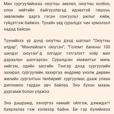
Мөн сургуулийнхаа оюутны зөвлөл, оюутны холбоо,
олон нийтийн байгууллагад идэвхтэй гишүүн,
зөвлөлийн дарга гэсэн сонгуульт ажлыг хийж,
гүйцэтгэж байжээ. Тухайн үед суралцах чин эрмэлзэл
надад байсан.
Түүнийхээ үр дүнд оюутны дээд шагнал “Оюутны
алдар”, “Манлайлагч оюутан”, “Голомт банкны 100
шилдэг оюутан”-д олгодог тэтгэлэгт хоёр жил
дараалан шалгарсан. Суралцсан амжилтыг минь
нийгэм, эдийн засгийн Тэнгэр дээд сургуулийн
захирал, сургуулийн захиргаа өндрөөр үнэлж дөрвөн
жилийн сургалтын төлбөрийг сургуулиас дааж улаан
дипломоо гардан авч байлаа. Энэ бүхэн маань
дурсамж болон үлджээ.
Энэ дашрамд, эхнэртээ намайг ойлгож, дэмждэгт
баярлалаа гэж хэлмээр байна. Би гэр бүлийнхээ