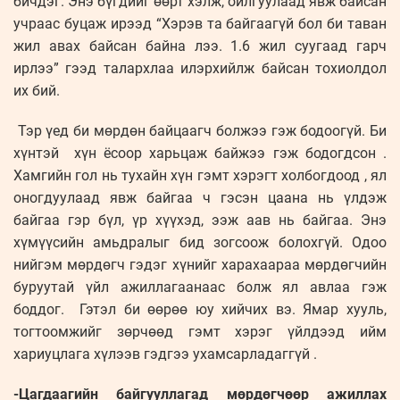
бичдэг. Энэ бүгдийг өөрт хэлж, ойлгуулаад явж байсан
учраас буцаж ирээд “Хэрэв та байгаагүй бол би таван
жил авах байсан байна лээ. 1.6 жил суугаад гарч
ирлээ” гээд талархлаа илэрхийлж байсан тохиолдол
их бий.
Тэр үед би мөрдөн байцаагч болжээ гэж бодоогүй. Би
хүнтэй хүн ёсоор харьцаж байжээ гэж бодогдсон .
Хамгийн гол нь тухайн хүн гэмт хэрэгт холбогдоод , ял
оногдуулаад явж байгаа ч гэсэн цаана нь үлдэж
байгаа гэр бүл, үр хүүхэд, ээж аав нь байгаа. Энэ
хүмүүсийн амьдралыг бид зогсоож болохгүй. Одоо
нийгэм мөрдөгч гэдэг хүнийг харахаараа мөрдөгчийн
буруутай үйл ажиллагаанаас болж ял авлаа гэж
боддог. Гэтэл би өөрөө юу хийчих вэ. Ямар хууль,
тогтоомжийг зөрчөөд гэмт хэрэг үйлдээд ийм
хариуцлага хүлээв гэдгээ ухамсарладаггүй .
-Цагдаагийн байгууллагад мөрдөгчөөр ажиллах