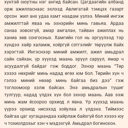
хүнтэй оюутны нэг ангид байсан. Цагдаагийн албанд
орж ажилласнаас эхлээд Авлигатай тэмцэх газарт
орсон жил анх удаа хамт наадам үзлээ. Миний ингэж
амжилттай яваа нь эхнэрийн минь гавьяа. Ардаа
санаа зовохгүй, амар амгалан, тайван ажиллах нь
ханиа зөв сонгосных. Хамгийн гол нь эргүүлээд тэр
хүндээ хайр халамж, хоёргүй сэтгэлийг төрүүлж байх
хэрэгтэй. Ингэснээр миний амжилт, ажил амьдрал
сайн сайхан, үр хүүхэд маань эрүүл саруул, ямар ч
асуудалгүй байдаг гэж боддог. Эхнэр маань “Төр
хэзээ нөхрийг минь надад өгөх юм бол. Төрийн хүн ч
гэлээ миний нөхөр минь байгаа биз дээ” гэж
тоглоомоор хэлж байсан. Энэ амьдралын түшиг
тулгуур, надад үлдэх хүн бол эхнэр маань. Аав ээж
минь жам ёсоороо орхиод л явна. Үр хүүхэд маань
үүрээ орхиод нисэхэд хоёулаа л үлдэнэ. Тиймээс
байгаа цаг хугацаандаа хайрлаж байхгүй бол хэзээ юу
ч тохиолдохыг хэн ч мэдэхгүй. Амьдрал богинохон.