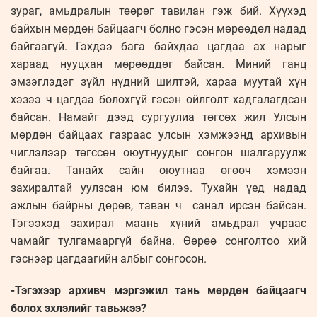
зураг, амьдралын төөрөг тавилан гэж бий. Хүүхэд
байхын мөрдөн байцаагч болно гэсэн мөрөөдөл надад
байгаагүй. Гэхдээ бага байхдаа цагдаа ах нарыг
хараад нууцхан мөрөөддөг байсан. Миний ганц
эмзэглэдэг зүйл нүдний шилтэй, хараа муутай хүн
хэзээ ч цагдаа болохгүй гэсэн ойлголт хадгалагдсан
байсан. Намайг дээд сургуулиа төгсөх жил Улсын
мөрдөн байцаах газраас улсын хэмжээнд архивын
чиглэлээр төгссөн оюутнуудыг сонгон шалгаруулж
байгаа. Танайх сайн оюутнаа өгөөч хэмээн
захиралтай уулзсан юм билээ. Тухайн үед надад
ажлын байрны дөрөв, таван ч санал ирсэн байсан.
Тэгээхэд захирал маань хүний амьдрал учраас
чамайг тулгамааргүй байна. Өөрөө сонголтоо хий
гэснээр цагдаагийн албыг сонгосон.
-Тэгэхээр архивч мэргэжил тань мөрдөн байцаагч
болох эхлэлийг тавьжээ?