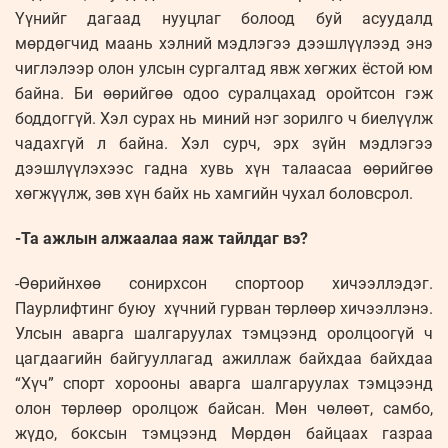
Үүнийг дагаад нууцлаг болоод буй асуудалд
мөрдөгчид маань хэлний мэдлэгээ дээшлүүлээд энэ
чиглэлээр олон улсын сургалтад явж хөгжих ёстой юм
байна. Би өөрийгөө одоо суралцахад оройтсон гэж
боддоггүй. Хэл сурах нь миний нэг зорилго ч биелүүлж
чадахгүй л байна. Хэл сурч, эрх зүйн мэдлэгээ
дээшлүүлэхээс гадна хувь хүн талаасаа өөрийгөө
хөгжүүлж, зөв хүн байх нь хамгийн чухал боловсрол.
-Та ажлын алжаалаа яаж тайлдаг вэ?
-Өөрийнхөө сонирхсон спортоор хичээллэдэг.
Паурлифтинг буюу хүчний гурван төрлөөр хичээллэнэ.
Улсын аварга шалгаруулах тэмцээнд оролцоогүй ч
цагдаагийн байгууллагад ажиллаж байхдаа байхдаа
“Хүч” спорт хорооны аварга шалгаруулах тэмцээнд
олон төрлөөр оролцож байсан. Мөн чөлөөт, самбо,
жүдо, боксын тэмцээнд Мөрдөн байцаах газраа