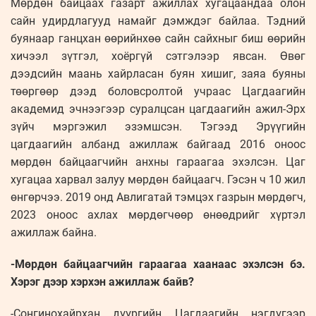
Мөрдөн байцаах газарт ажиллах хугацаандаа олон
сайн удирдлагууд намайг дэмждэг байлаа. Тэдний
буянаар ганцхан өөрийнхөө сайн сайхныг биш өөрийн
хичээл зүтгэл, хоёргүй сэтгэлээр явсан. Өвөг
дээдсийн маань хайрласан буян хишиг, заяа буяны
төөргөөр дээд боловсролтой учраас Цагдаагийн
академид эчнээгээр суралцсан цагдаагийн ажил-Эрх
зүйч мэргэжил эзэмшсэн. Тэгээд Эрүүгийн
цагдаагийн албанд ажиллаж байгаад 2016 оноос
мөрдөн байцаагчийн анхны гараагаа эхэлсэн. Цаг
хугацаа харвал залуу мөрдөн байцаагч. Гэсэн ч 10 жил
өнгөрчээ. 2019 онд Авлигатай тэмцэх газрын мөрдөгч,
2023 оноос ахлах мөрдөгчөөр өнөөдрийг хүртэл
ажиллаж байна.
-Мөрдөн байцаагчийн гараагаа хаанаас эхэлсэн бэ.
Хэрэг дээр хэрхэн ажиллаж байв?
-Сонгинохайрхан дүүргийн Цагдаагийн нэгдүгээр