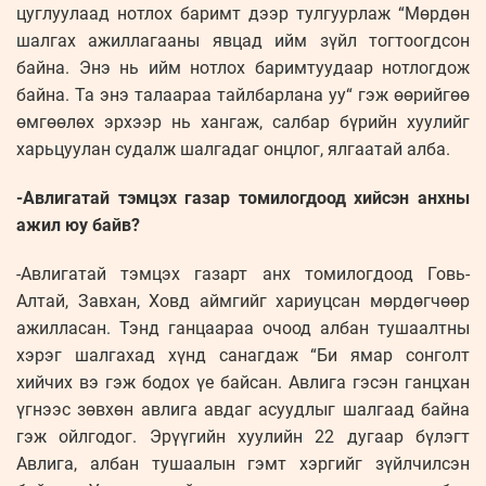
цуглуулаад нотлох баримт дээр тулгуурлаж “Мөрдөн
шалгах ажиллагааны явцад ийм зүйл тогтоогдсон
байна. Энэ нь ийм нотлох баримтуудаар нотлогдож
байна. Та энэ талаараа тайлбарлана уу“ гэж өөрийгөө
өмгөөлөх эрхээр нь хангаж, салбар бүрийн хуулийг
харьцуулан судалж шалгадаг онцлог, ялгаатай алба.
-Авлигатай тэмцэх газар томилогдоод хийсэн анхны
ажил юу байв?
-Авлигатай тэмцэх газарт анх томилогдоод Говь-
Алтай, Завхан, Ховд аймгийг хариуцсан мөрдөгчөөр
ажилласан. Тэнд ганцаараа очоод албан тушаалтны
хэрэг шалгахад хүнд санагдаж “Би ямар сонголт
хийчих вэ гэж бодох үе байсан. Авлига гэсэн ганцхан
үгнээс зөвхөн авлига авдаг асуудлыг шалгаад байна
гэж ойлгодог. Эрүүгийн хуулийн 22 дугаар бүлэгт
Авлига, албан тушаалын гэмт хэргийг зүйлчилсэн