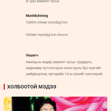
үг шүү амжилт хүсье
Munhkchimeg
1000% vnheer mundag hvn
Vnheer mundag hvn shvvvv
Уншигч
Ажилд нь өндөр амжилт хүсье. Шударга,
хөдөлмөр зүтгэлээрээ олон хууль бус хэргийг
шийдвэрлэж, иргэдийн тэгш эрхийг хангаарай.
ХОЛБООТОЙ МЭДЭЭ