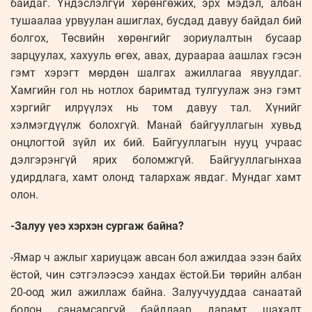
байдаг. Үндэслэлгүй хөрөнгөжих, эрх мэдэл, албан
тушаалаа урвуулан ашиглах, бусдад давуу байдал бий
болгох, Төсвийн хөрөнгийг зориулалтын бусаар
зарцуулах, хахууль өгөх, авах, дураараа аашлах гэсэн
гэмт хэрэгт мөрдөн шалгах ажиллагаа явуулдаг.
Хамгийн гол нь нотлох баримтад тулгуулаж энэ гэмт
хэргийг илрүүлэх нь том давуу тал. Хүнийг
хэлмэгдүүлж болохгүй. Манай байгууллагын хувьд
онцлогтой зүйл их бий. Байгууллагын нууц учраас
дэлгэрэнгүй ярих боломжгүй. Байгууллагынхаа
удирдлага, хамт олонд талархаж явдаг. Мундаг хамт
олон.
-Залуу үеэ хэрхэн сургаж байна?
-Ямар ч ажлыг хариуцаж авсан бол ажилдаа эзэн байх
ёстой, чин сэтгэлээсээ хандах ёстой.Би төрийн албан
20-оод жил ажиллаж байна. Залуучууддаа санаатай
болон санамсаргүй байдлаар дарамт шахалт