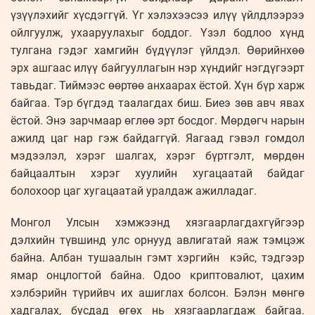
үзүүлэхийг хүсдэггүй. Үг хэлэхээсээ илүү үйлдлээрээ
ойлгуулж, ухааруулахыг боддог. Үзэл бодлоо хүнд
тулгана гэдэг хамгийн бүдүүлэг үйлдэл. Өөрийнхөө
эрх ашгаас илүү байгууллагын нэр хүндийг нэгдүгээрт
тавьдаг. Тиймээс өөртөө анхаарах ёстой. Хүн бүр харж
байгаа. Тэр бүгдэд таалагдах биш. Биеэ зөв авч явах
ёстой. Энэ зарчмаар өглөө эрт босдог. Мөрдөгч нарын
ажилд цаг нар гэж байдаггүй. Яагаад гэвэл гомдол
мэдээлэл, хэрэг шалгах, хэрэг бүртгэлт, мөрдөн
байцаалтын хэрэг хуулийн хугацаатай байдаг
болохоор цаг хугацаатай уралдаж ажилладаг.
Монгол Улсын хэмжээнд хязгаарлагдахгүйгээр
дэлхийн түвшинд улс орнууд авлигатай яаж тэмцэж
байна. Албан тушаалын гэмт хэргийн кэйс, тэдгээр
ямар онцлогтой байна. Одоо криптовалют, цахим
хэлбэрийн түрийвч их ашиглах болсон. Бэлэн мөнгө
хадгалах, бусдад өгөх нь хязгаарлагдаж байгаа.