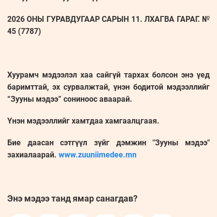
2026 ОНЫ ГУРАВДУГААР САРЫН 11. ЛХАГВА ГАРАГ. №
45 (7787)
Хуурамч мэдээлэл хаа сайгүй тархах болсон энэ үед
баримттай, эх сурвалжтай, үнэн бодитой мэдээллийг
“Зууны мэдээ” сониноос аваарай.
Үнэн мэдээллийг хамтдаа хамгаалцгаая.
Бие даасан сэтгүүл зүйг дэмжин "Зууны мэдээ"
захиалаарай.
www.zuuniimedee.mn
Энэ мэдээ танд ямар санагдав?