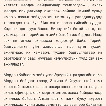
хэлтэст мөрдөн байцаагчаар томилогдож , ахлах
мөрдөн байцаагчаар ажиллаж байлаа. Миний хувьд
ямар ч ажлыг хийхдээ хэн нэгэн хүн, удирдлагуудад
таалагдах гэж бус. Чин сэтгэлээсээ хийхийг хүсдэг.
Хэдэн ч цаг сууж болно. Би юу хийх ёстой вэ гэдгээ
ухамсарлан тэрийгээ л хийх ёстой гэж боддог. Наад
зах нь өглөө ажлаасаа хоцрохгүй байх. Төрийн
байгууллагын үйл ажиллагаа, нэр хүнд тухайн
ажилтнаас их хамаарч, тухайн байгууллагаар нь
овоглодог учраас муугаар хэлүүлэхгүйн тулд хичээж
ажилладаг.
Мөрдөн байцаагч хийх үеэс Эрүүгийн цагдаагийн алба,
Мөрдөн байцаах газар, Зохион байгуулалттай гэмт
хэрэгтэй тэмцэх газарт захиргааны ажилтан, цагдаа,
ахлах офицер, ахлах мэргэжилтэн, ахлах байцаагчаар
ажиллаж байсан. Анхан шатны нэгж буюу дүүрэгт
ажиллахад хүний амьдралын ялгаа зааг өөр байдгийг