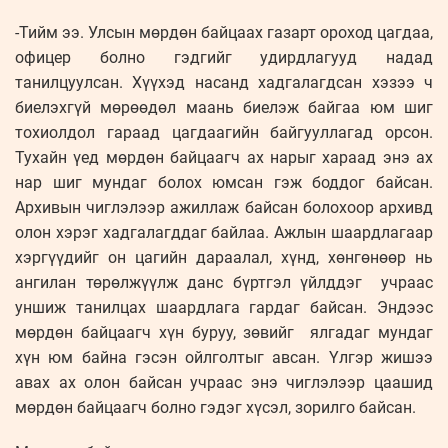
-Тийм ээ. Улсын мөрдөн байцаах газарт ороход цагдаа,
офицер болно гэдгийг удирдлагууд надад
танилцуулсан. Хүүхэд насанд хадгалагдсан хэзээ ч
биелэхгүй мөрөөдөл маань биелэж байгаа юм шиг
тохиолдол гараад цагдаагийн байгууллагад орсон.
Тухайн үед мөрдөн байцаагч ах нарыг хараад энэ ах
нар шиг мундаг болох юмсан гэж боддог байсан.
Архивын чиглэлээр ажиллаж байсан болохоор архивд
олон хэрэг хадгалагддаг байлаа. Ажлын шаардлагаар
хэргүүдийг он цагийн дараалал, хүнд, хөнгөнөөр нь
ангилан төрөлжүүлж данс бүртгэл үйлддэг учраас
уншиж танилцах шаардлага гардаг байсан. Эндээс
мөрдөн байцаагч хүн буруу, зөвийг ялгадаг мундаг
хүн юм байна гэсэн ойлголтыг авсан. Үлгэр жишээ
авах ах олон байсан учраас энэ чиглэлээр цаашид
мөрдөн байцаагч болно гэдэг хүсэл, зорилго байсан.