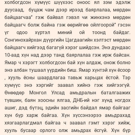
холбогдсон хүмүүс шүүхээс оноос ял зэм эдэлж
дуусаад, буцаж чам дээр ирээд баярлалаа, мөрдөн
байцаагчаа” гэж байвал гэвэл чи жинхэнэ мөрдөн
байцаагч болж байна гэж өөрийгөө ойлгоорой” гэсэн
үг одоо хүртэл миний ой тоонд байдаг.
Сонгинохайрхан дүүргийн Цагдаагийн хэлтэст мөрдөн
байцаагч хийгээд багагүй хэрэг шийдсэн. Энэ дундаас
10-аад хүн над дээр танд баярлалаа гэж ирж байсан.
Ямар ч хэрэгт холбогдсон бай хүн алдаж, онож болно
энэ албан тушаал үүрдийн биш. Ямар хүнтэй хүн ёсоор
, хууль ёсны шаардлагаа тавьж харьцах ёстой. Тэр
хүмүүс энэ хэргийг заавал хийнэ гэж хийгээгүй.
Өнөөдөр Монгол Улсад амьдралын баталгаажих
түвшин, баян хоосны ялгаа, ДНБ-ий нэг хүнд ногдох
ашиг, дэд бүтэц, эдийн засгийн байдал ямар байгааг
хүн бүр харж байгаа. Хүн хүссэнээрээ амьдрахад
хязгаарлагдмал байгаа ч заавал гэмт хэрэг хийж,
хууль бусаар орлого олж амьдрах ёсгүй. Хүн бүр