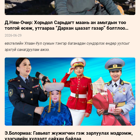
Д.Ням-Очир: Хорьдол Сарьдагт маань ан амьтдын тоо
толгой өсөж, утгаараа “Дархан цаазат газар” болтлоо
хөгжсөнд сэтгэл бахдаж явдаг
2026-06-29
өвсгөлийн Улаан-Уул сумын тэнгэр баганадан сүндэрлэх өндөр уулсыг
эрхгүй санагдуулам ажээ.
Э.Болормаа: Гавьяат жүжигчин гэж зарлуулах мэдрэмж,
үзэгчдийн хүлээлт сайхан байлаа