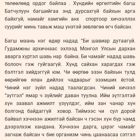
төлөөлөөд ордог байлаа . Хүндийн өргөлтийн багш
Батчулуун багшийгаа энд дурсахгүй байхын арга
байхгүй, намайг хамгийн анх спортоор хичээллэх
суурийг минь тавьж маш үнэтэй зөвлөгөө өгч байсан.
Багш маань нэг өдөр надад “Би шавиар дутаагүй.
Гудамжны архичнаас эхлээд Монгол Улсын дархан
аварга хүртэл шавь нар байна. Би чамайг надад шавь
болооч гэж гуйгаагүй. Хүнд сайхан харагдах гэж
бэлтгэл хийдэггүй юм. Чи өөртөө эзэн байхын тулд
өөрийгөө ялан дийлэх чадварыг эзэмших ёстой.
Чиний нэг зүйл надад таалагдсан. Чиний хичээл
“зүтгэл” ямар ч зүйлийг даван туулна. Ийм зүтгэлтэй
хүн заавал ажмилт үзүүлдэг, ийм зан чанар хүн
болгонд байдаггүй ховор. Тиймээс чи сул дорой
байвал хэчнээн ажилтай байсан ч гэсэн хүн бүр чамд
дээрэлхэж хандана. Хэчнээн дарга, цэрэг чамайг
загнаж байсан ч бие организм чинь цаанаасаа сэтгэл