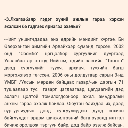
-З.Лхагвабаяр гэдэг хүний ажлын гараа хэрхэн
эхэлсэн бэ гэдгээс яриагаа эхэлье?
-Нийт уншигчдадаа энэ өдрийн мэндийг хүргэе. Би
Өвөрхангай аймгийн Арвайхээр суманд төрсөн. 2002
онд “Соёмбо” цогцолбор сургуулийг дүүргээд
Улаанбаатар хотод Нийгэм, эдийн засгийн “Тэнгэр”
дээд сургуулийг түүхч, архивч, түүхийн багш
мэргэжлээр төгссөн. 2006 оны долдугаар сарын 3-нд
УМБГ /Улсын мөрдөн байцаах газар/-ын даргын 71
тушаалаар тус газарт цагдаагаар, цагдаагийн дэд
ахлагч цолтой томилогдсоноор ажил, амьдралын
анхны гараа эхэлж байлаа. Оюутан байхдаа их, дээд
сургуулиудын дээд сургуулиудын дунд зохион
байгуулдаг эрдэм шинжилгээний бага хуралд илтгэл
бичиж оролцож тэргүүн байр, дэд байр эзэлж байсан.