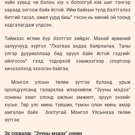
зүйн хувьд чи бэлэн, юу ч болоогүй юм шиг тэнгэр
хараад зогсож байх ёстой. Ийм байхын тулд бэлтгэлээ
битгий тасал, ажил үүрд биш” гэсэн нь миний ой тоонд
хадгалагдаж үлдсэн.
Тиймээс өглөө бүр бэлтгэл хийдэг. Манай өрөөний
залуучууд хүртэл “Лхагваа ахдаа баярлалаа. Таны
үлгэр дууриаллаар бид эрүүл байх ёстой гэдгийг
ойлгосон” гээд тодорхой хэмжээгээр спортоор
хичээллээд эхэлсэн байгаа.
Монгол улсын төлөө зүтгэе буланд урьж
оролцуулсанд талархлаа илэрхийлж “Зууны мэдээ”
сонины хамт олонд ажлын амжилт, эрүүл энхийг
хүсье. Төр улс минь түвшин, түмэн олон минь амар
амгалан байх болтугай. Монгол Улсынхаа төлөө
зүтгэе.
Эх сурвалж: “Зууны мэдээ” сонин