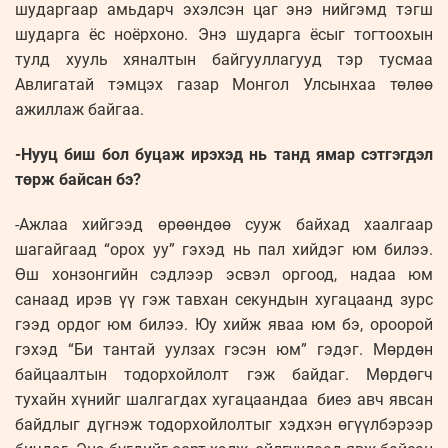
шударгаар амьдарч эхэлсэн цаг энэ нийгэмд тэгш
шударга ёс ноёрхоно. Энэ шударга ёсыг тогтоохын
тулд хууль хяналтын байгууллагууд тэр тусмаа
Авлигатай тэмцэх газар Монгол Улсынхаа төлөө
ажиллаж байгаа.
-Нууц биш бол буцаж ирэхэд нь танд ямар сэтгэгдэл
төрж байсан бэ?
-Ажлаа хийгээд өрөөндөө сууж байхад хаалгаар
шагайгаад “орох уу” гэхэд нь пал хийдэг юм билээ.
Өш хонзонгийн сэдлээр эсвэл оргоод, надаа юм
санаад ирэв үү гэж тавхан секундын хугацаанд зурс
гээд ордог юм билээ. Юу хийж яваа юм бэ, ороорой
гэхэд “Би тантай уулзах гэсэн юм” гэдэг. Мөрдөн
байцаалтын тодорхойлолт гэж байдаг. Мөрдөгч
тухайн хүнийг шалгагдах хугацаандаа биеэ авч явсан
байдлыг дүгнэж тодорхойлолтыг хэдхэн өгүүлбэрээр