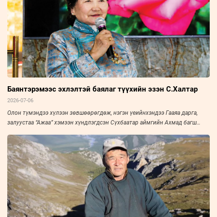
Баянтэрэмээс эхлэлтэй баялаг түүхийн эзэн С.Халтар
2026-07-06
Олон түмэндээ хүлээн зөвшөөрөгдөж, нэгэн үеийнхэндээ Гааяа дарга,
залуустаа “Ажаа” хэмээн хүндлэгдсэн Сүхбаатар аймгийн Ахмад багш
нарын холбооны тэргүүн, Үйлчилгээний гавьяат ажилтан С.Халтарыг
“Зууны мэдээ” сонин “Амьдралын тойрог” буландаа урьж, ярилцлаа. Эрч
хүч дүүрэн амьдарсан эрхэм хүний ярианаас улс, орны нийгэм, эдийн
засаг, улс төрийн амьдралын нэгэн үе ихэд тодхон харагдана.