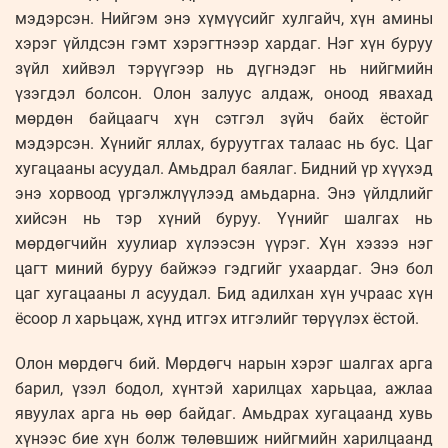
мэдэрсэн. Нийгэм энэ хүмүүсийг хулгайч, хүн амины
хэрэг үйлдсэн гэмт хэрэгтнээр хардаг. Нэг хүн буруу
зүйл хийвэл тэрүүгээр нь дүгнэдэг нь нийгмийн
үзэгдэл болсон. Олон залуус алдаж, оноод явахад
мөрдөн байцаагч хүн сэтгэл зүйч байх ёстойг
мэдэрсэн. Хүнийг яллах, буруутгах талаас нь бус. Цаг
хугацааны асуудал. Амьдрал баялаг. Бидний үр хүүхэд
энэ хорвоод үргэлжлүүлээд амьдарна. Энэ үйлдлийг
хийсэн нь тэр хүний буруу. Үүнийг шалгах нь
мөрдөгчийн хуулиар хүлээсэн үүрэг. Хүн хэзээ нэг
цагт миний буруу байжээ гэдгийг ухаардаг. Энэ бол
цаг хугацааны л асуудал. Бид адилхан хүн учраас хүн
ёсоор л харьцаж, хүнд итгэх итгэлийг төрүүлэх ёстой.
Олон мөрдөгч бий. Мөрдөгч нарын хэрэг шалгах арга
барил, үзэл бодол, хүнтэй харилцах харьцаа, ажлаа
явуулах арга нь өөр байдаг. Амьдрах хугацаанд хувь
хүнээс бие хүн болж төлөвшиж нийгмийн харилцаанд