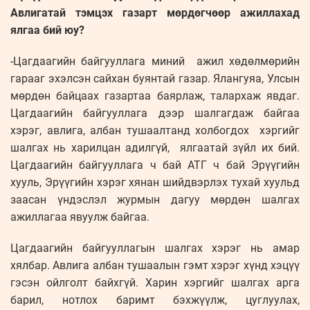
Авлигатай тэмцэх газарт мөрдөгчөөр ажиллахад
ялгаа бий юу?
-Цагдаагийн байгууллага миний ажил хөдөлмөрийн
гарааг эхэлсэн сайхан буянтай газар. Ялангуяа, Улсын
мөрдөн байцаах газартаа баярлаж, талархаж явдаг.
Цагдаагийн байгууллага дээр шалгагдаж байгаа
хэрэг, авлига, албан тушаалтанд холбогдох хэргийг
шалгах нь харилцан адилгүй, ялгаатай зүйл их бий.
Цагдаагийн байгууллага ч бай АТГ ч бай Эрүүгийн
хууль, Эрүүгийн хэрэг хянан шийдвэрлэх тухай хуульд
заасан үндэслэл журмын дагуу мөрдөн шалгах
ажиллагаа явуулж байгаа.
Цагдаагийн байгууллагын шалгах хэрэг нь амар
хялбар. Авлига албан тушаалын гэмт хэрэг хүнд хэцүү
гэсэн ойлголт байхгүй. Харин хэргийг шалгах арга
барил, нотлох баримт бэхжүүлж, цуглуулах,