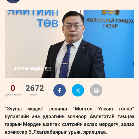
ҮНДЭСНИЙ
ВИДЕО
Бизнес
ФОТО
МЭДЭЭЛЛИЙН
хөгжил
ZUUNII
ТӨВ
Leaderships
УРЛАГ
MEDEE
forum
Бүртгүүлэх
WEEKLY
Нэвтрэх
0
2672
хуваалцах
үзсэн
“Зууны мэдээ” сонины “Монгол Улсын төлөө”
булангийн энэ удаагийн зочноор Авлигатай тэмцэх
газрын Мөрдөн шалгах хэлтсийн ахлах мөрдөгч, ахлах
комиссар З.Лхагвабаярыг урьж, ярилцлаа.