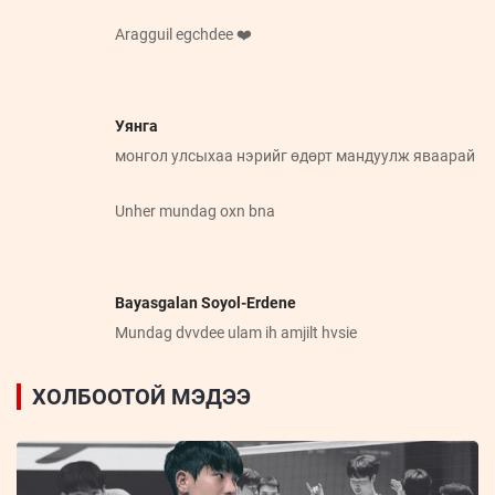
Aragguil egchdee ❤️
Уянга
монгол улсыхаа нэрийг өдөрт мандуулж яваарай
Unher mundag oxn bna
Bayasgalan Soyol-Erdene
Mundag dvvdee ulam ih amjilt hvsie
ХОЛБООТОЙ МЭДЭЭ