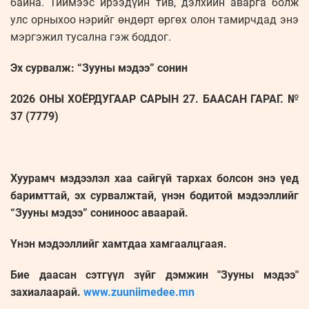
байна. Тиймээс ирээдүйн тив, дэлхийн аварга болж
улс орныхоо нэрийг өндөрт өргөх олон тамирчдад энэ
мэргэжил тусална гэж боддог.
Эх сурвалж: “Зууны мэдээ” сонин
2026 ОНЫ ХОЁРДУГААР САРЫН 27. БААСАН ГАРАГ. №
37 (7779)
Хуурамч мэдээлэл хаа сайгүй тархах болсон энэ үед
баримттай, эх сурвалжтай, үнэн бодитой мэдээллийг
“Зууны мэдээ” сониноос аваарай.
Үнэн мэдээллийг хамтдаа хамгаалцгаая.
Бие даасан сэтгүүл зүйг дэмжин "Зууны мэдээ"
захиалаарай.
www.zuuniimedee.mn