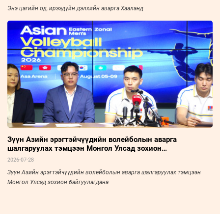
Энэ цагийн од, ирээдүйн дэлхийн аварга Хааланд
Зүүн Азийн эрэгтэйчүүдийн волейболын аварга
шалгаруулах тэмцээн Монгол Улсад зохион
байгуулагдана
2026-07-28
Зүүн Азийн эрэгтэйчүүдийн волейболын аварга шалгаруулах тэмцээн
Монгол Улсад зохион байгуулагдана