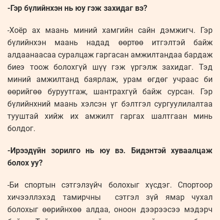
-Гэр бүлийнхэн нь юу гэж захидаг вэ?
-Хоёр ах маань миний хамгийн сайн дэмжигч. Гэр
бүлийнхэн маань надад өөртөө итгэлтэй байж
алдаанаасаа суралцаж гаргасан амжилтандаа бардаж
биеэ тоож болохгүй шүү гэж үргэлж захидаг. Тэд
миний амжилтанд баярлаж, урам өгдөг учраас би
өөрийгөө буруутгаж, шантрахгүй байж сурсан. Гэр
бүлийнхний маань хэлсэн үг бэлтгэл сургуулилалтаа
тууштай хийж их амжилт гаргах шалтгаан минь
болдог.
-Ирээдүйн зорилго нь юу вэ. Бидэнтэй хуваалцаж
болох уу?
-Би спортын сэтгэлзүйч болохыг хүсдэг. Спортоор
хичээллэхэд тамирчны сэтгэл зүй ямар чухал
болохыг өөрийнхөө алдаа, оноон дээрээсээ мэдэрч