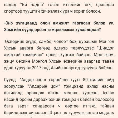
надад “Би чадна” гэсэн итгэлийг өгч, цаашдаа
спортоор тууштай хичээллэх урам зориг болсон.
-Энэ хугацаанд олон амжилт гаргасан болов уу.
Хамгийн сүүлд орсон тэмцээнээсээ хуваалцвал?
-Өсвөрийн жүдо, самбо, чөлөөт бөх, курашын Монгол
Улсын аварга бөгөөд эдгээр төрлүүдээс “Шилдэг
эмэгтэй тамирчин” цолыг хүртэж байсан. Мөн жюү-
жицү бөхийн Монгол Улсын өсвөрийн аваргад таван
удаа түрүүлж 2017 онд Азийн аваргад түрүүлж байсан.
Сүүлд “Алдар спорт хороо”-ны түүхт 80 жилийн ойд
зориулсан “Алдарын цом” тэмцээнд ахлах насны
ангилалд оролцож алтан медаль хүртсэн. Ахлах
насанд орсны дараах эхний тэмцээн байсан болохоор
бага зэрэг сандарсан ч өөртөө итгэж, тайван
барилдахыг хичээсэн. Эцэст нь түрүүлж, алтан медаль