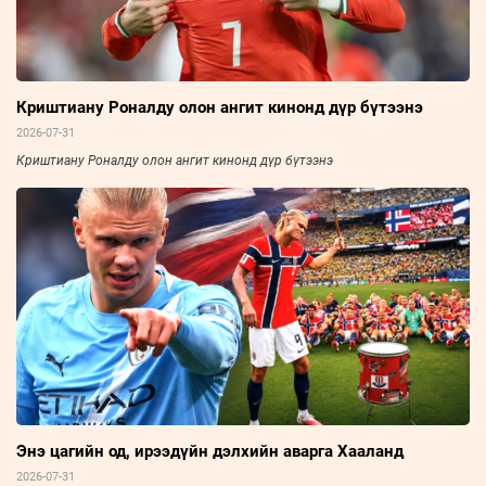
Криштиану Роналду олон ангит кинонд дүр бүтээнэ
2026-07-31
Криштиану Роналду олон ангит кинонд дүр бүтээнэ
Энэ цагийн од, ирээдүйн дэлхийн аварга Хааланд
2026-07-31