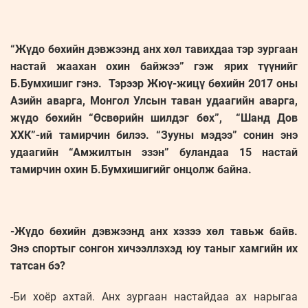
“Жүдо бөхийн дэвжээнд анх хөл тавихдаа тэр зургаан
настай жаахан охин байжээ” гэж ярих түүнийг
Б.Бумхишиг гэнэ. Тэрээр Жюү-жицү бөхийн 2017 оны
Азийн аварга, Монгол Улсын таван удаагийн аварга,
жүдо бөхийн “Өсвөрийн шилдэг бөх”, “Шанд Дов
ХХК”-ий тамирчин билээ. “Зууны мэдээ” сонин энэ
удаагийн “Амжилтын эзэн” буландаа 15 настай
тамирчин охин Б.Бумхишигийг онцолж байна.
-Жүдо бөхийн дэвжээнд анх хэзээ хөл тавьж байв.
Энэ спортыг сонгон хичээллэхэд юу таныг хамгийн их
татсан бэ?
-Би хоёр ахтай. Анх зургаан настайдаа ах нарыгаа