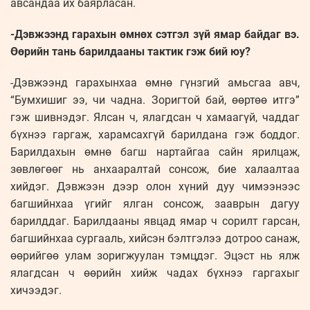
авсандаа их баярласан.
-Дэвжээнд гарахын өмнөх сэтгэл зүй ямар байдаг вэ.
Өөрийн тань барилдааны тактик гэж бий юу?
-Дэвжээнд гарахынхаа өмнө гүнзгий амьсгаа авч,
“Бумхишиг ээ, чи чадна. Зоригтой бай, өөртөө итгэ”
гэж шивнэдэг. Ялсан ч, ялагдсан ч хамаагүй, чаддаг
бүхнээ гаргаж, харамсахгүй барилдана гэж боддог.
Барилдахын өмнө багш нартайгаа сайн ярилцаж,
зөвлөгөөг нь анхааралтай сонсож, бие халаалтаа
хийдэг. Дэвжээн дээр олон хүний дуу чимээнээс
багшийнхаа үгийг ялган сонсож, зааврын дагуу
барилддаг. Барилдааны явцад ямар ч сорилт гарсан,
багшийнхаа сургааль, хийсэн бэлтгэлээ дотроо санаж,
өөрийгөө улам зоригжуулан тэмцдэг. Эцэст нь ялж
ялагдсан ч өөрийн хийж чадах бүхнээ гаргахыг
хичээдэг.