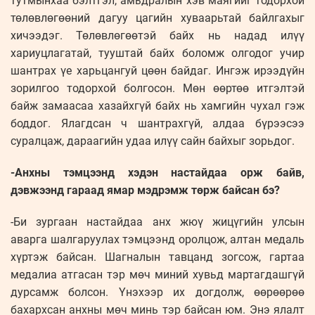
тутмынхаа бэлтгэл, амьдралын хэв маягийг тодорхой
төлөвлөгөөний дагуу цагийн хуваарьтай байлгахыг
хичээдэг. Төлөвлөгөөтэй байх нь надад илүү
хариуцлагатай, тууштай байх боломж олгодог учир
шантрах үе харьцангуй цөөн байдаг. Ингэж ирээдүйн
зорилгоо тодорхой болгосон. Мөн өөртөө итгэлтэй
байж замаасаа хазайхгүй байх нь хамгийн чухал гэж
боддог. Ялагдсан ч шантрахгүй, алдаа бүрээсээ
суралцаж, дараагийн удаа илүү сайн байхыг зорьдог.
-Анхны тэмцээнд хэдэн настайдаа орж байв,
дэвжээнд гараад ямар мэдрэмж төрж байсан бэ?
-Би зургаан настайдаа анх жюү жицүгийн улсын
аварга шалгаруулах тэмцээнд оролцож, алтан медаль
хүртэж байсан. Шагналын тавцанд зогсож, гартаа
медалиа атгасан тэр мөч миний хувьд мартагдашгүй
дурсамж болсон. Үнэхээр их догдолж, өөрөөрөө
бахархсан анхны мөч минь тэр байсан юм. Энэ ялалт