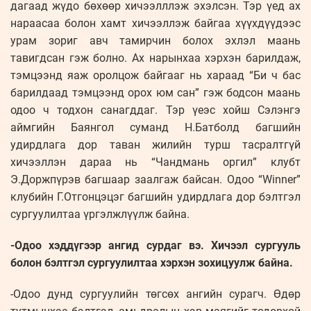
дагаад жүдо бөхөөр хичээлллэж эхэлсэн. Тэр үед ах
нараасаа болон хамт хичээллэж байгаа хүүхдүүдээс
урам зориг авч тамирчин болох эхлэл маань
тавигдсан гэж болно. Ах нарынхаа хэрхэн барилдаж,
тэмцээнд яаж оролцож байгааг нь хараад “Би ч бас
барилдаад тэмцээнд орох юм сан” гэж бодсон маань
одоо ч тодхон санагддаг. Тэр үеэс хойш Сэлэнгэ
аймгийн Баянгол суманд Н.Батболд багшийн
удирдлага дор таван жилийн турш тасралтгүй
хичээллэн дараа нь “Чандмань оргил” клубт
Э.Доржпүрэв багшаар заалгаж байсан. Одоо “Winner”
клубийн Г.Отгонцэцэг багшийн удирдлага дор бэлтгэл
сургуулилтаа үргэлжлүүлж байна.
-Одоо хэддүгээр ангид сурдаг вэ. Хичээл сургууль
болон бэлтгэл сургуулилтаа хэрхэн зохицуулж байна.
-Одоо дунд сургуулийн төгсөх ангийн сурагч. Өдөр