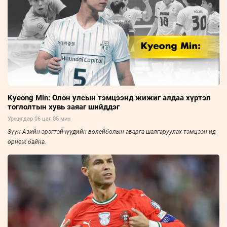
Kyeong Min: Олон улсын тэмцээнд жижиг алдаа хүртэл
тоглолтын хувь заяаг шийддэг
Уржигдар 06 цаг 05 мин
Зүүн Азийн эрэгтэйчүүдийн волейболын аварга шалгаруулах тэмцээн ид
өрнөж байна.