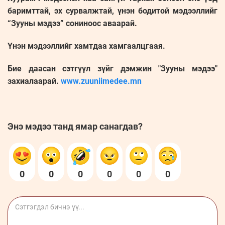
баримттай, эх сурвалжтай, үнэн бодитой мэдээллийг
“Зууны мэдээ” сониноос аваарай.
Үнэн мэдээллийг хамтдаа хамгаалцгаая.
Бие даасан сэтгүүл зүйг дэмжин "Зууны мэдээ"
захиалаарай.
www.zuuniimedee.mn
Энэ мэдээ танд ямар санагдав?
0
0
0
0
0
0