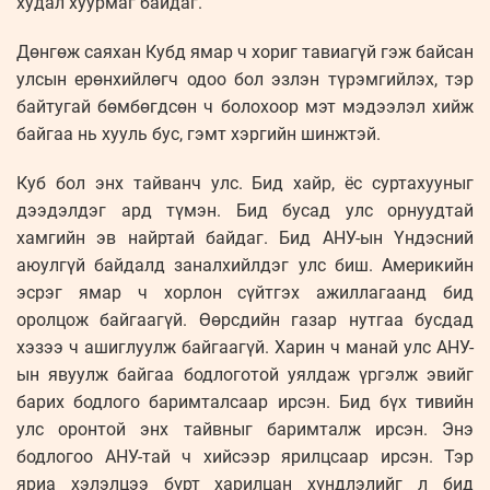
худал хуурмаг байдаг.
Дөнгөж саяхан Кубд ямар ч хориг тавиагүй гэж байсан
улсын ерөнхийлөгч одоо бол эзлэн түрэмгийлэх, тэр
байтугай бөмбөгдсөн ч болохоор мэт мэдээлэл хийж
байгаа нь хууль бус, гэмт хэргийн шинжтэй.
Куб бол энх тайванч улс. Бид хайр, ёс суртахууныг
дээдэлдэг ард түмэн. Бид бусад улс орнуудтай
хамгийн эв найртай байдаг. Бид АНУ-ын Үндэсний
аюулгүй байдалд заналхийлдэг улс биш. Америкийн
эсрэг ямар ч хорлон сүйтгэх ажиллагаанд бид
оролцож байгаагүй. Өөрсдийн газар нутгаа бусдад
хэзээ ч ашиглуулж байгаагүй. Харин ч манай улс АНУ-
ын явуулж байгаа бодлоготой уялдаж үргэлж эвийг
барих бодлого баримталсаар ирсэн. Бид бүх тивийн
улс оронтой энх тайвныг баримталж ирсэн. Энэ
бодлогоо АНУ-тай ч хийсээр ярилцсаар ирсэн. Тэр
яриа хэлэлцээ бүрт харилцан хүндлэлийг л бид