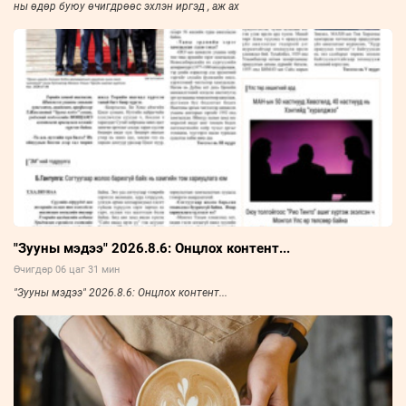
ны өдөр буюу өчигдрөөс эхлэн иргэд , аж ах
"Зууны мэдээ" 2026.8.6: Онцлох контент...
Өчигдөр 06 цаг 31 мин
"Зууны мэдээ" 2026.8.6: Онцлох контент...