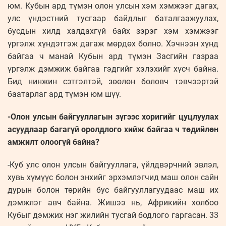
юм. Кубын ард түмэн олон улсын хэм хэмжээг дагах,
улс үндэстний тусгаар байдлыг баталгаажуулах,
бусдын хилд халдахгүй байх зэрэг хэм хэмжээг
үргэлж хүндэтгэж дагаж мөрдөх болно. Хэчнээн хүнд
байгаа ч манай Кубын ард түмэн Засгийн газраа
үргэлж дэмжиж байгаа гэдгийг хэлэхийг хүсч байна.
Бид нинжин сэтгэлтэй, зөөлөн боловч тэвчээртэй
баатарлаг ард түмэн юм шүү.
-Олон улсын байгууллагын зүгээс хоригийг цуцлуулах
асуудлаар багагүй оролдлого хийж байгаа ч төдийлөн
амжилт олоогүй байна?
-Куб улс олон улсын байгууллага, үйлдвэрчний эвлэл,
хувь хүмүүс болон энхийг эрхэмлэгчид маш олон сайн
дурын болон төрийн бус байгууллагуудаас маш их
дэмжлэг авч байна. Жишээ нь, Африкийн холбоо
Кубыг дэмжих нэг жилийн тусгай бодлого гаргасан. 33