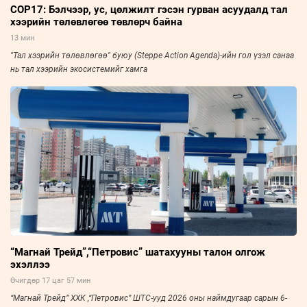
COP17: Бэлчээр, ус, цөлжилт гэсэн гурван асуудалд тал
хээрийн төлөвлөгөө төвлөрч байна
13 мин
"Тал хээрийн төлөвлөгөө" буюу (Steppe Action Agenda)-ийн гол үзэл санаа
нь тал хээрийн экосистемийг хамга
“Магнай Трейд”,“Петровис” шатахууны талон олгож
эхэллээ
Өчигдөр 17 цаг 57 мин
“Магнай Трейд” ХХК ,“Петровис” ШТС-ууд 2026 оны наймдугаар сарын 6-