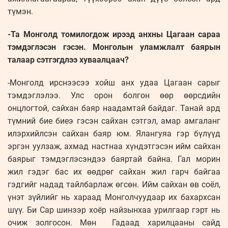
түмэн.
-Та Монголд томилогдож ирээд анхны Цагаан сараа
тэмдэглэсэн гэсэн. Монголын уламжлалт баярын
талаар сэтгэгдлээ хуваалцаач?
-Монголд ирснээсээ хойш анх удаа Цагаан сарыг
тэмдэглэлээ. Улс орон болгон өөр өөрсдийн
онцлогтой, сайхан баяр наадамтай байдаг. Танай ард
түмний бие биеэ гэсэн сайхан сэтгэл, амар амгаланг
илэрхийлсэн сайхан баяр юм. Ялангуяа гэр бүлүүд
эргэн уулзаж, ахмад настнаа хүндэтгэсэн ийм сайхан
баярыг тэмдэглэсэндээ баяртай байна. Гал морин
жил гэдэг бас их өөдрөг сайхан жил гарч байгаа
гэдгийг надад тайлбарлаж өгсөн. Ийм сайхан өв соёл,
үнэт зүйлийг нь хараад Монголчуудаар их бахархсан
шүү. Би Сар шинээр хоёр найзынхаа урилгаар гэрт нь
очиж золгосон. Мөн Гадаад харилцааны сайд