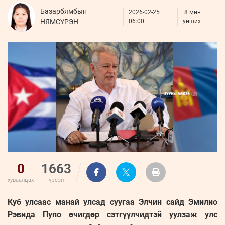
ҮНДЭСНИЙ
ВИДЕО
Бизнес
Базарбямбын
ФОТО
2026-02-25
МЭДЭЭЛЛИЙН
8 мин
хөгжил
НЯМСҮРЭН
06:00
унших
ZUUNII
ТӨВ
Leaderships
УРЛАГ
MEDEE
forum
Бүртгүүлэх
WEEKLY
Нэвтрэх
0
1663
хуваалцах
үзсэн
Куб улсаас манай улсад суугаа Элчин сайд Эмилио
Рэвида Пупо өчигдөр сэтгүүлчидтэй уулзаж улс