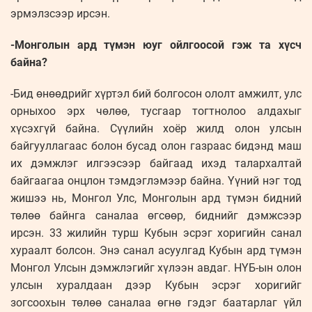
эрмэлзсээр ирсэн.
-Монголын ард түмэн юуг ойлгоосой гэж та хүсч
байна?
-Бид өнөөдрийг хүртэл бий болгосон ололт амжилт, улс
орныхоо эрх чөлөө, тусгаар тогтнолоо алдахыг
хүсэхгүй байна. Сүүлийн хоёр жилд олон улсын
байгууллагаас болон бусад олон газраас бидэнд маш
их дэмжлэг илгээсээр байгаад ихэд талархалтай
байгаагаа онцлон тэмдэглэмээр байна. Үүний нэг тод
жишээ нь, Монгол Улс, Монголын ард түмэн бидний
төлөө байнга саналаа өгсөөр, биднийг дэмжсээр
ирсэн. 33 жилийн турш Кубын эсрэг хоригийн санал
хураалт болсон. Энэ санал асуулгад Кубын ард түмэн
Монгол Улсын дэмжлэгийг хүлээн авдаг. НҮБ-ын олон
улсын хуралдаан дээр Кубын эсрэг хоригийг
зогсоохын төлөө саналаа өгнө гэдэг баатарлаг үйл