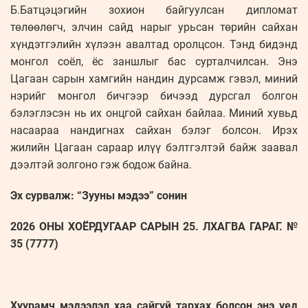
Б.Батцэцэгийн зохион байгуулсан дипломат
төлөөлөгч, элчин сайд нарыг урьсан төрийн сайхан
хүндэтгэлийн хүлээн авалтад оролцсон. Тэнд бидэнд
монгол соёл, ёс заншлыг бас сурталчилсан. Энэ
Цагаан сарын хамгийн нандин дурсамж гэвэл, миний
нэрийг монгол бичгээр бичээд дурсгал болгон
бэлэглэсэн нь их онцгой сайхан байлаа. Миний хувьд
насаараа нандигнах сайхан бэлэг болсон. Ирэх
жилийн Цагаан сараар илүү бэлтгэлтэй байж заавал
дээлтэй золгоно гэж бодож байна.
Эх сурвалж: “Зууны мэдээ” сонин
2026 ОНЫ ХОЁРДУГААР САРЫН 25. ЛХАГВА ГАРАГ. №
35 (7777)
Хуурамч мэдээлэл хаа сайгүй тархах болсон энэ үед