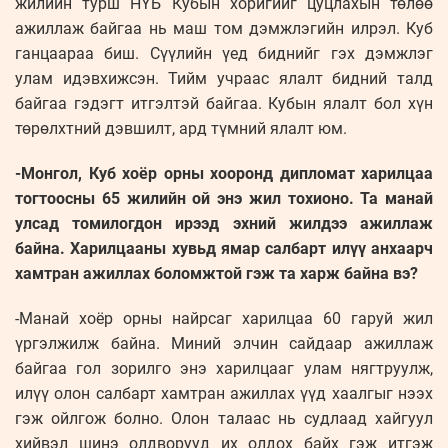
жилийн турш НҮБ Кубын хоригийг цуцлахын төлөө
ажиллаж байгаа нь маш том дэмжлэгийн илрэл. Куб
ганцаараа биш. Сүүлийн үед биднийг гэх дэмжлэг
улам идэвхижсэн. Тийм учраас ялалт бидний талд
байгаа гэдэгт итгэлтэй байгаа. Кубын ялалт бол хүн
төрөлхтний дэвшилт, ард түмний ялалт юм.
-Монгол, Куб хоёр орны хооронд дипломат харилцаа
тогтоосны 65 жилийн ой энэ жил тохионо. Та манай
улсад томилогдон ирээд эхний жилдээ ажиллаж
байна. Харилцааны хувьд ямар салбарт илүү анхаарч
хамтран ажиллах боломжтой гэж та харж байна вэ?
-Манай хоёр орны найрсаг харилцаа 60 гаруй жил
үргэлжилж байна. Миний элчин сайдаар ажиллаж
байгаа гол зорилго энэ харилцааг улам нягтруулж,
илүү олон салбарт хамтран ажиллах үүд хаалгыг нээх
гэж ойлгож болно. Олон талаас нь судлаад хайгуул
хийвэл шинэ олдворууд их олдох байх гэж итгэж