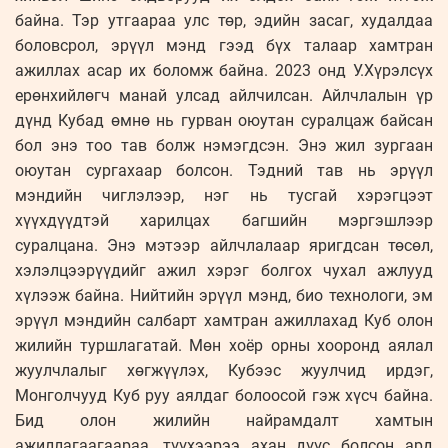
байна. Тэр утгаараа улс төр, эдийн засаг, худалдаа
боловсрол, эрүүл мэнд гээд бүх талаар хамтран
ажиллах асар их боломж байна. 2023 онд У.Хүрэлсүх
ерөнхийлөгч манай улсад айлчилсан. Айлчлалын үр
дүнд Кубад өмнө нь гурван оюутан суралцаж байсан
бол энэ тоо тав болж нэмэгдсэн. Энэ жил зургаан
оюутан сургахаар болсон. Тэдний тав нь эрүүл
мэндийн чиглэлээр, нэг нь тусгай хэрэгцээт
хүүхдүүдтэй харилцах багшийн мэргэшлээр
суралцана. Энэ мэтээр айлчлалаар яригдсан төсөл,
хэлэлцээрүүдийг ажил хэрэг болгох чухал ажлууд
хүлээж байна. Нийтийн эрүүл мэнд, био технологи, эм
эрүүл мэндийн салбарт хамтран ажиллахад Куб олон
жилийн туршлагатай. Мөн хоёр орны хооронд аялал
жуулчлалыг хөгжүүлэх, Кубээс жуулчид ирдэг,
Монголчууд Куб руу аялдаг болоосой гэж хүсч байна.
Бид олон жилийн найрамдалт хамтын
ажиллагаагаараа, түүхээрээ ахан дүүс болсон ард