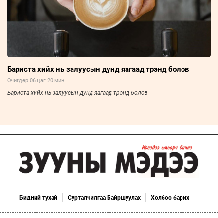
Бариста хийх нь залуусын дунд яагаад трэнд болов
Өчигдөр 06 цаг 20 мин
Бариста хийх нь залуусын дунд яагаад трэнд болов
Бидний тухай
Сурталчилгаа Байршуулах
Холбоо барих