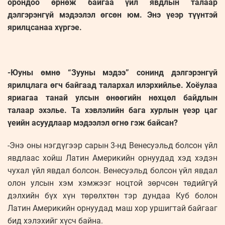
орондоо өрнөж байгаа үйл явдлын талаар
дэлгэрэнгүй мэдээлэл өгсөн юм. Энэ үеэр түүнтэй
ярилцсанаа хүргэе.
-Юуны өмнө “Зууны мэдээ” сонинд дэлгэрэнгүй
ярилцлага өгч байгаад талархал илэрхийлье. Хоёулаа
яриагаа танай улсын өнөөгийн нөхцөл байдлын
талаар эхэлье. Та хэвлэлийн бага хурлын үеэр цаг
үеийн асуудлаар мэдээлэл өгнө гэж байсан?
-Энэ оны нэгдүгээр сарын 3-нд Венесуэльд болсон үйл
явдлаас хойш Латин Америкийн орнуудад хэд хэдэн
чухал үйл явдал болсон. Венесуэльд болсон үйл явдал
олон улсын хэм хэмжээг ноцтой зөрчсөн төдийгүй
дэлхийн бүх хүн төрөлхтөн тэр дундаа Куб болон
Латин Америкийн орнуудад маш хор уршигтай байгааг
бид хэлэхийг хүсч байна.