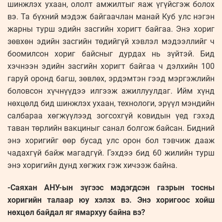
шинжлэх ухаан, ололт амжилтыг яаж үгүйсгэж болох
вэ. Та бүхний мэдэж байгаачлан манай Куб улс нэгэн
жарны турш эдийн засгийн хоригт байгаа. Энэ хориг
зөвхөн эдийн засгийн төдийгүй хэвлэл мэдээллийг ч
боомилсон хориг байсныг дурдах нь зүйтэй. Бид
хэчнээн эдийн засгийн хоригт байгаа ч дэлхийн 100
гаруй оронд багш, зөвлөх, эрдэмтэн гээд мэргэжлийн
боловсон хүчнүүдээ илгээж ажиллуулдаг. Ийм хүнд
нөхцөлд бид шинжлэх ухаан, технологи, эрүүл мэндийн
салбараа хөгжүүлээд зогсохгүй ковидын үед гэхэд
таван төрлийн вакциныг санал болгож байсан. Бидний
энэ хоригийг өөр бусад улс орон бол тэвчиж дааж
чадахгүй байж магадгүй. Гэхдээ бид 60 жилийн турш
энэ хоригийн дунд хөгжих гэж хичээж байна.
-Саяхан АНУ-ын зүгээс мэдэгдсэн газрын тосны
хоригийн талаар юу хэлэх вэ. Энэ хоригоос хойш
нөхцөл байдал яг ямархуу байна вэ?