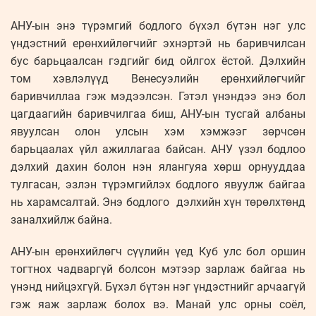
АНУ-ын энэ түрэмгий бодлого бүхэл бүтэн нэг улс
үндэстний ерөнхийлөгчийг эхнэртэй нь баривчилсан
бус барьцаалсан гэдгийг бид ойлгох ёстой. Дэлхийн
том хэвлэлүүд Венесуэлийн ерөнхийлөгчийг
баривчиллаа гэж мэдээлсэн. Гэтэл үнэндээ энэ бол
цагдаагийн баривчилгаа биш, АНУ-ын тусгай албаны
явуулсан олон улсын хэм хэмжээг зөрчсөн
барьцаалах үйл ажиллагаа байсан. АНУ үзэл бодлоо
дэлхий дахин болон нэн ялангуяа хөрш орнууддаа
тулгасан, эзлэн түрэмгийлэх бодлого явуулж байгаа
нь харамсалтай. Энэ бодлого дэлхийн хүн төрөлхтөнд
заналхийлж байна.
АНУ-ын ерөнхийлөгч сүүлийн үед Куб улс бол оршин
тогтнох чадваргүй болсон мэтээр зарлаж байгаа нь
үнэнд нийцэхгүй. Бүхэл бүтэн нэг үндэстнийг арчаагүй
гэж яаж зарлаж болох вэ. Манай улс орны соёл,