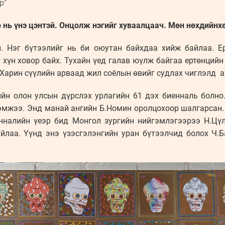
р"
р нь үнэ цэнтэй. Онцолж нэгийг хуваалцаач. Мөн нөхдийнх
й. Нэг бүтээлийг нь би оюутан байхдаа хийж байлаа. Е
 хүн ховор байх. Тухайн үед галав юүлж байгаа ертөнцийн
Харин сүүлийн арваад жил соёлын өвийг судлах чиглэлд 
йн олон улсын дүрслэх урлагийн 61 дэх биенналь болно
хэмжээ. Энд манай ангийн Б.Номин оролцохоор шалгарсан.
нналийн үеэр бид Монгол зургийн нийгэмлэгээрээ Н.Цү
айлаа. Үүнд энэ үзэсгэлэнгийн уран бүтээлчид болох Ч.Б