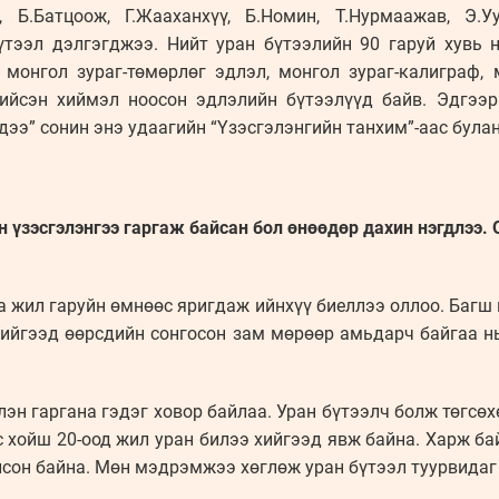
г, Б.Батцоож, Г.Жааханхүү, Б.Номин, Т.Нурмаажав, Э.
үтээл дэлгэгджээ. Нийт уран бүтээлийн 90 гаруй хувь 
 монгол зураг-төмөрлөг эдлэл, монгол зураг-калиграф,
хийсэн хиймэл ноосон эдлэлийн бүтээлүүд байв. Эдгээр
дээ” сонин энэ удаагийн “Үзэсгэлэнгийн танхим”-аас була
н үзэсгэлэнгээ гаргаж байсан бол өнөөдөр дахин нэгдлээ. 
аа жил гаруйн өмнөөс яригдаж ийнхүү биеллээ оллоо. Багш 
хийгээд өөрсдийн сонгосон зам мөрөөр амьдарч байгаа н
эн гаргана гэдэг ховор байлаа. Уран бүтээлч болж төгсөх
с хойш 20-оод жил уран билээ хийгээд явж байна. Харж бай
сон байна. Мөн мэдрэмжээ хөглөж уран бүтээл туурвидаг 