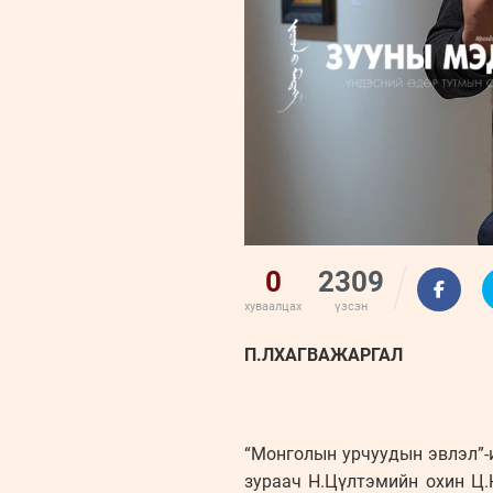
0
2309
хуваалцах
үзсэн
П.ЛХАГВАЖАРГАЛ
“Монголын урчуудын эвлэл”-и
зураач Н.Цүлтэмийн охин Ц.