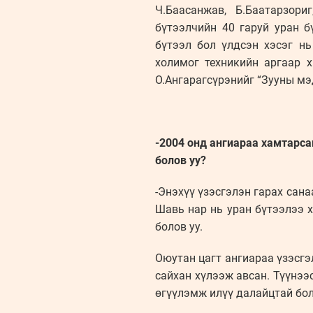
Ч.Баасанжав, Б.Баатарзори
бүтээлчийн 40 гаруй уран б
бүтээл бол үлдсэн хэсэг нь
холимог техникийн аргаар 
О.Ангарагсүрэнийг “Зууны мэ
-2004 онд ангиараа хамтарса
болов уу?
-Энэхүү үзэсгэлэн гарах сан
Шавь нар нь уран бүтээлээ 
болов уу.
Оюутан цагт ангиараа үзэсгэл
сайхан хүлээж авсан. Түүнээ
өгүүлэмж илүү далайцтай бол