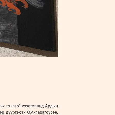
өнх тэнгэр” үзэсгэлэнд Ардын
р дүүргэсэн О.Ангарагсүрэн,