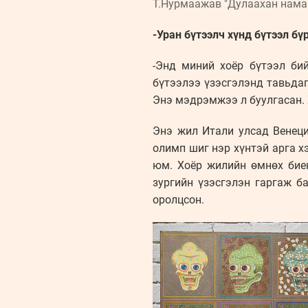
Т.Нурмаажав "Дулаахан нама
-Уран бүтээлч хүнд бүтээл бү
-Энд миний хоёр бүтээл би
бүтээлээ үзэсгэлэнд тавьдаг
Энэ мэдрэмжээ л буулгасан. 
Энэ жил Итали улсад Венеци
олимп шиг нэр хүнтэй арга 
юм. Хоёр жилийн өмнөх бие
зургийн үзэсгэлэн гаргаж б
оролцсон.