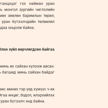
Ууганцэцэг гэх найман уран
нь монгол зургийн чиглэлийн
 мөн зөөлөн баримлын төрөл,
 уран бүтээлчдийн төлөөлөл
ндаа онцолж байна.
Олон зүйл өөрчлөгдсөн байгаа
минь их сайхан хүлээж авсан.
ь багшид минь сайхан байдаг
өөс өмнөх тэр үед хүмүүс ч их
гаа өнцөг, бодол, илэрхийлэх
уран бүтээлч энд байна.