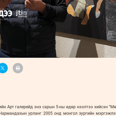
йн Арт галерейд энэ сарын 5-ны өдөр нээлтээ хийсэн “М
Нармандахын урланг 2005 онд монгол зургийн мэргэжлээ