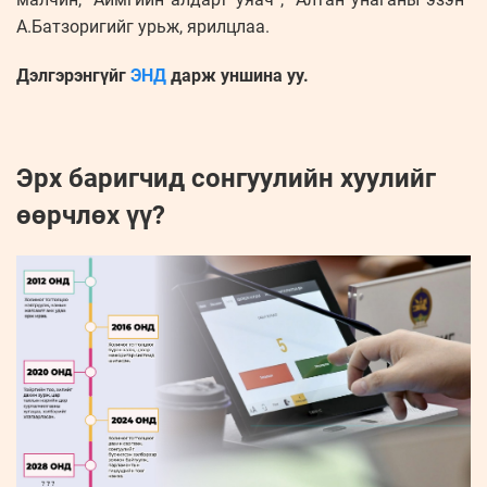
А.Батзоригийг урьж, ярилцлаа.
Дэлгэрэнгүйг
ЭНД
дарж уншина уу.
Эрх баригчид сонгуулийн хуулийг
өөрчлөх үү?