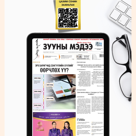
ҮНДЭСНИЙ
ВИДЕО
Бизнес
ФОТО
МЭДЭЭЛЛИЙН
хөгжил
ZUUNII
ТӨВ
Leaderships
УРЛАГ
MEDEE
forum
Бүртгүүлэх
WEEKLY
Нэвтрэх