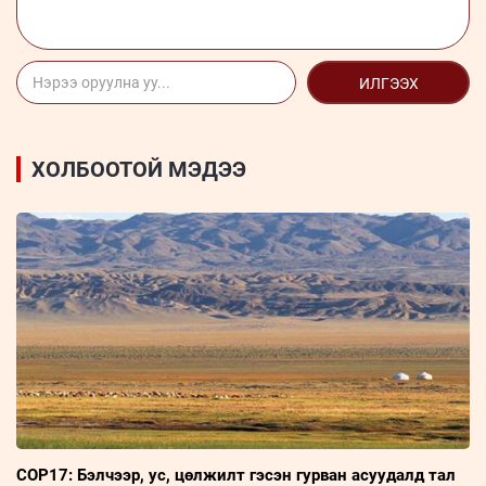
ИЛГЭЭХ
ХОЛБООТОЙ МЭДЭЭ
COP17: Бэлчээр, ус, цөлжилт гэсэн гурван асуудалд тал