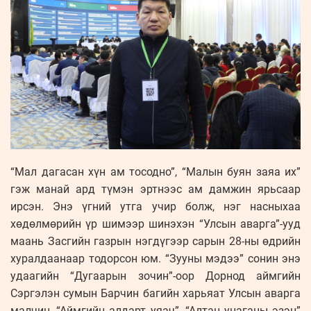
“Мал дагасан хүн ам тосодно”, “Малын буян заяа их”
гэж манай ард түмэн эртнээс ам дамжин ярьсаар
ирсэн. Энэ үгний утга учир болж, нэг насныхаа
хөдөлмөрийн үр шимээр шинэхэн “Улсын аварга”-ууд
маань Засгийн газрын нэгдүгээр сарын 28-ны өдрийн
хуралдаанаар тодорсон юм. “Зууны мэдээ” сонин энэ
удаагийн “Дугаарын зочин”-оор Дорнод аймгийн
Сэргэлэн сумын Барчин багийн харьяат Улсын аварга
малчин, “Аймгийн алдарт уяач”, “Алтан унаганы эзэн”