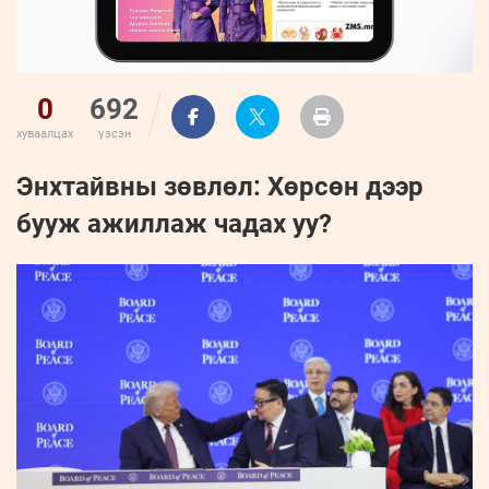
0
692
хуваалцах
үзсэн
Энхтайвны зөвлөл: Хөрсөн дээр
бууж ажиллаж чадах уу?