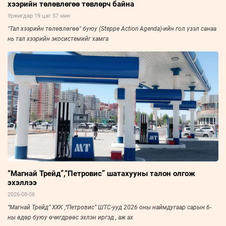
хээрийн төлөвлөгөө төвлөрч байна
Уржигдар 19 цаг 57 мин
"Тал хээрийн төлөвлөгөө" буюу (Steppe Action Agenda)-ийн гол үзэл санаа
нь тал хээрийн экосистемийг хамга
“Магнай Трейд”,“Петровис” шатахууны талон олгож
эхэллээ
2026-08-06
“Магнай Трейд” ХХК ,“Петровис” ШТС-ууд 2026 оны наймдугаар сарын 6-
ны өдөр буюу өчигдрөөс эхлэн иргэд , аж ах