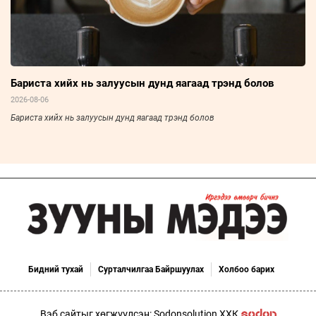
Бариста хийх нь залуусын дунд яагаад трэнд болов
2026-08-06
Бариста хийх нь залуусын дунд яагаад трэнд болов
Бидний тухай
Сурталчилгаа Байршуулах
Холбоо барих
Вэб сайтыг хөгжүүлсэн: Sodonsolution ХХК