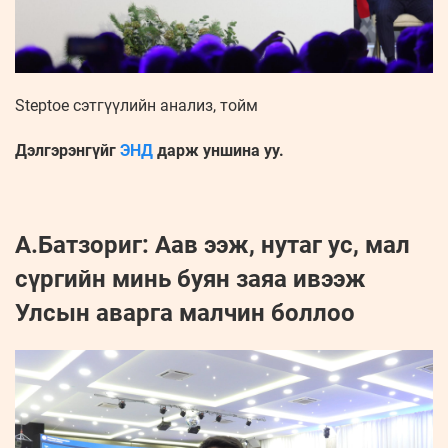
Steptoe сэтгүүлийн анализ, тойм
Дэлгэрэнгүйг
ЭНД
дарж уншина уу.
А.Батзориг: Аав ээж, нутаг ус, мал
сүргийн минь буян заяа ивээж
Улсын аварга малчин боллоо