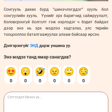
Сонгууль дөхөх бүрд “шинэчлэгддэг” хууль бол
сонгуулийн хууль. Үүнийг эрх баригчид сайжруулалт,
боловсронгуй болголт гэж нэрлэдэг ч бодит байдал
дээр энэ нь эрх мэдлээ хадгалах, улс төрийн
тооцооллоо баталгаажуулах алхам байсаар ирсэн.
Дэлгэрэнгүйг
ЭНД
дарж уншина уу.
Энэ мэдээ танд ямар санагдав?
0
0
0
0
0
0