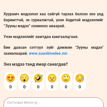
Хуурамч мэдээлэл хаа сайгүй тархах болсон энэ үед
баримттай, эх сурвалжтай, үнэн бодитой мэдээллийг
“Зууны мэдээ” сониноос аваарай.
Үнэн мэдээллийг хамтдаа хамгаалцгаая.
Бие даасан сэтгүүл зүйг дэмжин "Зууны мэдээ"
захиалаарай.
www.zuuniimedee.mn
Энэ мэдээ танд ямар санагдав?
0
0
0
0
0
0