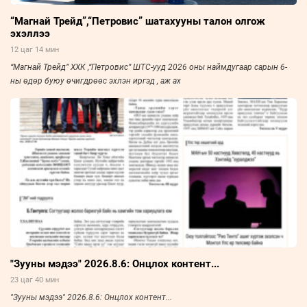
“Магнай Трейд”,“Петровис” шатахууны талон олгож
эхэллээ
12 цаг 14 мин
“Магнай Трейд” ХХК ,“Петровис” ШТС-ууд 2026 оны наймдугаар сарын 6-
ны өдөр буюу өчигдрөөс эхлэн иргэд , аж ах
"Зууны мэдээ" 2026.8.6: Онцлох контент...
23 цаг 40 мин
"Зууны мэдээ" 2026.8.6: Онцлох контент...