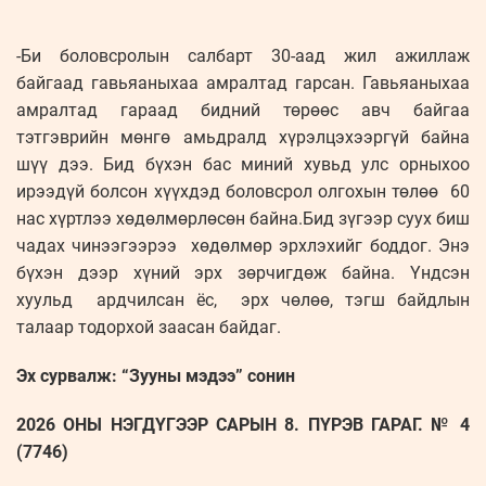
-Би боловсролын салбарт 30-аад жил ажиллаж
байгаад гавьяаныхаа амралтад гарсан. Гавьяаныхаа
амралтад гараад бидний төрөөс авч байгаа
тэтгэврийн мөнгө амьдралд хүрэлцэхээргүй байна
шүү дээ. Бид бүхэн бас миний хувьд улс орныхоо
ирээдүй болсон хүүхдэд боловсрол олгохын төлөө 60
нас хүртлээ хөдөлмөрлөсөн байна.Бид зүгээр суух биш
чадах чинээгээрээ хөдөлмөр эрхлэхийг боддог. Энэ
бүхэн дээр хүний эрх зөрчигдөж байна. Үндсэн
хуульд ардчилсан ёс, эрх чөлөө, тэгш байдлын
талаар тодорхой заасан байдаг.
Эх сурвалж: “Зууны мэдээ” сонин
2026 ОНЫ НЭГДҮГЭЭР САРЫН 8. ПҮРЭВ ГАРАГ. № 4
(7746)