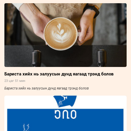
Бариста хийх нь залуусын дунд яагаад трэнд болов
23 цаг 51 мин
Бариста хийх нь залуусын дунд яагаад трэнд болов