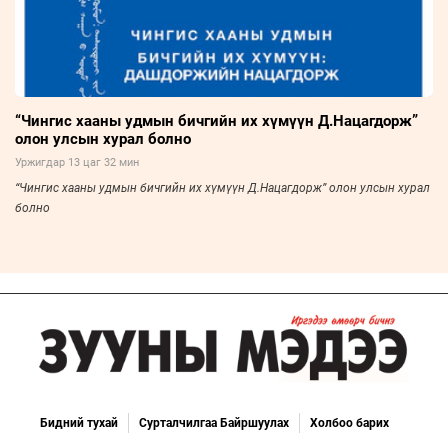
“Чингис хааны удмын бичгийн их хүмүүн Д.Нацагдорж”
олон улсын хурал болно
Уржигдар 13 цаг 32 мин
“Чингис хааны удмын бичгийн их хүмүүн Д.Нацагдорж” олон улсын хурал
болно
Бидний тухай
Сурталчилгаа Байршуулах
Холбоо барих