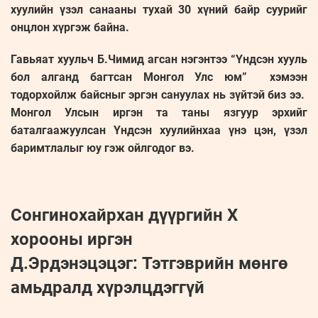
хуулийн үзэл санааны тухай 30 хүний байр суурийг
онцлон хүргэж байна.
Гавьяат хуульч Б.Чимид агсан нэгэнтээ “Үндсэн хууль
бол алганд багтсан Монгол Улс юм” хэмээн
тодорхойлж байсныг эргэн сануулах нь зүйтэй биз ээ.
Монгол Улсын иргэн та таны язгуур эрхийг
баталгаажуулсан Үндсэн хуулийнхаа үнэ цэн, үзэл
баримтлалыг юу гэж ойлгодог вэ.
Сонгинохайрхан дүүргийн X
хорооны иргэн
Д.Эрдэнэцэцэг: Тэтгэврийн мөнгө
амьдралд хүрэлцдэггүй