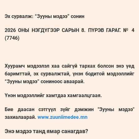
Эх сурвалж: “Зууны мэдээ” сонин
2026 ОНЫ НЭГДҮГЭЭР САРЫН 8. ПҮРЭВ ГАРАГ. № 4
(7746)
Хуурамч мэдээлэл хаа сайгүй тархах болсон энэ үед
баримттай, эх сурвалжтай, үнэн бодитой мэдээллийг
“Зууны мэдээ” сониноос аваарай.
Үнэн мэдээллийг хамтдаа хамгаалцгаая.
Бие даасан сэтгүүл зүйг дэмжин "Зууны мэдээ"
захиалаарай.
www.zuuniimedee.mn
Энэ мэдээ танд ямар санагдав?