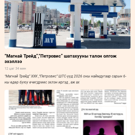
“Магнай Трейд”,“Петровис” шатахууны талон олгож
эхэллээ
12 цаг 34 мин
“Магнай Трейд” ХХК ,“Петровис” ШТС-ууд 2026 оны наймдугаар сарын 6-
ны өдөр буюу өчигдрөөс эхлэн иргэд , аж ах