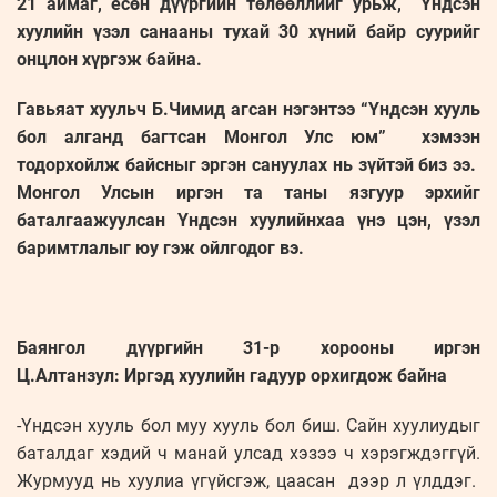
21 аймаг, есөн дүүргийн төлөөллийг урьж, Үндсэн
хуулийн үзэл санааны тухай 30 хүний байр суурийг
онцлон хүргэж байна.
Гавьяат хуульч Б.Чимид агсан нэгэнтээ “Үндсэн хууль
бол алганд багтсан Монгол Улс юм” хэмээн
тодорхойлж байсныг эргэн сануулах нь зүйтэй биз ээ.
Монгол Улсын иргэн та таны язгуур эрхийг
баталгаажуулсан Үндсэн хуулийнхаа үнэ цэн, үзэл
баримтлалыг юу гэж ойлгодог вэ.
Баянгол дүүргийн 31-р хорооны иргэн
Ц.Алтанзул: Иргэд хуулийн гадуур орхигдож байна
-Үндсэн хууль бол муу хууль бол биш. Сайн хуулиудыг
баталдаг хэдий ч манай улсад хэзээ ч хэрэгждэггүй.
Журмууд нь хуулиа үгүйсгэж, цаасан дээр л үлддэг.