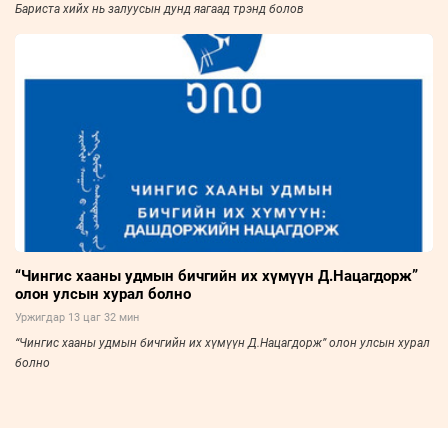
Бариста хийх нь залуусын дунд яагаад трэнд болов
“Чингис хааны удмын бичгийн их хүмүүн Д.Нацагдорж”
олон улсын хурал болно
Уржигдар 13 цаг 32 мин
“Чингис хааны удмын бичгийн их хүмүүн Д.Нацагдорж” олон улсын хурал
болно