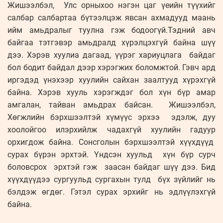
Жишээлбэл, Улс орныхоо нэгэн цаг үеийн түүхийг
салбар салбартаа бүтээлцэж явсан ахмадууд маань
ийм амьдралыг туулна гэж бодоогүй.Тэдний авч
байгаа тэтгэвэр амьдралд хүрэлцэхгүй байна шүү
дээ. Хэрэв хуулиа дагаад, үүрэг хариуцлага байдаг
бол бодит байдал дээр хэрэгжих боломжтой. Гэвч ард
иргэдэд үнэхээр хуулийн сайхан заалтууд хүрэхгүй
байна. Хэрэв хууль хэрэгждэг бол хүн бүр амар
амгалан, тайван амьдрах байсан. Жишээлбэл,
Хөгжлийн бэрхшээлтэй хүмүүс эрхээ эдэлж, дуу
хоолойгоо илэрхийлж чадахгүй хуулийн гадуур
орхигдож байна. Сонсголын бэрхшээлтэй хүүхдүүд
сурах бүрэн эрхтэй. Үндсэн хуульд хүн бүр сурч
боловсрох эрхтэй гэж заасан байдаг шүү дээ. Бид
хүүхдүүдээ сургуульд сургахын тулд бүх зүйлийг нь
бэлдэж өгдөг. Гэтэл сурах эрхийг нь эдлүүлэхгүй
байна.