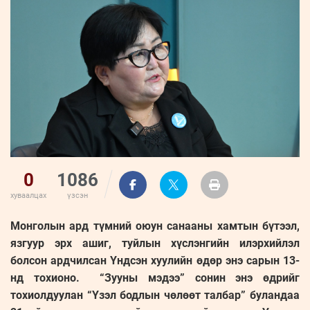
ҮНДЭСНИЙ
ВИДЕО
Бизнес
ФОТО
МЭДЭЭЛЛИЙН
хөгжил
ZUUNII
ТӨВ
Leaderships
УРЛАГ
MEDEE
forum
Бүртгүүлэх
WEEKLY
Нэвтрэх
0
1086
хуваалцах
үзсэн
Монголын ард түмний оюун санааны хамтын бүтээл,
язгуур эрх ашиг, туйлын хүслэнгийн илэрхийлэл
болсон ардчилсан Үндсэн хуулийн өдөр энэ сарын 13-
нд тохионо. “Зууны мэдээ” сонин энэ өдрийг
тохиолдуулан “Үзэл бодлын чөлөөт талбар” буландаа